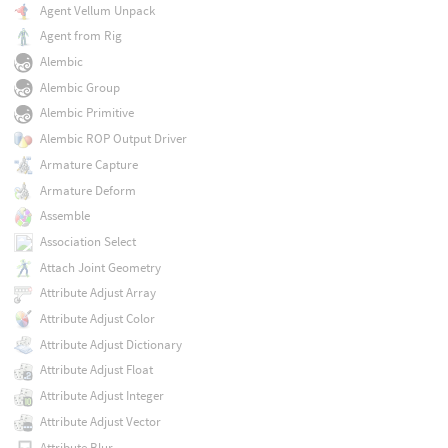
Agent Vellum Unpack
Agent from Rig
Alembic
Alembic Group
Alembic Primitive
Alembic ROP Output Driver
Armature Capture
Armature Deform
Assemble
Association Select
Attach Joint Geometry
Attribute Adjust Array
Attribute Adjust Color
Attribute Adjust Dictionary
Attribute Adjust Float
Attribute Adjust Integer
Attribute Adjust Vector
Attribute Blur