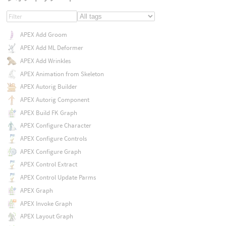
APEX Add Groom
APEX Add ML Deformer
APEX Add Wrinkles
APEX Animation from Skeleton
APEX Autorig Builder
APEX Autorig Component
APEX Build FK Graph
APEX Configure Character
APEX Configure Controls
APEX Configure Graph
APEX Control Extract
APEX Control Update Parms
APEX Graph
APEX Invoke Graph
APEX Layout Graph