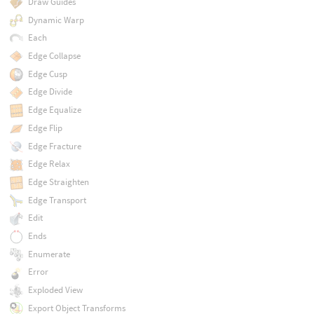
Draw Guides
Dynamic Warp
Each
Edge Collapse
Edge Cusp
Edge Divide
Edge Equalize
Edge Flip
Edge Fracture
Edge Relax
Edge Straighten
Edge Transport
Edit
Ends
Enumerate
Error
Exploded View
Export Object Transforms