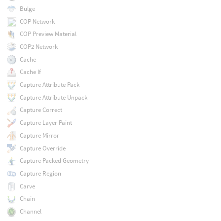
Bulge
COP Network
COP Preview Material
COP2 Network
Cache
Cache If
Capture Attribute Pack
Capture Attribute Unpack
Capture Correct
Capture Layer Paint
Capture Mirror
Capture Override
Capture Packed Geometry
Capture Region
Carve
Chain
Channel