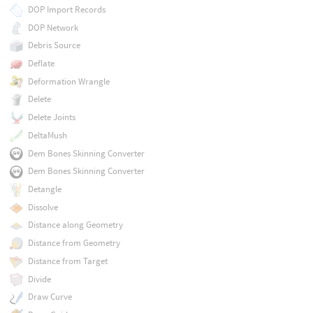
DOP Import Records
DOP Network
Debris Source
Deflate
Deformation Wrangle
Delete
Delete Joints
DeltaMush
Dem Bones Skinning Converter
Dem Bones Skinning Converter
Detangle
Dissolve
Distance along Geometry
Distance from Geometry
Distance from Target
Divide
Draw Curve