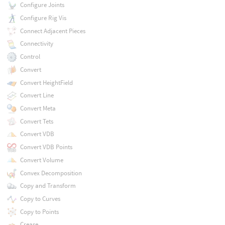
Configure Joints
Configure Rig Vis
Connect Adjacent Pieces
Connectivity
Control
Convert
Convert HeightField
Convert Line
Convert Meta
Convert Tets
Convert VDB
Convert VDB Points
Convert Volume
Convex Decomposition
Copy and Transform
Copy to Curves
Copy to Points
Crease