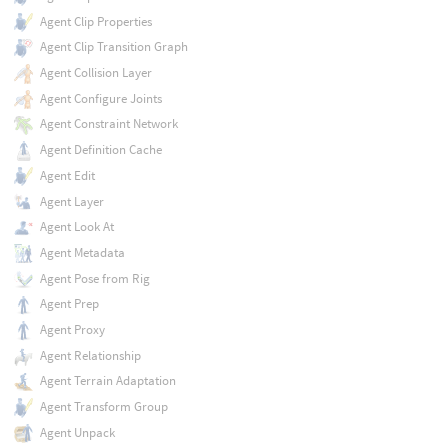
Agent Clip Properties
Agent Clip Transition Graph
Agent Collision Layer
Agent Configure Joints
Agent Constraint Network
Agent Definition Cache
Agent Edit
Agent Layer
Agent Look At
Agent Metadata
Agent Pose from Rig
Agent Prep
Agent Proxy
Agent Relationship
Agent Terrain Adaptation
Agent Transform Group
Agent Unpack