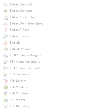
Extract Centroid
Extract Contours
Extract Locomotion
Extract Point from Curve
Extract T-Pose
Extract Transform
Extrude
Extrude Volume
FBIK Configure Targets
FBX Animation Import
FBX Character Import
FBX Skin Import
FEM Deform
FEM Validate
FEM Visualize
FK Transfer
FLIP Boundary