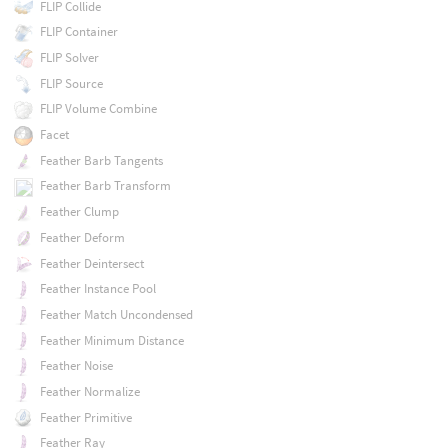
FLIP Collide
FLIP Container
FLIP Solver
FLIP Source
FLIP Volume Combine
Facet
Feather Barb Tangents
Feather Barb Transform
Feather Clump
Feather Deform
Feather Deintersect
Feather Instance Pool
Feather Match Uncondensed
Feather Minimum Distance
Feather Noise
Feather Normalize
Feather Primitive
Feather Ray