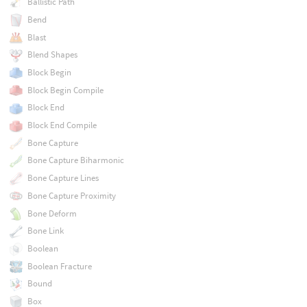
Ballistic Path
Bend
Blast
Blend Shapes
Block Begin
Block Begin Compile
Block End
Block End Compile
Bone Capture
Bone Capture Biharmonic
Bone Capture Lines
Bone Capture Proximity
Bone Deform
Bone Link
Boolean
Boolean Fracture
Bound
Box