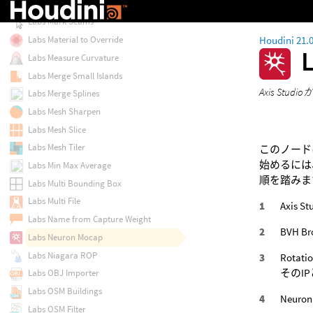
Labs Maps Baker
Labs Mark Seams
Houdini 21.
Labs Material to Override
Labs Measure Curvature
Labs Merge Small Islands
Axis S
Labs Merge Splines
Labs Mesh Sharpen
Labs Mesh Slice
Labs Mesh Tiler
このノードは
始めるには、
Labs Min Max Average
順を踏みま
Labs Multi Bounding Box
Labs Multi File
Axis
Labs Name from Capture Weight
BVH 
Labs Neuron Mocap
Labs Niagara ROP
Rota
そのI
Labs OBJ Importer
Labs OSM Buildings
Neur
Labs OSM Filter