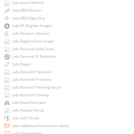
Labs Quick Material
Labs RBD Director
Labs RBD Edge Strip
Labs RC Register Images
Labs Random Selection
Labs Regions from Image
Labs Remove Inside Faces
Labs Remove UV Distortion
Labs Repair
Labs RizomUV Optimize
Labs RizomUV Processor
Labs RizomUV Rectangularize
Labs RizomUV Unwrap
Labs Road Generator
Labs Rokoko Mocap
Labs SciFi Panels
Labs Settlement Connections (Beta)
Labs Simple Baker