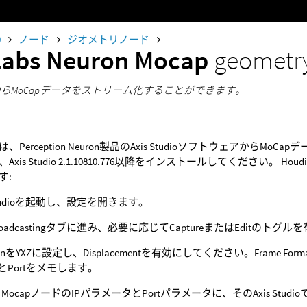
0
ノード
ジオメトリノード
Labs Neuron Mocap
geometr
tudioからMoCapデータをストリーム化することができます。
、Perception Neuron製品のAxis Studioソフトウェアか
Axis Studio 2.1.10810.776以降をインストールしてください
す:
 Studioを起動し、設定を開きます。
Broadcastingタブに進み、必要に応じてCaptureまたはEditのト
tionをYXZに設定し、Displacementを有効にしてください。Frame Form
PとPortをメモします。
on MocapノードのIPパラメータとPortパラメータに、そのAxis Stud