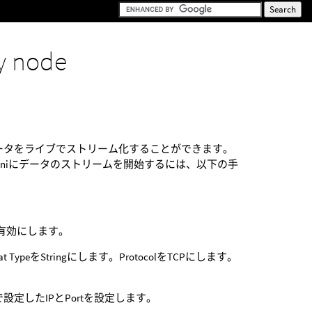
y node
らMoCapデータをライブでストリーム化することができます。
。 Houdiniにデータのストリームを開始するには、以下の手
グルを有効にします。
at TypeをStringにします。ProtocolをTCPにします。
ioで設定したIPとPortを設定します。