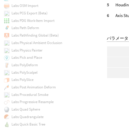
Houd
Labs OSM Import
Labs PCG Export (Beta)
Axis
Labs PDG Work-Item Import
Labs Path Deform
Labs Pathfinding Global (Beta)
パラメータ
Labs Physical Ambient Occlusion
Labs Physics Painter
Labs Pick and Place
Labs PolyDeform
Labs PolyScalpel
Labs PolySlice
Labs Post Animation Deform
Labs Procedural Smoke
Labs Progressive Resample
Labs Quad Sphere
Labs Quadrangulate
Labs Quick Basic Tree