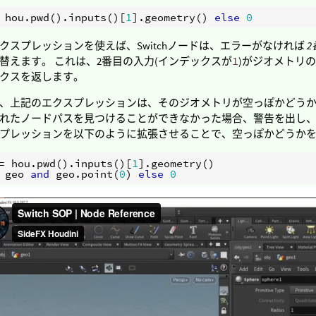
hou
.
pwd
()
.
inputs
()[
1
]
.
geometry
()
else
0
クスプレッションを使えば、Switchノードは、エラーがなければ
替えます。 これは、2番目の入力(インデックスが
1
)がジオメトリ
クスを返します。
、上記のエクスプレッションは、そのジオメトリが空っぽかどうかチェック
れたノードパスを見つけることができなかった場合、警告を出し、
プレッションを以下のように拡張させることで、空っぽかどうかを
=
hou
.
pwd
()
.
inputs
()[
1
]
.
geometry
()
geo
and
geo
.
point
(
0
)
else
0