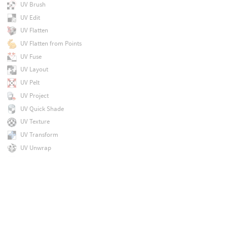
UV Brush
UV Edit
UV Flatten
UV Flatten from Points
UV Fuse
UV Layout
UV Pelt
UV Project
UV Quick Shade
UV Texture
UV Transform
UV Unwrap
Unix
Unpack
Unpack Folder
Unpack Points
Unpack USD
Unpaste