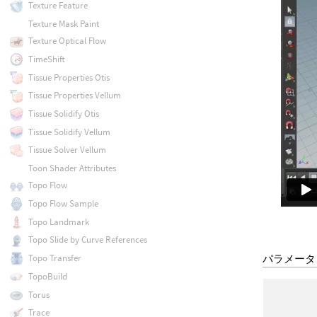
Texture Feature
Texture Mask Paint
Texture Optical Flow
TimeShift
Tissue Properties Otis
Tissue Properties Vellum
Tissue Solidify Otis
Tissue Solidify Vellum
Tissue Solver Vellum
Toon Shader Attributes
Topo Flow
Topo Flow Sample
Topo Landmark
Topo Slide by Curve References
パラメータ
Topo Transfer
TopoBuild
Torus
Trace