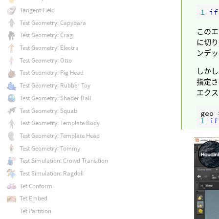
Tangent Field
1
if
Test Geometry: Capybara
このエ
Test Geometry: Crag
に切り
Test Geometry: Electra
ンデッ
Test Geometry: Otto
しかし
Test Geometry: Pig Head
指定さ
Test Geometry: Rubber Toy
エクス
Test Geometry: Shader Ball
Test Geometry: Squab
geo
1
if
Test Geometry: Template Body
Test Geometry: Template Head
Test Geometry: Tommy
Test Simulation: Crowd Transition
Test Simulation: Ragdoll
Tet Conform
Tet Embed
Tet Partition