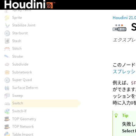
Split by Point Attribute
Spray Paint
Houdini 21.
Sprite
Stabilize Joint
Starburst
エクスプレ
Stash
Stitch
Stroke
Subdivide
このノー
スプレッシ
Subnetwork
Super Quad
例えば、
$
Surface Deform
ができます
Sweep
ッションを
時に入力0を
Switch
Switch-If
Tip
TOP Geometry
失敗し
TOP Network
Select 
Table Import