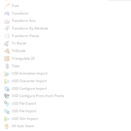
Trail
Transform
Transform Axis
Transform By Attribute
Transform Pieces
Tri Bezier
TriDivide
Triangulate 2D
Tube
USD Animation Import
USD Character Import
USD Configure Import
USD Configure Prims from Points
USD File Export
USD File Import
USD Skin Import
UV Auto Seam