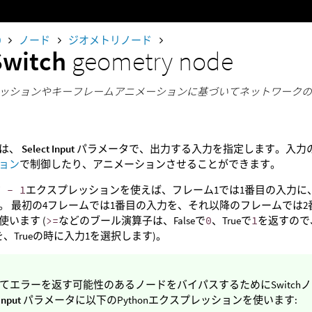
0
ノード
ジオメトリノード
Switch
geometry node
ッションやキーフレームアニメーションに基づいてネットワーク
ドは、
Select Input
パラメータで、出力する入力を指定します。入力の
ョン
で制御したり、アニメーションさせることができます。
F - 1
エクスプレッションを使えば、フレーム1では1番目の入力に
。 最初の4フレームでは1番目の入力を、それ以降のフレームでは
使います (
>=
などのブール演算子は、Falseで
0
、Trueで
1
を返すので、
、Trueの時に入力1を選択します)。
てエラーを返す可能性のあるノードをバイパスするためにSwitch
Input
パラメータに以下のPythonエクスプレッションを使います: