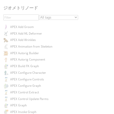
ジオメトリノード
APEX Add Groom
APEX Add ML Deformer
APEX Add Wrinkles
APEX Animation from Skeleton
APEX Autorig Builder
APEX Autorig Component
APEX Build FK Graph
APEX Configure Character
APEX Configure Controls
APEX Configure Graph
APEX Control Extract
APEX Control Update Parms
APEX Graph
APEX Invoke Graph