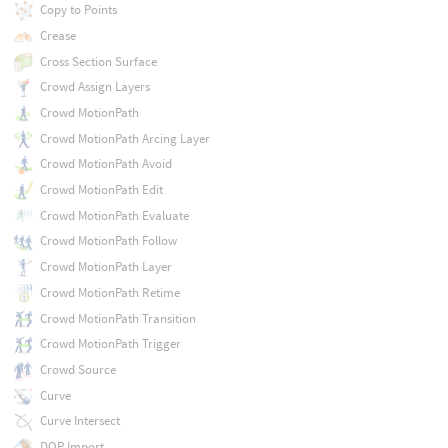
Copy to Points
Crease
Cross Section Surface
Crowd Assign Layers
Crowd MotionPath
Crowd MotionPath Arcing Layer
Crowd MotionPath Avoid
Crowd MotionPath Edit
Crowd MotionPath Evaluate
Crowd MotionPath Follow
Crowd MotionPath Layer
Crowd MotionPath Retime
Crowd MotionPath Transition
Crowd MotionPath Trigger
Crowd Source
Curve
Curve Intersect
DOP Import