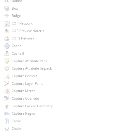
Bound
Box
Bulge
COP Network
COP Preview Material
COP2 Network
Cache
Cache If
Capture Attribute Pack
Capture Attribute Unpack
Capture Correct
Capture Layer Paint
Capture Mirror
Capture Override
Capture Packed Geometry
Capture Region
Carve
Chain