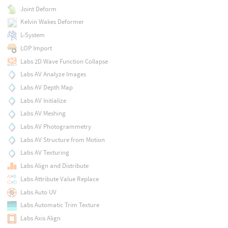
Joint Deform
Kelvin Wakes Deformer
L-System
LOP Import
Labs 2D Wave Function Collapse
Labs AV Analyze Images
Labs AV Depth Map
Labs AV Initialize
Labs AV Meshing
Labs AV Photogrammetry
Labs AV Structure from Motion
Labs AV Texturing
Labs Align and Distribute
Labs Attribute Value Replace
Labs Auto UV
Labs Automatic Trim Texture
Labs Axis Align