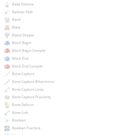
Bake Volume
Ballistic Path
Bend
Blast
Blend Shapes
Block Begin
Block Begin Compile
Block End
Block End Compile
Bone Capture
Bone Capture Biharmonic
Bone Capture Lines
Bone Capture Proximity
Bone Deform
Bone Link
Boolean
Boolean Fracture