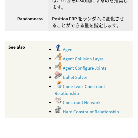
は、0.1から0.8の間にするのを推奨し
ます。
Randomness
Position ERP
をランダムに変化させ
ることができる量を指定します。
See also
Agent
Agent Collision Layer
Agent Configure Joints
Bullet Solver
Cone Twist Constraint
Relationship
Constraint Network
Hard Constraint Relationship