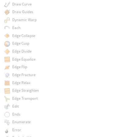
Draw Curve
Draw Guides
Dynamic Warp
Each
Edge Collapse
Edge Cusp
Edge Divide
Edge Equalize
Edge Flip
Edge Fracture
Edge Relax
Edge Straighten
Edge Transport
Edit
Ends
Enumerate
Error