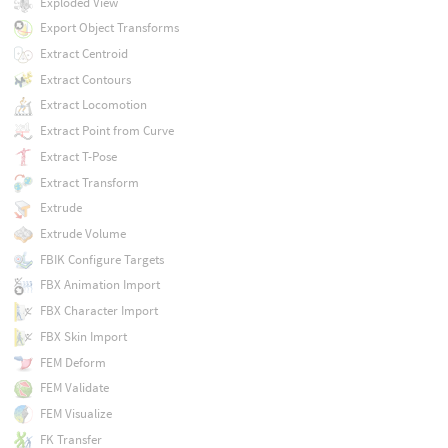
Exploded View
Export Object Transforms
Extract Centroid
Extract Contours
Extract Locomotion
Extract Point from Curve
Extract T-Pose
Extract Transform
Extrude
Extrude Volume
FBIK Configure Targets
FBX Animation Import
FBX Character Import
FBX Skin Import
FEM Deform
FEM Validate
FEM Visualize
FK Transfer