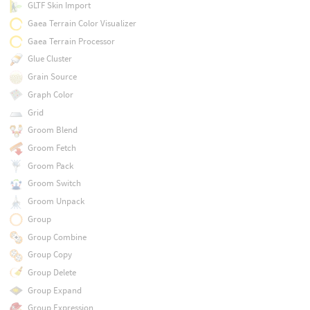
GLTF Skin Import
Gaea Terrain Color Visualizer
Gaea Terrain Processor
Glue Cluster
Grain Source
Graph Color
Grid
Groom Blend
Groom Fetch
Groom Pack
Groom Switch
Groom Unpack
Group
Group Combine
Group Copy
Group Delete
Group Expand
Group Expression