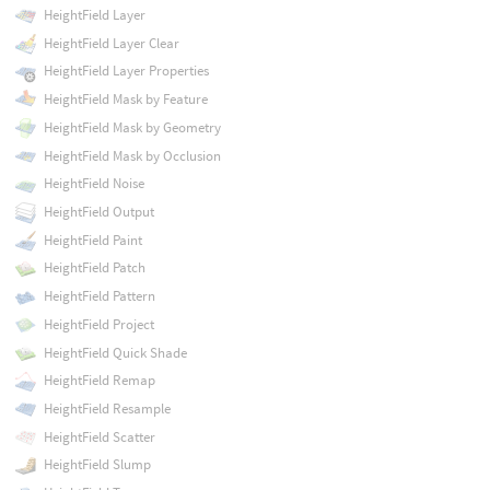
HeightField Layer
HeightField Layer Clear
HeightField Layer Properties
HeightField Mask by Feature
HeightField Mask by Geometry
HeightField Mask by Occlusion
HeightField Noise
HeightField Output
HeightField Paint
HeightField Patch
HeightField Pattern
HeightField Project
HeightField Quick Shade
HeightField Remap
HeightField Resample
HeightField Scatter
HeightField Slump