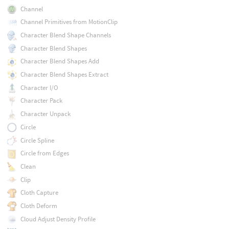
Channel
Channel Primitives from MotionClip
Character Blend Shape Channels
Character Blend Shapes
Character Blend Shapes Add
Character Blend Shapes Extract
Character I/O
Character Pack
Character Unpack
Circle
Circle Spline
Circle from Edges
Clean
Clip
Cloth Capture
Cloth Deform
Cloud Adjust Density Profile