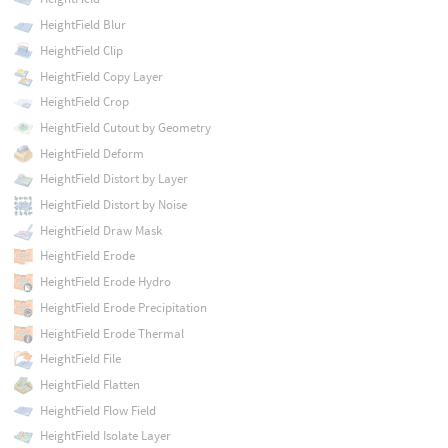
HeightField Blur
HeightField Clip
HeightField Copy Layer
HeightField Crop
HeightField Cutout by Geometry
HeightField Deform
HeightField Distort by Layer
HeightField Distort by Noise
HeightField Draw Mask
HeightField Erode
HeightField Erode Hydro
HeightField Erode Precipitation
HeightField Erode Thermal
HeightField File
HeightField Flatten
HeightField Flow Field
HeightField Isolate Layer