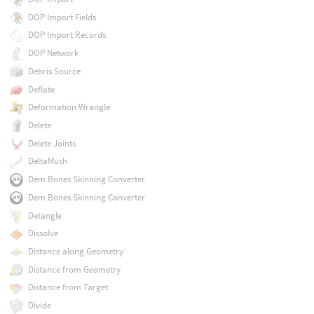
DOP Import Fields
DOP Import Records
DOP Network
Debris Source
Deflate
Deformation Wrangle
Delete
Delete Joints
DeltaMush
Dem Bones Skinning Converter
Dem Bones Skinning Converter
Detangle
Dissolve
Distance along Geometry
Distance from Geometry
Distance from Target
Divide