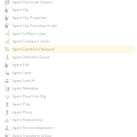
Agent Character Unpack
Agent Clip
Agent Clip Properties
Agent Clip Transition Graph
Agent Collision Layer
Agent Configure Joints
Agent Constraint Network
Agent Definition Cache
Agent Edit
Agent Layer
Agent Look At
Agent Metadata
Agent Pose from Rig
Agent Prep
Agent Proxy
Agent Relationship
Agent Terrain Adaptation
Agent Transform Group