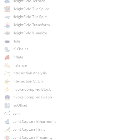
HeightField Terrace
HeightField Tile Splice
HeightField Tile Split
HeightField Transform
HeightField Visualize
Hole
IK Chains
Inflate
Instance
Intersection Analysis
Intersection Stitch
Invoke Compiled Block
Invoke Compiled Graph
IsoOffset
Join
Joint Capture Biharmonic
Joint Capture Paint
Joint Capture Proximity