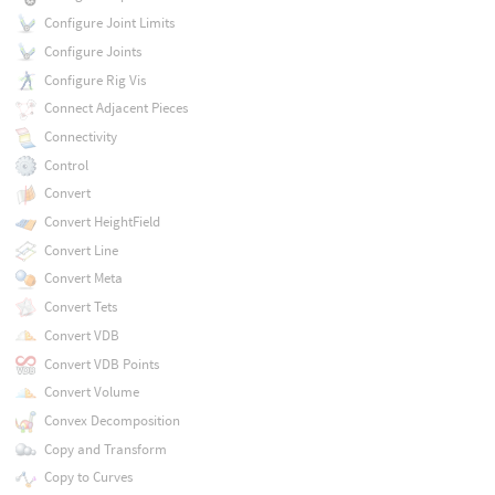
Configure Joint Limits
Configure Joints
Configure Rig Vis
Connect Adjacent Pieces
Connectivity
Control
Convert
Convert HeightField
Convert Line
Convert Meta
Convert Tets
Convert VDB
Convert VDB Points
Convert Volume
Convex Decomposition
Copy and Transform
Copy to Curves