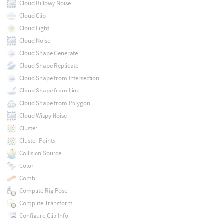
Cloud Billowy Noise
Cloud Clip
Cloud Light
Cloud Noise
Cloud Shape Generate
Cloud Shape Replicate
Cloud Shape from Intersection
Cloud Shape from Line
Cloud Shape from Polygon
Cloud Wispy Noise
Cluster
Cluster Points
Collision Source
Color
Comb
Compute Rig Pose
Compute Transform
Configure Clip Info