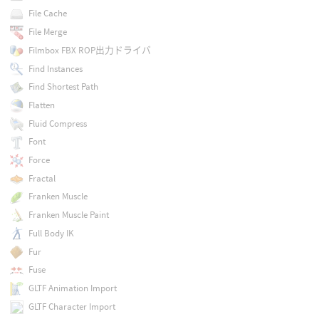
File Cache
File Merge
Filmbox FBX ROP出力ドライバ
Find Instances
Find Shortest Path
Flatten
Fluid Compress
Font
Force
Fractal
Franken Muscle
Franken Muscle Paint
Full Body IK
Fur
Fuse
GLTF Animation Import
GLTF Character Import