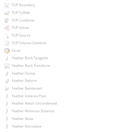
FLIP Boundary
FLIP Collide
FLIP Container
FLIP Solver
FLIP Source
FLIP Volume Combine
Facet
Feather Barb Tangents
Feather Barb Transform
Feather Clump
Feather Deform
Feather Deintersect
Feather Instance Pool
Feather Match Uncondensed
Feather Minimum Distance
Feather Noise
Feather Normalize