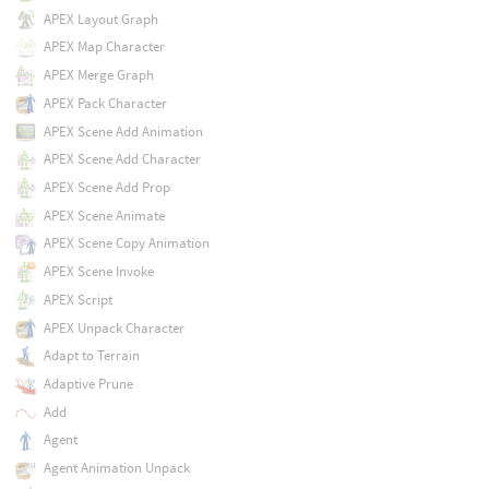
APEX Layout Graph
APEX Map Character
APEX Merge Graph
APEX Pack Character
APEX Scene Add Animation
APEX Scene Add Character
APEX Scene Add Prop
APEX Scene Animate
APEX Scene Copy Animation
APEX Scene Invoke
APEX Script
APEX Unpack Character
Adapt to Terrain
Adaptive Prune
Add
Agent
Agent Animation Unpack