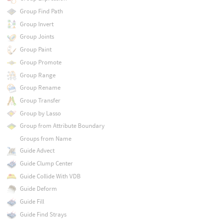
Group Find Path
Group Invert
Group Joints
Group Paint
Group Promote
Group Range
Group Rename
Group Transfer
Group by Lasso
Group from Attribute Boundary
Groups from Name
Guide Advect
Guide Clump Center
Guide Collide With VDB
Guide Deform
Guide Fill
Guide Find Strays