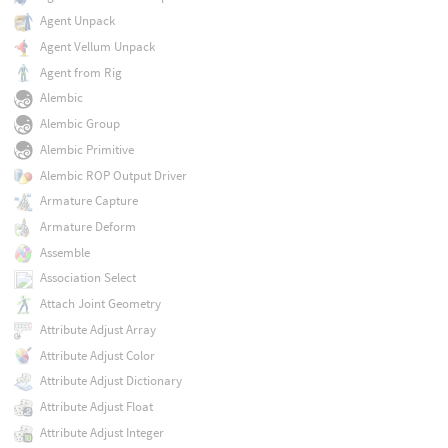
Agent Unpack
Agent Vellum Unpack
Agent from Rig
Alembic
Alembic Group
Alembic Primitive
Alembic ROP Output Driver
Armature Capture
Armature Deform
Assemble
Association Select
Attach Joint Geometry
Attribute Adjust Array
Attribute Adjust Color
Attribute Adjust Dictionary
Attribute Adjust Float
Attribute Adjust Integer