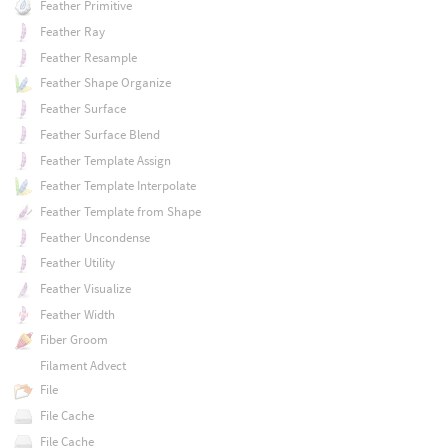
Feather Primitive
Feather Ray
Feather Resample
Feather Shape Organize
Feather Surface
Feather Surface Blend
Feather Template Assign
Feather Template Interpolate
Feather Template from Shape
Feather Uncondense
Feather Utility
Feather Visualize
Feather Width
Fiber Groom
Filament Advect
File
File Cache
File Cache