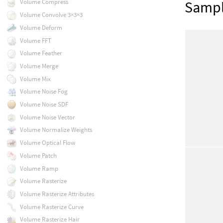
Sampl
Volume Compress
Volume Convolve 3×3×3
Volume Deform
Volume FFT
Volume Feather
Volume Merge
Volume Mix
Volume Noise Fog
Volume Noise SDF
Volume Noise Vector
Volume Normalize Weights
Volume Optical Flow
Volume Patch
Volume Ramp
Volume Rasterize
Volume Rasterize Attributes
Volume Rasterize Curve
Volume Rasterize Hair