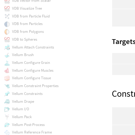
VDB Vector from Scalar
VDB Visualize Tree
VDB from Particle Fluid
VDB from Particles
VDB from Polygons
VDB to Spheres
Target
Vellum Attach Constraints
Vellum Brush
Vellum Configure Grain
Vellum Configure Muscles
Vellum Configure Tissue
Vellum Constraint Properties
Const
Vellum Constraints
Vellum Drape
Vellum I/O
Vellum Pack
Vellum Post-Process
Vellum Reference Frame