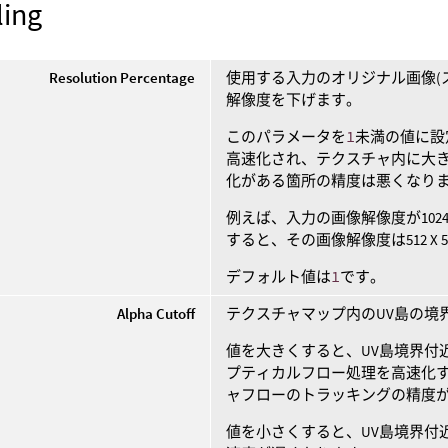
ing
Resolution Percentage
使用する入力のオリジナル画像(
解像度を下げます。
このパラメータを
1
未満の値に設
高速化され、テクスチャ内に大き
化がある箇所の精度は悪くなり
例えば、入力の画像解像度が1024
すると、その画像解像度は512 X
デフォルト値は
1
です。
Alpha Cutoff
テクスチャマップ内のUV島の境
値を大きくすると、UV島境界付
プティカルフロー処理を高速化す
ャフローのトラッキングの精度
値を小さくすると、UV島境界付