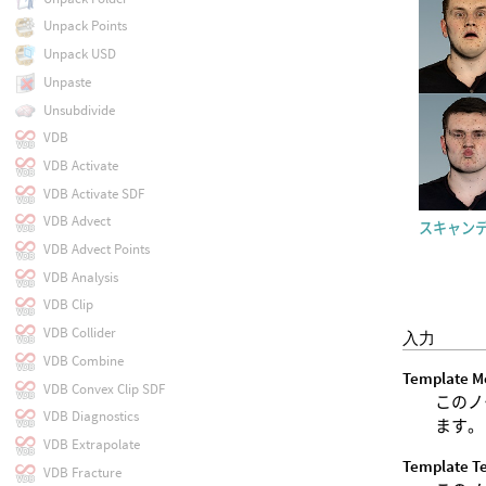
Unpack Points
Unpack USD
Unpaste
Unsubdivide
VDB
VDB Activate
VDB Activate SDF
VDB Advect
スキャンデータ
VDB Advect Points
VDB Analysis
VDB Clip
VDB Collider
入力
VDB Combine
Template M
VDB Convex Clip SDF
このノ
VDB Diagnostics
ます。
VDB Extrapolate
Template Te
VDB Fracture