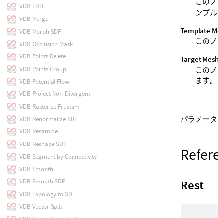
このノ
VDB LOD
ンプル
VDB Merge
Template M
VDB Morph SDF
このノ
VDB Occlusion Mask
VDB Points Delete
Target Mes
VDB Points Group
このノ
ます。
VDB Potential Flow
VDB Project Non-Divergent
VDB Rasterize Frustum
パラメータ
VDB Renormalize SDF
VDB Resample
VDB Reshape SDF
Refer
VDB Segment by Connectivity
VDB Smooth
VDB Smooth SDF
Rest
VDB Topology to SDF
VDB Vector Split