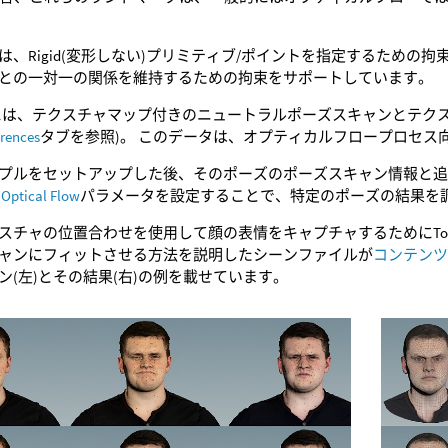
、Rigid(変形しない)プリミティブ/ポイントを指定するための拘束、T
との一対一の関係を維持するための拘束をサポートしています。
Flowには、テクスチャマップ付きのニュートラルポーズスキャンと
erences
タブを参照)。 このデータは、オプティカルフロープロセス
プルをセットアップした後、そのポーズのポーズスキャン情報と
。
Optical Flow
パラメータを設定することで、特定のポーズの結果を
スチャの位置合わせを使用して顔の表情をキャプチャするためにTop
ャンにフィットさせる方法を説明したシーンファイルが
コンテン
ャン(左)とその結果(右)の例を載せています。