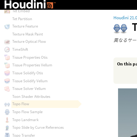
Tet Conform
Tet Embed
Houdini 21.
Tet Partition
Texture Feature
Texture Mask Paint
異なるサー
Texture Optical Flow
TimeShift
Tissue Properties Otis
On this p
Tissue Properties Vellum
Tissue Solidify Otis
Tissue Solidify Vellum
Tissue Solver Vellum
Toon Shader Attributes
Topo Flow
Topo Flow Sample
Topo Landmark
Topo Slide by Curve References
Topo Transfer