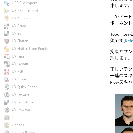
USD File Import
束します。
USD Skin Import
このノードは
UV Auto Seam
ポーネント
UV Brush
UV Edit
Topo 
須です(
Ref
UV Flatten
UV Flatten from Points
拘束とサン
UV Fuse
理します
UV Layout
正しいテク
UV Pelt
一連のスキ
UV Project
Flowスキ
UV Quick Shade
UV Texture
UV Transform
UV Unwrap
Unix
Unpack
Unpack Folder