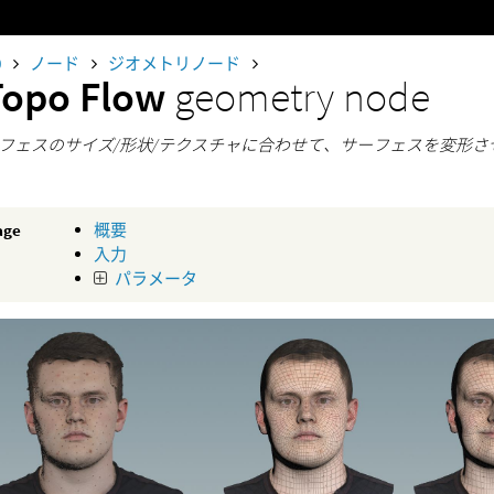
0
ノード
ジオメトリノード
Topo Flow
geometry node
フェスのサイズ/形状/テクスチャに合わせて、サーフェスを変形さ
age
概要
入力
パラメータ