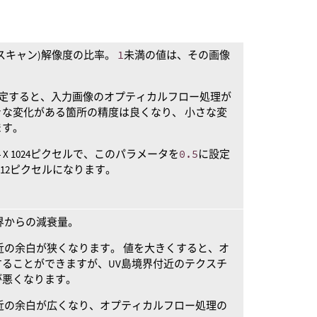
スキャン)解像度の比率。
1
未満の値は、その画像
定すると、入力画像のオプティカルフロー処理が
な変化がある箇所の精度は良くなり、 小さな変
ます。
 X 1024ピクセルで、このパラメータを
0.5
に設定
 512ピクセルになります。
界からの減衰量。
近の余白が狭くなります。 値を大きくすると、オ
ることができますが、UV島境界付近のテクスチ
が悪くなります。
近の余白が広くなり、オプティカルフロー処理の