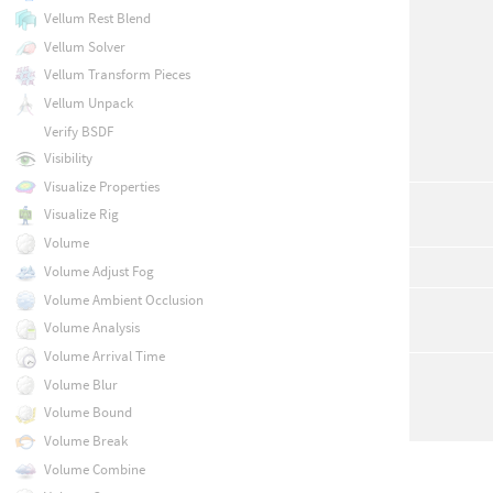
Vellum Rest Blend
Vellum Solver
Vellum Transform Pieces
Vellum Unpack
Verify BSDF
Visibility
Visualize Properties
Visualize Rig
Volume
Volume Adjust Fog
Volume Ambient Occlusion
Volume Analysis
Volume Arrival Time
Volume Blur
Volume Bound
Volume Break
Volume Combine