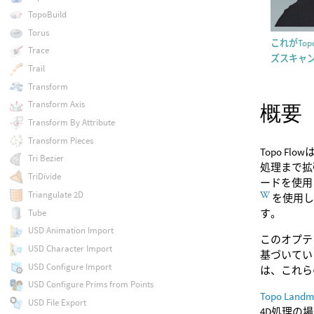
TopoBuild
Torus
これがTop
Trace
ズスキャン。
Trail
Transform
Transform Axis
概要
Transform By Attribute
Transform Pieces
Topo Flo
Tri Bezier
処理まで拡張
TriDivide
ードを使用
Triangulate 2D
を使用
Tube
す。
USD Animation Import
このオプテ
USD Character Import
基づいて
USD Configure Import
は、これら
USD Configure Prims from Points
Topo Landm
USD File Export
4D処理の