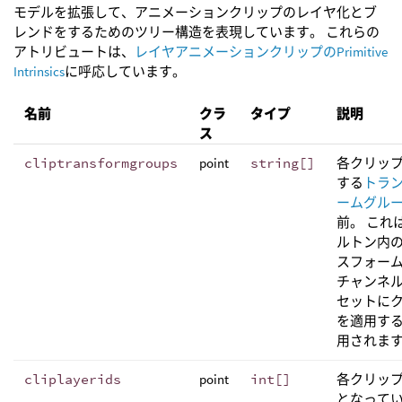
モデルを拡張して、アニメーションクリップのレイヤ化とブ
レンドをするためのツリー構造を表現しています。 これらの
アトリビュートは、
レイヤアニメーションクリップのPrimitive
Intrinsics
に呼応しています。
名前
クラ
タイプ
説明
ス
cliptransformgroups
point
string[]
各クリッ
する
トラ
ームグル
前。 これ
ルトン内
スフォー
チャンネ
セットに
を適用す
用されま
cliplayerids
point
int[]
各クリッ
となって