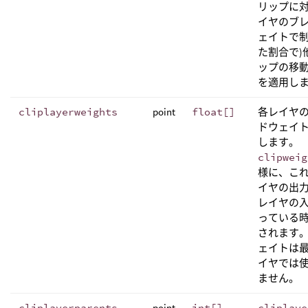
リップに対
イヤのブ
ェイトで
た割合で)
ップの移
を適用し
cliplayerweights
point
float[]
各レイヤ
ドウェイ
します。
clipweig
様に、こ
イヤの出
レイヤの
っている
されます。
ェイトは
イヤでは
ません。
cliplayerparents
point
int[]
cliplaye