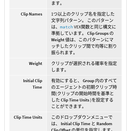
ます。
Clip Names
1つ以上のクリップ名を指定した
文字列パターン。 このパターン
は、
match
VEX関数と同じ構文に
準拠しています。
Clip Groups
の
Weight
値は、このパターンにマ
ッチしたクリップ間で均等に割り
振られます。
Weight
クリップが選択される確率を指定
します。
Initial Clip
有効にすると、
Group
内のすべて
Time
のエージェントの初期クリップ時
間(クリップの開始時間を基準と
した
Clip Time Units
)を設定する
ことができます。
Clip Time Units
このドロップダウンメニューで
は、
Initial Clip Time
と
Random
Clip Offset
の単位を指定します。