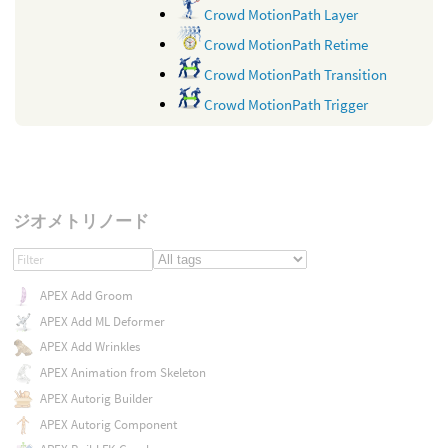
Crowd MotionPath Layer
Crowd MotionPath Retime
Crowd MotionPath Transition
Crowd MotionPath Trigger
ジオメトリノード
APEX Add Groom
APEX Add ML Deformer
APEX Add Wrinkles
APEX Animation from Skeleton
APEX Autorig Builder
APEX Autorig Component