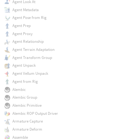
Agent Look At
Agent Metadata
Agent Pose from Rig
Agent Prep
Agent Proxy
Agent Relationship
Agent Terrain Adaptation
Agent Transform Group
Agent Unpack
Agent Vellum Unpack
Agent from Rig
Alembic
Alembic Group
Alembic Primitive
Alembic ROP Output Driver
Armature Capture
Armature Deform
Assemble