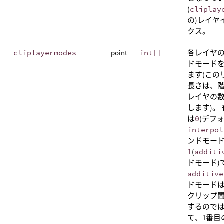
(
cliplay
の)レイヤ
クス。
cliplayermodes
point
int[]
各レイヤ
ドモード
ます(この
長さは、
レイヤの
します)。
は
0
(デフ
interpol
ンドモード
1
(
additi
ドモード)
additive
ドモード
クリップ
するので
て、1番目