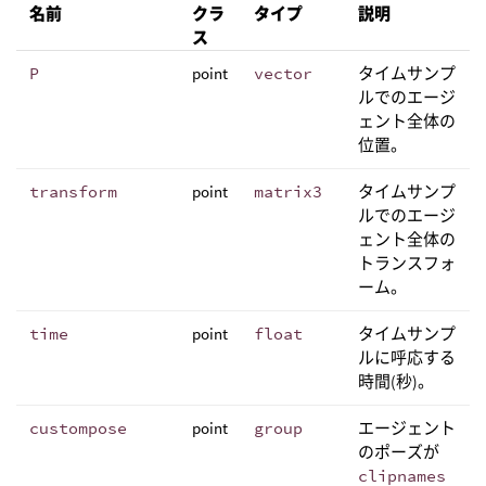
名前
クラ
タイプ
説明
ス
P
point
vector
タイムサンプ
ルでのエージ
ェント全体の
位置。
transform
point
matrix3
タイムサンプ
ルでのエージ
ェント全体の
トランスフォ
ーム。
time
point
float
タイムサンプ
ルに呼応する
時間(秒)。
custompose
point
group
エージェント
のポーズが
clipnames