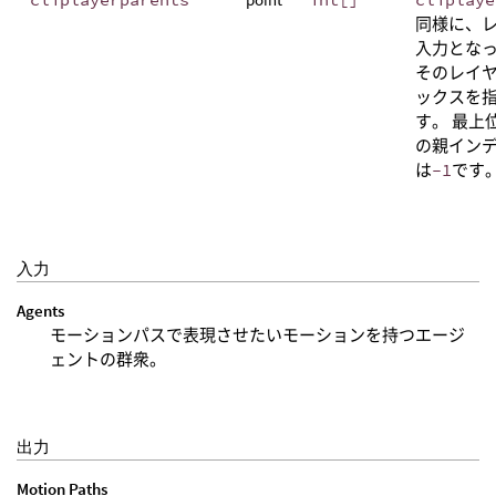
同様に、
入力とな
そのレイ
ックスを
す。 最上
の親イン
は
-1
です
入力
Agents
モーションパスで表現させたいモーションを持つエージ
ェントの群衆。
出力
Motion Paths