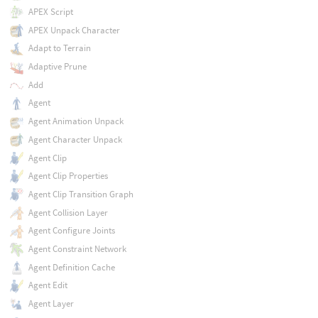
APEX Script
APEX Unpack Character
Adapt to Terrain
Adaptive Prune
Add
Agent
Agent Animation Unpack
Agent Character Unpack
Agent Clip
Agent Clip Properties
Agent Clip Transition Graph
Agent Collision Layer
Agent Configure Joints
Agent Constraint Network
Agent Definition Cache
Agent Edit
Agent Layer