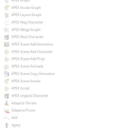
APEX Graph
APEX Invoke Graph
APEX Layout Graph
APEX Map Character
APEX Merge Graph
APEX Pack Character
APEX Scene Add Animation
APEX Scene Add Character
APEX Scene Add Prop
APEX Scene Animate
APEX Scene Copy Animation
APEX Scene Invoke
APEX Script
APEX Unpack Character
Adapt to Terrain
Adaptive Prune
Add
Agent