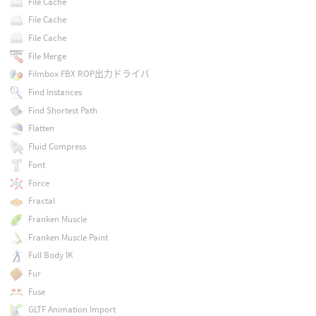
File Cache
File Cache
File Cache
File Merge
Filmbox FBX ROP出力ドライバ
Find Instances
Find Shortest Path
Flatten
Fluid Compress
Font
Force
Fractal
Franken Muscle
Franken Muscle Paint
Full Body IK
Fur
Fuse
GLTF Animation Import