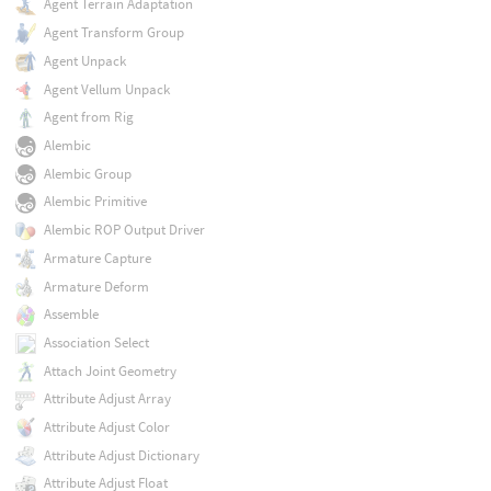
Agent Terrain Adaptation
Agent Transform Group
Agent Unpack
Agent Vellum Unpack
Agent from Rig
Alembic
Alembic Group
Alembic Primitive
Alembic ROP Output Driver
Armature Capture
Armature Deform
Assemble
Association Select
Attach Joint Geometry
Attribute Adjust Array
Attribute Adjust Color
Attribute Adjust Dictionary
Attribute Adjust Float