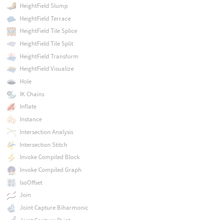
HeightField Slump
HeightField Terrace
HeightField Tile Splice
HeightField Tile Split
HeightField Transform
HeightField Visualize
Hole
IK Chains
Inflate
Instance
Intersection Analysis
Intersection Stitch
Invoke Compiled Block
Invoke Compiled Graph
IsoOffset
Join
Joint Capture Biharmonic