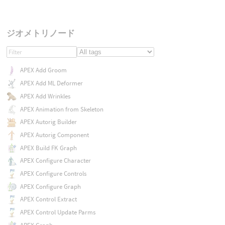
ジオメトリノード
APEX Add Groom
APEX Add ML Deformer
APEX Add Wrinkles
APEX Animation from Skeleton
APEX Autorig Builder
APEX Autorig Component
APEX Build FK Graph
APEX Configure Character
APEX Configure Controls
APEX Configure Graph
APEX Control Extract
APEX Control Update Parms