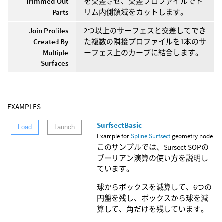
Trimmed-Out
を交差させ、交差プロファイルでト
Parts
リム内側領域をカットします。
Join Profiles
2つ以上のサーフェスと交差してでき
Created By
た複数の隣接プロファイルを1本のサ
Multiple
ーフェス上のカーブに結合します。
Surfaces
EXAMPLES
SurfsectBasic
Load
Launch
Example for
Spline Surfsect
geometry node
このサンプルでは、Sursect SOPの
ブーリアン演算の使い方を説明し
ています。
球からボックスを減算して、6つの
円盤を残し、ボックスから球を減
算して、角だけを残しています。