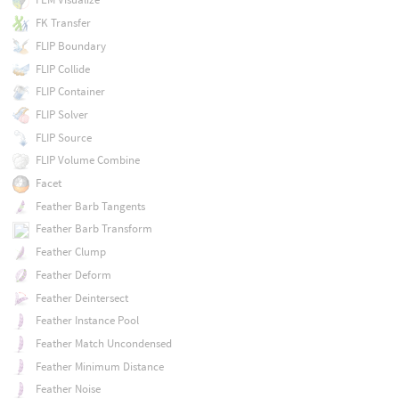
FK Transfer
FLIP Boundary
FLIP Collide
FLIP Container
FLIP Solver
FLIP Source
FLIP Volume Combine
Facet
Feather Barb Tangents
Feather Barb Transform
Feather Clump
Feather Deform
Feather Deintersect
Feather Instance Pool
Feather Match Uncondensed
Feather Minimum Distance
Feather Noise