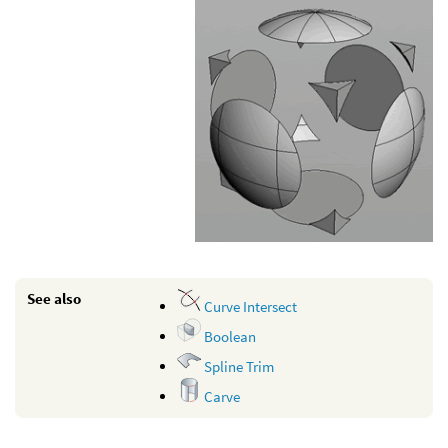
See also
Curve Intersect
Boolean
Spline Trim
Carve