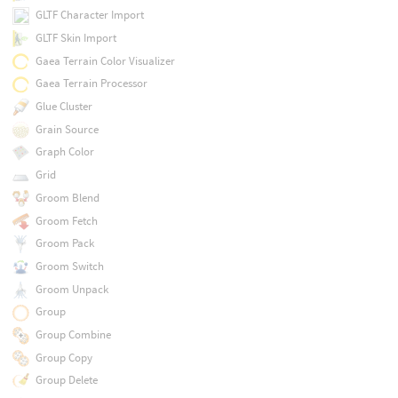
GLTF Character Import
GLTF Skin Import
Gaea Terrain Color Visualizer
Gaea Terrain Processor
Glue Cluster
Grain Source
Graph Color
Grid
Groom Blend
Groom Fetch
Groom Pack
Groom Switch
Groom Unpack
Group
Group Combine
Group Copy
Group Delete