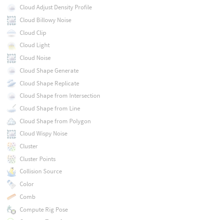
Cloud Adjust Density Profile
Cloud Billowy Noise
Cloud Clip
Cloud Light
Cloud Noise
Cloud Shape Generate
Cloud Shape Replicate
Cloud Shape from Intersection
Cloud Shape from Line
Cloud Shape from Polygon
Cloud Wispy Noise
Cluster
Cluster Points
Collision Source
Color
Comb
Compute Rig Pose