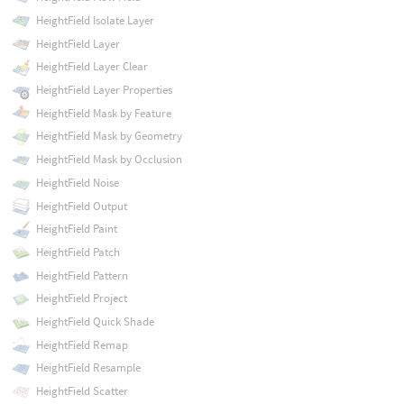
HeightField Isolate Layer
HeightField Layer
HeightField Layer Clear
HeightField Layer Properties
HeightField Mask by Feature
HeightField Mask by Geometry
HeightField Mask by Occlusion
HeightField Noise
HeightField Output
HeightField Paint
HeightField Patch
HeightField Pattern
HeightField Project
HeightField Quick Shade
HeightField Remap
HeightField Resample
HeightField Scatter