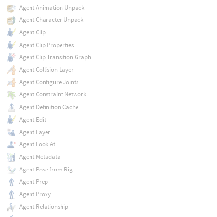
Agent Animation Unpack
Agent Character Unpack
Agent Clip
Agent Clip Properties
Agent Clip Transition Graph
Agent Collision Layer
Agent Configure Joints
Agent Constraint Network
Agent Definition Cache
Agent Edit
Agent Layer
Agent Look At
Agent Metadata
Agent Pose from Rig
Agent Prep
Agent Proxy
Agent Relationship