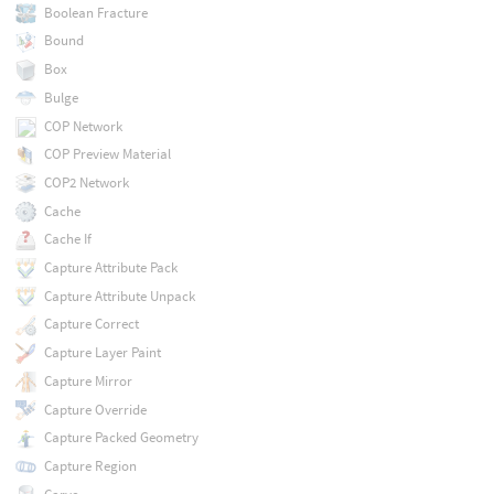
Boolean Fracture
Bound
Box
Bulge
COP Network
COP Preview Material
COP2 Network
Cache
Cache If
Capture Attribute Pack
Capture Attribute Unpack
Capture Correct
Capture Layer Paint
Capture Mirror
Capture Override
Capture Packed Geometry
Capture Region