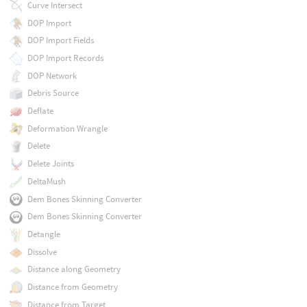
Curve Intersect
DOP Import
DOP Import Fields
DOP Import Records
DOP Network
Debris Source
Deflate
Deformation Wrangle
Delete
Delete Joints
DeltaMush
Dem Bones Skinning Converter
Dem Bones Skinning Converter
Detangle
Dissolve
Distance along Geometry
Distance from Geometry
Distance from Target