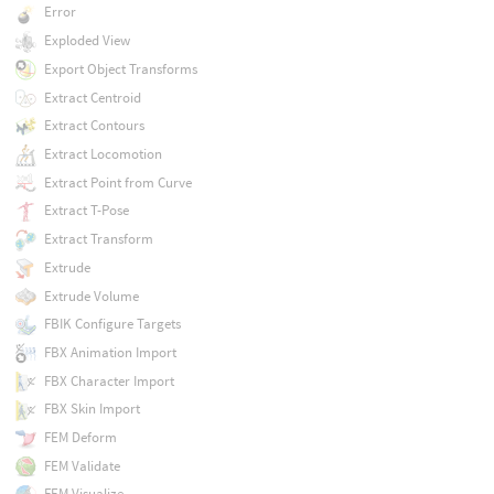
Error
Exploded View
Export Object Transforms
Extract Centroid
Extract Contours
Extract Locomotion
Extract Point from Curve
Extract T-Pose
Extract Transform
Extrude
Extrude Volume
FBIK Configure Targets
FBX Animation Import
FBX Character Import
FBX Skin Import
FEM Deform
FEM Validate
FEM Visualize