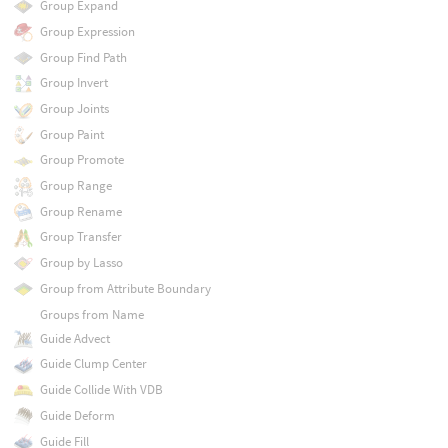
Group Expand
Group Expression
Group Find Path
Group Invert
Group Joints
Group Paint
Group Promote
Group Range
Group Rename
Group Transfer
Group by Lasso
Group from Attribute Boundary
Groups from Name
Guide Advect
Guide Clump Center
Guide Collide With VDB
Guide Deform
Guide Fill