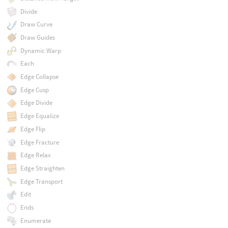
Divide
Draw Curve
Draw Guides
Dynamic Warp
Each
Edge Collapse
Edge Cusp
Edge Divide
Edge Equalize
Edge Flip
Edge Fracture
Edge Relax
Edge Straighten
Edge Transport
Edit
Ends
Enumerate