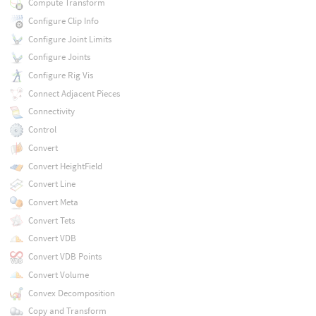
Compute Transform
Configure Clip Info
Configure Joint Limits
Configure Joints
Configure Rig Vis
Connect Adjacent Pieces
Connectivity
Control
Convert
Convert HeightField
Convert Line
Convert Meta
Convert Tets
Convert VDB
Convert VDB Points
Convert Volume
Convex Decomposition
Copy and Transform