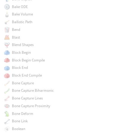
Bake ODE
Bake Volume
Ballistic Path
Bend
Blast
Blend Shapes
Block Begin
Block Begin Compile
Block End
Block End Compile
Bone Capture
Bone Capture Biharmonic
Bone Capture Lines
Bone Capture Proximity
Bone Deform
Bone Link
Boolean