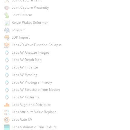
Joint Capture Paint
Joint Capture Proximity
Joint Deform
Kelvin Wakes Deformer
L-System
LOP Import
Labs 2D Wave Function Collapse
Labs AV Analyze Images
Labs AV Depth Map
Labs AV Initialize
Labs AV Meshing
Labs AV Photogrammetry
Labs AV Structure from Motion
Labs AV Texturing
Labs Align and Distribute
Labs Attribute Value Replace
Labs Auto UV
Labs Automatic Trim Texture