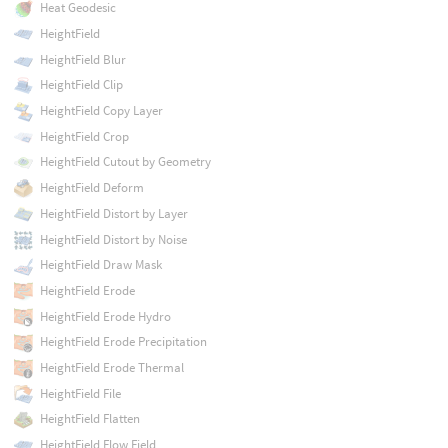
Heat Geodesic
HeightField
HeightField Blur
HeightField Clip
HeightField Copy Layer
HeightField Crop
HeightField Cutout by Geometry
HeightField Deform
HeightField Distort by Layer
HeightField Distort by Noise
HeightField Draw Mask
HeightField Erode
HeightField Erode Hydro
HeightField Erode Precipitation
HeightField Erode Thermal
HeightField File
HeightField Flatten
HeightField Flow Field