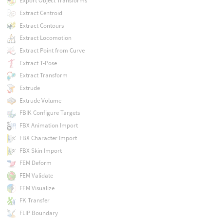
Export Object Transforms
Extract Centroid
Extract Contours
Extract Locomotion
Extract Point from Curve
Extract T-Pose
Extract Transform
Extrude
Extrude Volume
FBIK Configure Targets
FBX Animation Import
FBX Character Import
FBX Skin Import
FEM Deform
FEM Validate
FEM Visualize
FK Transfer
FLIP Boundary