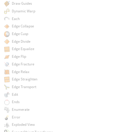
Draw Guides
Dynamic Warp
Each
Edge Collapse
Edge Cusp
Edge Divide
Edge Equalize
Edge Flip
Edge Fracture
Edge Relax
Edge Straighten
Edge Transport
Edit
Ends
Enumerate
Error
Exploded View