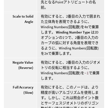
先となるPointアトリビュートの名
前。
Scale to Solid
有効にすると、2番目の入力で囲まれ
Angle
た立体角を表現できるように、
Winding Numbers(回転数)を4πで乗算
します。
Winding Number Type
は2D
オプションの1つで、2番目の入力の
カーブの弧に対する角度を表現でき
るように、Winding Numbers(回転数)
を2πで乗算します。
Negate Value
有効にすると、2番目の入力のジオメ
(Reverse)
トリの反転に相当するように、
Winding Numbers(回転数)を
-1
で乗算
します。
Full Accuracy
有効にすると、このノードは、より
(Slow)
精度が高いアルゴリズムを使用しま
す。しかし、これは照会ポイント数
とサーフェスジオメトリのポリゴン