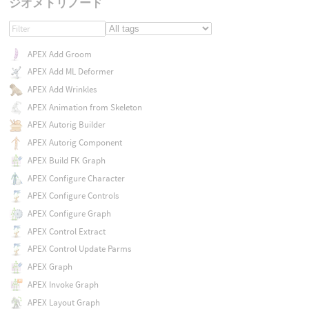
ジオメトリノード
APEX Add Groom
APEX Add ML Deformer
APEX Add Wrinkles
APEX Animation from Skeleton
APEX Autorig Builder
APEX Autorig Component
APEX Build FK Graph
APEX Configure Character
APEX Configure Controls
APEX Configure Graph
APEX Control Extract
APEX Control Update Parms
APEX Graph
APEX Invoke Graph
APEX Layout Graph