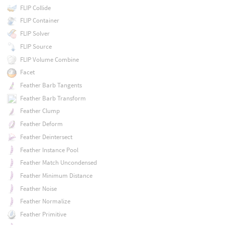
FLIP Collide
FLIP Container
FLIP Solver
FLIP Source
FLIP Volume Combine
Facet
Feather Barb Tangents
Feather Barb Transform
Feather Clump
Feather Deform
Feather Deintersect
Feather Instance Pool
Feather Match Uncondensed
Feather Minimum Distance
Feather Noise
Feather Normalize
Feather Primitive