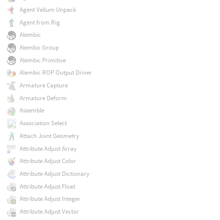
Agent Vellum Unpack
Agent from Rig
Alembic
Alembic Group
Alembic Primitive
Alembic ROP Output Driver
Armature Capture
Armature Deform
Assemble
Association Select
Attach Joint Geometry
Attribute Adjust Array
Attribute Adjust Color
Attribute Adjust Dictionary
Attribute Adjust Float
Attribute Adjust Integer
Attribute Adjust Vector