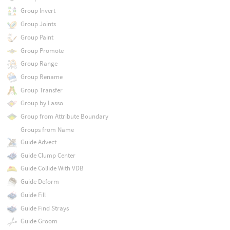
Group Invert
Group Joints
Group Paint
Group Promote
Group Range
Group Rename
Group Transfer
Group by Lasso
Group from Attribute Boundary
Groups from Name
Guide Advect
Guide Clump Center
Guide Collide With VDB
Guide Deform
Guide Fill
Guide Find Strays
Guide Groom