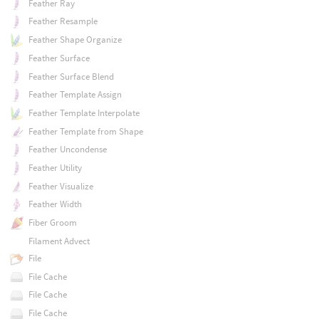
Feather Ray
Feather Resample
Feather Shape Organize
Feather Surface
Feather Surface Blend
Feather Template Assign
Feather Template Interpolate
Feather Template from Shape
Feather Uncondense
Feather Utility
Feather Visualize
Feather Width
Fiber Groom
Filament Advect
File
File Cache
File Cache
File Cache