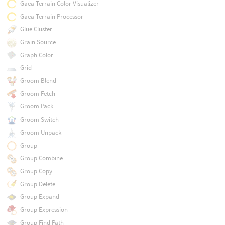
Gaea Terrain Color Visualizer
Gaea Terrain Processor
Glue Cluster
Grain Source
Graph Color
Grid
Groom Blend
Groom Fetch
Groom Pack
Groom Switch
Groom Unpack
Group
Group Combine
Group Copy
Group Delete
Group Expand
Group Expression
Group Find Path