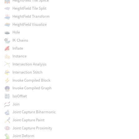
HeightField Tile Splice
HeightField Tile Split
HeightField Transform
HeightField Visualize
Hole
IK Chains
Inflate
Instance
Intersection Analysis
Intersection Stitch
Invoke Compiled Block
Invoke Compiled Graph
IsoOffset
Join
Joint Capture Biharmonic
Joint Capture Paint
Joint Capture Proximity
Joint Deform