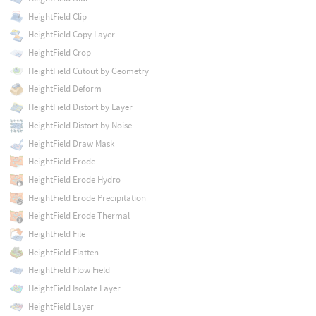
HeightField Clip
HeightField Copy Layer
HeightField Crop
HeightField Cutout by Geometry
HeightField Deform
HeightField Distort by Layer
HeightField Distort by Noise
HeightField Draw Mask
HeightField Erode
HeightField Erode Hydro
HeightField Erode Precipitation
HeightField Erode Thermal
HeightField File
HeightField Flatten
HeightField Flow Field
HeightField Isolate Layer
HeightField Layer