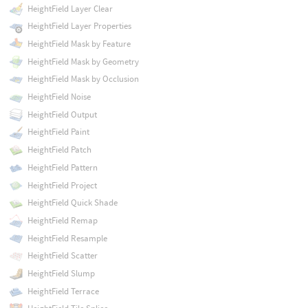
HeightField Layer Clear
HeightField Layer Properties
HeightField Mask by Feature
HeightField Mask by Geometry
HeightField Mask by Occlusion
HeightField Noise
HeightField Output
HeightField Paint
HeightField Patch
HeightField Pattern
HeightField Project
HeightField Quick Shade
HeightField Remap
HeightField Resample
HeightField Scatter
HeightField Slump
HeightField Terrace