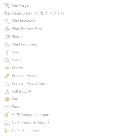
File Merge
Filmbox FBX ROP出力ドライバ
Find Instances
Find Shortest Path
Flatten
Fluid Compress
Font
Force
Fractal
Franken Muscle
Franken Muscle Paint
Full Body IK
Fur
Fuse
GLTF Animation Import
GLTF Character Import
GLTF Skin Import