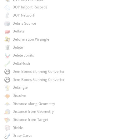
DOP Import Records
DOP Network
Debris Source
Deflate
Deformation Wrangle
Delete
Delete Joints
DeltaMush
Dem Bones Skinning Converter
Dem Bones Skinning Converter
Detangle
Dissolve
Distance along Geometry
Distance from Geometry
Distance from Target
Divide
Draw Curve