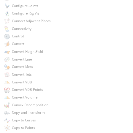
Configure Joints
Configure Rig Vis
Connect Adjacent Pieces
Connectivity
Control
Convert
Convert HeightField
Convert Line
Convert Meta
Convert Tets
Convert VDB
Convert VDB Points
Convert Volume
Convex Decomposition
Copy and Transform
Copy to Curves
Copy to Points