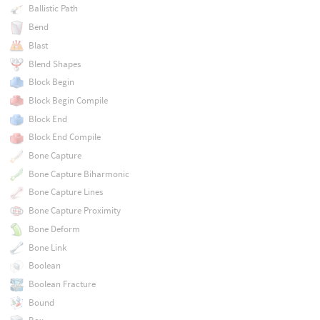
Ballistic Path
Bend
Blast
Blend Shapes
Block Begin
Block Begin Compile
Block End
Block End Compile
Bone Capture
Bone Capture Biharmonic
Bone Capture Lines
Bone Capture Proximity
Bone Deform
Bone Link
Boolean
Boolean Fracture
Bound