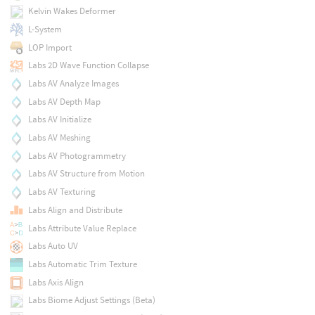
Kelvin Wakes Deformer
L-System
LOP Import
Labs 2D Wave Function Collapse
Labs AV Analyze Images
Labs AV Depth Map
Labs AV Initialize
Labs AV Meshing
Labs AV Photogrammetry
Labs AV Structure from Motion
Labs AV Texturing
Labs Align and Distribute
Labs Attribute Value Replace
Labs Auto UV
Labs Automatic Trim Texture
Labs Axis Align
Labs Biome Adjust Settings (Beta)