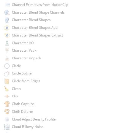
Channel Primitives from MotionClip
Character Blend Shape Channels
Character Blend Shapes
Character Blend Shapes Add
Character Blend Shapes Extract
Character I/O
Character Pack
Character Unpack
Circle
Circle Spline
Circle from Edges
Clean
Clip
Cloth Capture
Cloth Deform
Cloud Adjust Density Profile
Cloud Billowy Noise