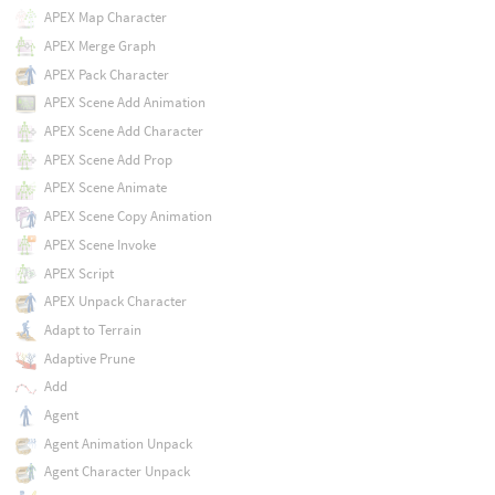
APEX Map Character
APEX Merge Graph
APEX Pack Character
APEX Scene Add Animation
APEX Scene Add Character
APEX Scene Add Prop
APEX Scene Animate
APEX Scene Copy Animation
APEX Scene Invoke
APEX Script
APEX Unpack Character
Adapt to Terrain
Adaptive Prune
Add
Agent
Agent Animation Unpack
Agent Character Unpack