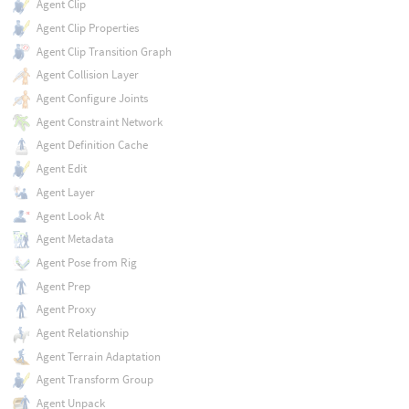
Agent Clip
Agent Clip Properties
Agent Clip Transition Graph
Agent Collision Layer
Agent Configure Joints
Agent Constraint Network
Agent Definition Cache
Agent Edit
Agent Layer
Agent Look At
Agent Metadata
Agent Pose from Rig
Agent Prep
Agent Proxy
Agent Relationship
Agent Terrain Adaptation
Agent Transform Group
Agent Unpack