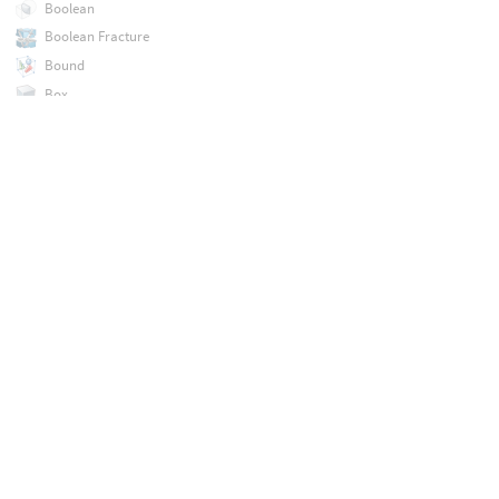
Boolean
Boolean Fracture
Bound
Box
Bulge
COP Network
COP Preview Material
COP2 Network
Cache
Cache If
Capture Attribute Pack
Capture Attribute Unpack
Capture Correct
Capture Layer Paint
Capture Mirror
Capture Override
Capture Packed Geometry
Capture Region