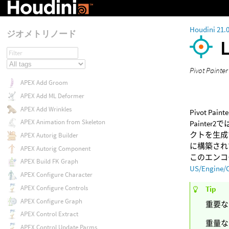
Houdini 21.
ジオメトリノード
Pivot 
APEX Add Groom
APEX Add ML Deformer
APEX Add Wrinkles
Pivot 
APEX Animation from Skeleton
Paint
クトを生成す
APEX Autorig Builder
に構築され
APEX Autorig Component
このエンコ
APEX Build FK Graph
US/Engine/C
APEX Configure Character
APEX Configure Controls
Tip
APEX Configure Graph
重要なピ
APEX Control Extract
重量な
APEX Control Update Parms