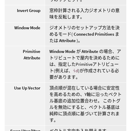
Invert Group
窓枠計算される入力ジオメトリの意
味を反転します。
Window Mode
ジオメトリのセットアップ方法を決
めるモード(
Connected Primitives
ま
たは
Attribute
)。
Primitive
Window Mode
が
Attribute
の場合、ア
Attribute
トリビュートで屋内を決めるために
は、指定したPrimitiveアトリビュー
ト(例えば、
id
)が作成されている必
要があります。
Use Up Vector
頂点順が混在している場合に安定性
を高めるための、Y軸に沿ったベクト
ル基底の追加位置合わせ。 このトグ
ルを無効にすると、ベクトル基底は
純粋に頂点順に基づいて計算されま
す。
Swap Utan/Vtan
ベクトル方向を入れ替えます。