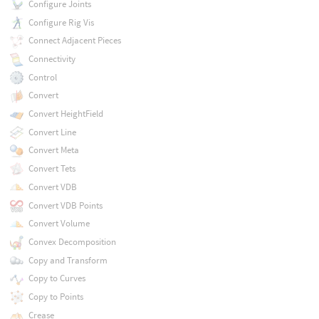
Configure Joints
Configure Rig Vis
Connect Adjacent Pieces
Connectivity
Control
Convert
Convert HeightField
Convert Line
Convert Meta
Convert Tets
Convert VDB
Convert VDB Points
Convert Volume
Convex Decomposition
Copy and Transform
Copy to Curves
Copy to Points
Crease