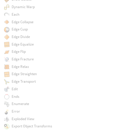
Dynamic Warp
Each
Edge Collapse
Edge Cusp
Edge Divide
Edge Equalize
Edge Flip
Edge Fracture
Edge Relax
Edge Straighten
Edge Transport
Edit
Ends
Enumerate
Error
Exploded View
Export Object Transforms