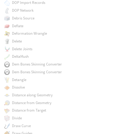
DOP Import Records
DOP Network
Debris Source
Deflate
Deformation Wrangle
Delete
Delete Joints
DeltaMush
Dem Bones Skinning Converter
Dem Bones Skinning Converter
Detangle
Dissolve
Distance along Geometry
Distance from Geometry
Distance from Target
Divide
Draw Curve
Draw Guides