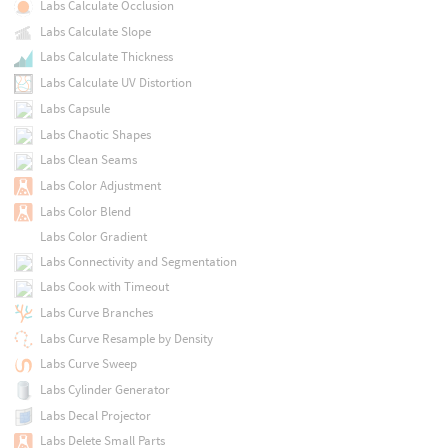
Labs Calculate Occlusion
Labs Calculate Slope
Labs Calculate Thickness
Labs Calculate UV Distortion
Labs Capsule
Labs Chaotic Shapes
Labs Clean Seams
Labs Color Adjustment
Labs Color Blend
Labs Color Gradient
Labs Connectivity and Segmentation
Labs Cook with Timeout
Labs Curve Branches
Labs Curve Resample by Density
Labs Curve Sweep
Labs Cylinder Generator
Labs Decal Projector
Labs Delete Small Parts