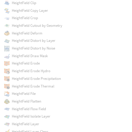
HeightField Clip
HeightField Copy Layer
HeightField Crop
HeightField Cutout by Geometry
HeightField Deform
HeightField Distort by Layer
HeightField Distort by Noise
HeightField Draw Mask
HeightField Erode
HeightField Erode Hydro
HeightField Erode Precipitation
HeightField Erode Thermal
HeightField File
HeightField Flatten
HeightField Flow Field
HeightField Isolate Layer
HeightField Layer
HeightField Layer Clear