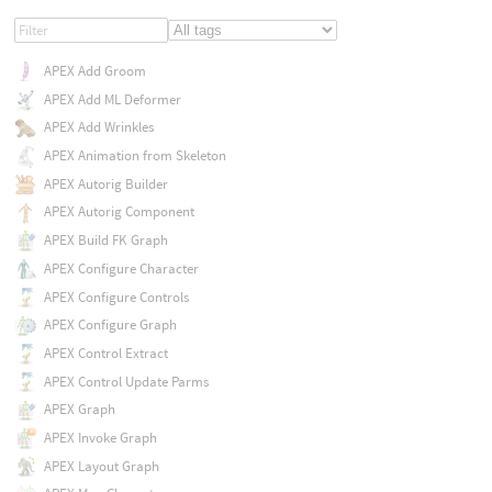
APEX Add Groom
APEX Add ML Deformer
APEX Add Wrinkles
APEX Animation from Skeleton
APEX Autorig Builder
APEX Autorig Component
APEX Build FK Graph
APEX Configure Character
APEX Configure Controls
APEX Configure Graph
APEX Control Extract
APEX Control Update Parms
APEX Graph
APEX Invoke Graph
APEX Layout Graph