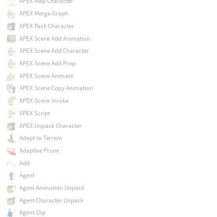
APEX Map Character
APEX Merge Graph
APEX Pack Character
APEX Scene Add Animation
APEX Scene Add Character
APEX Scene Add Prop
APEX Scene Animate
APEX Scene Copy Animation
APEX Scene Invoke
APEX Script
APEX Unpack Character
Adapt to Terrain
Adaptive Prune
Add
Agent
Agent Animation Unpack
Agent Character Unpack
Agent Clip