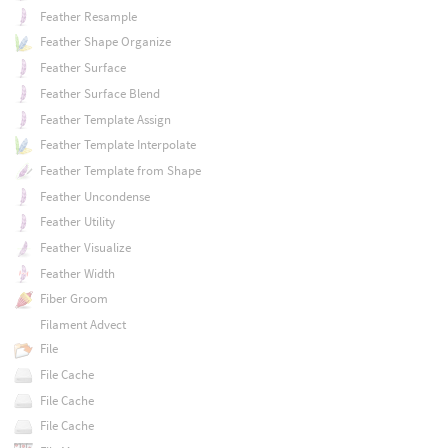
Feather Resample
Feather Shape Organize
Feather Surface
Feather Surface Blend
Feather Template Assign
Feather Template Interpolate
Feather Template from Shape
Feather Uncondense
Feather Utility
Feather Visualize
Feather Width
Fiber Groom
Filament Advect
File
File Cache
File Cache
File Cache