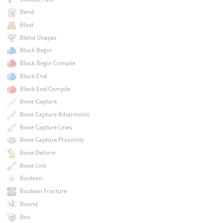
Bend
Blast
Blend Shapes
Block Begin
Block Begin Compile
Block End
Block End Compile
Bone Capture
Bone Capture Biharmonic
Bone Capture Lines
Bone Capture Proximity
Bone Deform
Bone Link
Boolean
Boolean Fracture
Bound
Box