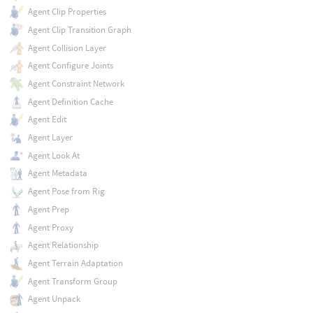
Agent Clip Properties
Agent Clip Transition Graph
Agent Collision Layer
Agent Configure Joints
Agent Constraint Network
Agent Definition Cache
Agent Edit
Agent Layer
Agent Look At
Agent Metadata
Agent Pose from Rig
Agent Prep
Agent Proxy
Agent Relationship
Agent Terrain Adaptation
Agent Transform Group
Agent Unpack