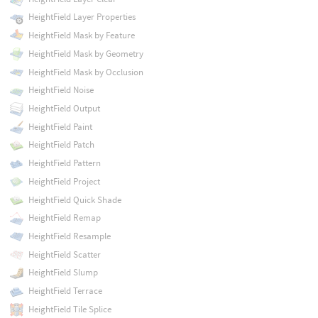
HeightField Layer Properties
HeightField Mask by Feature
HeightField Mask by Geometry
HeightField Mask by Occlusion
HeightField Noise
HeightField Output
HeightField Paint
HeightField Patch
HeightField Pattern
HeightField Project
HeightField Quick Shade
HeightField Remap
HeightField Resample
HeightField Scatter
HeightField Slump
HeightField Terrace
HeightField Tile Splice