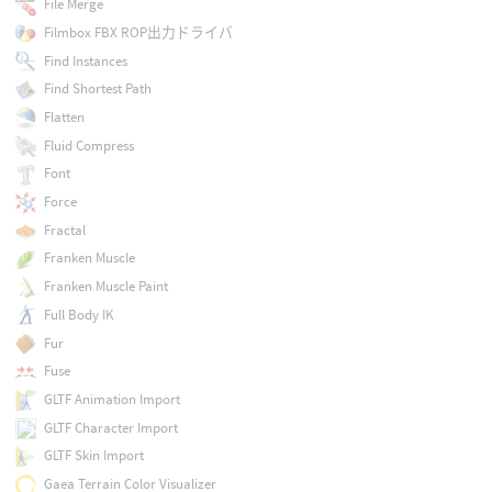
File Merge
Filmbox FBX ROP出力ドライバ
Find Instances
Find Shortest Path
Flatten
Fluid Compress
Font
Force
Fractal
Franken Muscle
Franken Muscle Paint
Full Body IK
Fur
Fuse
GLTF Animation Import
GLTF Character Import
GLTF Skin Import
Gaea Terrain Color Visualizer