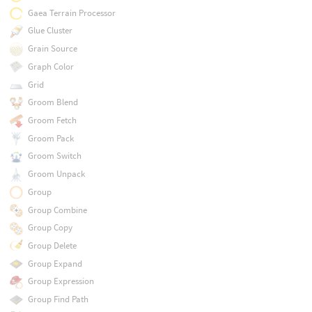
Gaea Terrain Processor
Glue Cluster
Grain Source
Graph Color
Grid
Groom Blend
Groom Fetch
Groom Pack
Groom Switch
Groom Unpack
Group
Group Combine
Group Copy
Group Delete
Group Expand
Group Expression
Group Find Path