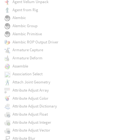
Agent Vellum Unpack
Agent from Rig
Alembic
Alembic Group
Alembic Primitive
Alembic ROP Output Driver
Armature Capture
Armature Deform
Assemble
Association Select
Attach Joint Geometry
Attribute Adjust Array
Attribute Adjust Color
Attribute Adjust Dictionary
Attribute Adjust Float
Attribute Adjust Integer
Attribute Adjust Vector
Attribute Blur