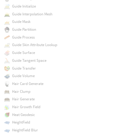
Guide Initialize
Guide Interpolation Mesh
Guide Mask
Guide Partition
Guide Process
Guide Skin Attribute Lookup
Guide Surface
Guide Tangent Space
Guide Transfer
Guide Volume
Hair Card Generate
Hair Clump
Hair Generate
Hair Growth Field
Heat Geodesic
HeightField
HeightField Blur