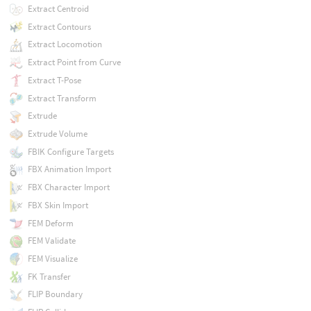
Extract Centroid
Extract Contours
Extract Locomotion
Extract Point from Curve
Extract T-Pose
Extract Transform
Extrude
Extrude Volume
FBIK Configure Targets
FBX Animation Import
FBX Character Import
FBX Skin Import
FEM Deform
FEM Validate
FEM Visualize
FK Transfer
FLIP Boundary