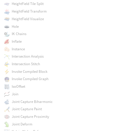
HeightField Tile Split
HeightField Transform
HeightField Visualize
Hole
IK Chains
Inflate
Instance
Intersection Analysis
Intersection Stitch
Invoke Compiled Block
Invoke Compiled Graph
IsoOffset
Join
Joint Capture Biharmonic
Joint Capture Paint
Joint Capture Proximity
Joint Deform