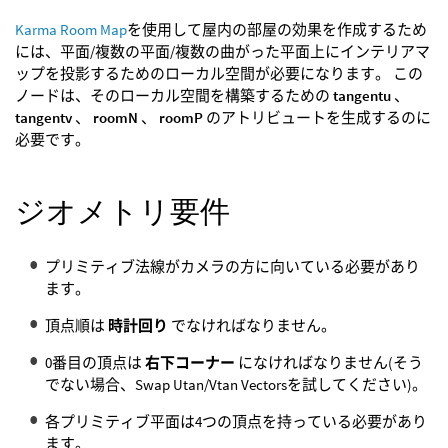
Karma Room Map
を使用して屋内の部屋の効果を作成するため
には、平面/複数の平面/複数の曲がった平面上にインテリアマ
ップを投影するためのローカル空間が必要になります。 この
ノードは、そのローカル空間を構築するための
tangentu
、
tangentv
、
roomN
、
roomP
のアトリビュートを生成するのに
必要です。
ジオメトリ要件
プリミティブ法線がカメラの方に向いている必要があり
ます。
頂点順は
時計回り
でなければなりません。
0番目の頂点は
右下コーナー
になければなりません(そう
でない場合、Swap Utan/Vtan Vectorsを試してください)。
各プリミティブ平面は4つの頂点を持っている必要があり
ます。