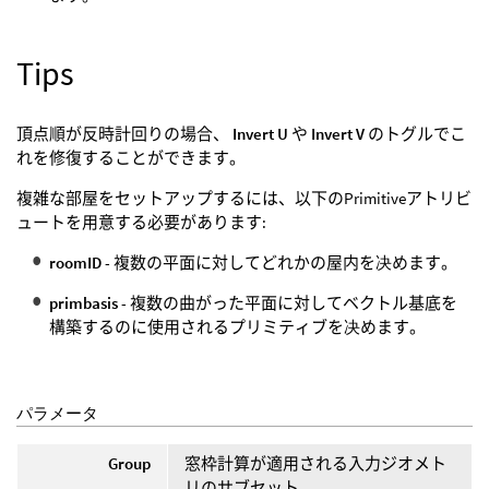
Tips
頂点順が反時計回りの場合、
Invert U
や
Invert V
のトグルでこ
れを修復することができます。
複雑な部屋をセットアップするには、以下のPrimitiveアトリビ
ュートを用意する必要があります:
roomID
- 複数の平面に対してどれかの屋内を决めます。
primbasis
- 複数の曲がった平面に対してベクトル基底を
構築するのに使用されるプリミティブを决めます。
パラメータ
Group
窓枠計算が適用される入力ジオメト
リのサブセット。