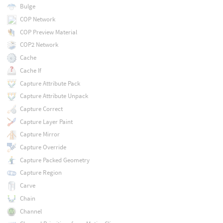
Bulge
COP Network
COP Preview Material
COP2 Network
Cache
Cache If
Capture Attribute Pack
Capture Attribute Unpack
Capture Correct
Capture Layer Paint
Capture Mirror
Capture Override
Capture Packed Geometry
Capture Region
Carve
Chain
Channel