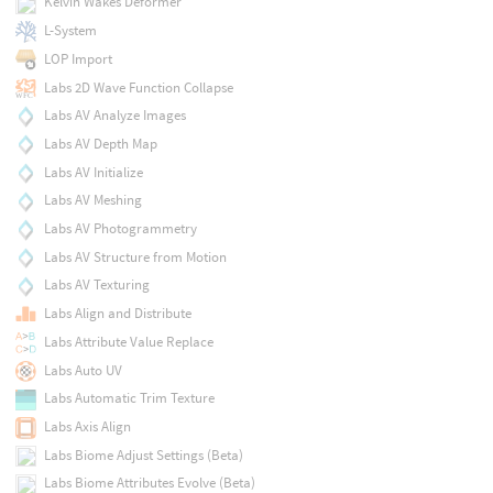
Kelvin Wakes Deformer
L-System
LOP Import
Labs 2D Wave Function Collapse
Labs AV Analyze Images
Labs AV Depth Map
Labs AV Initialize
Labs AV Meshing
Labs AV Photogrammetry
Labs AV Structure from Motion
Labs AV Texturing
Labs Align and Distribute
Labs Attribute Value Replace
Labs Auto UV
Labs Automatic Trim Texture
Labs Axis Align
Labs Biome Adjust Settings (Beta)
Labs Biome Attributes Evolve (Beta)