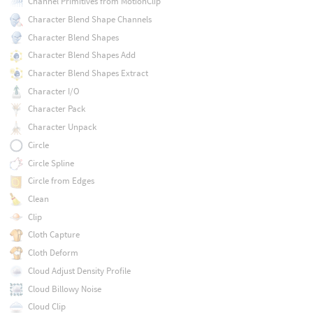
Channel Primitives from MotionClip
Character Blend Shape Channels
Character Blend Shapes
Character Blend Shapes Add
Character Blend Shapes Extract
Character I/O
Character Pack
Character Unpack
Circle
Circle Spline
Circle from Edges
Clean
Clip
Cloth Capture
Cloth Deform
Cloud Adjust Density Profile
Cloud Billowy Noise
Cloud Clip