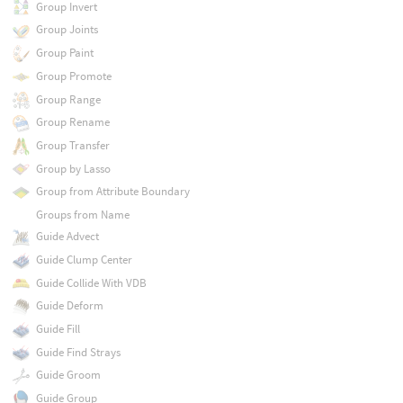
Group Invert
Group Joints
Group Paint
Group Promote
Group Range
Group Rename
Group Transfer
Group by Lasso
Group from Attribute Boundary
Groups from Name
Guide Advect
Guide Clump Center
Guide Collide With VDB
Guide Deform
Guide Fill
Guide Find Strays
Guide Groom
Guide Group