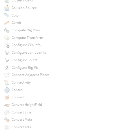
Cluster Points
Collision Source
Color
Comb
Compute Rig Pose
Compute Transform
Configure Clip Info
Configure Joint Limits
Configure Joints
Configure Rig Vis
Connect Adjacent Pieces
Connectivity
Control
Convert
Convert HeightField
Convert Line
Convert Meta
Convert Tets