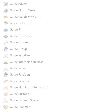
Guide Advect
Guide Clump Center
Guide Collide With VDB
Guide Deform
Guide Fill
Guide Find Strays
Guide Groom
Guide Group
Guide Initialize
Guide Interpolation Mesh
Guide Mask
Guide Partition
Guide Process
Guide Skin Attribute Lookup
Guide Surface
Guide Tangent Space
Guide Transfer