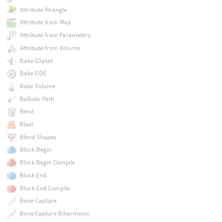
Attribute Wrangle
Attribute from Map
Attribute from Parameters
Attribute from Volume
Bake GSplat
Bake ODE
Bake Volume
Ballistic Path
Bend
Blast
Blend Shapes
Block Begin
Block Begin Compile
Block End
Block End Compile
Bone Capture
Bone Capture Biharmonic