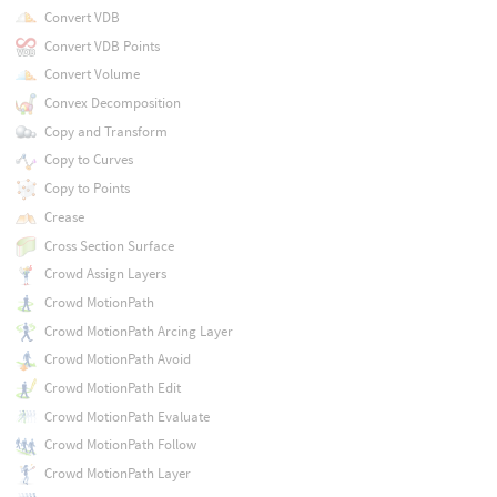
Convert VDB
Convert VDB Points
Convert Volume
Convex Decomposition
Copy and Transform
Copy to Curves
Copy to Points
Crease
Cross Section Surface
Crowd Assign Layers
Crowd MotionPath
Crowd MotionPath Arcing Layer
Crowd MotionPath Avoid
Crowd MotionPath Edit
Crowd MotionPath Evaluate
Crowd MotionPath Follow
Crowd MotionPath Layer