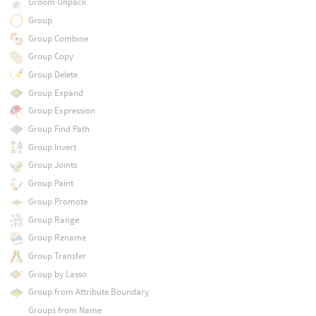
Groom Unpack
Group
Group Combine
Group Copy
Group Delete
Group Expand
Group Expression
Group Find Path
Group Invert
Group Joints
Group Paint
Group Promote
Group Range
Group Rename
Group Transfer
Group by Lasso
Group from Attribute Boundary
Groups from Name