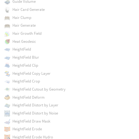
Guide Volume
Hair Card Generate
Hair Clump
Hair Generate
Hair Growth Field
Heat Geodesic
HeightField
HeightField Blur
HeightField Clip
HeightField Copy Layer
HeightField Crop
HeightField Cutout by Geometry
HeightField Deform
HeightField Distort by Layer
HeightField Distort by Noise
HeightField Draw Mask
HeightField Erode
HeightField Erode Hydro