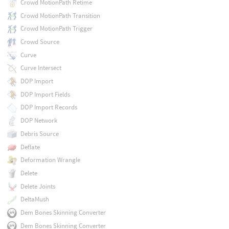
Crowd MotionPath Retime
Crowd MotionPath Transition
Crowd MotionPath Trigger
Crowd Source
Curve
Curve Intersect
DOP Import
DOP Import Fields
DOP Import Records
DOP Network
Debris Source
Deflate
Deformation Wrangle
Delete
Delete Joints
DeltaMush
Dem Bones Skinning Converter
Dem Bones Skinning Converter