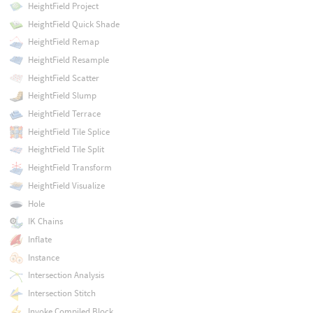
HeightField Project
HeightField Quick Shade
HeightField Remap
HeightField Resample
HeightField Scatter
HeightField Slump
HeightField Terrace
HeightField Tile Splice
HeightField Tile Split
HeightField Transform
HeightField Visualize
Hole
IK Chains
Inflate
Instance
Intersection Analysis
Intersection Stitch
Invoke Compiled Block