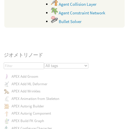
Agent Collision Layer
Agent Constraint Network
Bullet Solver
ジオメトリノード
APEX Add Groom
APEX Add ML Deformer
APEX Add Wrinkles
APEX Animation from Skeleton
APEX Autorig Builder
APEX Autorig Component
APEX Build FK Graph
APEX Configure Character