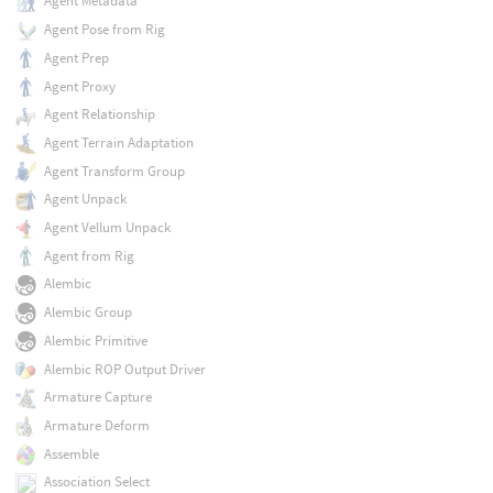
Agent Metadata
Agent Pose from Rig
Agent Prep
Agent Proxy
Agent Relationship
Agent Terrain Adaptation
Agent Transform Group
Agent Unpack
Agent Vellum Unpack
Agent from Rig
Alembic
Alembic Group
Alembic Primitive
Alembic ROP Output Driver
Armature Capture
Armature Deform
Assemble
Association Select