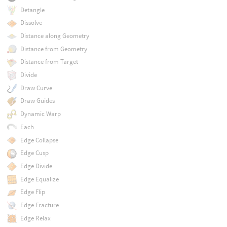
Detangle
Dissolve
Distance along Geometry
Distance from Geometry
Distance from Target
Divide
Draw Curve
Draw Guides
Dynamic Warp
Each
Edge Collapse
Edge Cusp
Edge Divide
Edge Equalize
Edge Flip
Edge Fracture
Edge Relax