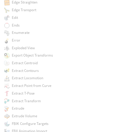
Edge Straighten
Edge Transport
Edit
Ends
Enumerate
Error
Exploded View
Export Object Transforms
Extract Centroid
Extract Contours
Extract Locomotion
Extract Point from Curve
Extract T-Pose
Extract Transform
Extrude
Extrude Volume
FBIK Configure Targets
FBX Animation Import