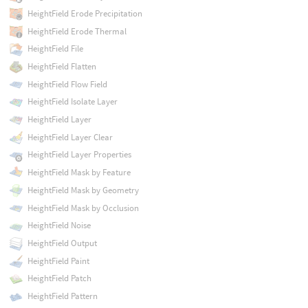
HeightField Erode Precipitation
HeightField Erode Thermal
HeightField File
HeightField Flatten
HeightField Flow Field
HeightField Isolate Layer
HeightField Layer
HeightField Layer Clear
HeightField Layer Properties
HeightField Mask by Feature
HeightField Mask by Geometry
HeightField Mask by Occlusion
HeightField Noise
HeightField Output
HeightField Paint
HeightField Patch
HeightField Pattern