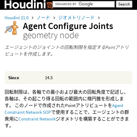
Houdini 21.0
ノード
ジオメトリノード
Agent Configure Joints
geometry node
エージェントのジョイントの回転制限を指定するPointアトリ
ビュートを作成します。
Since
14.5
回転制限は、各軸での最小および最大の回転角度で記述し、
各軸は、その起こり得る回転の範囲内に楕円錐を形成しま
す。 このノードで作成されたPointアトリビュートを
Agent
Constraint Network SOP
で使用することで、エージェントの群
衆用に
Constraint Network
ジオメトリを構築することができま
す。