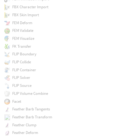
FBX Character Import
FBX Skin Import
FEM Deform
FEM Validate
FEM Visualize
FK Transfer
FLIP Boundary
FLIP Collide
FLIP Container
FLIP Solver
FLIP Source
FLIP Volume Combine
Facet
Feather Barb Tangents
Feather Barb Transform
Feather Clump
Feather Deform