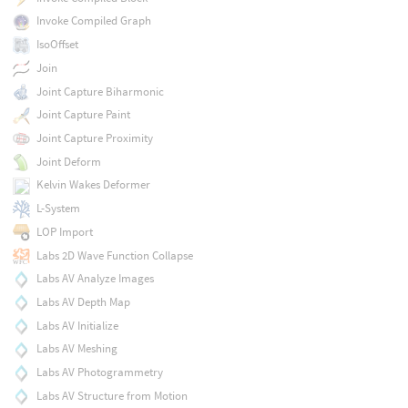
Invoke Compiled Graph
IsoOffset
Join
Joint Capture Biharmonic
Joint Capture Paint
Joint Capture Proximity
Joint Deform
Kelvin Wakes Deformer
L-System
LOP Import
Labs 2D Wave Function Collapse
Labs AV Analyze Images
Labs AV Depth Map
Labs AV Initialize
Labs AV Meshing
Labs AV Photogrammetry
Labs AV Structure from Motion