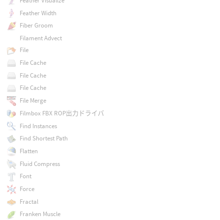
Feather Visualize
Feather Width
Fiber Groom
Filament Advect
File
File Cache
File Cache
File Cache
File Merge
Filmbox FBX ROP出力ドライバ
Find Instances
Find Shortest Path
Flatten
Fluid Compress
Font
Force
Fractal
Franken Muscle