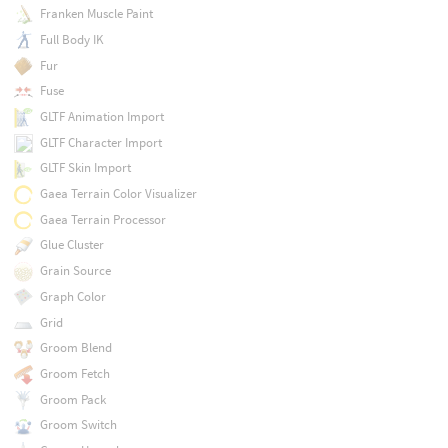
Franken Muscle Paint
Full Body IK
Fur
Fuse
GLTF Animation Import
GLTF Character Import
GLTF Skin Import
Gaea Terrain Color Visualizer
Gaea Terrain Processor
Glue Cluster
Grain Source
Graph Color
Grid
Groom Blend
Groom Fetch
Groom Pack
Groom Switch