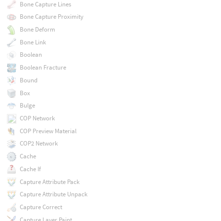
Bone Capture Lines
Bone Capture Proximity
Bone Deform
Bone Link
Boolean
Boolean Fracture
Bound
Box
Bulge
COP Network
COP Preview Material
COP2 Network
Cache
Cache If
Capture Attribute Pack
Capture Attribute Unpack
Capture Correct
Capture Layer Paint