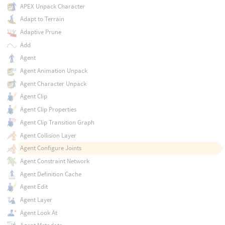
APEX Unpack Character
Adapt to Terrain
Adaptive Prune
Add
Agent
Agent Animation Unpack
Agent Character Unpack
Agent Clip
Agent Clip Properties
Agent Clip Transition Graph
Agent Collision Layer
Agent Configure Joints
Agent Constraint Network
Agent Definition Cache
Agent Edit
Agent Layer
Agent Look At