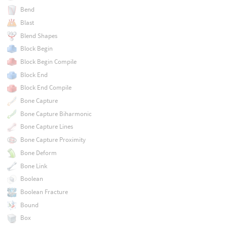
Bend
Blast
Blend Shapes
Block Begin
Block Begin Compile
Block End
Block End Compile
Bone Capture
Bone Capture Biharmonic
Bone Capture Lines
Bone Capture Proximity
Bone Deform
Bone Link
Boolean
Boolean Fracture
Bound
Box