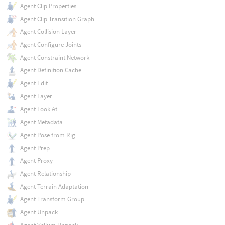
Agent Clip Properties
Agent Clip Transition Graph
Agent Collision Layer
Agent Configure Joints
Agent Constraint Network
Agent Definition Cache
Agent Edit
Agent Layer
Agent Look At
Agent Metadata
Agent Pose from Rig
Agent Prep
Agent Proxy
Agent Relationship
Agent Terrain Adaptation
Agent Transform Group
Agent Unpack