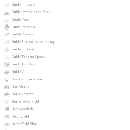
Guide Initialize
Guide Interpolation Mesh
Guide Mask
Guide Partition
Guide Process
Guide Skin Attribute Lookup
Guide Surface
Guide Tangent Space
Guide Transfer
Guide Volume
Hair Card Generate
Hair Clump
Hair Generate
Hair Growth Field
Heat Geodesic
HeightField
HeightField Blur