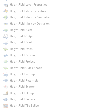
HeightField Layer Properties
HeightField Mask by Feature
HeightField Mask by Geometry
HeightField Mask by Occlusion
HeightField Noise
HeightField Output
HeightField Paint
HeightField Patch
HeightField Pattern
HeightField Project
HeightField Quick Shade
HeightField Remap
HeightField Resample
HeightField Scatter
HeightField Slump
HeightField Terrace
HeightField Tile Splice