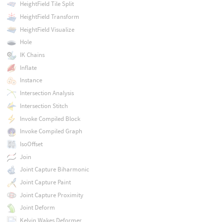
HeightField Tile Split
HeightField Transform
HeightField Visualize
Hole
IK Chains
Inflate
Instance
Intersection Analysis
Intersection Stitch
Invoke Compiled Block
Invoke Compiled Graph
IsoOffset
Join
Joint Capture Biharmonic
Joint Capture Paint
Joint Capture Proximity
Joint Deform
Kelvin Wakes Deformer