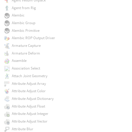
Agent Vellum Unpack
Agent from Rig
Alembic
Alembic Group
Alembic Primitive
Alembic ROP Output Driver
Armature Capture
Armature Deform
Assemble
Association Select
Attach Joint Geometry
Attribute Adjust Array
Attribute Adjust Color
Attribute Adjust Dictionary
Attribute Adjust Float
Attribute Adjust Integer
Attribute Adjust Vector
Attribute Blur