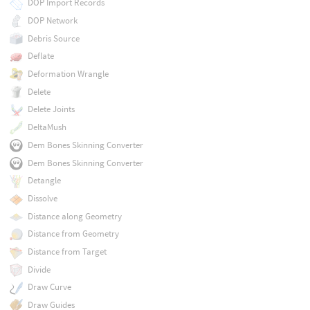
DOP Import Records
DOP Network
Debris Source
Deflate
Deformation Wrangle
Delete
Delete Joints
DeltaMush
Dem Bones Skinning Converter
Dem Bones Skinning Converter
Detangle
Dissolve
Distance along Geometry
Distance from Geometry
Distance from Target
Divide
Draw Curve
Draw Guides