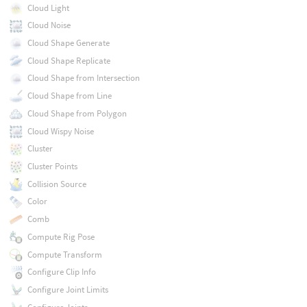
Cloud Light
Cloud Noise
Cloud Shape Generate
Cloud Shape Replicate
Cloud Shape from Intersection
Cloud Shape from Line
Cloud Shape from Polygon
Cloud Wispy Noise
Cluster
Cluster Points
Collision Source
Color
Comb
Compute Rig Pose
Compute Transform
Configure Clip Info
Configure Joint Limits