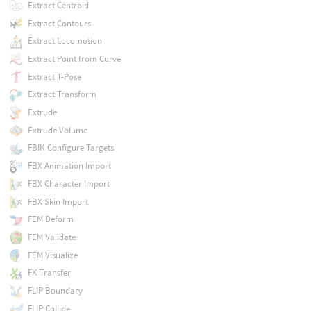
Extract Centroid
Extract Contours
Extract Locomotion
Extract Point from Curve
Extract T-Pose
Extract Transform
Extrude
Extrude Volume
FBIK Configure Targets
FBX Animation Import
FBX Character Import
FBX Skin Import
FEM Deform
FEM Validate
FEM Visualize
FK Transfer
FLIP Boundary
FLIP Collide