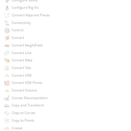
Configure Joints
Configure Rig Vis
Connect Adjacent Pieces
Connectivity
Control
Convert
Convert HeightField
Convert Line
Convert Meta
Convert Tets
Convert VDB
Convert VDB Points
Convert Volume
Convex Decomposition
Copy and Transform
Copy to Curves
Copy to Points
Crease