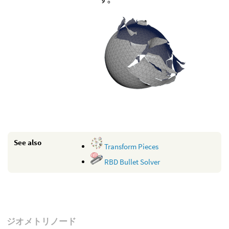
See also
Transform Pieces
RBD Bullet Solver
ジオメトリノード