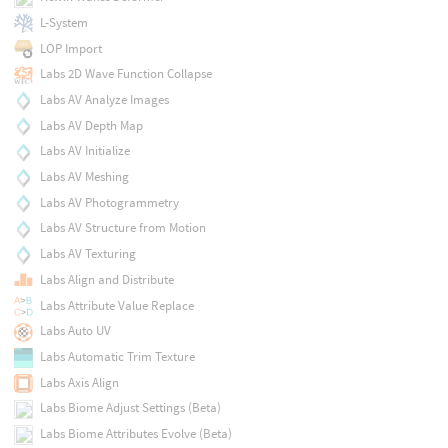
L-System
LOP Import
Labs 2D Wave Function Collapse
Labs AV Analyze Images
Labs AV Depth Map
Labs AV Initialize
Labs AV Meshing
Labs AV Photogrammetry
Labs AV Structure from Motion
Labs AV Texturing
Labs Align and Distribute
Labs Attribute Value Replace
Labs Auto UV
Labs Automatic Trim Texture
Labs Axis Align
Labs Biome Adjust Settings (Beta)
Labs Biome Attributes Evolve (Beta)