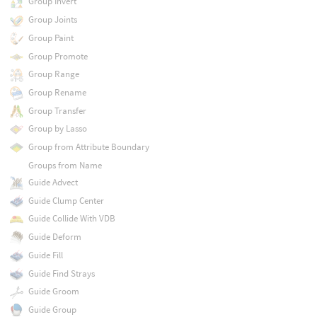
Group Invert
Group Joints
Group Paint
Group Promote
Group Range
Group Rename
Group Transfer
Group by Lasso
Group from Attribute Boundary
Groups from Name
Guide Advect
Guide Clump Center
Guide Collide With VDB
Guide Deform
Guide Fill
Guide Find Strays
Guide Groom
Guide Group