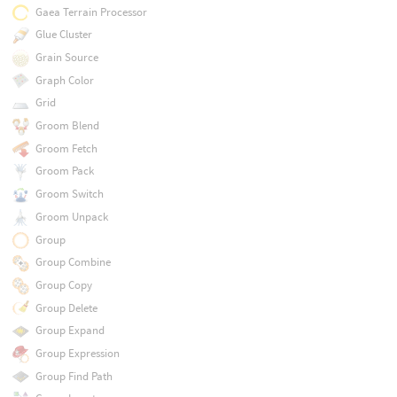
Gaea Terrain Processor
Glue Cluster
Grain Source
Graph Color
Grid
Groom Blend
Groom Fetch
Groom Pack
Groom Switch
Groom Unpack
Group
Group Combine
Group Copy
Group Delete
Group Expand
Group Expression
Group Find Path