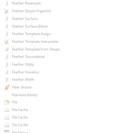
Feather Resample
Feather Shape Organize
Feather Surface
Feather Surface Blend
Feather Template Assign
Feather Template Interpolate
Feather Template from Shape
Feather Uncondense
Feather Utility
Feather Visualize
Feather Width
Fiber Groom
Filament Advect
File
File Cache
File Cache
File Cache
File Merge