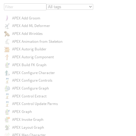
APEX Add Groom
APEX Add ML Deformer
APEX Add Wrinkles
APEX Animation from Skeleton
APEX Autorig Builder
APEX Autorig Component
APEX Build FK Graph
APEX Configure Character
APEX Configure Controls
APEX Configure Graph
APEX Control Extract
APEX Control Update Parms
APEX Graph
APEX Invoke Graph
APEX Layout Graph
APEX Map Character