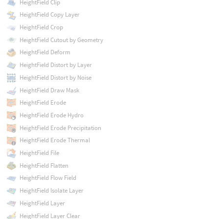
HeightField Clip
HeightField Copy Layer
HeightField Crop
HeightField Cutout by Geometry
HeightField Deform
HeightField Distort by Layer
HeightField Distort by Noise
HeightField Draw Mask
HeightField Erode
HeightField Erode Hydro
HeightField Erode Precipitation
HeightField Erode Thermal
HeightField File
HeightField Flatten
HeightField Flow Field
HeightField Isolate Layer
HeightField Layer
HeightField Layer Clear