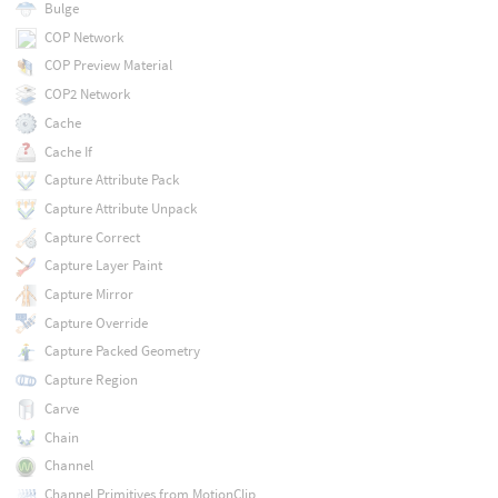
Bulge
COP Network
COP Preview Material
COP2 Network
Cache
Cache If
Capture Attribute Pack
Capture Attribute Unpack
Capture Correct
Capture Layer Paint
Capture Mirror
Capture Override
Capture Packed Geometry
Capture Region
Carve
Chain
Channel
Channel Primitives from MotionClip