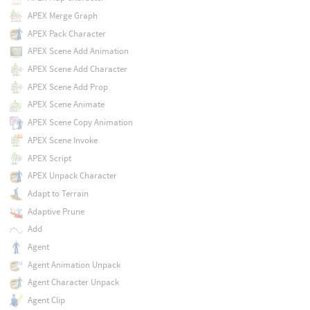
APEX Merge Graph
APEX Pack Character
APEX Scene Add Animation
APEX Scene Add Character
APEX Scene Add Prop
APEX Scene Animate
APEX Scene Copy Animation
APEX Scene Invoke
APEX Script
APEX Unpack Character
Adapt to Terrain
Adaptive Prune
Add
Agent
Agent Animation Unpack
Agent Character Unpack
Agent Clip