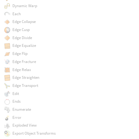
Dynamic Warp
Each
Edge Collapse
Edge Cusp
Edge Divide
Edge Equalize
Edge Flip
Edge Fracture
Edge Relax
Edge Straighten
Edge Transport
Edit
Ends
Enumerate
Error
Exploded View
Export Object Transforms