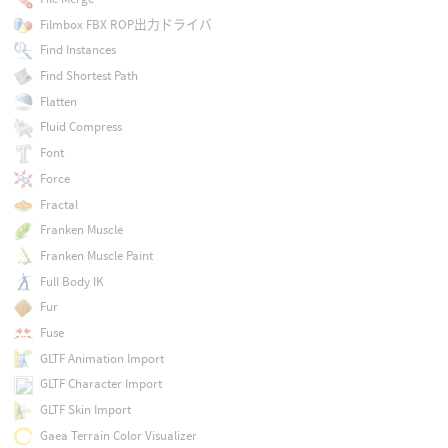
Filmbox FBX ROP出力ドライバ
Find Instances
Find Shortest Path
Flatten
Fluid Compress
Font
Force
Fractal
Franken Muscle
Franken Muscle Paint
Full Body IK
Fur
Fuse
GLTF Animation Import
GLTF Character Import
GLTF Skin Import
Gaea Terrain Color Visualizer