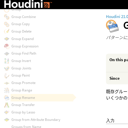
Groom Unpack
Group
Houdini 21.
Group Combine
Group Copy
Group Delete
パターンに
Group Expand
Group Expression
Group Find Path
On this p
Group Invert
Group Joints
Group Paint
Since
Group Promote
Group Range
既存グルー
Group Rename
いくつかの
Group Transfer
Group by Lasso
Group from Attribute Boundary
入力
Groups from Name