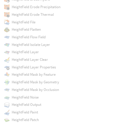
HeightField Erode Precipitation
HeightField Erode Thermal
HeightField File
HeightField Flatten
HeightField Flow Field
HeightField Isolate Layer
HeightField Layer
HeightField Layer Clear
HeightField Layer Properties
HeightField Mask by Feature
HeightField Mask by Geometry
HeightField Mask by Occlusion
HeightField Noise
HeightField Output
HeightField Paint
HeightField Patch
HeightField Pattern