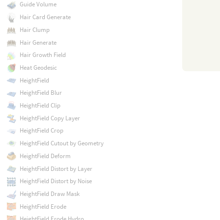
Guide Volume
Hair Card Generate
Hair Clump
Hair Generate
Hair Growth Field
Heat Geodesic
HeightField
HeightField Blur
HeightField Clip
HeightField Copy Layer
HeightField Crop
HeightField Cutout by Geometry
HeightField Deform
HeightField Distort by Layer
HeightField Distort by Noise
HeightField Draw Mask
HeightField Erode
HeightField Erode Hydro