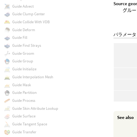
Source geo
Guide Advect
グルー
Guide Clump Center
Guide Collide With VDB
Guide Deform
パラメータ
Guide Fill
Guide Find Strays
Guide Groom
Guide Group
Guide Initialize
Guide Interpolation Mesh
Guide Mask
Guide Partition
Guide Process
Guide Skin Attribute Lookup
Guide Surface
See also
Guide Tangent Space
Guide Transfer