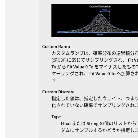
Custom Ramp
カスタムランプは、確率分布の逆累積分
(逆CDF)に応じてサンプリングされ、
Fit V
To
から
Fit Value 0 To
をマイナスしたもの
ケーリングされ、
Fit Value 0 To
へ加算さ
す
Custom Discrete
指定した値は、指定したウェイト、つま
化されていない確率でサンプリングされ
Type
Float
または
String
の値のリストから
ダムにサンプルするかどうか指定し