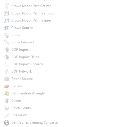
Crowd MotionPath Retime
Crowd MotionPath Transition
Crowd MotionPath Trigger
Crowd Source
Curve
Curve Intersect
DOP Import
DOP Import Fields
DOP Import Records
DOP Network
Debris Source
Deflate
Deformation Wrangle
Delete
Delete Joints
DeltaMush
Dem Bones Skinning Converter