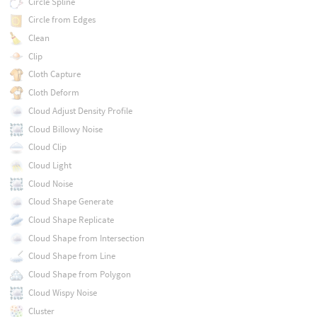
Circle Spline
Circle from Edges
Clean
Clip
Cloth Capture
Cloth Deform
Cloud Adjust Density Profile
Cloud Billowy Noise
Cloud Clip
Cloud Light
Cloud Noise
Cloud Shape Generate
Cloud Shape Replicate
Cloud Shape from Intersection
Cloud Shape from Line
Cloud Shape from Polygon
Cloud Wispy Noise
Cluster