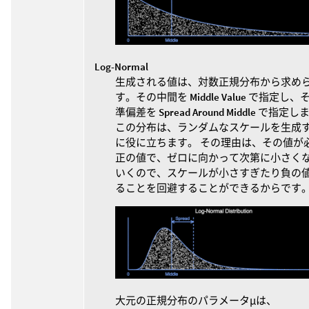
Log-Normal
生成される値は、対数正規分布から求め
す。その中間を
Middle Value
で指定し、
準偏差を
Spread Around Middle
で指定し
この分布は、ランダムなスケールを生成
に役に立ちます。 その理由は、その値が
正の値で、ゼロに向かって次第に小さく
いくので、スケールが小さすぎたり負の
ることを回避することができるからです
大元の正規分布のパラメータμは、