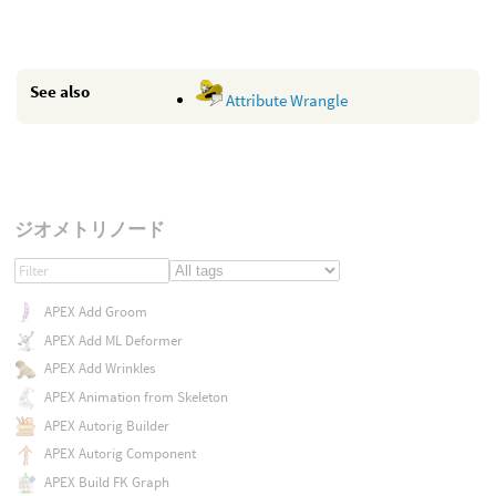
See also
Attribute Wrangle
ジオメトリノード
APEX Add Groom
APEX Add ML Deformer
APEX Add Wrinkles
APEX Animation from Skeleton
APEX Autorig Builder
APEX Autorig Component
APEX Build FK Graph