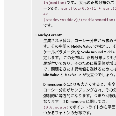
ln(median)
です。 大元の正規分布のパ
ータσは、
sqrt(log(0.5*(1 + sqrt(
4*
(stddev*stddev)/(median*median)
です。
Cauchy-Lorentz
生成される値は、コーシー分布から求め
す。その中間を
Middle Value
で指定し、
ケールパラメータγを
Scale Around Middle
定します。 この分布は、正規分布よりも
尾が付いており、そのために異常値が増
で、問題をきたす異常値を避けるために
Min Value
と
Max Value
が役立つでしょう
Dimensions
を1よりも大きくすると、多変
コーシー分布がサンプリングされ、その
強制的に等方的になります。つまり回転
なります。 2
Dimensions
に関しては、
(0,0,scale)
でポイントライトから平面
つかるフォトンの分布です。