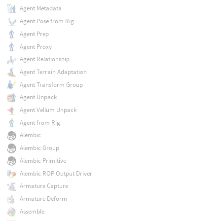
Agent Metadata
Agent Pose from Rig
Agent Prep
Agent Proxy
Agent Relationship
Agent Terrain Adaptation
Agent Transform Group
Agent Unpack
Agent Vellum Unpack
Agent from Rig
Alembic
Alembic Group
Alembic Primitive
Alembic ROP Output Driver
Armature Capture
Armature Deform
Assemble