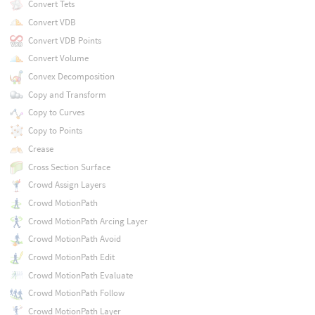
Convert Tets
Convert VDB
Convert VDB Points
Convert Volume
Convex Decomposition
Copy and Transform
Copy to Curves
Copy to Points
Crease
Cross Section Surface
Crowd Assign Layers
Crowd MotionPath
Crowd MotionPath Arcing Layer
Crowd MotionPath Avoid
Crowd MotionPath Edit
Crowd MotionPath Evaluate
Crowd MotionPath Follow
Crowd MotionPath Layer