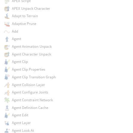
APEX Script
APEX Unpack Character
Adapt to Terrain
Adaptive Prune
Add
Agent
Agent Animation Unpack
Agent Character Unpack
Agent Clip
Agent Clip Properties
Agent Clip Transition Graph
Agent Collision Layer
Agent Configure Joints
Agent Constraint Network
Agent Definition Cache
Agent Edit
Agent Layer
Agent Look At