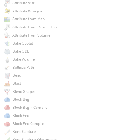
Attribute VOP
Attribute Wrangle
Attribute from Map
Attribute from Parameters
Attribute from Volume
Bake GSplat
Bake ODE
Bake Volume
Ballistic Path
Bend
Blast
Blend Shapes
Block Begin
Block Begin Compile
Block End
Block End Compile
Bone Capture
Bone Capture Biharmonic