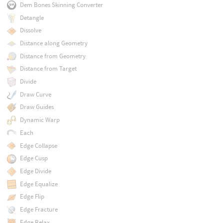
Dem Bones Skinning Converter
Detangle
Dissolve
Distance along Geometry
Distance from Geometry
Distance from Target
Divide
Draw Curve
Draw Guides
Dynamic Warp
Each
Edge Collapse
Edge Cusp
Edge Divide
Edge Equalize
Edge Flip
Edge Fracture
Edge Relax