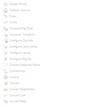
Cluster Points
Collision Source
Color
Comb
Compute Rig Pose
Compute Transform
Configure Clip Info
Configure Joint Limits
Configure Joints
Configure Rig Vis
Connect Adjacent Pieces
Connectivity
Control
Convert
Convert HeightField
Convert Line
Convert Meta