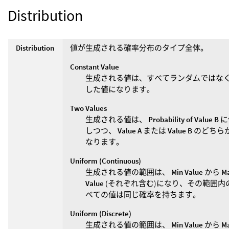
Distribution
Distribution
値が生成される確率分布のタイプ全体。
Constant Value
生成される値は、すべてランダムではな
した値になります。
Two Values
生成される値は、
Probability of Value B
に
しつつ、
Value A
または
Value B
のどちら
なります。
Uniform (Continuous)
生成される値の範囲は、
Min Value
から
M
Value
(それぞれ含む)になり、その範囲内
べての値は同じ確率を持ちます。
Uniform (Discrete)
生成される値の範囲は、
Min Value
から
M