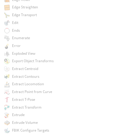
Edge Straighten
Edge Transport
Edit
Ends
Enumerate
Error
Exploded View
Export Object Transforms
Extract Centroid
Extract Contours
Extract Locomotion
Extract Point from Curve
Extract T-Pose
Extract Transform
Extrude
Extrude Volume
FBIK Configure Targets