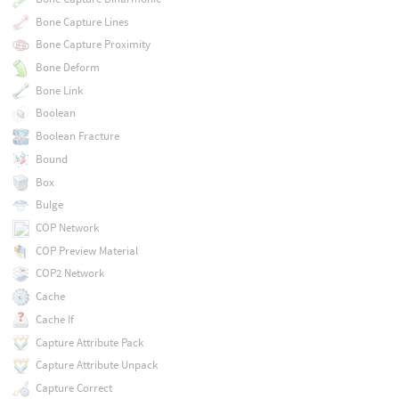
Bone Capture Lines
Bone Capture Proximity
Bone Deform
Bone Link
Boolean
Boolean Fracture
Bound
Box
Bulge
COP Network
COP Preview Material
COP2 Network
Cache
Cache If
Capture Attribute Pack
Capture Attribute Unpack
Capture Correct