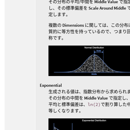
その分布の平均/中間を
Middle Value
で指
し、その標準偏差を
Scale Around Middle
定します。
複数の
Dimensions
に関しては、この分布
質的に等方性を持っているので、つまり
称です。
Exponential
生成される値は、指数分布から求められ
その分布の中間を
Middle Value
で指定し
平均と標準偏差は、
ln(2)
で割り算した
等しくなります。