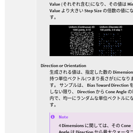
Value
(それぞれ含む)になり、その値は
Mi
Value
より大きい
Step Size
の倍数の値に
す。
Direction or Orientation
生成される値は、指定した数の
Dimension
持つ単位ベクトル(つまり長さが1)になり
す。 サンプルは、
Bias Toward Direction
しない限り、
Direction
から
Cone Angle
の
内で、均一にランダムな単位ベクトルに
す。
Note
4
Dimensions
に関しては、その
Cone
Angle
は
Direction
から最大クォータ