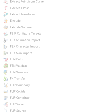
Extract Point from Curve
Extract T-Pose
Extract Transform
Extrude
Extrude Volume
FBIK Configure Targets
FBX Animation Import
FBX Character Import
FBX Skin Import
FEM Deform
FEM Validate
FEM Visualize
FK Transfer
FLIP Boundary
FLIP Collide
FLIP Container
FLIP Solver
FLIP Source