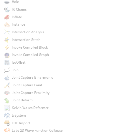
Hole
IK Chains
Inflate
Instance
Intersection Analysis
Intersection Stitch
Invoke Compiled Block
Invoke Compiled Graph
IsoOffset
Join
Joint Capture Biharmonic
Joint Capture Paint
Joint Capture Proximity
Joint Deform
Kelvin Wakes Deformer
L-System
LOP Import
Labs 2D Wave Function Collapse