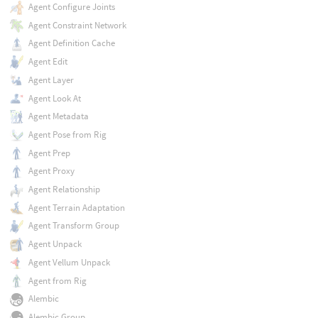
Agent Configure Joints
Agent Constraint Network
Agent Definition Cache
Agent Edit
Agent Layer
Agent Look At
Agent Metadata
Agent Pose from Rig
Agent Prep
Agent Proxy
Agent Relationship
Agent Terrain Adaptation
Agent Transform Group
Agent Unpack
Agent Vellum Unpack
Agent from Rig
Alembic
Alembic Group