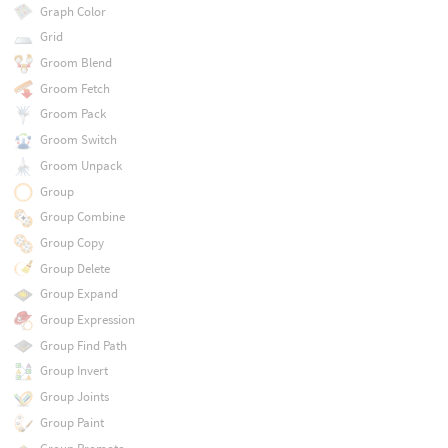
Graph Color
Grid
Groom Blend
Groom Fetch
Groom Pack
Groom Switch
Groom Unpack
Group
Group Combine
Group Copy
Group Delete
Group Expand
Group Expression
Group Find Path
Group Invert
Group Joints
Group Paint