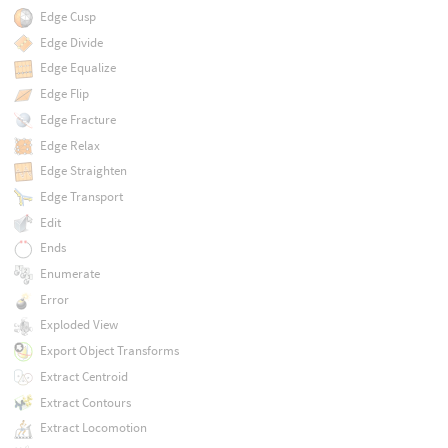
Edge Cusp
Edge Divide
Edge Equalize
Edge Flip
Edge Fracture
Edge Relax
Edge Straighten
Edge Transport
Edit
Ends
Enumerate
Error
Exploded View
Export Object Transforms
Extract Centroid
Extract Contours
Extract Locomotion