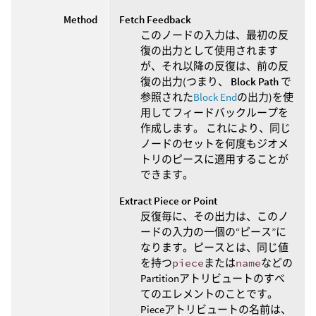
Method
Fetch Feedback
このノードの入力は、最初の反
復の出力として使用されます
が、それ以降の反復は、前の反
復の出力(つまり、
Block Path
で
参照された
Block End
の出力)を使
用してフィードバックループを
作成します。 これにより、同じ
ノードのセットを何度もジオメ
トリのピースに適用することが
できます。
Extract Piece or Point
反復毎に、その出力は、このノ
ードの入力の一個の“ピース”に
なります。ピースとは、同じ値
を持つ
piece
または
name
などの
Partitionアトリビュートのすべ
てのエレメントのことです。
Pieceアトリビュートの名前は、