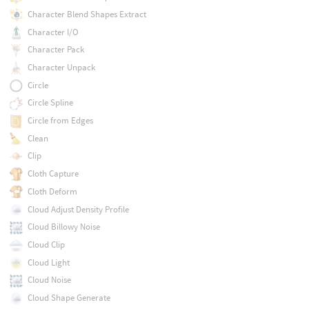
Character Blend Shapes Extract
Character I/O
Character Pack
Character Unpack
Circle
Circle Spline
Circle from Edges
Clean
Clip
Cloth Capture
Cloth Deform
Cloud Adjust Density Profile
Cloud Billowy Noise
Cloud Clip
Cloud Light
Cloud Noise
Cloud Shape Generate