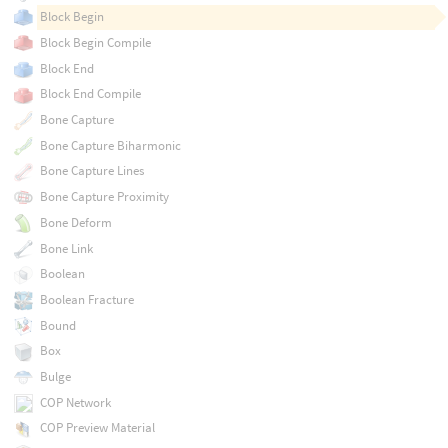
Block Begin
Block Begin Compile
Block End
Block End Compile
Bone Capture
Bone Capture Biharmonic
Bone Capture Lines
Bone Capture Proximity
Bone Deform
Bone Link
Boolean
Boolean Fracture
Bound
Box
Bulge
COP Network
COP Preview Material