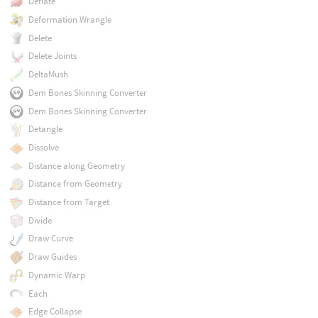
Deflate
Deformation Wrangle
Delete
Delete Joints
DeltaMush
Dem Bones Skinning Converter
Dem Bones Skinning Converter
Detangle
Dissolve
Distance along Geometry
Distance from Geometry
Distance from Target
Divide
Draw Curve
Draw Guides
Dynamic Warp
Each
Edge Collapse