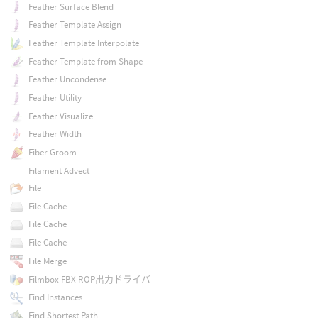
Feather Surface Blend
Feather Template Assign
Feather Template Interpolate
Feather Template from Shape
Feather Uncondense
Feather Utility
Feather Visualize
Feather Width
Fiber Groom
Filament Advect
File
File Cache
File Cache
File Cache
File Merge
Filmbox FBX ROP出力ドライバ
Find Instances
Find Shortest Path