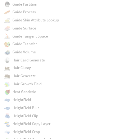
Guide Partition
Guide Process
Guide Skin Attribute Lookup
Guide Surface
Guide Tangent Space
Guide Transfer
Guide Volume
Hair Card Generate
Hair Clump
Hair Generate
Hair Growth Field
Heat Geodesic
HeightField
HeightField Blur
HeightField Clip
HeightField Copy Layer
HeightField Crop