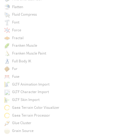
Flatten
Fluid Compress
Font
Force
Fractal
Franken Muscle
Franken Muscle Paint
Full Body IK
Fur
Fuse
GLTF Animation Import
GLTF Character Import
GLTF Skin Import
Gaea Terrain Color Visualizer
Gaea Terrain Processor
Glue Cluster
Grain Source