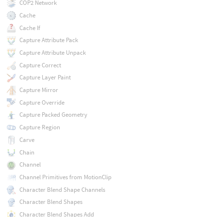
COP2 Network
Cache
Cache If
Capture Attribute Pack
Capture Attribute Unpack
Capture Correct
Capture Layer Paint
Capture Mirror
Capture Override
Capture Packed Geometry
Capture Region
Carve
Chain
Channel
Channel Primitives from MotionClip
Character Blend Shape Channels
Character Blend Shapes
Character Blend Shapes Add