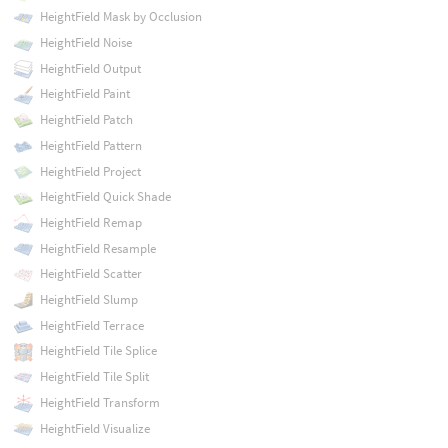
HeightField Mask by Occlusion
HeightField Noise
HeightField Output
HeightField Paint
HeightField Patch
HeightField Pattern
HeightField Project
HeightField Quick Shade
HeightField Remap
HeightField Resample
HeightField Scatter
HeightField Slump
HeightField Terrace
HeightField Tile Splice
HeightField Tile Split
HeightField Transform
HeightField Visualize