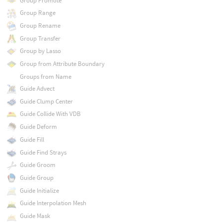
Group Promote
Group Range
Group Rename
Group Transfer
Group by Lasso
Group from Attribute Boundary
Groups from Name
Guide Advect
Guide Clump Center
Guide Collide With VDB
Guide Deform
Guide Fill
Guide Find Strays
Guide Groom
Guide Group
Guide Initialize
Guide Interpolation Mesh
Guide Mask