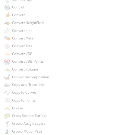
Control
Convert
Convert HeightField
Convert Line
Convert Meta
Convert Tets
Convert VDB
Convert VDB Points
Convert Volume
Convex Decomposition
Copy and Transform
Copy to Curves
Copy to Points
Crease
Cross Section Surface
Crowd Assign Layers
Crowd MotionPath