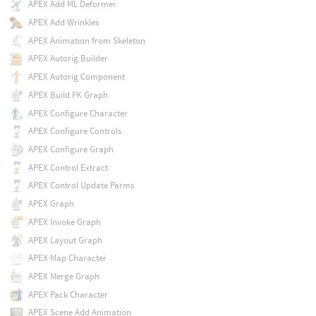
APEX Add ML Deformer
APEX Add Wrinkles
APEX Animation from Skeleton
APEX Autorig Builder
APEX Autorig Component
APEX Build FK Graph
APEX Configure Character
APEX Configure Controls
APEX Configure Graph
APEX Control Extract
APEX Control Update Parms
APEX Graph
APEX Invoke Graph
APEX Layout Graph
APEX Map Character
APEX Merge Graph
APEX Pack Character
APEX Scene Add Animation