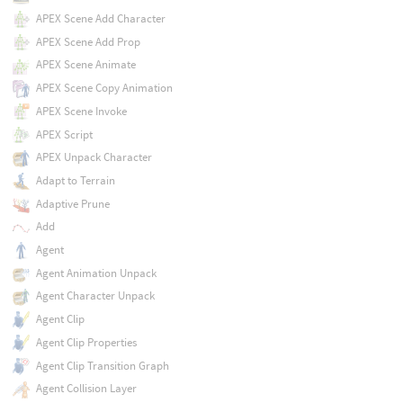
APEX Scene Add Character
APEX Scene Add Prop
APEX Scene Animate
APEX Scene Copy Animation
APEX Scene Invoke
APEX Script
APEX Unpack Character
Adapt to Terrain
Adaptive Prune
Add
Agent
Agent Animation Unpack
Agent Character Unpack
Agent Clip
Agent Clip Properties
Agent Clip Transition Graph
Agent Collision Layer