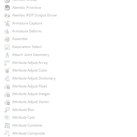
Alembic Primitive
Alembic ROP Output Driver
Armature Capture
Armature Deform
Assemble
Association Select
Attach Joint Geometry
Attribute Adjust Array
Attribute Adjust Color
Attribute Adjust Dictionary
Attribute Adjust Float
Attribute Adjust Integer
Attribute Adjust Vector
Attribute Blur
Attribute Cast
Attribute Combine
Attribute Composite