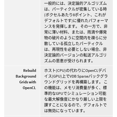
一般的には、決定論的アルゴリズム
は、パーティクルが密集している時
(ボクセルあたり8ポイント、これが
デフォルトです)に優れたパフォーマ
ンスを発揮します。 その一方で、非
常に薄い材料、または、雨滴や爆発
物の破片のように空間内を疎らに分
散している孤立したパーティクル
は、再現性を必要としない場合、非
決定論的バージョンの転送アルゴリ
ズムの恩恵が受けられます。
Rebuild
ホスト(CPU)の代わりにOpenCLデバ
Background
イス(GPU)上でVDB Sparseバックグラ
Grids with
ウンドグリッドを再構築します。 こ
OpenCL
の機能は、メモリ消費量が多く、標
準的なGPUでシミュレーション可能
な最大解像度にかなり厳しい上限を
課すことになるので、デフォルトで
は無効になっています。