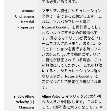
する必要があります。
Assume
マテリアル特性がシミュレーション
Unchanging
全体で一定であると想定します。 こ
Material
れは、ソルバがフレーム毎に
Properties
Material Condition
を再計算してしま
わないようにするための最適化で
す。 異なるマテリアルが異なるフレ
ームで注入される場合、または、シ
ミュレーションを実行する時にソル
バのDive Target内で動的にマテリア
ル特性が修正されている場合、これ
を無効にしてください。 これを無効
にすると、シミュレーションは遅く
なりますが、
Material Condition
を一
定に保つことで安定性が確保されま
す。
Enable Affine
Affine Velocity
マトリックス
C
の行列
Velocity (C)
式の大きさを制限します。 これによ
Clamping
って、
C
が不当に大きくなって
inf
や