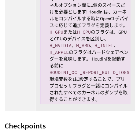
ネルオプション間に1個のスペースだ
けを必要とします! Houdiniは、カーネ
ルをコンパイルする時にOpenCLデバイ
スに応じて追加フラグを定義します。
H_GPU
または
H_CPU
のフラグは、GPU
とCPUのデバイスを区別し、
H_NVIDIA
、
H_AMD
、
H_INTEL
、
H_APPLE
のフラグはハードウェアベン
ダーを意味します。 Houdiniを起動す
る前に
HOUDINI_OCL_REPORT_BUILD_LOGS
環境変数を1に設定することで、プリ
プロセッサフラグと一緒にコンパイル
されたすべてのカーネルのダンプを取
得することができます。
Checkpoints