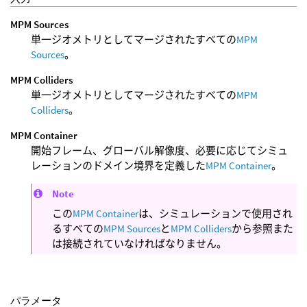
MPM Sources
単一ジオメトリとしてマージされたすべての
MPM
Sources
。
MPM Colliders
単一ジオメトリとしてマージされたすべての
MPM
Colliders
。
MPM Container
開始フレーム、グローバル解像度、必要に応じてシミュ
レーションのドメイン境界を定義した
MPM Container
。
Note
この
MPM Container
は、シミュレーションで使用され
るすべての
MPM Sources
と
MPM Colliders
から参照また
は接続されていなければなりません。
パラメータ