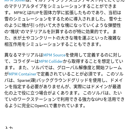
のマテリアルタイプをシミュレーションすることができま
す。 MPMとはFLIPを固体力学に拡張したものであり、当初は
雪のシミュレーションをするために導入されました。 雪や土
のように塊が引っ付いて大きな塊になっていくような弾塑性
の“塊状”のマテリアルを計算するのが特に効果的です。 ま
た、水が土やコンクリートの大きな塊を運ぶといった複雑な
相互作用をシミュレーションすることもできます。
異なるマテリアルは
MPM Source
を使用して定義するのに対し
て、コライダーは
MPM Collider
から取得することを想定してい
ます。 また、ソルバでは、グローバル解像度と開始フレーム
が
MPM Container
で定義されていることが必須です。 このソル
バは、Sparse(疎)バックグラウンドグリッドを使用し、ドメイ
ンを指定する必要がありませんが、実際にはドメインが最適
化の上で役に立つ場合がよくあります。 このソルバは、たい
ていのワークステーションで利用できる強力なGPUを活用でき
るように完全にOpenCLで書かれています。
入力