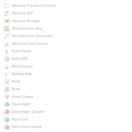
Attribute Transform Extract
Attribute VOP
Attribute Wrangle
Attribute from Map
Attribute from Parameters
Attribute from Volume
Bake GSplat
Bake ODE
Bake Volume
Ballistic Path
Bend
Blast
Blend Shapes
Block Begin
Block Begin Compile
Block End
Block End Compile