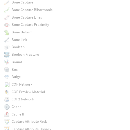
Bone Capture
Bone Capture Biharmonic
Bone Capture Lines
Bone Capture Proximity
Bone Deform
Bone Link
Boolean
Boolean Fracture
Bound
Box
Bulge
COP Network
COP Preview Material
COP2 Network
Cache
Cache If
Capture Attribute Pack
Capture Attribute Unpack