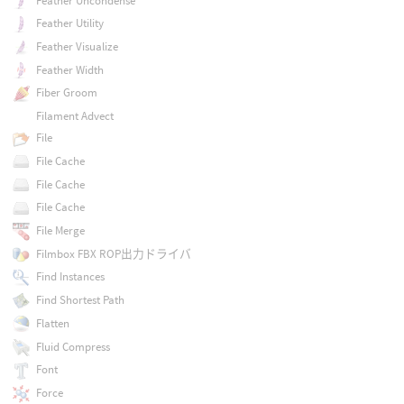
Feather Uncondense
Feather Utility
Feather Visualize
Feather Width
Fiber Groom
Filament Advect
File
File Cache
File Cache
File Cache
File Merge
Filmbox FBX ROP出力ドライバ
Find Instances
Find Shortest Path
Flatten
Fluid Compress
Font
Force