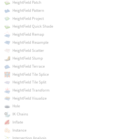
HeightField Patch
HeightField Pattern
HeightField Project
HeightField Quick Shade
HeightField Remap
HeightField Resample
HeightField Scatter
HeightField Slump
HeightField Terrace
HeightField Tile Splice
HeightField Tile Split
HeightField Transform
HeightField Visualize
Hole
IK Chains
Inflate
Instance
Intersection Analysis