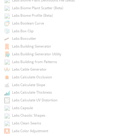
Labs Biome Plant Definitions File (Beta)
Labs Biome Plant Scatter (Beta)
Labs Biome Profile (Beta)
Labs Boolean Curve
Labs Box Clip
Labs Boxcutter
Labs Building Generator
Labs Building Generator Utility
Labs Building from Patterns
Labs Cable Generator
Labs Calculate Occlusion
Labs Calculate Slope
Labs Calculate Thickness
Labs Calculate UV Distortion
Labs Capsule
Labs Chaotic Shapes
Labs Clean Seams
Labs Color Adjustment