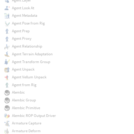
Agent Layer
Agent Look At
Agent Metadata
Agent Pose from Rig
Agent Prep
Agent Proxy
Agent Relationship
Agent Terrain Adaptation
Agent Transform Group
Agent Unpack
Agent Vellum Unpack
Agent from Rig
Alembic
Alembic Group
Alembic Primitive
Alembic ROP Output Driver
Armature Capture
Armature Deform