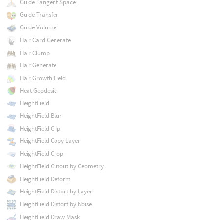
Guide Tangent Space
Guide Transfer
Guide Volume
Hair Card Generate
Hair Clump
Hair Generate
Hair Growth Field
Heat Geodesic
HeightField
HeightField Blur
HeightField Clip
HeightField Copy Layer
HeightField Crop
HeightField Cutout by Geometry
HeightField Deform
HeightField Distort by Layer
HeightField Distort by Noise
HeightField Draw Mask