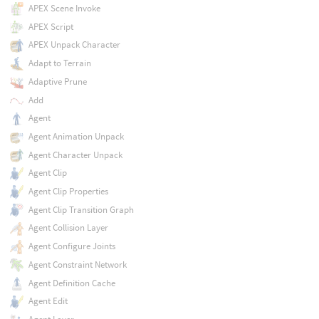
APEX Scene Invoke
APEX Script
APEX Unpack Character
Adapt to Terrain
Adaptive Prune
Add
Agent
Agent Animation Unpack
Agent Character Unpack
Agent Clip
Agent Clip Properties
Agent Clip Transition Graph
Agent Collision Layer
Agent Configure Joints
Agent Constraint Network
Agent Definition Cache
Agent Edit