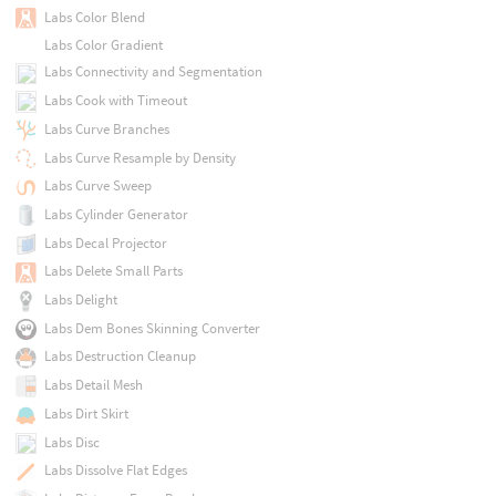
Labs Color Blend
Labs Color Gradient
Labs Connectivity and Segmentation
Labs Cook with Timeout
Labs Curve Branches
Labs Curve Resample by Density
Labs Curve Sweep
Labs Cylinder Generator
Labs Decal Projector
Labs Delete Small Parts
Labs Delight
Labs Dem Bones Skinning Converter
Labs Destruction Cleanup
Labs Detail Mesh
Labs Dirt Skirt
Labs Disc
Labs Dissolve Flat Edges