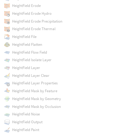
HeightField Erode
HeightField Erode Hydro
HeightField Erode Precipitation
HeightField Erode Thermal
HeightField File
HeightField Flatten
HeightField Flow Field
HeightField Isolate Layer
HeightField Layer
HeightField Layer Clear
HeightField Layer Properties
HeightField Mask by Feature
HeightField Mask by Geometry
HeightField Mask by Occlusion
HeightField Noise
HeightField Output
HeightField Paint