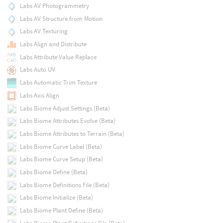
Labs AV Photogrammetry
Labs AV Structure from Motion
Labs AV Texturing
Labs Align and Distribute
Labs Attribute Value Replace
Labs Auto UV
Labs Automatic Trim Texture
Labs Axis Align
Labs Biome Adjust Settings (Beta)
Labs Biome Attributes Evolve (Beta)
Labs Biome Attributes to Terrain (Beta)
Labs Biome Curve Label (Beta)
Labs Biome Curve Setup (Beta)
Labs Biome Define (Beta)
Labs Biome Definitions File (Beta)
Labs Biome Initialize (Beta)
Labs Biome Plant Define (Beta)