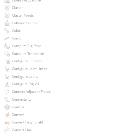
Cloud Wispy Noise
Cluster
Cluster Points
Collision Source
Color
Comb
Compute Rig Pose
Compute Transform
Configure Clip Info
Configure Joint Limits
Configure Joints
Configure Rig Vis
Connect Adjacent Pieces
Connectivity
Control
Convert
Convert HeightField
Convert Line