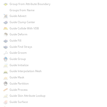
Group from Attribute Boundary
Groups from Name
Guide Advect
Guide Clump Center
Guide Collide With VDB
Guide Deform
Guide Fill
Guide Find Strays
Guide Groom
Guide Group
Guide Initialize
Guide Interpolation Mesh
Guide Mask
Guide Partition
Guide Process
Guide Skin Attribute Lookup
Guide Surface