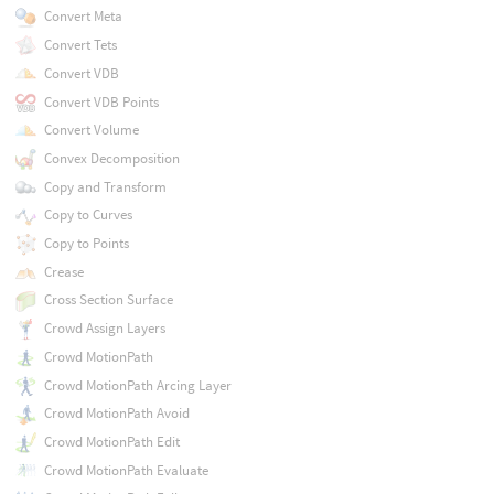
Convert Meta
Convert Tets
Convert VDB
Convert VDB Points
Convert Volume
Convex Decomposition
Copy and Transform
Copy to Curves
Copy to Points
Crease
Cross Section Surface
Crowd Assign Layers
Crowd MotionPath
Crowd MotionPath Arcing Layer
Crowd MotionPath Avoid
Crowd MotionPath Edit
Crowd MotionPath Evaluate