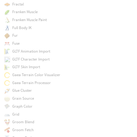
Fractal
Franken Muscle
Franken Muscle Paint
Full Body IK
Fur
Fuse
GLTF Animation Import
GLTF Character Import
GLTF Skin Import
Gaea Terrain Color Visualizer
Gaea Terrain Processor
Glue Cluster
Grain Source
Graph Color
Grid
Groom Blend
Groom Fetch