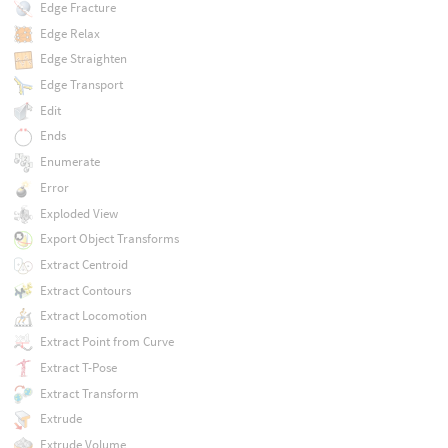
Edge Fracture
Edge Relax
Edge Straighten
Edge Transport
Edit
Ends
Enumerate
Error
Exploded View
Export Object Transforms
Extract Centroid
Extract Contours
Extract Locomotion
Extract Point from Curve
Extract T-Pose
Extract Transform
Extrude
Extrude Volume