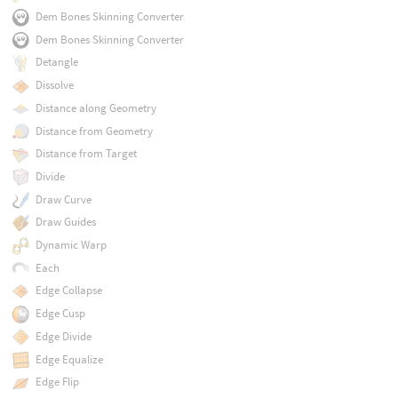
Dem Bones Skinning Converter
Dem Bones Skinning Converter
Detangle
Dissolve
Distance along Geometry
Distance from Geometry
Distance from Target
Divide
Draw Curve
Draw Guides
Dynamic Warp
Each
Edge Collapse
Edge Cusp
Edge Divide
Edge Equalize
Edge Flip