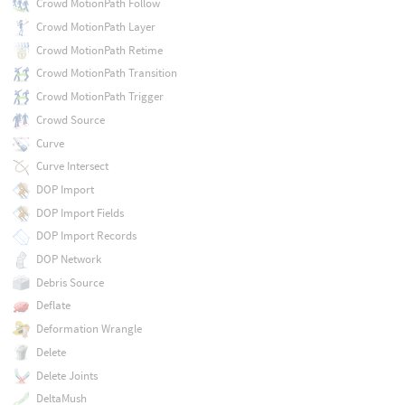
Crowd MotionPath Follow
Crowd MotionPath Layer
Crowd MotionPath Retime
Crowd MotionPath Transition
Crowd MotionPath Trigger
Crowd Source
Curve
Curve Intersect
DOP Import
DOP Import Fields
DOP Import Records
DOP Network
Debris Source
Deflate
Deformation Wrangle
Delete
Delete Joints
DeltaMush