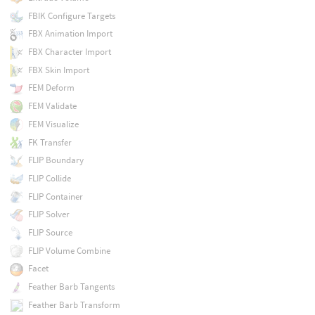
FBIK Configure Targets
FBX Animation Import
FBX Character Import
FBX Skin Import
FEM Deform
FEM Validate
FEM Visualize
FK Transfer
FLIP Boundary
FLIP Collide
FLIP Container
FLIP Solver
FLIP Source
FLIP Volume Combine
Facet
Feather Barb Tangents
Feather Barb Transform