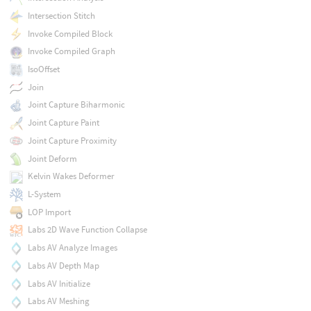
Intersection Stitch
Invoke Compiled Block
Invoke Compiled Graph
IsoOffset
Join
Joint Capture Biharmonic
Joint Capture Paint
Joint Capture Proximity
Joint Deform
Kelvin Wakes Deformer
L-System
LOP Import
Labs 2D Wave Function Collapse
Labs AV Analyze Images
Labs AV Depth Map
Labs AV Initialize
Labs AV Meshing