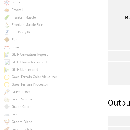
Force
Fractal
Mu
Franken Muscle
Franken Muscle Paint
Full Body IK
Fur
Fuse
GLTF Animation Import
GLTF Character Import
GLTF Skin Import
Gaea Terrain Color Visualizer
Gaea Terrain Processor
Glue Cluster
Grain Source
Outpu
Graph Color
Grid
Groom Blend
Groom Fetch