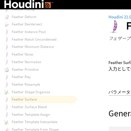
Feather Barb Transform
Feather Clump
Houdini 21.
Feather Deform
Feather Deintersect
Feather Instance Pool
フェザープ
Feather Match Uncondensed
Feather Minimum Distance
Feather Noise
Feather Normalize
Feath
入力として
Feather Primitive
Feather Ray
Feather Resample
パラメータ
Feather Shape Organize
Feather Surface
Feather Surface Blend
Gener
Feather Template Assign
Feather Template Interpolate
Feather Template from Shape