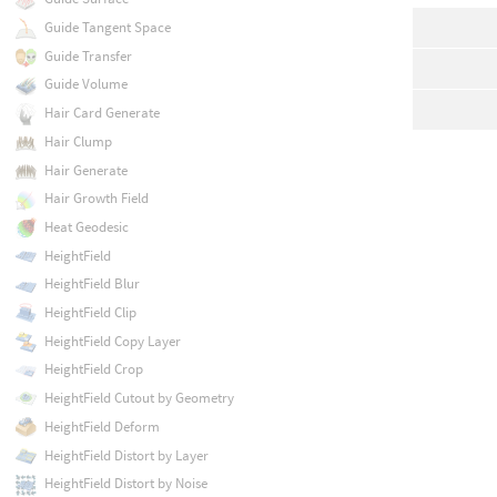
Guide Tangent Space
Guide Transfer
Guide Volume
Hair Card Generate
Hair Clump
Hair Generate
Hair Growth Field
Heat Geodesic
HeightField
HeightField Blur
HeightField Clip
HeightField Copy Layer
HeightField Crop
HeightField Cutout by Geometry
HeightField Deform
HeightField Distort by Layer
HeightField Distort by Noise