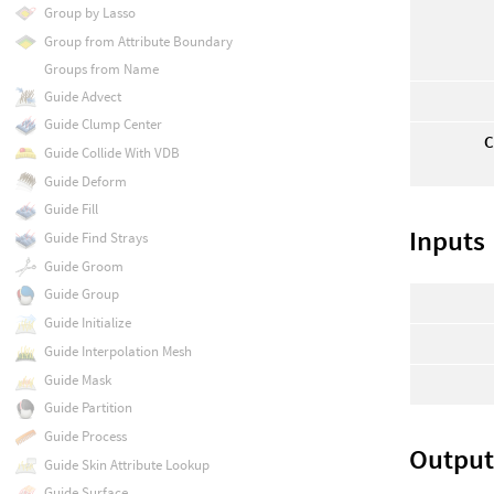
Group by Lasso
Group from Attribute Boundary
Groups from Name
Guide Advect
Guide Clump Center
C
Guide Collide With VDB
Guide Deform
Guide Fill
Inputs
Guide Find Strays
Guide Groom
Guide Group
Guide Initialize
Guide Interpolation Mesh
Guide Mask
Guide Partition
Guide Process
Output
Guide Skin Attribute Lookup
Guide Surface