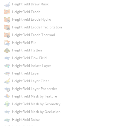
HeightField Draw Mask
HeightField Erode
HeightField Erode Hydro
HeightField Erode Precipitation
HeightField Erode Thermal
HeightField File
HeightField Flatten
HeightField Flow Field
HeightField Isolate Layer
HeightField Layer
HeightField Layer Clear
HeightField Layer Properties
HeightField Mask by Feature
HeightField Mask by Geometry
HeightField Mask by Occlusion
HeightField Noise
HeightField Output