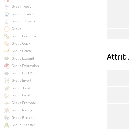
Groom Pack
Groom Switch
Groom Unpack
Group
Group Combine
Group Copy
Group Delete
Attri
Group Expand
Group Expression
Group Find Path
Group Invert
Group Joints
Group Paint
Group Promote
Group Range
Group Rename
Group Transfer