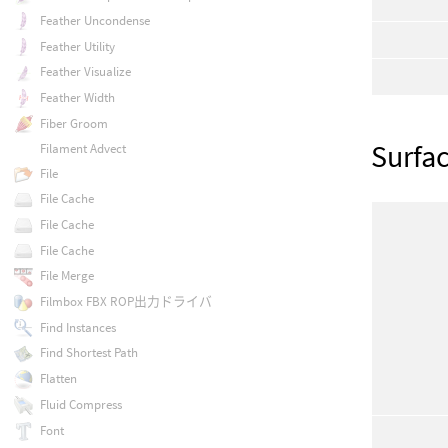
Feather Uncondense
Feather Utility
Feather Visualize
Feather Width
Fiber Groom
Surfa
Filament Advect
File
File Cache
File Cache
File Cache
File Merge
Filmbox FBX ROP出力ドライバ
Find Instances
Find Shortest Path
Flatten
Fluid Compress
Font