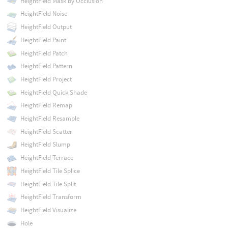
HeightField Mask by Occlusion
HeightField Noise
HeightField Output
HeightField Paint
HeightField Patch
HeightField Pattern
HeightField Project
HeightField Quick Shade
HeightField Remap
HeightField Resample
HeightField Scatter
HeightField Slump
HeightField Terrace
HeightField Tile Splice
HeightField Tile Split
HeightField Transform
HeightField Visualize
Hole