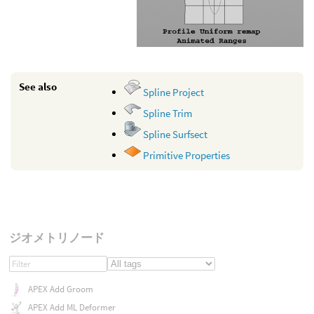
See also
Spline Project
Spline Trim
Spline Surfsect
Primitive Properties
ジオメトリノード
APEX Add Groom
APEX Add ML Deformer