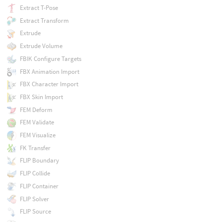
Extract T-Pose
Extract Transform
Extrude
Extrude Volume
FBIK Configure Targets
FBX Animation Import
FBX Character Import
FBX Skin Import
FEM Deform
FEM Validate
FEM Visualize
FK Transfer
FLIP Boundary
FLIP Collide
FLIP Container
FLIP Solver
FLIP Source