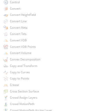
Control
Convert
Convert HeightField
Convert Line
Convert Meta
Convert Tets
Convert VDB
Convert VDB Points
Convert Volume
Convex Decomposition
Copy and Transform
Copy to Curves
Copy to Points
Crease
Cross Section Surface
Crowd Assign Layers
Crowd MotionPath
Crowd MotionPath Arcing Layer