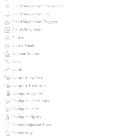
Cloud Shape from Intersection
Cloud Shape from Line
Cloud Shape from Polygon
Cloud Wispy Noise
Cluster
Cluster Points
Collision Source
Color
Comb
Compute Rig Pose
Compute Transform
Configure Clip Info
Configure Joint Limits
Configure Joints
Configure Rig Vis
Connect Adjacent Pieces
Connectivity