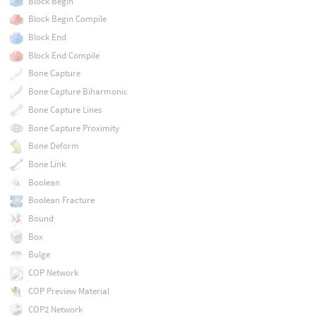
Block Begin
Block Begin Compile
Block End
Block End Compile
Bone Capture
Bone Capture Biharmonic
Bone Capture Lines
Bone Capture Proximity
Bone Deform
Bone Link
Boolean
Boolean Fracture
Bound
Box
Bulge
COP Network
COP Preview Material
COP2 Network