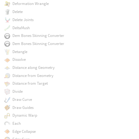
Deformation Wrangle
Delete
Delete Joints
DeltaMush
Dem Bones Skinning Converter
Dem Bones Skinning Converter
Detangle
Dissolve
Distance along Geometry
Distance from Geometry
Distance from Target
Divide
Draw Curve
Draw Guides
Dynamic Warp
Each
Edge Collapse