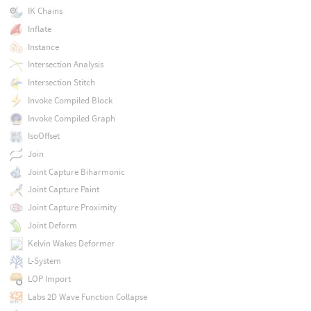
IK Chains
Inflate
Instance
Intersection Analysis
Intersection Stitch
Invoke Compiled Block
Invoke Compiled Graph
IsoOffset
Join
Joint Capture Biharmonic
Joint Capture Paint
Joint Capture Proximity
Joint Deform
Kelvin Wakes Deformer
L-System
LOP Import
Labs 2D Wave Function Collapse