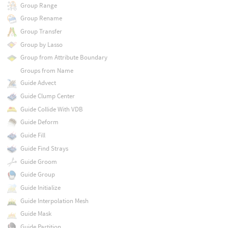
Group Range
Group Rename
Group Transfer
Group by Lasso
Group from Attribute Boundary
Groups from Name
Guide Advect
Guide Clump Center
Guide Collide With VDB
Guide Deform
Guide Fill
Guide Find Strays
Guide Groom
Guide Group
Guide Initialize
Guide Interpolation Mesh
Guide Mask
Guide Partition