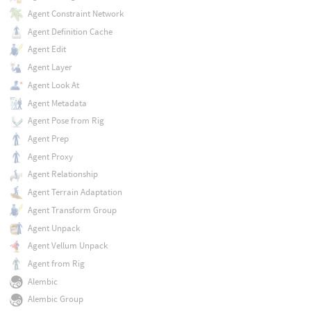
Agent Constraint Network
Agent Definition Cache
Agent Edit
Agent Layer
Agent Look At
Agent Metadata
Agent Pose from Rig
Agent Prep
Agent Proxy
Agent Relationship
Agent Terrain Adaptation
Agent Transform Group
Agent Unpack
Agent Vellum Unpack
Agent from Rig
Alembic
Alembic Group