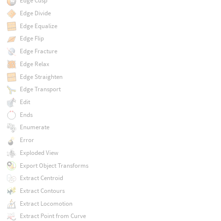
Edge Cusp
Edge Divide
Edge Equalize
Edge Flip
Edge Fracture
Edge Relax
Edge Straighten
Edge Transport
Edit
Ends
Enumerate
Error
Exploded View
Export Object Transforms
Extract Centroid
Extract Contours
Extract Locomotion
Extract Point from Curve