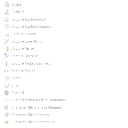
Cache
Cache If
Capture Attribute Pack
Capture Attribute Unpack
Capture Correct
Capture Layer Paint
Capture Mirror
Capture Override
Capture Packed Geometry
Capture Region
Carve
Chain
Channel
Channel Primitives from MotionClip
Character Blend Shape Channels
Character Blend Shapes
Character Blend Shapes Add