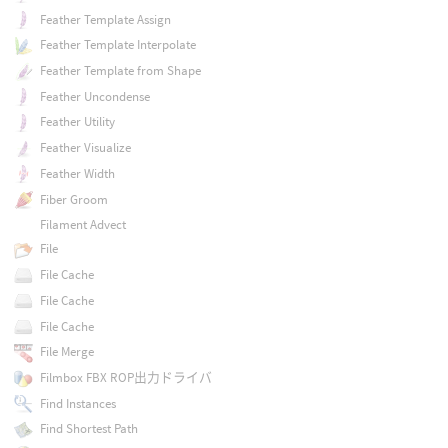
Feather Template Assign
Feather Template Interpolate
Feather Template from Shape
Feather Uncondense
Feather Utility
Feather Visualize
Feather Width
Fiber Groom
Filament Advect
File
File Cache
File Cache
File Cache
File Merge
Filmbox FBX ROP出力ドライバ
Find Instances
Find Shortest Path