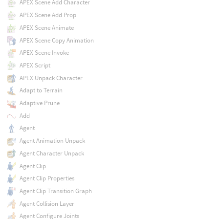
APEX Scene Add Character
APEX Scene Add Prop
APEX Scene Animate
APEX Scene Copy Animation
APEX Scene Invoke
APEX Script
APEX Unpack Character
Adapt to Terrain
Adaptive Prune
Add
Agent
Agent Animation Unpack
Agent Character Unpack
Agent Clip
Agent Clip Properties
Agent Clip Transition Graph
Agent Collision Layer
Agent Configure Joints