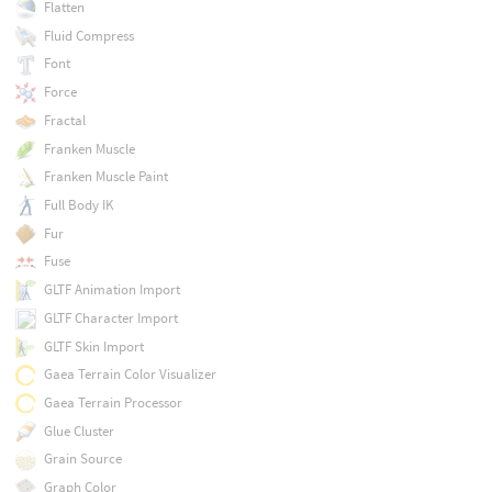
Flatten
Fluid Compress
Font
Force
Fractal
Franken Muscle
Franken Muscle Paint
Full Body IK
Fur
Fuse
GLTF Animation Import
GLTF Character Import
GLTF Skin Import
Gaea Terrain Color Visualizer
Gaea Terrain Processor
Glue Cluster
Grain Source
Graph Color