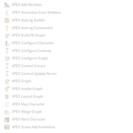
APEX Add Wrinkles
APEX Animation from Skeleton
APEX Autorig Builder
APEX Autorig Component
APEX Build FK Graph
APEX Configure Character
APEX Configure Controls
APEX Configure Graph
APEX Control Extract
APEX Control Update Parms
APEX Graph
APEX Invoke Graph
APEX Layout Graph
APEX Map Character
APEX Merge Graph
APEX Pack Character
APEX Scene Add Animation