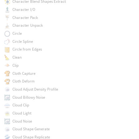
Character Blend Shapes Extract
Character I/O
Character Pack
Character Unpack
Circle
Circle Spline
Circle from Edges
Clean
Clip
Cloth Capture
Cloth Deform
Cloud Adjust Density Profile
Cloud Billowy Noise
Cloud Clip
Cloud Light
Cloud Noise
Cloud Shape Generate
Cloud Shape Replicate