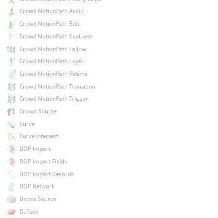
Crowd MotionPath Avoid
Crowd MotionPath Edit
Crowd MotionPath Evaluate
Crowd MotionPath Follow
Crowd MotionPath Layer
Crowd MotionPath Retime
Crowd MotionPath Transition
Crowd MotionPath Trigger
Crowd Source
Curve
Curve Intersect
DOP Import
DOP Import Fields
DOP Import Records
DOP Network
Debris Source
Deflate