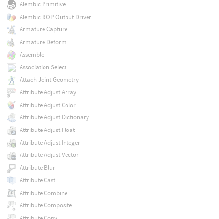
Alembic Primitive
Alembic ROP Output Driver
Armature Capture
Armature Deform
Assemble
Association Select
Attach Joint Geometry
Attribute Adjust Array
Attribute Adjust Color
Attribute Adjust Dictionary
Attribute Adjust Float
Attribute Adjust Integer
Attribute Adjust Vector
Attribute Blur
Attribute Cast
Attribute Combine
Attribute Composite
Attribute Copy