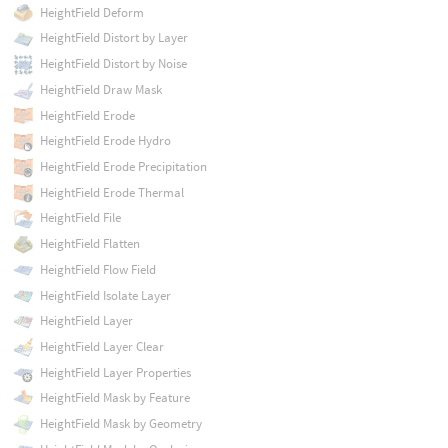
HeightField Deform
HeightField Distort by Layer
HeightField Distort by Noise
HeightField Draw Mask
HeightField Erode
HeightField Erode Hydro
HeightField Erode Precipitation
HeightField Erode Thermal
HeightField File
HeightField Flatten
HeightField Flow Field
HeightField Isolate Layer
HeightField Layer
HeightField Layer Clear
HeightField Layer Properties
HeightField Mask by Feature
HeightField Mask by Geometry