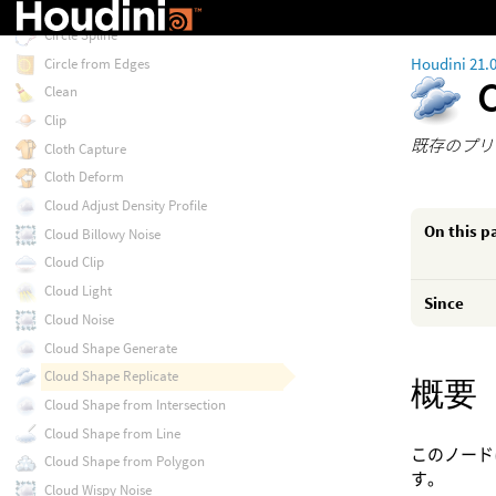
Circle
Circle Spline
Houdini 21.
Circle from Edges
Clean
Clip
既存のプリ
Cloth Capture
Cloth Deform
Cloud Adjust Density Profile
On this p
Cloud Billowy Noise
Cloud Clip
Cloud Light
Since
Cloud Noise
Cloud Shape Generate
Cloud Shape Replicate
概要
Cloud Shape from Intersection
Cloud Shape from Line
このノード
Cloud Shape from Polygon
す。
Cloud Wispy Noise