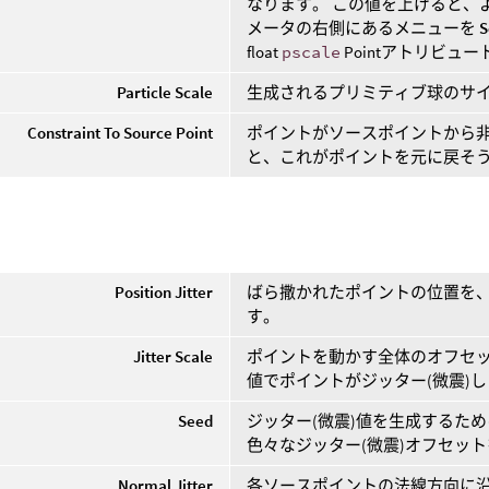
なります。 この値を上げると、
メータの右側にあるメニューを
S
float
pscale
Pointアトリビュート
Particle Scale
生成されるプリミティブ球のサ
Constraint To Source Point
ポイントがソースポイントから
と、これがポイントを元に戻そ
Position Jitter
ばら撒かれたポイントの位置を
す。
Jitter Scale
ポイントを動かす全体のオフセッ
値でポイントがジッター(微震)
Seed
ジッター(微震)値を生成するた
色々なジッター(微震)オフセッ
Normal Jitter
各ソースポイントの法線方向に