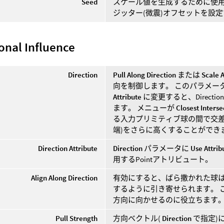
Seed
スケール値を生成するために使用
ジッター(微震)オフセットを設
onal Influence
Direction
Pull Along Direction
または
Scale 
向を制御します。 このパラメー
Attribute
に変更すると、Direct
ます。 メニューが
Closest Interse
る入力プリミティブ球の間で交差
端)をさらに高くすることができ
Direction Attribute
Direction
パラメータに
Use Attrib
用するPointアトリビュート。
Align Along Direction
有効にすると、ばら撒かれた球は
するように引き寄せられます。 
方向に向かせるのに役立ちます
Pull Strength
方向ベクトル(
Direction
で指定)