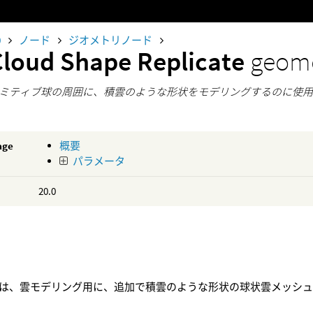
0
ノード
ジオメトリノード
Cloud Shape Replicate
geome
ミティブ球の周囲に、積雲のような形状をモデリングするのに使
age
概要
パラメータ
20.0
は、雲モデリング用に、追加で積雲のような形状の球状雲メッシ