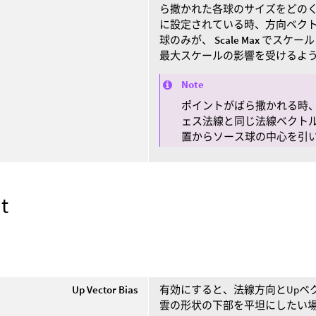
ら撒かれた各球のサイズをどのく
に設定されている時、方向ベク
球のみが、
Scale Max
でスケール
最大スケールの影響を受けるよ
Note
ポイントがばら撒かれる時
ェス法線と同じ法線ベクトル
置からソース球の中心を引
t
t
Up Vector Bias
有効にすると、法線方向とUpベ
雲の形状の下部を平坦にしたい