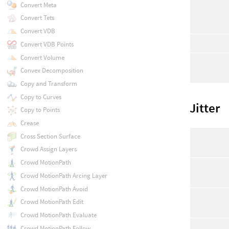
Convert Meta
Convert Tets
Convert VDB
Convert VDB Points
Convert Volume
Convex Decomposition
Copy and Transform
Copy to Curves
Jitter
Copy to Points
Crease
Cross Section Surface
Crowd Assign Layers
Crowd MotionPath
Crowd MotionPath Arcing Layer
Crowd MotionPath Avoid
Crowd MotionPath Edit
Crowd MotionPath Evaluate
Crowd MotionPath Follow