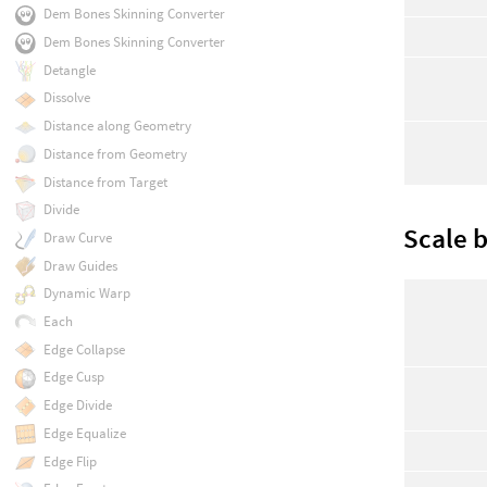
Dem Bones Skinning Converter
Dem Bones Skinning Converter
Detangle
Dissolve
Distance along Geometry
Distance from Geometry
Distance from Target
Divide
Scale 
Draw Curve
Draw Guides
Dynamic Warp
Each
Edge Collapse
Edge Cusp
Edge Divide
Edge Equalize
Edge Flip