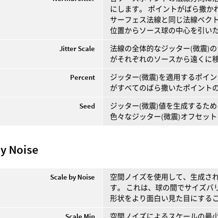
にします。 ポイントがばら撒か
サーフェス法線と同じ法線ベクト
位置からソース球の中心を引い
Jitter Scale
法線の全体的なジッター(微震)
がそれぞれのソースから遠くに
Percent
ジッター(微震)を適用するポイ
がすべてのばら撒いたポイントの
Seed
ジッター(微震)値を生成するた
色々なジッター(微震)オフセッ
by Noise
Scale by Noise
空間ノイズを使用して、生成さ
す。 これは、球の間でサイズバ
形状をより面白い見た目にする
Scale Min
空間ノイズによるスケールの最