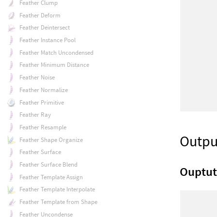
Feather Clump
Feather Deform
Feather Deintersect
Feather Instance Pool
Feather Match Uncondensed
Feather Minimum Distance
Feather Noise
Feather Normalize
Feather Primitive
Feather Ray
Feather Resample
Outpu
Feather Shape Organize
Feather Surface
Feather Surface Blend
Ouptu
Feather Template Assign
Feather Template Interpolate
Feather Template from Shape
Feather Uncondense