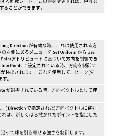
する乱数シード。 この値を変更すれば、色々な
定することができます。
Along Direction
が有効な時、これは使用される方
タの右側にあるメニューを
Set Uniform
から
Use
ion Pointアトリビュートに基づいて方向を制御でき
ction Points
に設定されている時、方向を制御す
が検出されます。 これを使用して、ピーク(先
ます。
ute
が選択されている時、方向ベクトルとして使
、(
Direction
で指定された)方向ベクトルに整列
これは、新しくばら撒かれたポイントを指定した
。
に沿って球を引き寄せる強さを制御します。