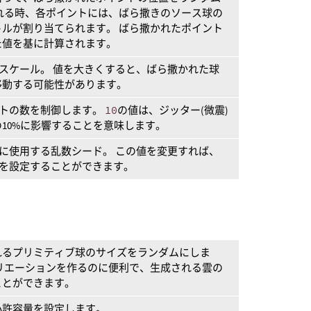
れる時、各ポイントには、ばら撒きのソース球の
ルが割り当てられます。 ばら撒かれたポイント
た値を基に計算されます。
のスケール。 値を大きくすると、ばら撒かれた球
移動する可能性があります。
ントの数を制御します。
10
の値は、ジッター(微震)
10%に影響することを意味します。
めに使用する乱数シード。 この値を変更すれば、
トを設定することができます。
れるプリミティブ球のサイズをランダムにしま
リエーションを作るのに便利で、生成される雲の
ことができます。
小許容量を設定します。