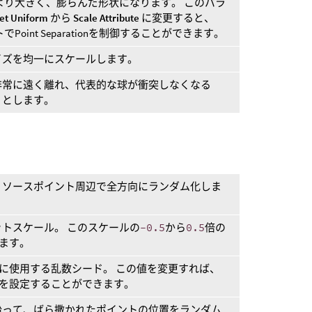
より大きく、膨らんだ形状になります。 このパラ
et Uniform
から
Scale Attribute
に変更すると、
でPoint Separationを制御することができます。
イズを均一にスケールします。
非常に遠く離れ、代表的な球が衝突しなくなる
うとします。
、ソースポイント周辺で全方向にランダム化しま
トスケール。 このスケールの
-0.5
から
0.5
倍の
します。
めに使用する乱数シード。 この値を変更すれば、
トを設定することができます。
沿って、ばら撒かれたポイントの位置をランダム