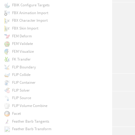
FBIK Configure Targets
FBX Animation Import
FBX Character Import
FBX Skin Import
FEM Deform
FEM Validate
FEM Visualize
FK Transfer
FLIP Boundary
FLIP Collide
FLIP Container
FLIP Solver
FLIP Source
FLIP Volume Combine
Facet
Feather Barb Tangents
Feather Barb Transform