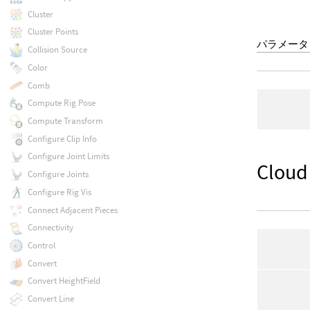
Cluster
Cluster Points
パラメータ
Collision Source
Color
Comb
Compute Rig Pose
Compute Transform
Configure Clip Info
Configure Joint Limits
Cloud
Configure Joints
Configure Rig Vis
Connect Adjacent Pieces
Connectivity
Control
Convert
Convert HeightField
Convert Line