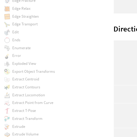
Edge Fracture
Edge Relax
Edge Straighten
Edge Transport
Directi
Edit
Ends
Enumerate
Error
Exploded View
Export Object Transforms
Extract Centroid
Extract Contours
Extract Locomotion
Extract Point from Curve
Extract T-Pose
Extract Transform
Extrude
Extrude Volume