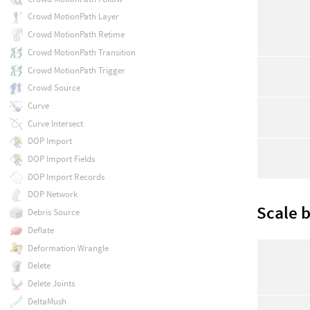
Crowd MotionPath Layer
Crowd MotionPath Retime
Crowd MotionPath Transition
Crowd MotionPath Trigger
Crowd Source
Curve
Curve Intersect
DOP Import
DOP Import Fields
DOP Import Records
DOP Network
Scale 
Debris Source
Deflate
Deformation Wrangle
Delete
Delete Joints
DeltaMush