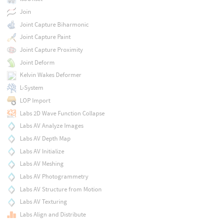
Join
Joint Capture Biharmonic
Joint Capture Paint
Joint Capture Proximity
Joint Deform
Kelvin Wakes Deformer
L-System
LOP Import
Labs 2D Wave Function Collapse
Labs AV Analyze Images
Labs AV Depth Map
Labs AV Initialize
Labs AV Meshing
Labs AV Photogrammetry
Labs AV Structure from Motion
Labs AV Texturing
Labs Align and Distribute