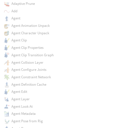
Adaptive Prune
Add
Agent
Agent Animation Unpack
Agent Character Unpack
Agent Clip
Agent Clip Properties
Agent Clip Transition Graph
Agent Collision Layer
Agent Configure Joints
Agent Constraint Network
Agent Definition Cache
Agent Edit
Agent Layer
Agent Look At
Agent Metadata
Agent Pose from Rig