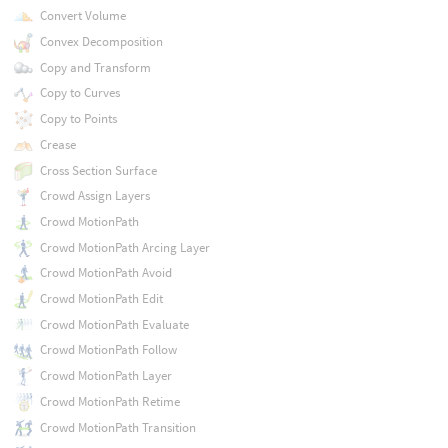
Convert Volume
Convex Decomposition
Copy and Transform
Copy to Curves
Copy to Points
Crease
Cross Section Surface
Crowd Assign Layers
Crowd MotionPath
Crowd MotionPath Arcing Layer
Crowd MotionPath Avoid
Crowd MotionPath Edit
Crowd MotionPath Evaluate
Crowd MotionPath Follow
Crowd MotionPath Layer
Crowd MotionPath Retime
Crowd MotionPath Transition