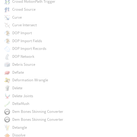
Crowd MotionPath Trigger
Crowd Source
Curve
Curve Intersect
DOP Import
DOP Import Fields
DOP Import Records
DOP Network
Debris Source
Deflate
Deformation Wrangle
Delete
Delete Joints
DeltaMush
Dem Bones Skinning Converter
Dem Bones Skinning Converter
Detangle
Dissolve