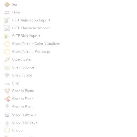
Fur
Fuse
GLTF Animation Import
GLTF Character Import
GLTF Skin Import
Gaea Terrain Color Visualizer
Gaea Terrain Processor
Glue Cluster
Grain Source
Graph Color
Grid
Groom Blend
Groom Fetch
Groom Pack
Groom Switch
Groom Unpack
Group