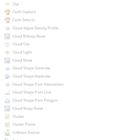
Clip
Cloth Capture
Cloth Deform
Cloud Adjust Density Profile
Cloud Billowy Noise
Cloud Clip
Cloud Light
Cloud Noise
Cloud Shape Generate
Cloud Shape Replicate
Cloud Shape from Intersection
Cloud Shape from Line
Cloud Shape from Polygon
Cloud Wispy Noise
Cluster
Cluster Points
Collision Source