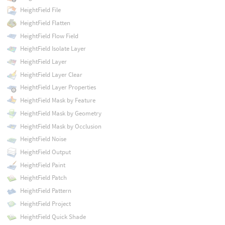
HeightField File
HeightField Flatten
HeightField Flow Field
HeightField Isolate Layer
HeightField Layer
HeightField Layer Clear
HeightField Layer Properties
HeightField Mask by Feature
HeightField Mask by Geometry
HeightField Mask by Occlusion
HeightField Noise
HeightField Output
HeightField Paint
HeightField Patch
HeightField Pattern
HeightField Project
HeightField Quick Shade