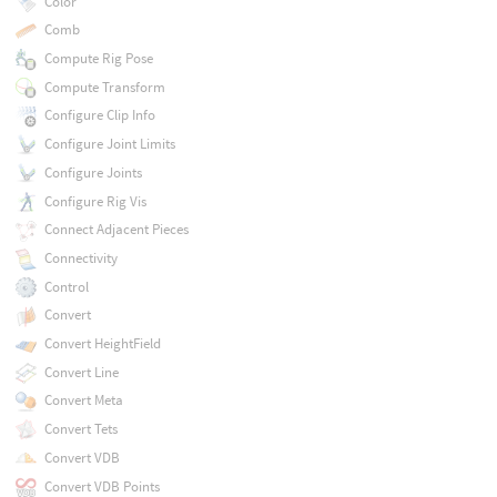
Color
Comb
Compute Rig Pose
Compute Transform
Configure Clip Info
Configure Joint Limits
Configure Joints
Configure Rig Vis
Connect Adjacent Pieces
Connectivity
Control
Convert
Convert HeightField
Convert Line
Convert Meta
Convert Tets
Convert VDB
Convert VDB Points