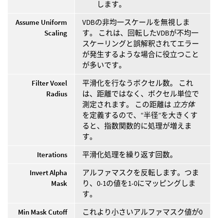
します。
Assume Uniform
VDBの非均一スケールを無視しま
Scaling
す。 これは、回転したVDBが不均一
スケーリングと誤解釈されてエラー
が発生するような場合に役立つこと
が多いです。
Filter Voxel
平滑化を行なうボクセル数。 これ
Radius
は、距離ではなく、ボクセル単位で
測定されます。 この距離は
立方体
を定義するので、“半径”を大きくす
ると、指数関数的に処理が増えま
す。
Iterations
平滑化処理を繰り返す回数。
Invert Alpha
アルファマスクを反転します。つま
Mask
り、0-1の値を1-0にマッピングしま
す。
Min Mask Cutoff
これより小さいアルファマスク値が0