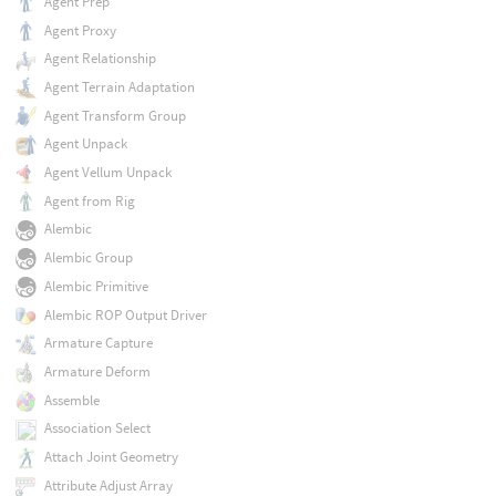
Agent Prep
Agent Proxy
Agent Relationship
Agent Terrain Adaptation
Agent Transform Group
Agent Unpack
Agent Vellum Unpack
Agent from Rig
Alembic
Alembic Group
Alembic Primitive
Alembic ROP Output Driver
Armature Capture
Armature Deform
Assemble
Association Select
Attach Joint Geometry
Attribute Adjust Array