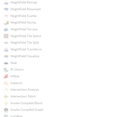
HeightField Remap
HeightField Resample
HeightField Scatter
HeightField Slump
HeightField Terrace
HeightField Tile Splice
HeightField Tile Split
HeightField Transform
HeightField Visualize
Hole
IK Chains
Inflate
Instance
Intersection Analysis
Intersection Stitch
Invoke Compiled Block
Invoke Compiled Graph
IsoOffset