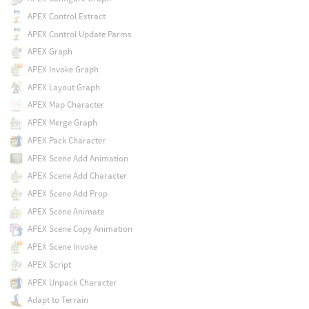
APEX Control Extract
APEX Control Update Parms
APEX Graph
APEX Invoke Graph
APEX Layout Graph
APEX Map Character
APEX Merge Graph
APEX Pack Character
APEX Scene Add Animation
APEX Scene Add Character
APEX Scene Add Prop
APEX Scene Animate
APEX Scene Copy Animation
APEX Scene Invoke
APEX Script
APEX Unpack Character
Adapt to Terrain