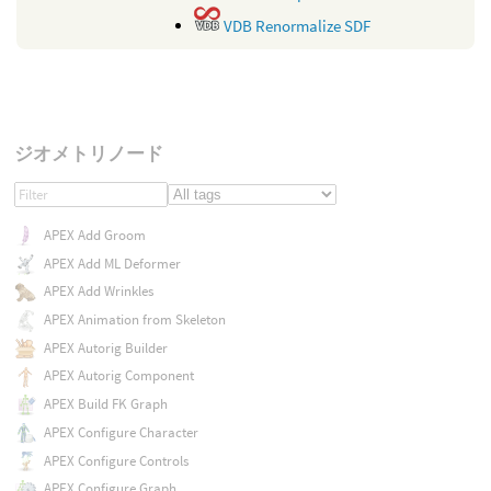
VDB Renormalize SDF
ジオメトリノード
APEX Add Groom
APEX Add ML Deformer
APEX Add Wrinkles
APEX Animation from Skeleton
APEX Autorig Builder
APEX Autorig Component
APEX Build FK Graph
APEX Configure Character
APEX Configure Controls
APEX Configure Graph