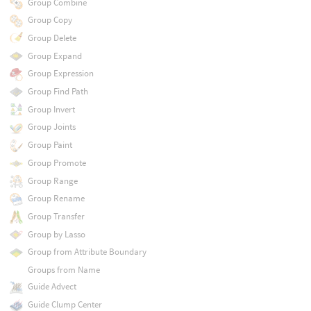
Group Combine
Group Copy
Group Delete
Group Expand
Group Expression
Group Find Path
Group Invert
Group Joints
Group Paint
Group Promote
Group Range
Group Rename
Group Transfer
Group by Lasso
Group from Attribute Boundary
Groups from Name
Guide Advect
Guide Clump Center