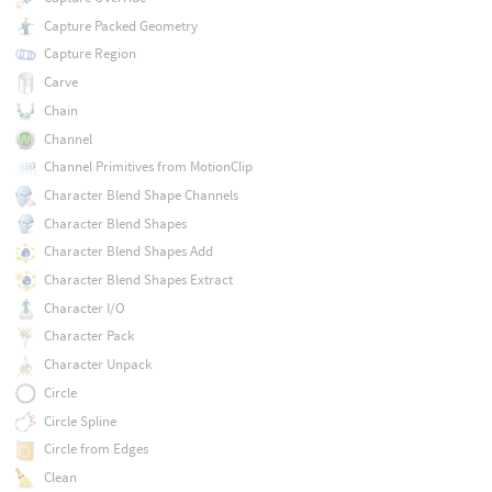
Capture Packed Geometry
Capture Region
Carve
Chain
Channel
Channel Primitives from MotionClip
Character Blend Shape Channels
Character Blend Shapes
Character Blend Shapes Add
Character Blend Shapes Extract
Character I/O
Character Pack
Character Unpack
Circle
Circle Spline
Circle from Edges
Clean