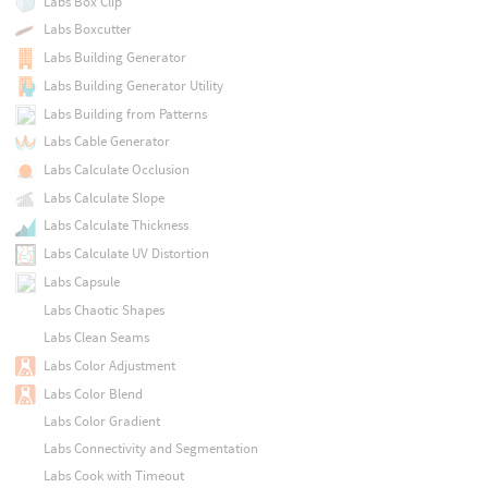
Labs Box Clip
Labs Boxcutter
Labs Building Generator
Labs Building Generator Utility
Labs Building from Patterns
Labs Cable Generator
Labs Calculate Occlusion
Labs Calculate Slope
Labs Calculate Thickness
Labs Calculate UV Distortion
Labs Capsule
Labs Chaotic Shapes
Labs Clean Seams
Labs Color Adjustment
Labs Color Blend
Labs Color Gradient
Labs Connectivity and Segmentation
Labs Cook with Timeout