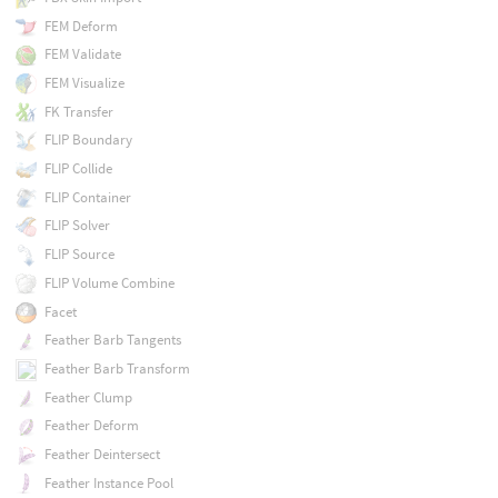
FEM Deform
FEM Validate
FEM Visualize
FK Transfer
FLIP Boundary
FLIP Collide
FLIP Container
FLIP Solver
FLIP Source
FLIP Volume Combine
Facet
Feather Barb Tangents
Feather Barb Transform
Feather Clump
Feather Deform
Feather Deintersect
Feather Instance Pool