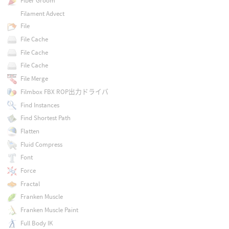
Fiber Groom
Filament Advect
File
File Cache
File Cache
File Cache
File Merge
Filmbox FBX ROP出力ドライバ
Find Instances
Find Shortest Path
Flatten
Fluid Compress
Font
Force
Fractal
Franken Muscle
Franken Muscle Paint
Full Body IK