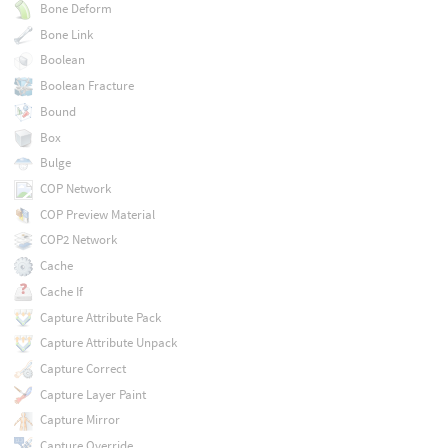
Bone Deform
Bone Link
Boolean
Boolean Fracture
Bound
Box
Bulge
COP Network
COP Preview Material
COP2 Network
Cache
Cache If
Capture Attribute Pack
Capture Attribute Unpack
Capture Correct
Capture Layer Paint
Capture Mirror
Capture Override