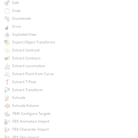
Edit
Ends
Enumerate
Error
Exploded View
Export Object Transforms
Extract Centroid
Extract Contours
Extract Locomotion
Extract Point from Curve
Extract T-Pose
Extract Transform
Extrude
Extrude Volume
FBIK Configure Targets
FBX Animation Import
FBX Character Import
FBX Skin Import