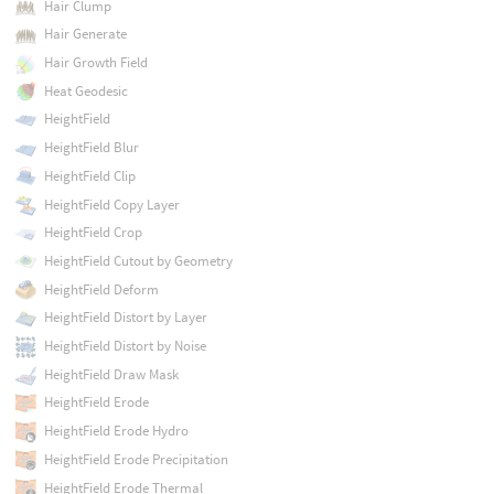
Hair Clump
Hair Generate
Hair Growth Field
Heat Geodesic
HeightField
HeightField Blur
HeightField Clip
HeightField Copy Layer
HeightField Crop
HeightField Cutout by Geometry
HeightField Deform
HeightField Distort by Layer
HeightField Distort by Noise
HeightField Draw Mask
HeightField Erode
HeightField Erode Hydro
HeightField Erode Precipitation
HeightField Erode Thermal