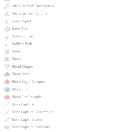
Attribute from Parameters
Attribute from Volume
Bake GSplat
Bake ODE
Bake Volume
Ballistic Path
Bend
Blast
Blend Shapes
Block Begin
Block Begin Compile
Block End
Block End Compile
Bone Capture
Bone Capture Biharmonic
Bone Capture Lines
Bone Capture Proximity