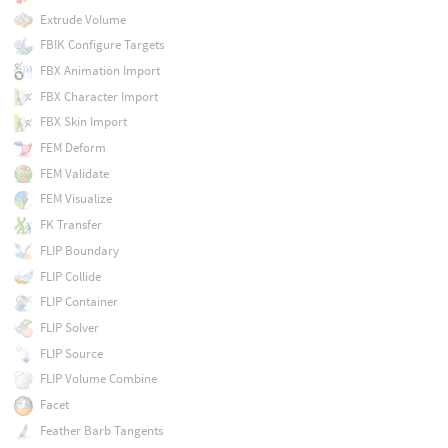
Extrude Volume
FBIK Configure Targets
FBX Animation Import
FBX Character Import
FBX Skin Import
FEM Deform
FEM Validate
FEM Visualize
FK Transfer
FLIP Boundary
FLIP Collide
FLIP Container
FLIP Solver
FLIP Source
FLIP Volume Combine
Facet
Feather Barb Tangents