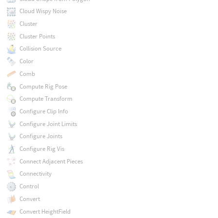
Cloud Wispy Noise
Cluster
Cluster Points
Collision Source
Color
Comb
Compute Rig Pose
Compute Transform
Configure Clip Info
Configure Joint Limits
Configure Joints
Configure Rig Vis
Connect Adjacent Pieces
Connectivity
Control
Convert
Convert HeightField