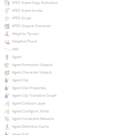
APEX Scene Copy Animation
APEX Scene Invoke
APEX Script
APEX Unpack Character
Adapt to Terrain
Adaptive Prune
Add
Agent
Agent Animation Unpack
Agent Character Unpack
Agent Clip
Agent Clip Properties
Agent Clip Transition Graph
Agent Collision Layer
Agent Configure Joints
Agent Constraint Network
Agent Definition Cache
Agent Edit