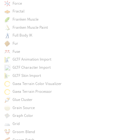
Force
Fractal
Franken Muscle
Franken Muscle Paint
Full Body IK
Fur
Fuse
GLTF Animation Import
GLTF Character Import
GLTF Skin Import
Gaea Terrain Color Visualizer
Gaea Terrain Processor
Glue Cluster
Grain Source
Graph Color
Grid
Groom Blend
Groom Fetch