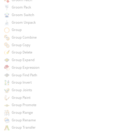
Groom Pack
Groom Switch
Groom Unpack
Group
Group Combine
Group Copy
Group Delete
Group Expand
Group Expression
Group Find Path
Group Invert
Group Joints
Group Paint
Group Promote
Group Range
Group Rename
Group Transfer