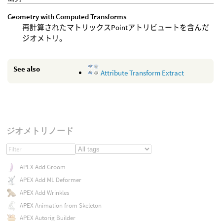
Geometry with Computed Transforms
再計算されたマトリックスPointアトリビュートを含んだ
ジオメトリ。
See also
Attribute Transform Extract
ジオメトリノード
APEX Add Groom
APEX Add ML Deformer
APEX Add Wrinkles
APEX Animation from Skeleton
APEX Autorig Builder