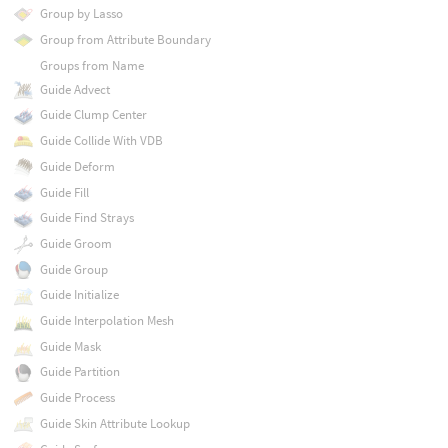
Group by Lasso
Group from Attribute Boundary
Groups from Name
Guide Advect
Guide Clump Center
Guide Collide With VDB
Guide Deform
Guide Fill
Guide Find Strays
Guide Groom
Guide Group
Guide Initialize
Guide Interpolation Mesh
Guide Mask
Guide Partition
Guide Process
Guide Skin Attribute Lookup