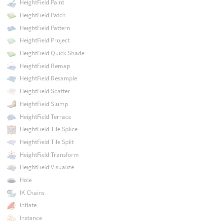
HeightField Paint
HeightField Patch
HeightField Pattern
HeightField Project
HeightField Quick Shade
HeightField Remap
HeightField Resample
HeightField Scatter
HeightField Slump
HeightField Terrace
HeightField Tile Splice
HeightField Tile Split
HeightField Transform
HeightField Visualize
Hole
IK Chains
Inflate
Instance