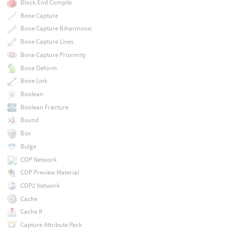
Block End Compile
Bone Capture
Bone Capture Biharmonic
Bone Capture Lines
Bone Capture Proximity
Bone Deform
Bone Link
Boolean
Boolean Fracture
Bound
Box
Bulge
COP Network
COP Preview Material
COP2 Network
Cache
Cache If
Capture Attribute Pack