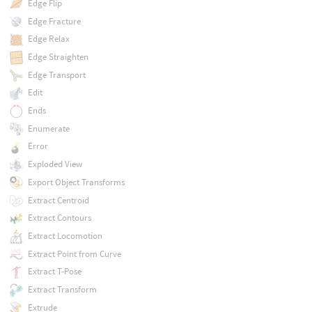
Edge Flip
Edge Fracture
Edge Relax
Edge Straighten
Edge Transport
Edit
Ends
Enumerate
Error
Exploded View
Export Object Transforms
Extract Centroid
Extract Contours
Extract Locomotion
Extract Point from Curve
Extract T-Pose
Extract Transform
Extrude