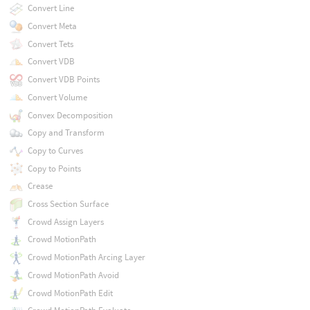
Convert Line
Convert Meta
Convert Tets
Convert VDB
Convert VDB Points
Convert Volume
Convex Decomposition
Copy and Transform
Copy to Curves
Copy to Points
Crease
Cross Section Surface
Crowd Assign Layers
Crowd MotionPath
Crowd MotionPath Arcing Layer
Crowd MotionPath Avoid
Crowd MotionPath Edit