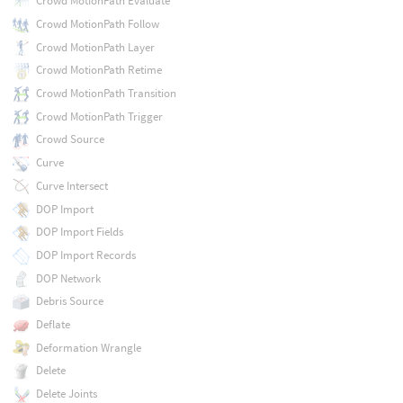
Crowd MotionPath Evaluate
Crowd MotionPath Follow
Crowd MotionPath Layer
Crowd MotionPath Retime
Crowd MotionPath Transition
Crowd MotionPath Trigger
Crowd Source
Curve
Curve Intersect
DOP Import
DOP Import Fields
DOP Import Records
DOP Network
Debris Source
Deflate
Deformation Wrangle
Delete
Delete Joints