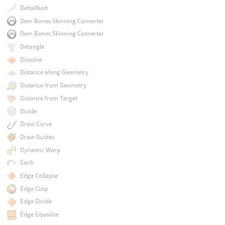
DeltaMush
Dem Bones Skinning Converter
Dem Bones Skinning Converter
Detangle
Dissolve
Distance along Geometry
Distance from Geometry
Distance from Target
Divide
Draw Curve
Draw Guides
Dynamic Warp
Each
Edge Collapse
Edge Cusp
Edge Divide
Edge Equalize