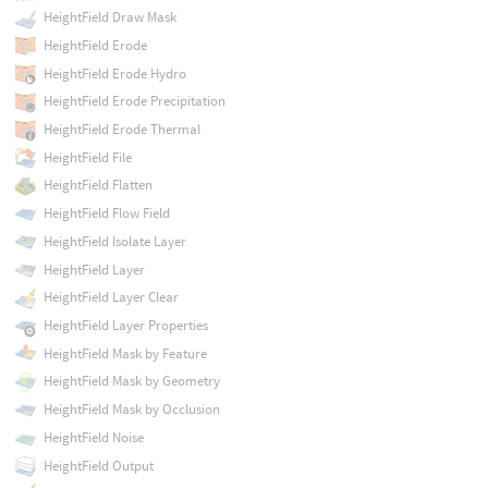
HeightField Draw Mask
HeightField Erode
HeightField Erode Hydro
HeightField Erode Precipitation
HeightField Erode Thermal
HeightField File
HeightField Flatten
HeightField Flow Field
HeightField Isolate Layer
HeightField Layer
HeightField Layer Clear
HeightField Layer Properties
HeightField Mask by Feature
HeightField Mask by Geometry
HeightField Mask by Occlusion
HeightField Noise
HeightField Output