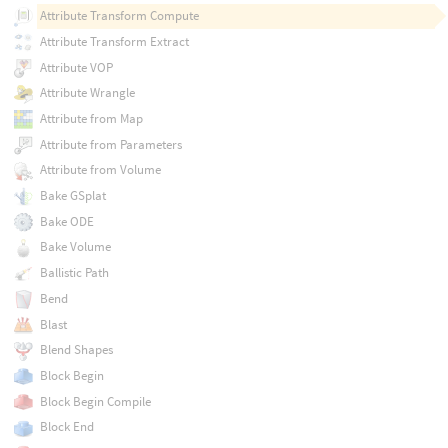
Attribute Transform Compute
Attribute Transform Extract
Attribute VOP
Attribute Wrangle
Attribute from Map
Attribute from Parameters
Attribute from Volume
Bake GSplat
Bake ODE
Bake Volume
Ballistic Path
Bend
Blast
Blend Shapes
Block Begin
Block Begin Compile
Block End