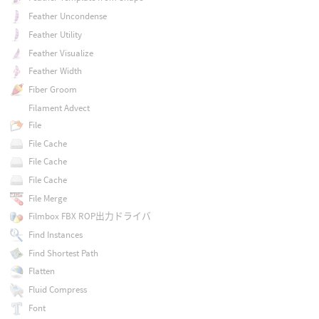
Feather Uncondense
Feather Utility
Feather Visualize
Feather Width
Fiber Groom
Filament Advect
File
File Cache
File Cache
File Cache
File Merge
Filmbox FBX ROP出力ドライバ
Find Instances
Find Shortest Path
Flatten
Fluid Compress
Font