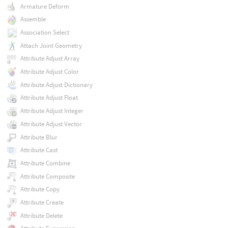
Armature Deform
Assemble
Association Select
Attach Joint Geometry
Attribute Adjust Array
Attribute Adjust Color
Attribute Adjust Dictionary
Attribute Adjust Float
Attribute Adjust Integer
Attribute Adjust Vector
Attribute Blur
Attribute Cast
Attribute Combine
Attribute Composite
Attribute Copy
Attribute Create
Attribute Delete