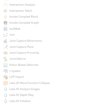
Intersection Analysis
Intersection Stitch
Invoke Compiled Block
Invoke Compiled Graph
IsoOffset
Join
Joint Capture Biharmonic
Joint Capture Paint
Joint Capture Proximity
Joint Deform
Kelvin Wakes Deformer
L-System
LOP Import
Labs 2D Wave Function Collapse
Labs AV Analyze Images
Labs AV Depth Map
Labs AV Initialize