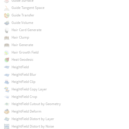
Guide Surface
Guide Tangent Space
Guide Transfer
Guide Volume
Hair Card Generate
Hair Clump
Hair Generate
Hair Growth Field
Heat Geodesic
HeightField
HeightField Blur
HeightField Clip
HeightField Copy Layer
HeightField Crop
HeightField Cutout by Geometry
HeightField Deform
HeightField Distort by Layer
HeightField Distort by Noise