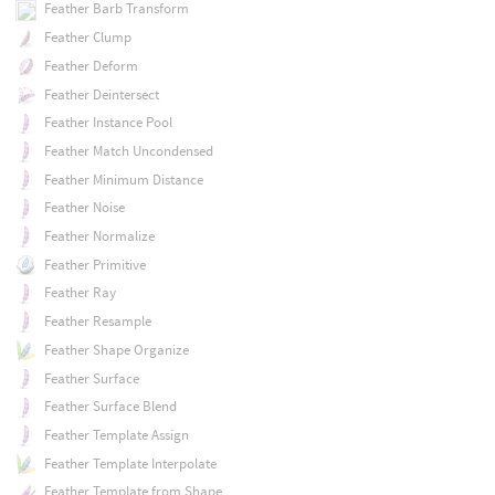
Feather Barb Transform
Feather Clump
Feather Deform
Feather Deintersect
Feather Instance Pool
Feather Match Uncondensed
Feather Minimum Distance
Feather Noise
Feather Normalize
Feather Primitive
Feather Ray
Feather Resample
Feather Shape Organize
Feather Surface
Feather Surface Blend
Feather Template Assign
Feather Template Interpolate
Feather Template from Shape