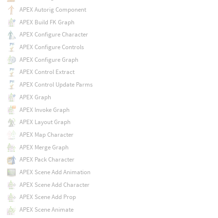
APEX Autorig Component
APEX Build FK Graph
APEX Configure Character
APEX Configure Controls
APEX Configure Graph
APEX Control Extract
APEX Control Update Parms
APEX Graph
APEX Invoke Graph
APEX Layout Graph
APEX Map Character
APEX Merge Graph
APEX Pack Character
APEX Scene Add Animation
APEX Scene Add Character
APEX Scene Add Prop
APEX Scene Animate