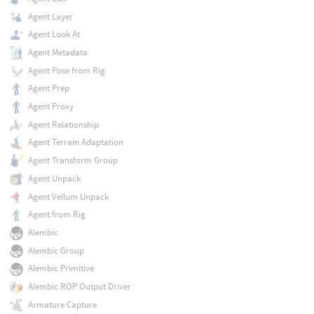
Agent Layer
Agent Look At
Agent Metadata
Agent Pose from Rig
Agent Prep
Agent Proxy
Agent Relationship
Agent Terrain Adaptation
Agent Transform Group
Agent Unpack
Agent Vellum Unpack
Agent from Rig
Alembic
Alembic Group
Alembic Primitive
Alembic ROP Output Driver
Armature Capture