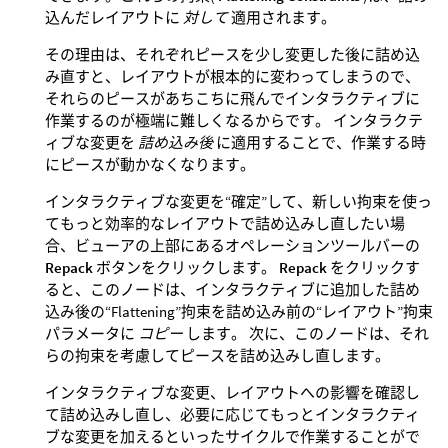
込んだレイアウトに
対して
適用されます。
その理由は、それぞれピースを少し変更した後に詰め込
み直すと、レイアウトが根本的に変わってしまうので、
それらのピースがあちこちに飛んでインタラクティブに
作業するのが極端に難しくなるからです。 インタラクテ
ィブな変更を
詰め込み後
に適用することで、作業する時
にピースが動かなくなります。
インタラクティブな変更を“確定”して、新しい拘束を使っ
てもっと効率的なレイアウトで詰め込みし直したい場
合、ビューアの上部にあるオペレーションツールバーの
Repack
ボタンをクリックします。
Repack
をクリックす
ると、このノードは、インタラクティブに追加した詰め
込み後の“Flattening”拘束を詰め込み前の“レイアウト”拘束
パラメータに
コピー
します。 次に、このノードは、それ
らの拘束を考慮してピースを詰め込みし直します。
インタラクティブな変更、レイアウトへの影響を確認し
て詰め込みし直し、必要に応じてもっとインタラクティ
ブな変更を加えるといったサイクルで作業することがで