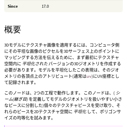
Since
17.0
概要
3Dモデルにテクスチャ画像を適用するには、コンピュータ側
にその平坦な画像のピクセルを3Dサーフェス上のポイントに
マッピングする方法を伝えるために、まず最初にテクスチャ
空間内に
平坦化された
バージョンの3Dジオメトリを作成する
必要があります。モデルを平坦化したこの表現は、そのジオ
メトリの各頂点上のアトリビュート(通常は
uv
)にUV座標とし
て記録されます。
このノードは、2つの工程で動作します。 このノードは、(
シ
ーム(継ぎ目)
を定義してモデルのジオメトリを扱いやすい小さ
なピースに分割した)個々のテクスチャピースを受け取り、そ
れらのピースを2Dテクスチャ空間に
平坦化
して、ポリゴンサ
イズの均等化を試みます。