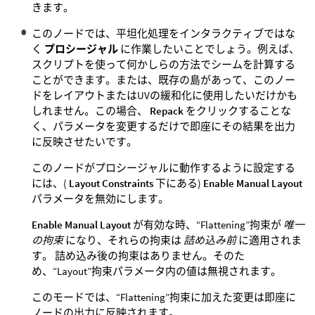
きます。
このノードでは、平坦化処理をインタラクティブではな
く
プロシージャル
に作業したいことでしょう。例えば、
スクリプトを使って何かしらの方法でシームを計算する
ことができます。または、既存の島があって、このノー
ドをレイアウトまたはUVの緩和化に使用したいだけかも
しれません。この場合、
Repack
をクリックすることな
く、パラメータを変更するだけで即座にその結果を出力
に反映させたいです。
このノードがプロシージャルに動作するように設定する
には、(
Layout Constraints
下にある)
Enable Manual Layout
パラメータを無効にします。
Enable Manual Layout
が有効な時、“Flattening”拘束が
唯一
の拘束
になり、それらの拘束は
詰め込み前
に適用されま
す。 詰め込み後の拘束はありません。そのた
め、“Layout”拘束パラメータ内の値は無視されます。
このモードでは、“Flattening”拘束に加えた変更は即座に
ノードの出力に反映されます。