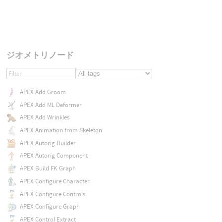
ジオメトリノード
APEX Add Groom
APEX Add ML Deformer
APEX Add Wrinkles
APEX Animation from Skeleton
APEX Autorig Builder
APEX Autorig Component
APEX Build FK Graph
APEX Configure Character
APEX Configure Controls
APEX Configure Graph
APEX Control Extract