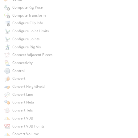
Compute Rig Pose
Compute Transform
Configure Clip Info
Configure Joint Limits
Configure Joints
Configure Rig Vis
Connect Adjacent Pieces
Connectivity
Control
Convert
Convert HeightField
Convert Line
Convert Meta
Convert Tets
Convert VDB
Convert VDB Points
Convert Volume