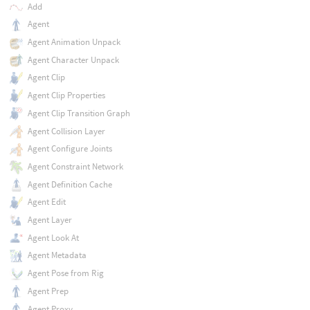
Add
Agent
Agent Animation Unpack
Agent Character Unpack
Agent Clip
Agent Clip Properties
Agent Clip Transition Graph
Agent Collision Layer
Agent Configure Joints
Agent Constraint Network
Agent Definition Cache
Agent Edit
Agent Layer
Agent Look At
Agent Metadata
Agent Pose from Rig
Agent Prep
Agent Proxy