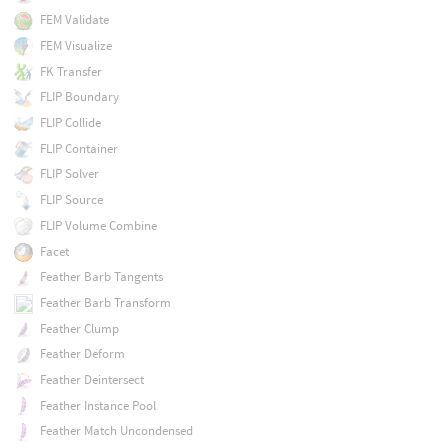
FEM Validate
FEM Visualize
FK Transfer
FLIP Boundary
FLIP Collide
FLIP Container
FLIP Solver
FLIP Source
FLIP Volume Combine
Facet
Feather Barb Tangents
Feather Barb Transform
Feather Clump
Feather Deform
Feather Deintersect
Feather Instance Pool
Feather Match Uncondensed