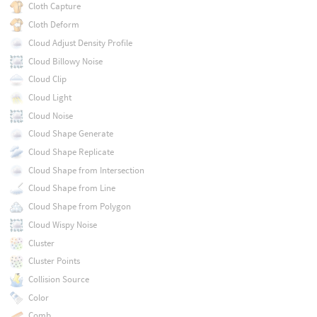
Cloth Capture
Cloth Deform
Cloud Adjust Density Profile
Cloud Billowy Noise
Cloud Clip
Cloud Light
Cloud Noise
Cloud Shape Generate
Cloud Shape Replicate
Cloud Shape from Intersection
Cloud Shape from Line
Cloud Shape from Polygon
Cloud Wispy Noise
Cluster
Cluster Points
Collision Source
Color
Comb