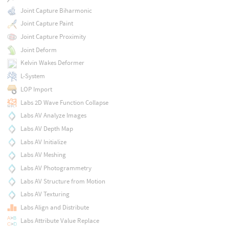
Joint Capture Biharmonic
Joint Capture Paint
Joint Capture Proximity
Joint Deform
Kelvin Wakes Deformer
L-System
LOP Import
Labs 2D Wave Function Collapse
Labs AV Analyze Images
Labs AV Depth Map
Labs AV Initialize
Labs AV Meshing
Labs AV Photogrammetry
Labs AV Structure from Motion
Labs AV Texturing
Labs Align and Distribute
Labs Attribute Value Replace