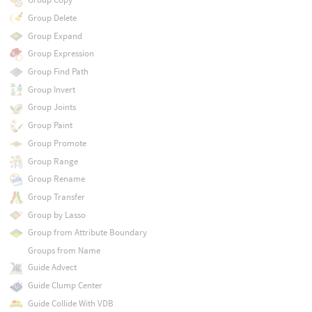
Group Delete
Group Expand
Group Expression
Group Find Path
Group Invert
Group Joints
Group Paint
Group Promote
Group Range
Group Rename
Group Transfer
Group by Lasso
Group from Attribute Boundary
Groups from Name
Guide Advect
Guide Clump Center
Guide Collide With VDB