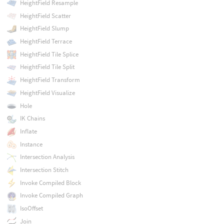
HeightField Resample
HeightField Scatter
HeightField Slump
HeightField Terrace
HeightField Tile Splice
HeightField Tile Split
HeightField Transform
HeightField Visualize
Hole
IK Chains
Inflate
Instance
Intersection Analysis
Intersection Stitch
Invoke Compiled Block
Invoke Compiled Graph
IsoOffset
Join