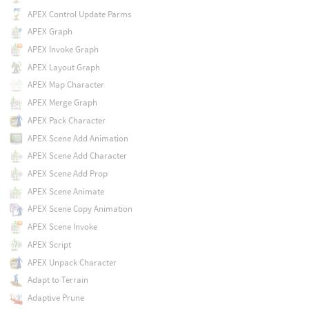
APEX Control Update Parms
APEX Graph
APEX Invoke Graph
APEX Layout Graph
APEX Map Character
APEX Merge Graph
APEX Pack Character
APEX Scene Add Animation
APEX Scene Add Character
APEX Scene Add Prop
APEX Scene Animate
APEX Scene Copy Animation
APEX Scene Invoke
APEX Script
APEX Unpack Character
Adapt to Terrain
Adaptive Prune