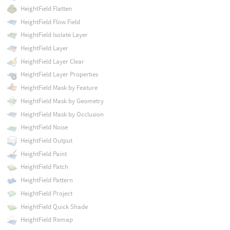
HeightField Flatten
HeightField Flow Field
HeightField Isolate Layer
HeightField Layer
HeightField Layer Clear
HeightField Layer Properties
HeightField Mask by Feature
HeightField Mask by Geometry
HeightField Mask by Occlusion
HeightField Noise
HeightField Output
HeightField Paint
HeightField Patch
HeightField Pattern
HeightField Project
HeightField Quick Shade
HeightField Remap