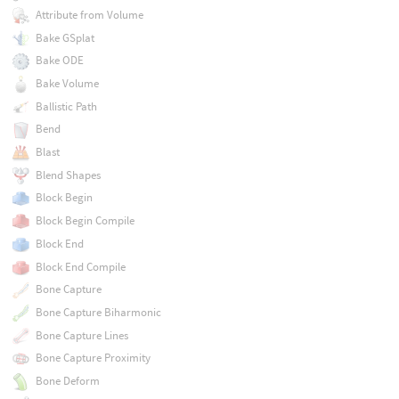
Attribute from Volume
Bake GSplat
Bake ODE
Bake Volume
Ballistic Path
Bend
Blast
Blend Shapes
Block Begin
Block Begin Compile
Block End
Block End Compile
Bone Capture
Bone Capture Biharmonic
Bone Capture Lines
Bone Capture Proximity
Bone Deform