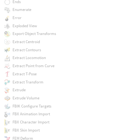
Ends
Enumerate
Error
Exploded View
Export Object Transforms
Extract Centroid
Extract Contours
Extract Locomotion
Extract Point from Curve
Extract T-Pose
Extract Transform
Extrude
Extrude Volume
FBIK Configure Targets
FBX Animation Import
FBX Character Import
FBX Skin Import
FEM Deform