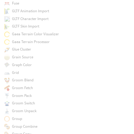
Fuse
GLTF Animation Import
GLTF Character Import
GLTF Skin Import
Gaea Terrain Color Visualizer
Gaea Terrain Processor
Glue Cluster
Grain Source
Graph Color
Grid
Groom Blend
Groom Fetch
Groom Pack
Groom Switch
Groom Unpack
Group
Group Combine
Group Copy