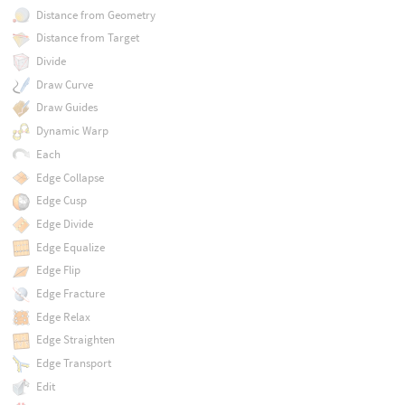
Distance from Geometry
Distance from Target
Divide
Draw Curve
Draw Guides
Dynamic Warp
Each
Edge Collapse
Edge Cusp
Edge Divide
Edge Equalize
Edge Flip
Edge Fracture
Edge Relax
Edge Straighten
Edge Transport
Edit