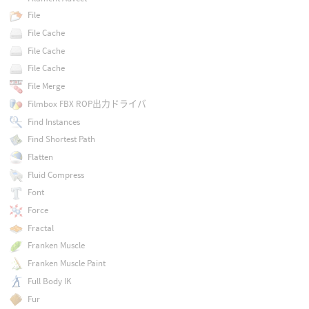
File
File Cache
File Cache
File Cache
File Merge
Filmbox FBX ROP出力ドライバ
Find Instances
Find Shortest Path
Flatten
Fluid Compress
Font
Force
Fractal
Franken Muscle
Franken Muscle Paint
Full Body IK
Fur