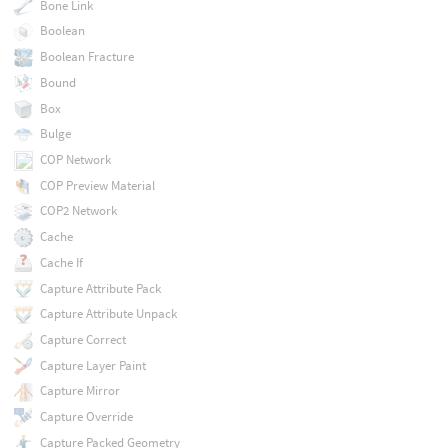
Bone Link
Boolean
Boolean Fracture
Bound
Box
Bulge
COP Network
COP Preview Material
COP2 Network
Cache
Cache If
Capture Attribute Pack
Capture Attribute Unpack
Capture Correct
Capture Layer Paint
Capture Mirror
Capture Override
Capture Packed Geometry