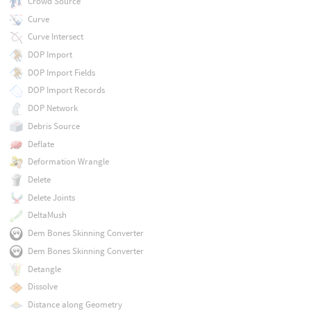
Crowd Source
Curve
Curve Intersect
DOP Import
DOP Import Fields
DOP Import Records
DOP Network
Debris Source
Deflate
Deformation Wrangle
Delete
Delete Joints
DeltaMush
Dem Bones Skinning Converter
Dem Bones Skinning Converter
Detangle
Dissolve
Distance along Geometry