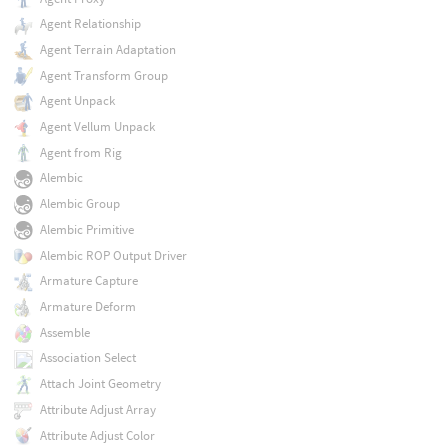
Agent Relationship
Agent Terrain Adaptation
Agent Transform Group
Agent Unpack
Agent Vellum Unpack
Agent from Rig
Alembic
Alembic Group
Alembic Primitive
Alembic ROP Output Driver
Armature Capture
Armature Deform
Assemble
Association Select
Attach Joint Geometry
Attribute Adjust Array
Attribute Adjust Color