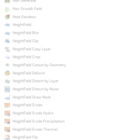
Hair Generate
Hair Growth Field
Heat Geodesic
HeightField
HeightField Blur
HeightField Clip
HeightField Copy Layer
HeightField Crop
HeightField Cutout by Geometry
HeightField Deform
HeightField Distort by Layer
HeightField Distort by Noise
HeightField Draw Mask
HeightField Erode
HeightField Erode Hydro
HeightField Erode Precipitation
HeightField Erode Thermal
HeightField File