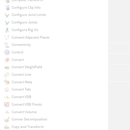
Configure Clip Info
Configure Joint Limits
Configure Joints
Configure Rig Vis
Connect Adjacent Pieces
Connectivity
Control
Convert
Convert HeightField
Convert Line
Convert Meta
Convert Tets
Convert VDB
Convert VDB Points
Convert Volume
Convex Decomposition
Copy and Transform