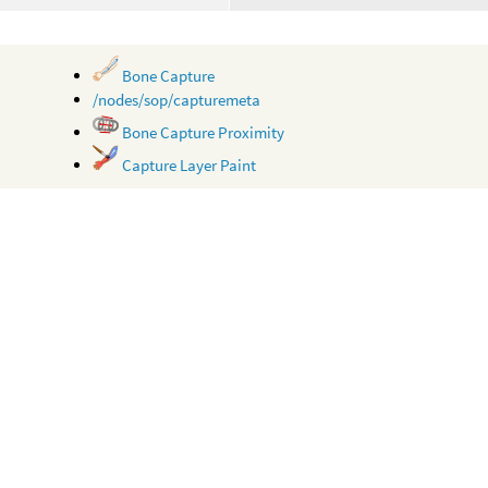
Bone Capture
/nodes/sop/capturemeta
Bone Capture Proximity
Capture Layer Paint