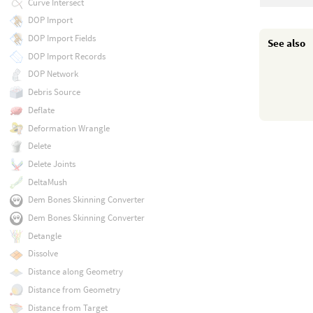
Curve Intersect
DOP Import
DOP Import Fields
See also
DOP Import Records
DOP Network
Debris Source
Deflate
Deformation Wrangle
Delete
Delete Joints
DeltaMush
Dem Bones Skinning Converter
Dem Bones Skinning Converter
Detangle
Dissolve
Distance along Geometry
Distance from Geometry
Distance from Target