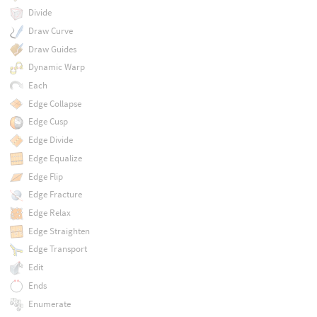
Divide
Draw Curve
Draw Guides
Dynamic Warp
Each
Edge Collapse
Edge Cusp
Edge Divide
Edge Equalize
Edge Flip
Edge Fracture
Edge Relax
Edge Straighten
Edge Transport
Edit
Ends
Enumerate