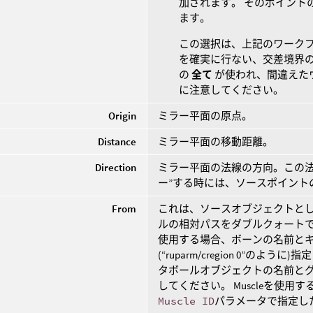
加されます。 そのポイント
ます。
この選択は、上記のワーク
を確実に行ない、交差境界の
の
全て
が使われ、間違えた
に注意してください。
Origin
ミラー平面の原点。
Distance
ミラー平面の移動距離。
Direction
ミラー平面の法線の方向。この法
ー”する時には、ソースポイント
From
これは、ソースオブジェクトと
ルの相対パスをダブルクォートで
使用する場合、ボーンの名前とキャプ
(“ruparm/cregion 0”
タボールオブジェクトの名前とグループ名を
してください。 Muscleを使用
Muscle ID
パラメータで指定し