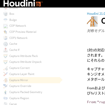
Boolean Fracture
Bound
Houdini 21.
Box
Bulge
COP Network
対称モデル
COP Preview Material
COP2 Network
Cache
1対1の対
Cache If
されます。
Capture Attribute Pack
にそれらの
Capture Attribute Unpack
Capture Correct
キャプチャ
Capture Layer Paint
キンジオメ
メタボール
Capture Mirror
Capture Override
Fromお
Capture Packed Geometry
びToリス
Capture Region
From
:
"ru
Carve