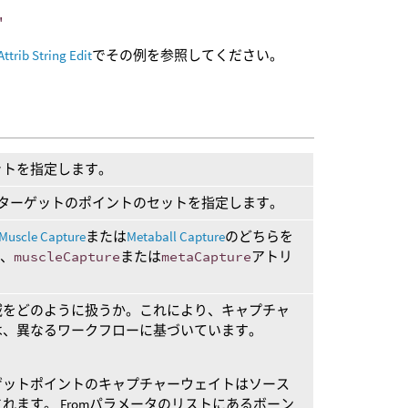
"
Attrib String Edit
でその例を参照してください。
ットを指定します。
たはターゲットのポイントのセットを指定します。
Muscle Capture
または
Metaball Capture
のどちらを
e
、
muscleCapture
または
metaCapture
アトリ
。
域をどのように扱うか。これにより、キャプチャ
は、異なるワークフローに基づいています。
ゲットポイントのキャプチャーウェイトはソース
れます。 Fromパラメータのリストにあるボーン