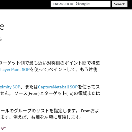
e
す。
、ターゲット側で最も近い対称側のポイント間で構築
 Layer Paint SOP
を使って)ペイントして、もう片側
oximity SOP
、または
CaptureMetaball SOP
を使ってス
 ソース(From)とターゲット(To)の領域または
ールのグループのリストを指定します。 Fromおよ
します。例えば、右腕を左腕に反映します。
 0"