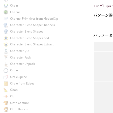
Chain
To
:
"lupa
Channel
パターン置
Channel Primitives from MotionClip
Character Blend Shape Channels
Character Blend Shapes
パラメータ
Character Blend Shapes Add
Character Blend Shapes Extract
Character I/O
Character Pack
Character Unpack
Circle
Circle Spline
Circle from Edges
Clean
Clip
Cloth Capture
Cloth Deform