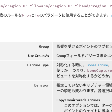
rm/cregion 0" "llowarm/cregion 0" "lhand/cregion 0
換のルールを
From
と
To
のパラメータに使用することができます。
Group
影響を受けるポイントのサブセ
Use Group As
Groupフィールドがソースま
Capture Type
対称化する時に、
Bone Capture
、
使うか。 つまり、
boneCaptur
ビュートを対称化するかどうか
Behavior
指定していないキャプチャー領
ーの挙動も変わります。各選択
Copy Unmirrored Captures
このオプションでは、ター
ポイントのウェイトに置換さ