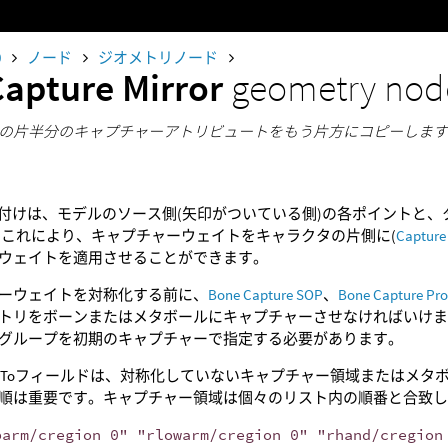
0
ノード
ジオメトリノード
Capture Mirror
geometry nod
の片半分のキャプチャーアトリビュートをもう片方にコピーしま
応付けは、モデルのソース側(矢印がついている側)の各ポイントと
 これにより、キャプチャーウェイトをキャラクタの片側に(
Capture
ウェイトを適用させることができます。
ーウェイトを対称化する前に、
Bone Capture SOP
、
Bone Capture Pr
トリをボーンまたはメタボールにキャプチャーさせなければいけません。
グループを初期のキャプチャーで指定する必要があります。
よびToフィールドは、対称化していないキャプチャー領域またはメタボ
ト順は重要です。キャプチャー領域は個々のリスト内の順番と合致
parm/cregion 0" "rlowarm/cregion 0" "rhand/cregion