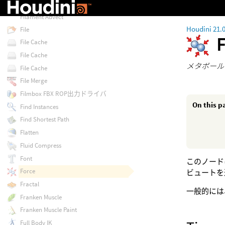
Fiber Groom
Filament Advect
Houdini 21.
File
File Cache
File Cache
メタボール
File Cache
File Merge
Filmbox FBX ROP出力ドライバ
On this p
Find Instances
Find Shortest Path
Flatten
Fluid Compress
Font
このノード
Force
ビュートを
Fractal
一般的には
Franken Muscle
Franken Muscle Paint
Full Body IK