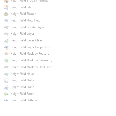
HeightField Erode Thermal
HeightField File
HeightField Flatten
HeightField Flow Field
HeightField Isolate Layer
HeightField Layer
HeightField Layer Clear
HeightField Layer Properties
HeightField Mask by Feature
HeightField Mask by Geometry
HeightField Mask by Occlusion
HeightField Noise
HeightField Output
HeightField Paint
HeightField Patch
HeightField Pattern
HeightField Project
HeightField Quick Shade