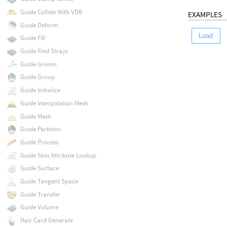
Guide Collide With VDB
EXAMPLES
Guide Deform
Load
Guide Fill
Guide Find Strays
Guide Groom
Guide Group
Guide Initialize
Guide Interpolation Mesh
Guide Mask
Guide Partition
Guide Process
Guide Skin Attribute Lookup
Guide Surface
Guide Tangent Space
Guide Transfer
Guide Volume
Hair Card Generate