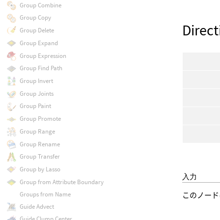
Group Combine
Group Copy
Direct
Group Delete
Group Expand
Group Expression
Group Find Path
Group Invert
Group Joints
Group Paint
Group Promote
Group Range
Group Rename
Group Transfer
Group by Lasso
入力
Group from Attribute Boundary
Groups from Name
このノード
Guide Advect
Guide Clump Center