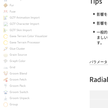
Tips
Fur
Fuse
影響を
GLTF Animation Import
影響を
GLTF Character Import
GLTF Skin Import
一般的
Gaea Terrain Color Visualizer
ましい
Gaea Terrain Processor
す。
Glue Cluster
Grain Source
Graph Color
パラメータ
Grid
Groom Blend
Radia
Groom Fetch
Groom Pack
Groom Switch
Groom Unpack
Group