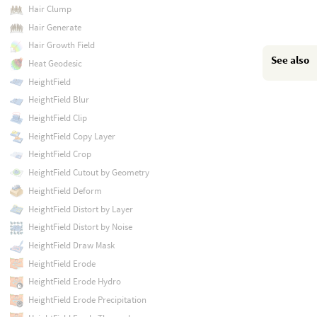
Hair Clump
Hair Generate
Hair Growth Field
See also
Heat Geodesic
HeightField
HeightField Blur
HeightField Clip
HeightField Copy Layer
HeightField Crop
HeightField Cutout by Geometry
HeightField Deform
HeightField Distort by Layer
HeightField Distort by Noise
HeightField Draw Mask
HeightField Erode
HeightField Erode Hydro
HeightField Erode Precipitation