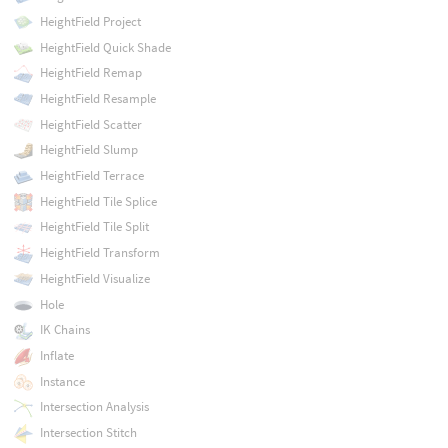
HeightField Project
HeightField Quick Shade
HeightField Remap
HeightField Resample
HeightField Scatter
HeightField Slump
HeightField Terrace
HeightField Tile Splice
HeightField Tile Split
HeightField Transform
HeightField Visualize
Hole
IK Chains
Inflate
Instance
Intersection Analysis
Intersection Stitch