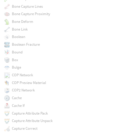
Bone Capture Lines
Bone Capture Proximity
Bone Deform
Bone Link
Boolean
Boolean Fracture
Bound
Box
Bulge
COP Network
COP Preview Material
COP2 Network
Cache
Cache If
Capture Attribute Pack
Capture Attribute Unpack
Capture Correct