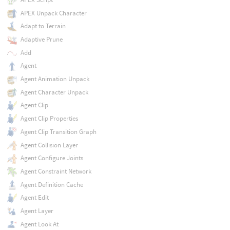
APEX Unpack Character
Adapt to Terrain
Adaptive Prune
Add
Agent
Agent Animation Unpack
Agent Character Unpack
Agent Clip
Agent Clip Properties
Agent Clip Transition Graph
Agent Collision Layer
Agent Configure Joints
Agent Constraint Network
Agent Definition Cache
Agent Edit
Agent Layer
Agent Look At