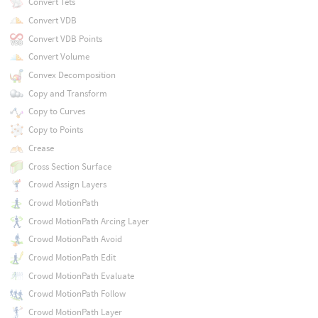
Convert Tets
Convert VDB
Convert VDB Points
Convert Volume
Convex Decomposition
Copy and Transform
Copy to Curves
Copy to Points
Crease
Cross Section Surface
Crowd Assign Layers
Crowd MotionPath
Crowd MotionPath Arcing Layer
Crowd MotionPath Avoid
Crowd MotionPath Edit
Crowd MotionPath Evaluate
Crowd MotionPath Follow
Crowd MotionPath Layer