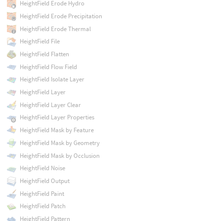
HeightField Erode Hydro
HeightField Erode Precipitation
HeightField Erode Thermal
HeightField File
HeightField Flatten
HeightField Flow Field
HeightField Isolate Layer
HeightField Layer
HeightField Layer Clear
HeightField Layer Properties
HeightField Mask by Feature
HeightField Mask by Geometry
HeightField Mask by Occlusion
HeightField Noise
HeightField Output
HeightField Paint
HeightField Patch
HeightField Pattern