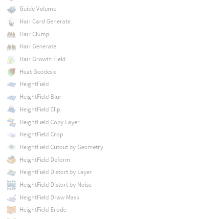
Guide Volume
Hair Card Generate
Hair Clump
Hair Generate
Hair Growth Field
Heat Geodesic
HeightField
HeightField Blur
HeightField Clip
HeightField Copy Layer
HeightField Crop
HeightField Cutout by Geometry
HeightField Deform
HeightField Distort by Layer
HeightField Distort by Noise
HeightField Draw Mask
HeightField Erode