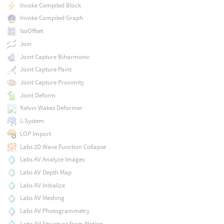
Invoke Compiled Block
Invoke Compiled Graph
IsoOffset
Join
Joint Capture Biharmonic
Joint Capture Paint
Joint Capture Proximity
Joint Deform
Kelvin Wakes Deformer
L-System
LOP Import
Labs 2D Wave Function Collapse
Labs AV Analyze Images
Labs AV Depth Map
Labs AV Initialize
Labs AV Meshing
Labs AV Photogrammetry
Labs AV Structure from Motion