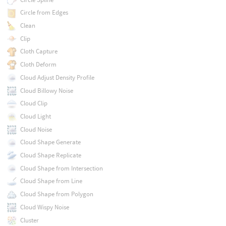
Circle from Edges
Clean
Clip
Cloth Capture
Cloth Deform
Cloud Adjust Density Profile
Cloud Billowy Noise
Cloud Clip
Cloud Light
Cloud Noise
Cloud Shape Generate
Cloud Shape Replicate
Cloud Shape from Intersection
Cloud Shape from Line
Cloud Shape from Polygon
Cloud Wispy Noise
Cluster