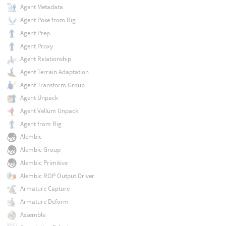
Agent Metadata
Agent Pose from Rig
Agent Prep
Agent Proxy
Agent Relationship
Agent Terrain Adaptation
Agent Transform Group
Agent Unpack
Agent Vellum Unpack
Agent from Rig
Alembic
Alembic Group
Alembic Primitive
Alembic ROP Output Driver
Armature Capture
Armature Deform
Assemble