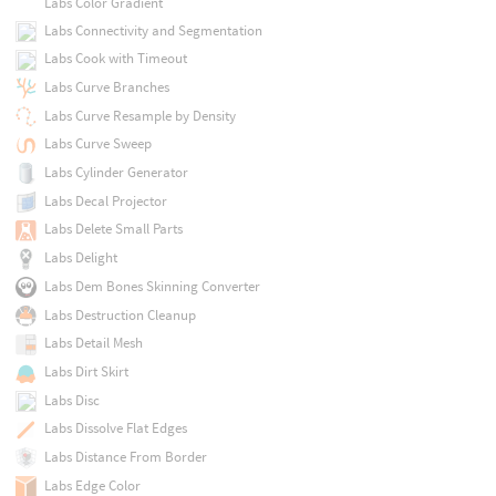
Labs Color Gradient
Labs Connectivity and Segmentation
Labs Cook with Timeout
Labs Curve Branches
Labs Curve Resample by Density
Labs Curve Sweep
Labs Cylinder Generator
Labs Decal Projector
Labs Delete Small Parts
Labs Delight
Labs Dem Bones Skinning Converter
Labs Destruction Cleanup
Labs Detail Mesh
Labs Dirt Skirt
Labs Disc
Labs Dissolve Flat Edges
Labs Distance From Border
Labs Edge Color