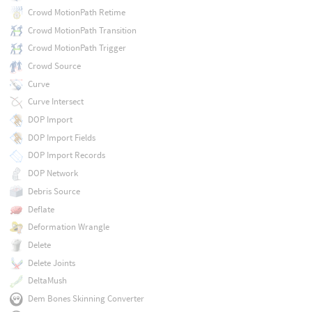
Crowd MotionPath Retime
Crowd MotionPath Transition
Crowd MotionPath Trigger
Crowd Source
Curve
Curve Intersect
DOP Import
DOP Import Fields
DOP Import Records
DOP Network
Debris Source
Deflate
Deformation Wrangle
Delete
Delete Joints
DeltaMush
Dem Bones Skinning Converter