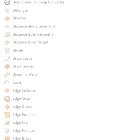
Dem Bones Skinning Converter
Detangle
Dissolve
Distance along Geometry
Distance from Geometry
Distance from Target
Divide
Draw Curve
Draw Guides
Dynamic Warp
Each
Edge Collapse
Edge Cusp
Edge Divide
Edge Equalize
Edge Flip
Edge Fracture
Edge Relax