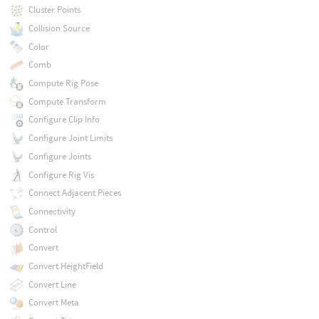
Cluster Points
Collision Source
Color
Comb
Compute Rig Pose
Compute Transform
Configure Clip Info
Configure Joint Limits
Configure Joints
Configure Rig Vis
Connect Adjacent Pieces
Connectivity
Control
Convert
Convert HeightField
Convert Line
Convert Meta