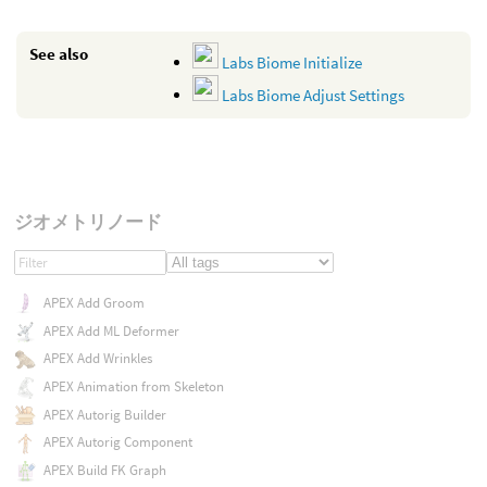
See also
Labs Biome Initialize
Labs Biome Adjust Settings
ジオメトリノード
APEX Add Groom
APEX Add ML Deformer
APEX Add Wrinkles
APEX Animation from Skeleton
APEX Autorig Builder
APEX Autorig Component
APEX Build FK Graph