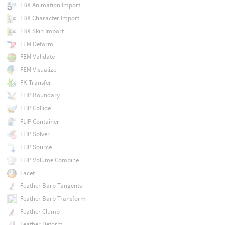
FBX Animation Import
FBX Character Import
FBX Skin Import
FEM Deform
FEM Validate
FEM Visualize
FK Transfer
FLIP Boundary
FLIP Collide
FLIP Container
FLIP Solver
FLIP Source
FLIP Volume Combine
Facet
Feather Barb Tangents
Feather Barb Transform
Feather Clump
Feather Deform