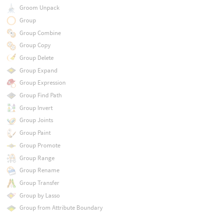
Groom Unpack
Group
Group Combine
Group Copy
Group Delete
Group Expand
Group Expression
Group Find Path
Group Invert
Group Joints
Group Paint
Group Promote
Group Range
Group Rename
Group Transfer
Group by Lasso
Group from Attribute Boundary