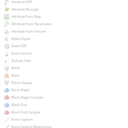
Attribute VOP
Attribute Wrangle
Attribute from Map
Attribute from Parameters
Attribute from Volume
Bake GSplat
Bake ODE
Bake Volume
Ballistic Path
Bend
Blast
Blend Shapes
Block Begin
Block Begin Compile
Block End
Block End Compile
Bone Capture
Bone Capture Biharmonic