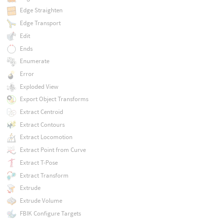
Edge Straighten
Edge Transport
Edit
Ends
Enumerate
Error
Exploded View
Export Object Transforms
Extract Centroid
Extract Contours
Extract Locomotion
Extract Point from Curve
Extract T-Pose
Extract Transform
Extrude
Extrude Volume
FBIK Configure Targets