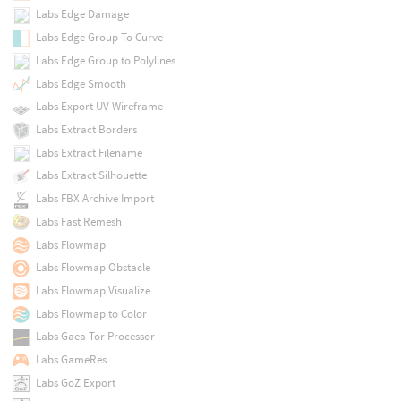
Labs Edge Damage
Labs Edge Group To Curve
Labs Edge Group to Polylines
Labs Edge Smooth
Labs Export UV Wireframe
Labs Extract Borders
Labs Extract Filename
Labs Extract Silhouette
Labs FBX Archive Import
Labs Fast Remesh
Labs Flowmap
Labs Flowmap Obstacle
Labs Flowmap Visualize
Labs Flowmap to Color
Labs Gaea Tor Processor
Labs GameRes
Labs GoZ Export