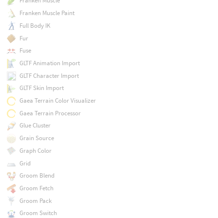
Franken Muscle
Franken Muscle Paint
Full Body IK
Fur
Fuse
GLTF Animation Import
GLTF Character Import
GLTF Skin Import
Gaea Terrain Color Visualizer
Gaea Terrain Processor
Glue Cluster
Grain Source
Graph Color
Grid
Groom Blend
Groom Fetch
Groom Pack
Groom Switch