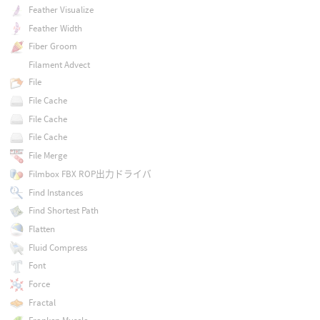
Feather Visualize
Feather Width
Fiber Groom
Filament Advect
File
File Cache
File Cache
File Cache
File Merge
Filmbox FBX ROP出力ドライバ
Find Instances
Find Shortest Path
Flatten
Fluid Compress
Font
Force
Fractal