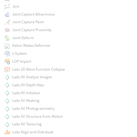
Join
Joint Capture Biharmonic
Joint Capture Paint
Joint Capture Proximity
Joint Deform
Kelvin Wakes Deformer
L-System
LOP Import
Labs 2D Wave Function Collapse
Labs AV Analyze Images
Labs AV Depth Map
Labs AV Initialize
Labs AV Meshing
Labs AV Photogrammetry
Labs AV Structure from Motion
Labs AV Texturing
Labs Align and Distribute