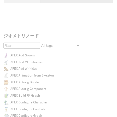
ジオメトリノード
APEX Add Groom
APEX Add ML Deformer
APEX Add Wrinkles
APEX Animation from Skeleton
APEX Autorig Builder
APEX Autorig Component
APEX Build FK Graph
APEX Configure Character
APEX Configure Controls
APEX Configure Graph