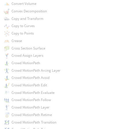
Convert Volume
Convex Decomposition
Copy and Transform
Copy to Curves
Copy to Points
Crease
Cross Section Surface
Crowd Assign Layers
Crowd MotionPath
Crowd MotionPath Arcing Layer
Crowd MotionPath Avoid
Crowd MotionPath Edit
Crowd MotionPath Evaluate
Crowd MotionPath Follow
Crowd MotionPath Layer
Crowd MotionPath Retime
Crowd MotionPath Transition