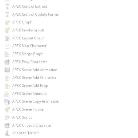
APEX Control Extract
APEX Control Update Parms
APEX Graph
APEX Invoke Graph
APEX Layout Graph
APEX Map Character
APEX Merge Graph
APEX Pack Character
APEX Scene Add Animation
APEX Scene Add Character
APEX Scene Add Prop
APEX Scene Animate
APEX Scene Copy Animation
APEX Scene Invoke
APEX Script
APEX Unpack Character
Adapt to Terrain