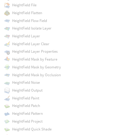
HeightField File
HeightField Flatten
HeightField Flow Field
HeightField Isolate Layer
HeightField Layer
HeightField Layer Clear
HeightField Layer Properties
HeightField Mask by Feature
HeightField Mask by Geometry
HeightField Mask by Occlusion
HeightField Noise
HeightField Output
HeightField Paint
HeightField Patch
HeightField Pattern
HeightField Project
HeightField Quick Shade