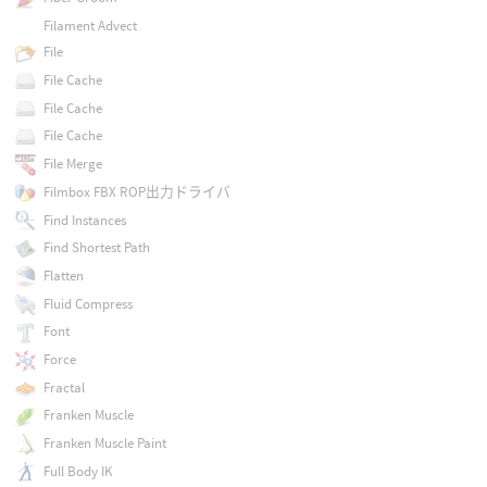
Filament Advect
File
File Cache
File Cache
File Cache
File Merge
Filmbox FBX ROP出力ドライバ
Find Instances
Find Shortest Path
Flatten
Fluid Compress
Font
Force
Fractal
Franken Muscle
Franken Muscle Paint
Full Body IK