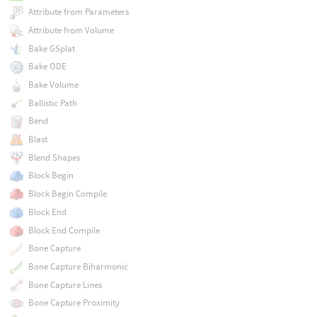
Attribute from Parameters
Attribute from Volume
Bake GSplat
Bake ODE
Bake Volume
Ballistic Path
Bend
Blast
Blend Shapes
Block Begin
Block Begin Compile
Block End
Block End Compile
Bone Capture
Bone Capture Biharmonic
Bone Capture Lines
Bone Capture Proximity