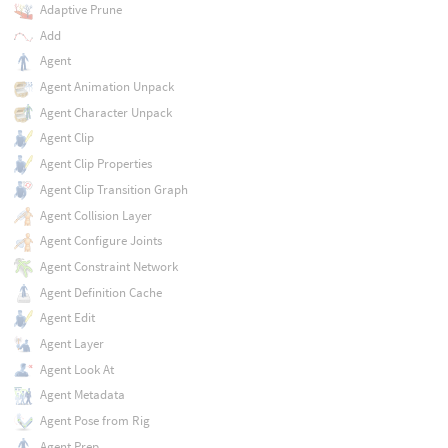
Adaptive Prune
Add
Agent
Agent Animation Unpack
Agent Character Unpack
Agent Clip
Agent Clip Properties
Agent Clip Transition Graph
Agent Collision Layer
Agent Configure Joints
Agent Constraint Network
Agent Definition Cache
Agent Edit
Agent Layer
Agent Look At
Agent Metadata
Agent Pose from Rig
Agent Prep