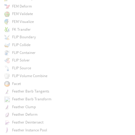
FEM Deform
FEM Validate
FEM Visualize
FK Transfer
FLIP Boundary
FLIP Collide
FLIP Container
FLIP Solver
FLIP Source
FLIP Volume Combine
Facet
Feather Barb Tangents
Feather Barb Transform
Feather Clump
Feather Deform
Feather Deintersect
Feather Instance Pool