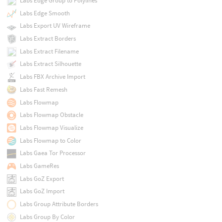
Labs Edge Group to Polylines
Labs Edge Smooth
Labs Export UV Wireframe
Labs Extract Borders
Labs Extract Filename
Labs Extract Silhouette
Labs FBX Archive Import
Labs Fast Remesh
Labs Flowmap
Labs Flowmap Obstacle
Labs Flowmap Visualize
Labs Flowmap to Color
Labs Gaea Tor Processor
Labs GameRes
Labs GoZ Export
Labs GoZ Import
Labs Group Attribute Borders
Labs Group By Color