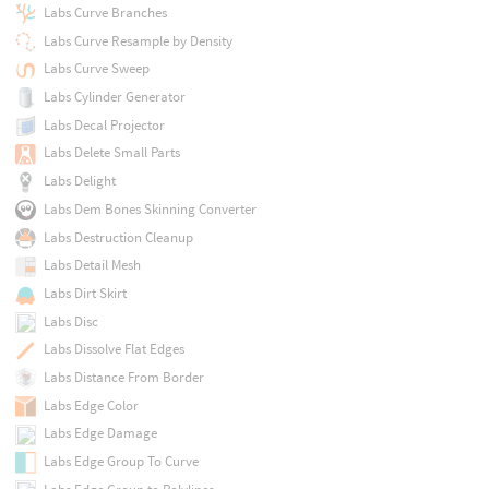
Labs Curve Branches
Labs Curve Resample by Density
Labs Curve Sweep
Labs Cylinder Generator
Labs Decal Projector
Labs Delete Small Parts
Labs Delight
Labs Dem Bones Skinning Converter
Labs Destruction Cleanup
Labs Detail Mesh
Labs Dirt Skirt
Labs Disc
Labs Dissolve Flat Edges
Labs Distance From Border
Labs Edge Color
Labs Edge Damage
Labs Edge Group To Curve