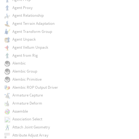
Agent Proxy
Agent Relationship
Agent Terrain Adaptation
Agent Transform Group
Agent Unpack
Agent Vellum Unpack
Agent from Rig
Alembic
Alembic Group
Alembic Primitive
Alembic ROP Output Driver
Armature Capture
Armature Deform
Assemble
Association Select
Attach Joint Geometry
Attribute Adjust Array