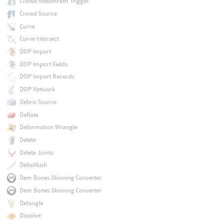
Crowd MotionPath Trigger
Crowd Source
Curve
Curve Intersect
DOP Import
DOP Import Fields
DOP Import Records
DOP Network
Debris Source
Deflate
Deformation Wrangle
Delete
Delete Joints
DeltaMush
Dem Bones Skinning Converter
Dem Bones Skinning Converter
Detangle
Dissolve