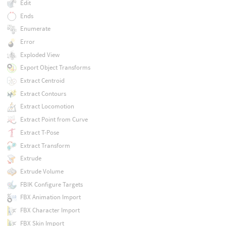
Edit
Ends
Enumerate
Error
Exploded View
Export Object Transforms
Extract Centroid
Extract Contours
Extract Locomotion
Extract Point from Curve
Extract T-Pose
Extract Transform
Extrude
Extrude Volume
FBIK Configure Targets
FBX Animation Import
FBX Character Import
FBX Skin Import