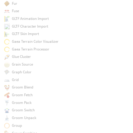
Fur
Fuse
GLTF Animation Import
GLTF Character Import
GLTF Skin Import
Gaea Terrain Color Visualizer
Gaea Terrain Processor
Glue Cluster
Grain Source
Graph Color
Grid
Groom Blend
Groom Fetch
Groom Pack
Groom Switch
Groom Unpack
Group