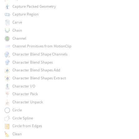
Capture Packed Geometry
Capture Region
Carve
Chain
Channel
Channel Primitives from MotionClip
Character Blend Shape Channels
Character Blend Shapes
Character Blend Shapes Add
Character Blend Shapes Extract
Character I/O
Character Pack
Character Unpack
Circle
Circle Spline
Circle from Edges
Clean