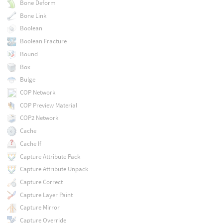
Bone Deform
Bone Link
Boolean
Boolean Fracture
Bound
Box
Bulge
COP Network
COP Preview Material
COP2 Network
Cache
Cache If
Capture Attribute Pack
Capture Attribute Unpack
Capture Correct
Capture Layer Paint
Capture Mirror
Capture Override