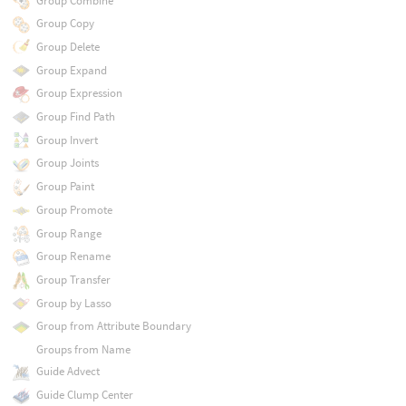
Group Combine
Group Copy
Group Delete
Group Expand
Group Expression
Group Find Path
Group Invert
Group Joints
Group Paint
Group Promote
Group Range
Group Rename
Group Transfer
Group by Lasso
Group from Attribute Boundary
Groups from Name
Guide Advect
Guide Clump Center