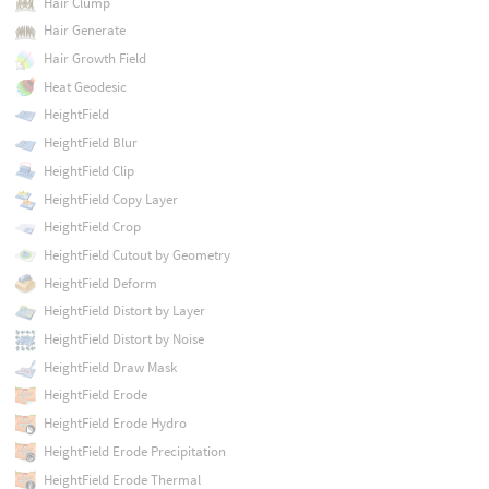
Hair Clump
Hair Generate
Hair Growth Field
Heat Geodesic
HeightField
HeightField Blur
HeightField Clip
HeightField Copy Layer
HeightField Crop
HeightField Cutout by Geometry
HeightField Deform
HeightField Distort by Layer
HeightField Distort by Noise
HeightField Draw Mask
HeightField Erode
HeightField Erode Hydro
HeightField Erode Precipitation
HeightField Erode Thermal