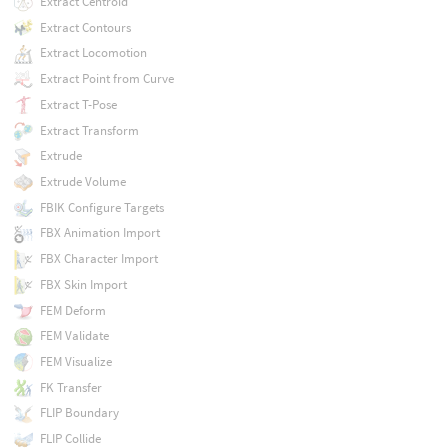
Extract Centroid
Extract Contours
Extract Locomotion
Extract Point from Curve
Extract T-Pose
Extract Transform
Extrude
Extrude Volume
FBIK Configure Targets
FBX Animation Import
FBX Character Import
FBX Skin Import
FEM Deform
FEM Validate
FEM Visualize
FK Transfer
FLIP Boundary
FLIP Collide