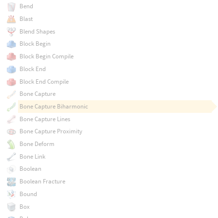
Bend
Blast
Blend Shapes
Block Begin
Block Begin Compile
Block End
Block End Compile
Bone Capture
Bone Capture Biharmonic
Bone Capture Lines
Bone Capture Proximity
Bone Deform
Bone Link
Boolean
Boolean Fracture
Bound
Box