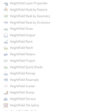
HeightField Layer Properties
HeightField Mask by Feature
HeightField Mask by Geometry
HeightField Mask by Occlusion
HeightField Noise
HeightField Output
HeightField Paint
HeightField Patch
HeightField Pattern
HeightField Project
HeightField Quick Shade
HeightField Remap
HeightField Resample
HeightField Scatter
HeightField Slump
HeightField Terrace
HeightField Tile Splice