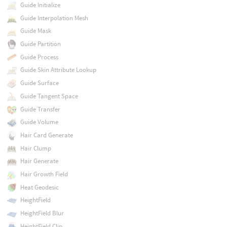
Guide Initialize
Guide Interpolation Mesh
Guide Mask
Guide Partition
Guide Process
Guide Skin Attribute Lookup
Guide Surface
Guide Tangent Space
Guide Transfer
Guide Volume
Hair Card Generate
Hair Clump
Hair Generate
Hair Growth Field
Heat Geodesic
HeightField
HeightField Blur
HeightField Clip