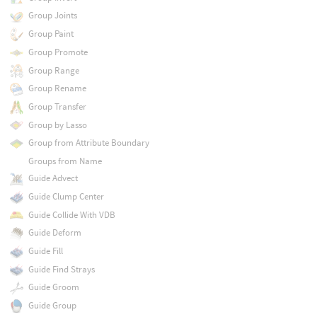
Group Joints
Group Paint
Group Promote
Group Range
Group Rename
Group Transfer
Group by Lasso
Group from Attribute Boundary
Groups from Name
Guide Advect
Guide Clump Center
Guide Collide With VDB
Guide Deform
Guide Fill
Guide Find Strays
Guide Groom
Guide Group