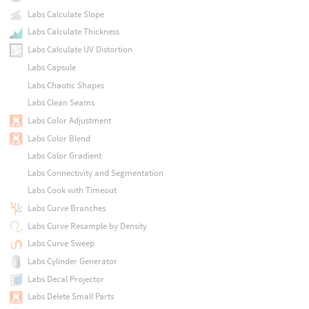
Labs Calculate Slope
Labs Calculate Thickness
Labs Calculate UV Distortion
Labs Capsule
Labs Chaotic Shapes
Labs Clean Seams
Labs Color Adjustment
Labs Color Blend
Labs Color Gradient
Labs Connectivity and Segmentation
Labs Cook with Timeout
Labs Curve Branches
Labs Curve Resample by Density
Labs Curve Sweep
Labs Cylinder Generator
Labs Decal Projector
Labs Delete Small Parts