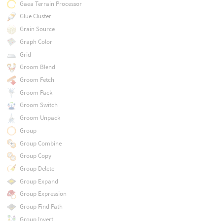
Gaea Terrain Processor
Glue Cluster
Grain Source
Graph Color
Grid
Groom Blend
Groom Fetch
Groom Pack
Groom Switch
Groom Unpack
Group
Group Combine
Group Copy
Group Delete
Group Expand
Group Expression
Group Find Path
Group Invert