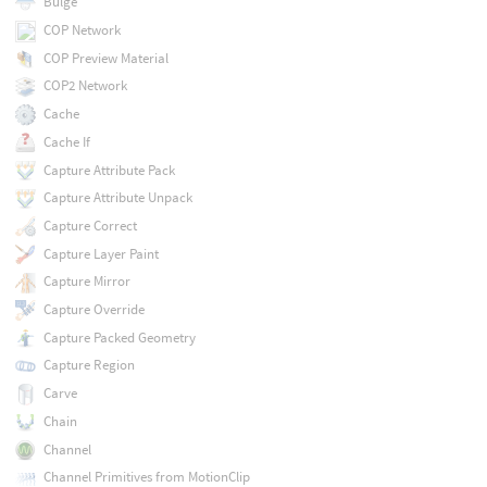
Bulge
COP Network
COP Preview Material
COP2 Network
Cache
Cache If
Capture Attribute Pack
Capture Attribute Unpack
Capture Correct
Capture Layer Paint
Capture Mirror
Capture Override
Capture Packed Geometry
Capture Region
Carve
Chain
Channel
Channel Primitives from MotionClip