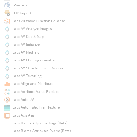
L-System
LOP Import
Labs 2D Wave Function Collapse
Labs AV Analyze Images
Labs AV Depth Map
Labs AV Initialize
Labs AV Meshing
Labs AV Photogrammetry
Labs AV Structure from Motion
Labs AV Texturing
Labs Align and Distribute
Labs Attribute Value Replace
Labs Auto UV
Labs Automatic Trim Texture
Labs Axis Align
Labs Biome Adjust Settings (Beta)
Labs Biome Attributes Evolve (Beta)