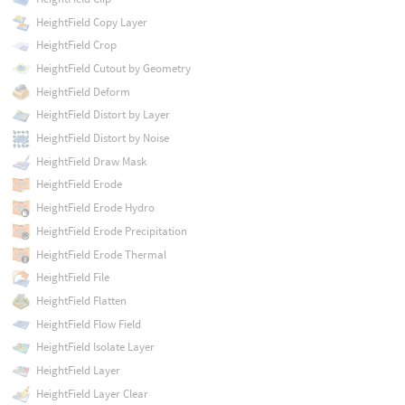
HeightField Copy Layer
HeightField Crop
HeightField Cutout by Geometry
HeightField Deform
HeightField Distort by Layer
HeightField Distort by Noise
HeightField Draw Mask
HeightField Erode
HeightField Erode Hydro
HeightField Erode Precipitation
HeightField Erode Thermal
HeightField File
HeightField Flatten
HeightField Flow Field
HeightField Isolate Layer
HeightField Layer
HeightField Layer Clear