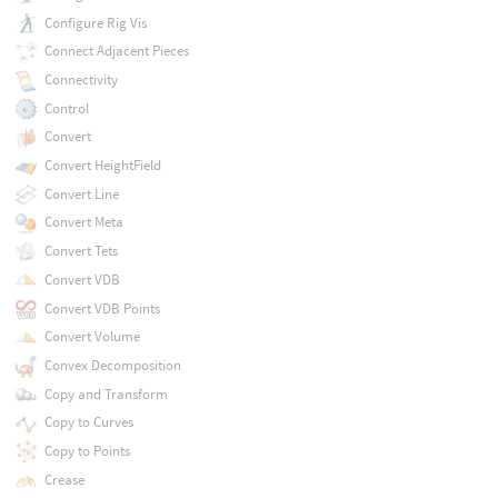
Configure Rig Vis
Connect Adjacent Pieces
Connectivity
Control
Convert
Convert HeightField
Convert Line
Convert Meta
Convert Tets
Convert VDB
Convert VDB Points
Convert Volume
Convex Decomposition
Copy and Transform
Copy to Curves
Copy to Points
Crease