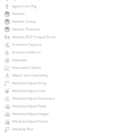
Agent from Rig
Alembic
Alembic Group
Alembic Primitive
Alembic ROP Output Driver
Armature Capture
Armature Deform
Assemble
Association Select
Attach Joint Geometry
Attribute Adjust Array
Attribute Adjust Color
Attribute Adjust Dictionary
Attribute Adjust Float
Attribute Adjust Integer
Attribute Adjust Vector
Attribute Blur