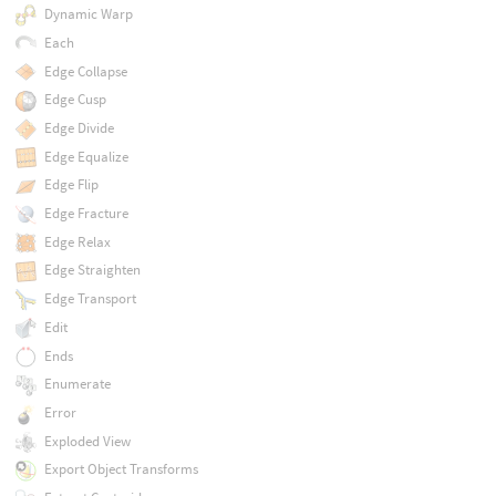
Dynamic Warp
Each
Edge Collapse
Edge Cusp
Edge Divide
Edge Equalize
Edge Flip
Edge Fracture
Edge Relax
Edge Straighten
Edge Transport
Edit
Ends
Enumerate
Error
Exploded View
Export Object Transforms