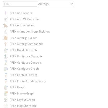
APEX Add Groom
APEX Add ML Deformer
APEX Add Wrinkles
APEX Animation from Skeleton
APEX Autorig Builder
APEX Autorig Component
APEX Build FK Graph
APEX Configure Character
APEX Configure Controls
APEX Configure Graph
APEX Control Extract
APEX Control Update Parms
APEX Graph
APEX Invoke Graph
APEX Layout Graph
APEX Map Character