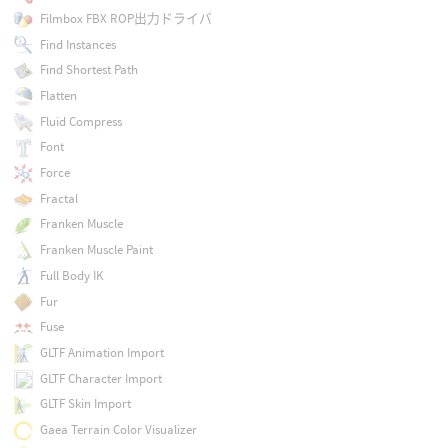
Filmbox FBX ROP出力ドライバ
Find Instances
Find Shortest Path
Flatten
Fluid Compress
Font
Force
Fractal
Franken Muscle
Franken Muscle Paint
Full Body IK
Fur
Fuse
GLTF Animation Import
GLTF Character Import
GLTF Skin Import
Gaea Terrain Color Visualizer