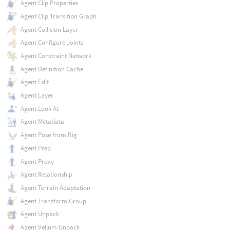
Agent Clip Properties
Agent Clip Transition Graph
Agent Collision Layer
Agent Configure Joints
Agent Constraint Network
Agent Definition Cache
Agent Edit
Agent Layer
Agent Look At
Agent Metadata
Agent Pose from Rig
Agent Prep
Agent Proxy
Agent Relationship
Agent Terrain Adaptation
Agent Transform Group
Agent Unpack
Agent Vellum Unpack