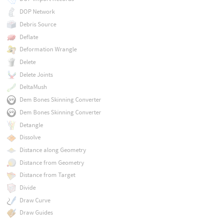
DOP Network
Debris Source
Deflate
Deformation Wrangle
Delete
Delete Joints
DeltaMush
Dem Bones Skinning Converter
Dem Bones Skinning Converter
Detangle
Dissolve
Distance along Geometry
Distance from Geometry
Distance from Target
Divide
Draw Curve
Draw Guides