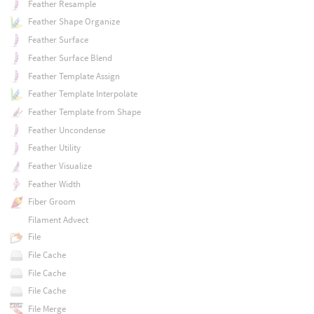
Feather Resample
Feather Shape Organize
Feather Surface
Feather Surface Blend
Feather Template Assign
Feather Template Interpolate
Feather Template from Shape
Feather Uncondense
Feather Utility
Feather Visualize
Feather Width
Fiber Groom
Filament Advect
File
File Cache
File Cache
File Cache
File Merge