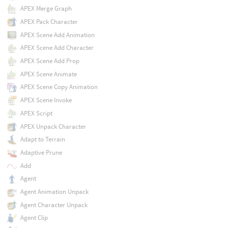
APEX Merge Graph
APEX Pack Character
APEX Scene Add Animation
APEX Scene Add Character
APEX Scene Add Prop
APEX Scene Animate
APEX Scene Copy Animation
APEX Scene Invoke
APEX Script
APEX Unpack Character
Adapt to Terrain
Adaptive Prune
Add
Agent
Agent Animation Unpack
Agent Character Unpack
Agent Clip