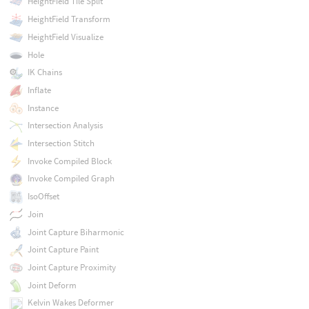
HeightField Tile Split
HeightField Transform
HeightField Visualize
Hole
IK Chains
Inflate
Instance
Intersection Analysis
Intersection Stitch
Invoke Compiled Block
Invoke Compiled Graph
IsoOffset
Join
Joint Capture Biharmonic
Joint Capture Paint
Joint Capture Proximity
Joint Deform
Kelvin Wakes Deformer