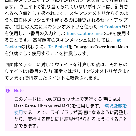
ます。 ウェイトが割り当てられていないポイントは、計算さ
れるべき値として扱われます。 スキンジオメトリからそのよ
うな四面体メッシュを生成するのに推奨されるセットアップ
は、1番目の入力にスキンジオメトリを使った
Tet Conform
SOP
を使用し、 2番目の入力として
Bone Capture Lines
SOPを使用す
ることです。 高解像度のスキンメッシュに関しては、
Tet
Conform
の代わりに、
Tet Embed
を
Enlarge to Cover Input Mesh
を無効にして使用することを推奨します。
四面体メッシュに対してウェイトを計算した後は、それらの
ウェイトは1番目の入力(通常ではポリゴンジオメトリが含まれ
ています)で指定したポイントに転送されます。
Note
このノードは、x86プロセッサ上で実行する時にIntel
Math Kernel Library(Intel MKL)を使用します。
環境変数を
使用
することで、ライブラリが高速になるように調整し
たり、実行する度に同じ結果が得られるようにすること
ができます。