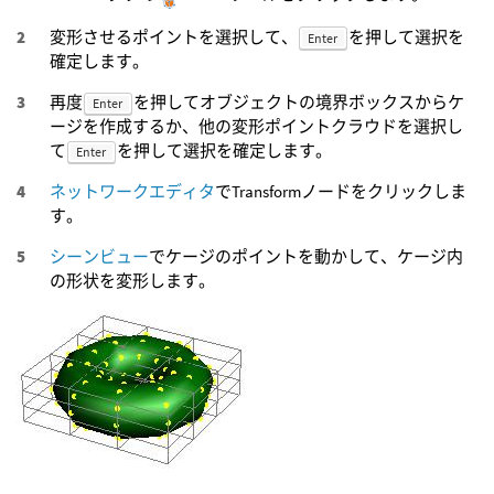
変形させるポイントを選択して、
を押して選択を
Enter
確定します。
再度
を押してオブジェクトの境界ボックスからケ
Enter
ージを作成するか、他の変形ポイントクラウドを選択し
て
を押して選択を確定します。
Enter
ネットワークエディタ
でTransformノードをクリックしま
す。
シーンビュー
でケージのポイントを動かして、ケージ内
の形状を変形します。