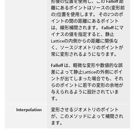
形後の位置を使用し、この
Falloff
距
離にあるポイントはソースの(変形前
の)位置を使用します。 その2つのポ
イントの間の距離にあるポイント
は、線形補間されます。
Falloff
にマ
イナスの値を指定すると、静止
Latticeの内側からの距離に関係な
く、ソースジオメトリのポイントが
常に変形されるようになります。
Falloff
は、軽微な変形や数値的な誤
差によって静止Latticeの外側にポイ
ントが出てしまった場合でも、それ
らのポイントに若干の変形の余地が
与えられるように設計されていま
す。
Interpolation
変形させるジオメトリのポイント
が、このメソッドによって補間され
ます。