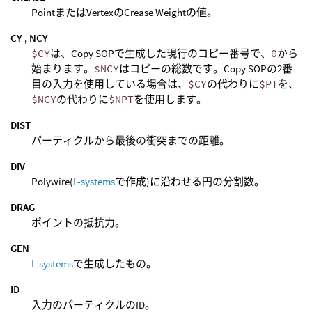
PointまたはVertexのCrease Weightの値。
CY , NCY
$CY
は、Copy SOPで生成した現行のコピー番号で、
0
から
始まります。
$NCY
はコピーの総数です。Copy SOPの2番
目の入力を使用している場合は、
$CY
の代わりに
$PT
を、
$NCY
の代わりに
$NPT
を使用します。
DIST
パーティクルから最後の衝突までの距離。
DIV
Polywire(
L-systems
で作成)に沿わせる円の分割数。
DRAG
ポイントの抵抗力。
GEN
L-systems
で生成したもの。
ID
入力のパーティクルのID。