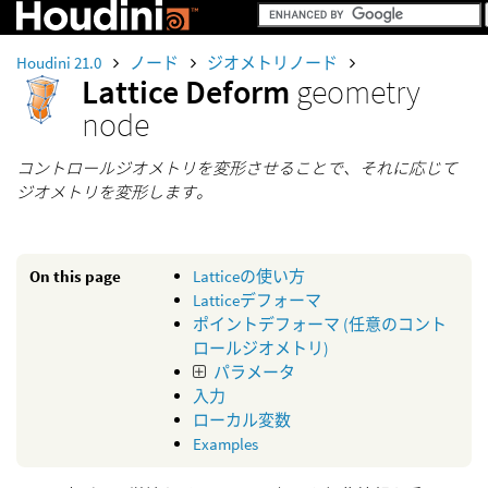
Houdini 21.0
ノード
ジオメトリノード
Lattice Deform
geometry
node
コントロールジオメトリを変形させることで、それに応じて
ジオメトリを変形します。
On this page
Latticeの使い方
Latticeデフォーマ
ポイントデフォーマ (任意のコント
ロールジオメトリ)
パラメータ
入力
ローカル変数
Examples