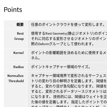
Points
概要
任意のポイントクラウドを使って変形します。
Rest
使用するRest Geometry(静止ジオメトリ)のポ
Group
それに対応する変形させるジオメトリのポイン
黙のDeformグループとして使われます。
Kernel
ポイントの影響範囲を決めるために使用するメ
ネル。
Radius
ポイントキャプチャー領域のサイズ。
Normalize
キャプチャー領域境界で変形されるサーフェス
Threshold
トリの変わり目の鮮明さを定義します。 閾値
すると、変わり目が急勾配になります。 閾値
すると、変形されるデータソースジオメトリは
になります。 技術的には、閾値はウェイトを
た後の値を定義します。 指定したポイントで