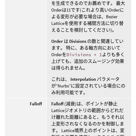
を生成できるのでお薦めです。 最大
Orderは11です(これより高いOrderに
よる変形が必要な場合は、Bezier
Latticeを使用する補間方法に切り替
えることを検討してください)。
Order
は
Divisions
の数と関連してい
ます。 特に、ある軸方向において
Orderを
Divisions + 1
よりも多く
上げても、追加のスムージング効果
は得られません。
これは、
Interpolation
パラメータ
が“Nurbs”に設定されている場合にの
み利用可能です。
Falloff
Falloff
(減衰)は、ポイントが静止
Latticeジオメトリの範囲からどれだ
け離れた距離にあると、もうそれ以
上変形されなくなるのかを制御しま
す。 Lattice境界上のポイントは、変