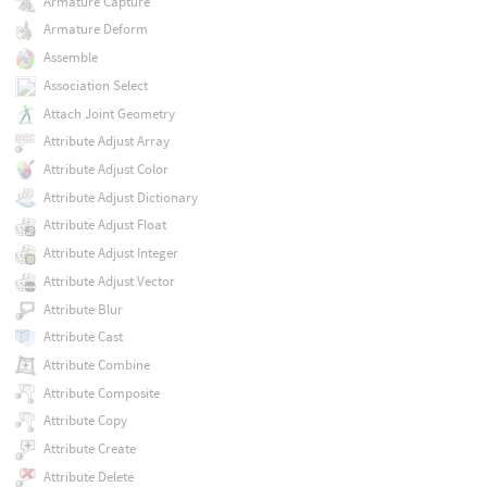
Armature Capture
Armature Deform
Assemble
Association Select
Attach Joint Geometry
Attribute Adjust Array
Attribute Adjust Color
Attribute Adjust Dictionary
Attribute Adjust Float
Attribute Adjust Integer
Attribute Adjust Vector
Attribute Blur
Attribute Cast
Attribute Combine
Attribute Composite
Attribute Copy
Attribute Create
Attribute Delete