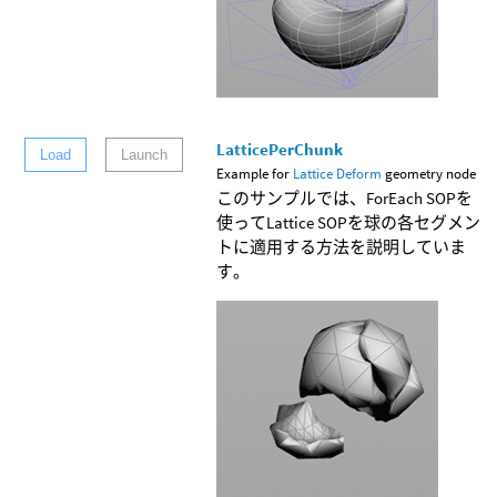
LatticePerChunk
Load
Launch
Example for
Lattice Deform
geometry node
このサンプルでは、ForEach SOPを
使ってLattice SOPを球の各セグメン
トに適用する方法を説明していま
す。