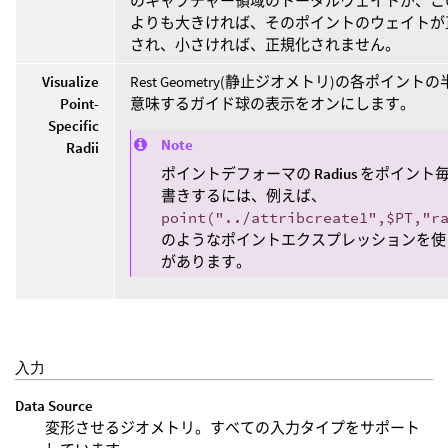
のキャプチャー領域のトータルウェイトが、こ
よりも大きければ、そのポイントのウェイトが
され、小さければ、正規化されません。
Visualize
Rest Geometry(静止ジオメトリ)の各ポイント
Point-
意味するガイド球の表示をオンにします。
Specific
Note
Radii
ポイントデフォーマの
Radius
をポイント
書きするには、例えば、
point("../attribcreate1",$PT,"r
のようなポイントエクスプレッションを使
があります。
入力
Data Source
変形させるジオメトリ。すべての入力タイプをサポート