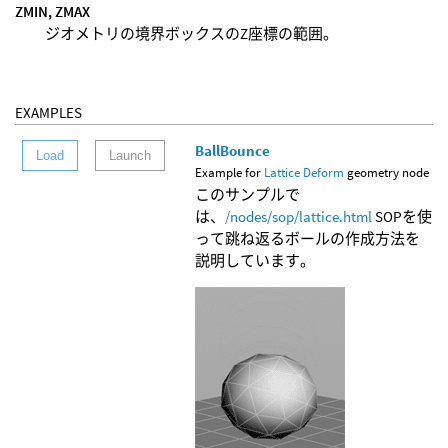
ZMIN, ZMAX
ジオメトリの境界ボックスのZ座標の範囲。
EXAMPLES
BallBounce
Load
Launch
Example for
Lattice Deform
geometry node
このサンプルで
は、
/nodes/sop/lattice.html
SOPを使
って跳ね返るボールの作成方法を
説明しています。