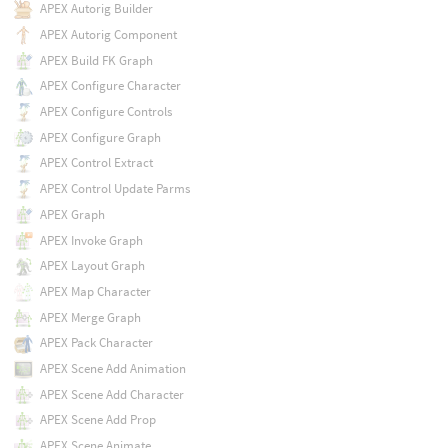
APEX Autorig Builder
APEX Autorig Component
APEX Build FK Graph
APEX Configure Character
APEX Configure Controls
APEX Configure Graph
APEX Control Extract
APEX Control Update Parms
APEX Graph
APEX Invoke Graph
APEX Layout Graph
APEX Map Character
APEX Merge Graph
APEX Pack Character
APEX Scene Add Animation
APEX Scene Add Character
APEX Scene Add Prop
APEX Scene Animate