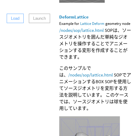
DeformLattice
Load
Launch
Example for
Lattice Deform
geometry node
/nodes/sop/lattice.html
SOPは、ソー
スジオメトリを囲んだ単純なジオ
メトリを操作することでアニメー
ションする変形を作成することが
できます。
このサンプルで
は、
/nodes/sop/lattice.html
SOPでア
ニメーションするBOX SOPを使用し
てソースジオメトリを変形する方
法を説明しています。 このケース
では、ソースジオメトリは球を使
用しています。