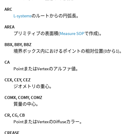
ARC
L-systems
のルートからの円弧長。
AREA
プリミティブの表面積(
Measure SOP
で作成)。
BBX, BBY, BBZ
境界ボックス内におけるポイントの相対位置(0から1)。
CA
PointまたはVertexのアルファ値。
CEX, CEY, CEZ
ジオメトリの重心。
COMX, COMY, COMZ
質量の中心。
CR, CG, CB
PointまたはVertexのDiffuseカラー。
CREASE