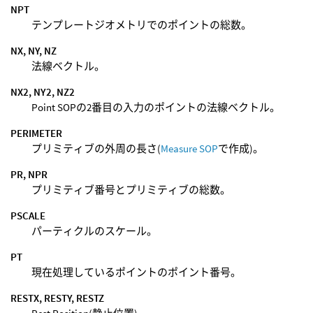
NPT
テンプレートジオメトリでのポイントの総数。
NX, NY, NZ
法線ベクトル。
NX2, NY2, NZ2
Point SOPの2番目の入力のポイントの法線ベクトル。
PERIMETER
プリミティブの外周の長さ(
Measure SOP
で作成)。
PR, NPR
プリミティブ番号とプリミティブの総数。
PSCALE
パーティクルのスケール。
PT
現在処理しているポイントのポイント番号。
RESTX, RESTY, RESTZ