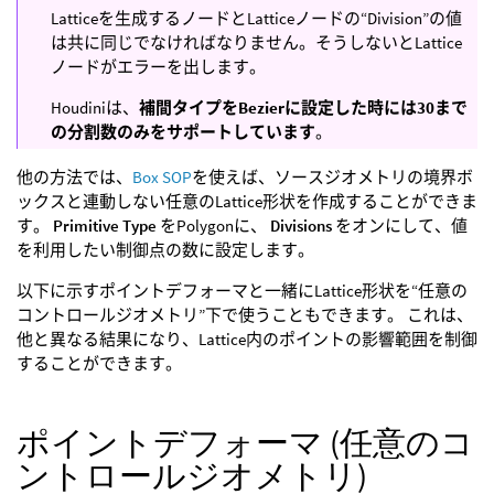
Latticeを生成するノードとLatticeノードの“Division”の値
は共に同じでなければなりません。そうしないとLattice
ノードがエラーを出します。
Houdiniは、
補間タイプをBezierに設定した時には30まで
の分割数のみをサポートしています
。
他の方法では、
Box SOP
を使えば、ソースジオメトリの境界ボ
ックスと連動しない任意のLattice形状を作成することができま
す。
Primitive Type
をPolygonに、
Divisions
をオンにして、値
を利用したい制御点の数に設定します。
以下に示すポイントデフォーマと一緒にLattice形状を“任意の
コントロールジオメトリ”下で使うこともできます。 これは、
他と異なる結果になり、Lattice内のポイントの影響範囲を制御
することができます。
ポイントデフォーマ (任意のコ
ントロールジオメトリ)