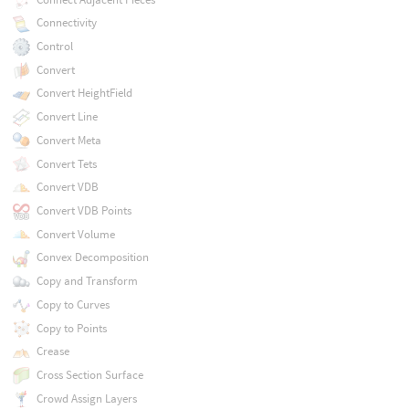
Connectivity
Control
Convert
Convert HeightField
Convert Line
Convert Meta
Convert Tets
Convert VDB
Convert VDB Points
Convert Volume
Convex Decomposition
Copy and Transform
Copy to Curves
Copy to Points
Crease
Cross Section Surface
Crowd Assign Layers