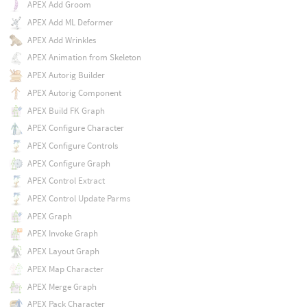
APEX Add Groom
APEX Add ML Deformer
APEX Add Wrinkles
APEX Animation from Skeleton
APEX Autorig Builder
APEX Autorig Component
APEX Build FK Graph
APEX Configure Character
APEX Configure Controls
APEX Configure Graph
APEX Control Extract
APEX Control Update Parms
APEX Graph
APEX Invoke Graph
APEX Layout Graph
APEX Map Character
APEX Merge Graph
APEX Pack Character