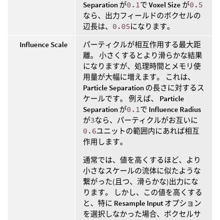
Separation
が
0.1
で
Voxel Size
が
0.5
なら、出力フィールドのボクセルの
辺長は、
0.05
になります。
Influence Scale
パーティクルが相互作用する最大距
離。 小さくするとより滑らかな結果
になりますが、処理時間とメモリ使
用量が大幅に増えます。 これは、
Particle Separation
の長さに対するス
ケールです。 例えば、
Particle
Separation
が
0.1
で
Influence Radius
が
3
なら、パーティクルがお互いに
0.6
ユニットの範囲内にあれば相互
作用します。
通常では、値を高くするほど、より
小さなスケールの流体に似たような
繋がった(且つ、滑らかな)出力にな
ります。 しかし、この値を高くする
と、特に
Resample Input
オプション
を選択しなかった場合、ボクセルサ