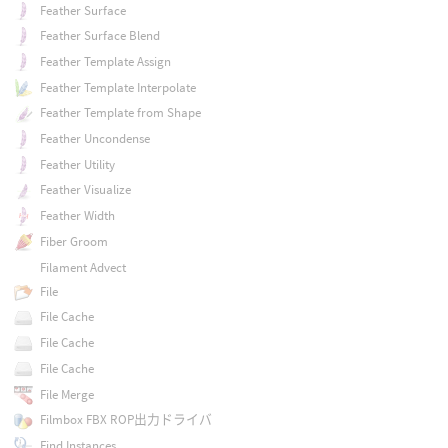
Feather Surface
Feather Surface Blend
Feather Template Assign
Feather Template Interpolate
Feather Template from Shape
Feather Uncondense
Feather Utility
Feather Visualize
Feather Width
Fiber Groom
Filament Advect
File
File Cache
File Cache
File Cache
File Merge
Filmbox FBX ROP出力ドライバ
Find Instances