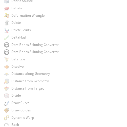
Debris Source
Deflate
Deformation Wrangle
Delete
Delete Joints
DeltaMush
Dem Bones Skinning Converter
Dem Bones Skinning Converter
Detangle
Dissolve
Distance along Geometry
Distance from Geometry
Distance from Target
Divide
Draw Curve
Draw Guides
Dynamic Warp
Each