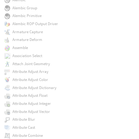
Alembic Group
Alembic Primitive
Alembic ROP Output Driver
Armature Capture
Armature Deform
Assemble
Association Select
Attach Joint Geometry
Attribute Adjust Array
Attribute Adjust Color
Attribute Adjust Dictionary
Attribute Adjust Float
Attribute Adjust Integer
Attribute Adjust Vector
Attribute Blur
Attribute Cast
Attribute Combine