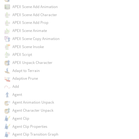
APEX Scene Add Animation
APEX Scene Add Character
APEX Scene Add Prop
APEX Scene Animate
APEX Scene Copy Animation
APEX Scene Invoke
APEX Script
APEX Unpack Character
Adapt to Terrain
Adaptive Prune
Add
Agent
Agent Animation Unpack
Agent Character Unpack
Agent Clip
Agent Clip Properties
Agent Clip Transition Graph