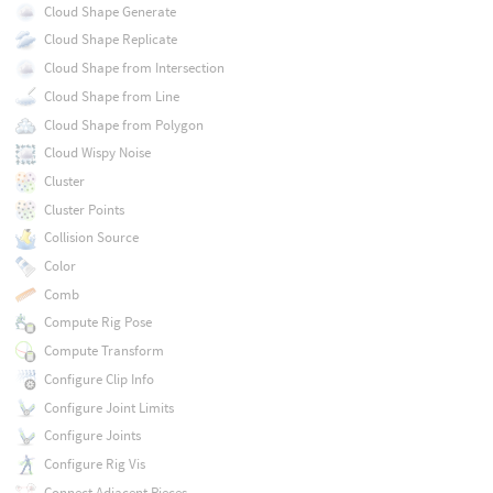
Cloud Shape Generate
Cloud Shape Replicate
Cloud Shape from Intersection
Cloud Shape from Line
Cloud Shape from Polygon
Cloud Wispy Noise
Cluster
Cluster Points
Collision Source
Color
Comb
Compute Rig Pose
Compute Transform
Configure Clip Info
Configure Joint Limits
Configure Joints
Configure Rig Vis
Connect Adjacent Pieces