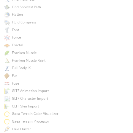
Find Shortest Path
Flatten
Fluid Compress
Font
Force
Fractal
Franken Muscle
Franken Muscle Paint
Full Body IK
Fur
Fuse
GLTF Animation Import
GLTF Character Import
GLTF Skin Import
Gaea Terrain Color Visualizer
Gaea Terrain Processor
Glue Cluster