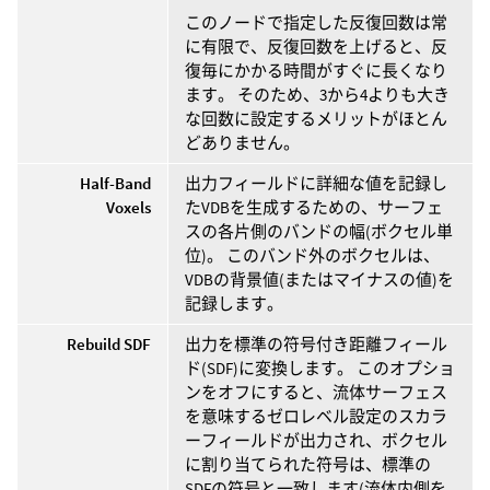
このノードで指定した反復回数は常
に有限で、反復回数を上げると、反
復毎にかかる時間がすぐに長くなり
ます。 そのため、3から4よりも大き
な回数に設定するメリットがほとん
どありません。
Half-Band
出力フィールドに詳細な値を記録し
Voxels
たVDBを生成するための、サーフェ
スの各片側のバンドの幅(ボクセル単
位)。 このバンド外のボクセルは、
VDBの背景値(またはマイナスの値)を
記録します。
Rebuild SDF
出力を標準の符号付き距離フィール
ド(SDF)に変換します。 このオプショ
ンをオフにすると、流体サーフェス
を意味するゼロレベル設定のスカラ
ーフィールドが出力され、ボクセル
に割り当てられた符号は、標準の
SDFの符号と一致します(流体内側を