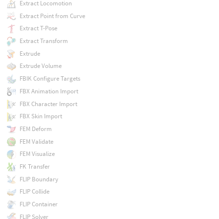
Extract Locomotion
Extract Point from Curve
Extract T-Pose
Extract Transform
Extrude
Extrude Volume
FBIK Configure Targets
FBX Animation Import
FBX Character Import
FBX Skin Import
FEM Deform
FEM Validate
FEM Visualize
FK Transfer
FLIP Boundary
FLIP Collide
FLIP Container
FLIP Solver