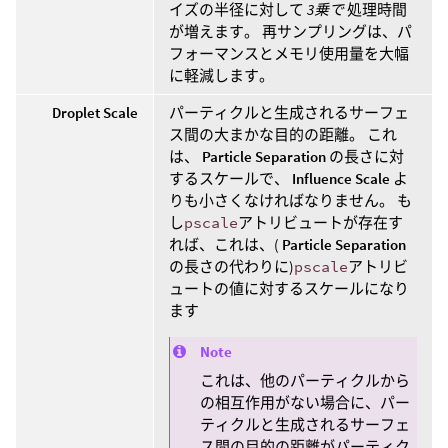
イズの半径に対して
3乗で
処理時間
が増えます。 再サンプリングは、パ
フォーマンスとメモリ使用量を大幅
に軽減します。
Droplet Scale
パーティクルと生成されるサーフェ
ス間の大まかな目的の距離。 これ
は、
Particle Separation
の長さに対
するスケールで、
Influence Scale
よ
りも小さくなければなりません。 も
し
pscale
アトリビュートが存在す
れば、これは、(
Particle Separation
の長さの代わりに)
pscale
アトリビ
ュートの値に対するスケールになり
ます
Note
これは、他のパーティクルから
の相互作用がない場合に、パー
ティクルと生成されるサーフェ
ス間の目的の距離がパーティク