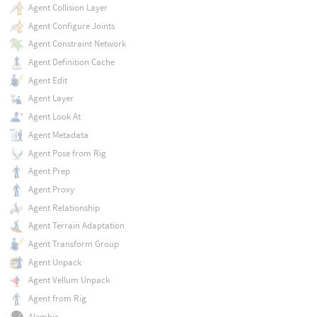
Agent Collision Layer
Agent Configure Joints
Agent Constraint Network
Agent Definition Cache
Agent Edit
Agent Layer
Agent Look At
Agent Metadata
Agent Pose from Rig
Agent Prep
Agent Proxy
Agent Relationship
Agent Terrain Adaptation
Agent Transform Group
Agent Unpack
Agent Vellum Unpack
Agent from Rig
Alembic