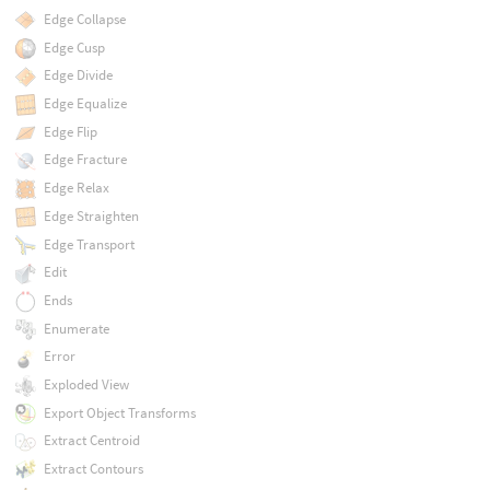
Edge Collapse
Edge Cusp
Edge Divide
Edge Equalize
Edge Flip
Edge Fracture
Edge Relax
Edge Straighten
Edge Transport
Edit
Ends
Enumerate
Error
Exploded View
Export Object Transforms
Extract Centroid
Extract Contours