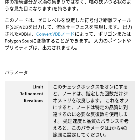
体の接続部分が水滴の集まりではなく、幅の狭いつる状のよ
うな見た目になります)を持ちます。
このノードは、ゼロレベルを設定した符号付き距離フィール
ド(SDF)VDBを出力して、流体サーフェスを表現します。 出力
されたVDBは、
Convert VDBノード
によって、ポリゴンまたは
Polygon Soupに変換することができます。 入力のポイントや
プリミティブは、出力されません。
パラメータ
Limit
このチェックボックスをオンにする
Refinement
と、ノードは、指定した回数だけジ
Iterations
オメトリを改良します。 これをオフ
にすると、ノードは特定の品質に到
達するのに必要な反復数を使用しま
す。 処理速度と品質のバランスを考
えると、このパラメータは1から4の
範囲に設定してください。