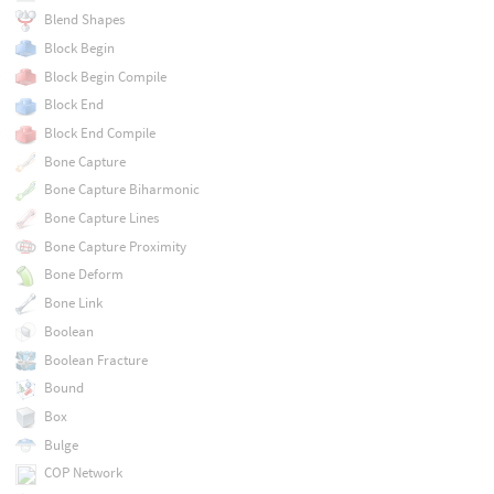
Blend Shapes
Block Begin
Block Begin Compile
Block End
Block End Compile
Bone Capture
Bone Capture Biharmonic
Bone Capture Lines
Bone Capture Proximity
Bone Deform
Bone Link
Boolean
Boolean Fracture
Bound
Box
Bulge
COP Network