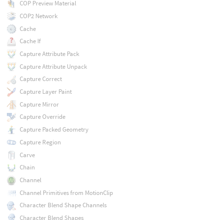
COP Preview Material
COP2 Network
Cache
Cache If
Capture Attribute Pack
Capture Attribute Unpack
Capture Correct
Capture Layer Paint
Capture Mirror
Capture Override
Capture Packed Geometry
Capture Region
Carve
Chain
Channel
Channel Primitives from MotionClip
Character Blend Shape Channels
Character Blend Shapes