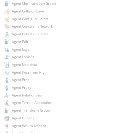
Agent Clip Transition Graph
Agent Collision Layer
Agent Configure Joints
Agent Constraint Network
Agent Definition Cache
Agent Edit
Agent Layer
Agent Look At
Agent Metadata
Agent Pose from Rig
Agent Prep
Agent Proxy
Agent Relationship
Agent Terrain Adaptation
Agent Transform Group
Agent Unpack
Agent Vellum Unpack