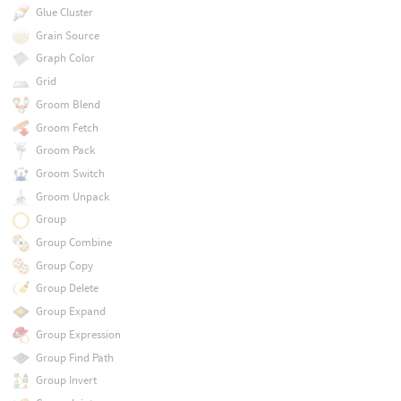
Glue Cluster
Grain Source
Graph Color
Grid
Groom Blend
Groom Fetch
Groom Pack
Groom Switch
Groom Unpack
Group
Group Combine
Group Copy
Group Delete
Group Expand
Group Expression
Group Find Path
Group Invert