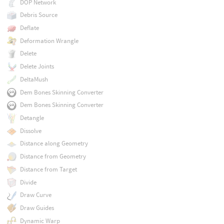
DOP Network
Debris Source
Deflate
Deformation Wrangle
Delete
Delete Joints
DeltaMush
Dem Bones Skinning Converter
Dem Bones Skinning Converter
Detangle
Dissolve
Distance along Geometry
Distance from Geometry
Distance from Target
Divide
Draw Curve
Draw Guides
Dynamic Warp