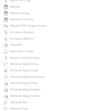
Agent from Rig
Alembic
Alembic Group
Alembic Primitive
Alembic ROP Output Driver
Armature Capture
Armature Deform
Assemble
Association Select
Attach Joint Geometry
Attribute Adjust Array
Attribute Adjust Color
Attribute Adjust Dictionary
Attribute Adjust Float
Attribute Adjust Integer
Attribute Adjust Vector
Attribute Blur
Attribute Cast