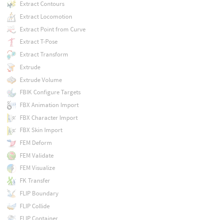
Extract Contours
Extract Locomotion
Extract Point from Curve
Extract T-Pose
Extract Transform
Extrude
Extrude Volume
FBIK Configure Targets
FBX Animation Import
FBX Character Import
FBX Skin Import
FEM Deform
FEM Validate
FEM Visualize
FK Transfer
FLIP Boundary
FLIP Collide
FLIP Container