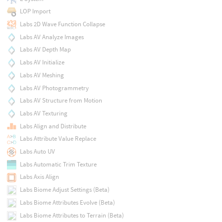
LOP Import
Labs 2D Wave Function Collapse
Labs AV Analyze Images
Labs AV Depth Map
Labs AV Initialize
Labs AV Meshing
Labs AV Photogrammetry
Labs AV Structure from Motion
Labs AV Texturing
Labs Align and Distribute
Labs Attribute Value Replace
Labs Auto UV
Labs Automatic Trim Texture
Labs Axis Align
Labs Biome Adjust Settings (Beta)
Labs Biome Attributes Evolve (Beta)
Labs Biome Attributes to Terrain (Beta)