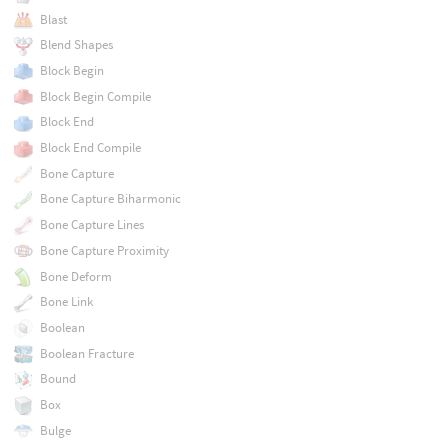
Blast
Blend Shapes
Block Begin
Block Begin Compile
Block End
Block End Compile
Bone Capture
Bone Capture Biharmonic
Bone Capture Lines
Bone Capture Proximity
Bone Deform
Bone Link
Boolean
Boolean Fracture
Bound
Box
Bulge