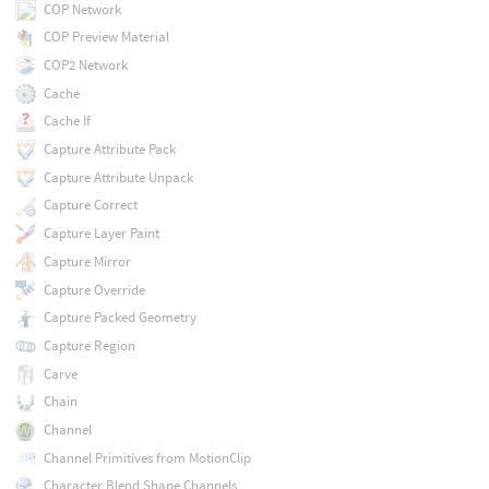
COP Network
COP Preview Material
COP2 Network
Cache
Cache If
Capture Attribute Pack
Capture Attribute Unpack
Capture Correct
Capture Layer Paint
Capture Mirror
Capture Override
Capture Packed Geometry
Capture Region
Carve
Chain
Channel
Channel Primitives from MotionClip
Character Blend Shape Channels