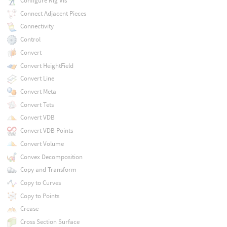
Configure Rig Vis
Connect Adjacent Pieces
Connectivity
Control
Convert
Convert HeightField
Convert Line
Convert Meta
Convert Tets
Convert VDB
Convert VDB Points
Convert Volume
Convex Decomposition
Copy and Transform
Copy to Curves
Copy to Points
Crease
Cross Section Surface