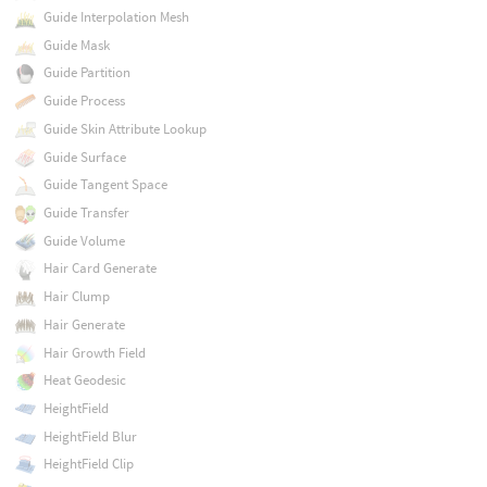
Guide Interpolation Mesh
Guide Mask
Guide Partition
Guide Process
Guide Skin Attribute Lookup
Guide Surface
Guide Tangent Space
Guide Transfer
Guide Volume
Hair Card Generate
Hair Clump
Hair Generate
Hair Growth Field
Heat Geodesic
HeightField
HeightField Blur
HeightField Clip