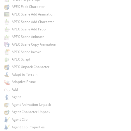
APEX Pack Character
APEX Scene Add Animation
APEX Scene Add Character
APEX Scene Add Prop
APEX Scene Animate
APEX Scene Copy Animation
APEX Scene Invoke
APEX Script
APEX Unpack Character
Adapt to Terrain
Adaptive Prune
Add
Agent
Agent Animation Unpack
Agent Character Unpack
Agent Clip
Agent Clip Properties