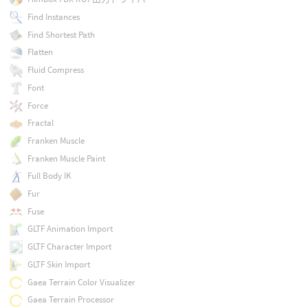
Find Instances
Find Shortest Path
Flatten
Fluid Compress
Font
Force
Fractal
Franken Muscle
Franken Muscle Paint
Full Body IK
Fur
Fuse
GLTF Animation Import
GLTF Character Import
GLTF Skin Import
Gaea Terrain Color Visualizer
Gaea Terrain Processor