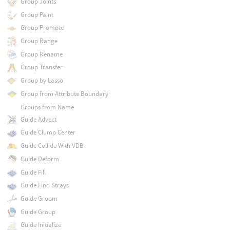
Group Joints
Group Paint
Group Promote
Group Range
Group Rename
Group Transfer
Group by Lasso
Group from Attribute Boundary
Groups from Name
Guide Advect
Guide Clump Center
Guide Collide With VDB
Guide Deform
Guide Fill
Guide Find Strays
Guide Groom
Guide Group
Guide Initialize