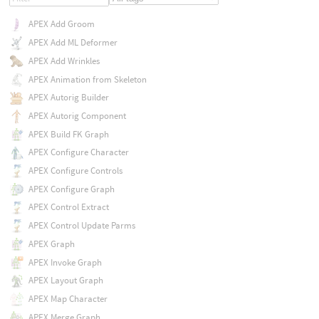
APEX Add Groom
APEX Add ML Deformer
APEX Add Wrinkles
APEX Animation from Skeleton
APEX Autorig Builder
APEX Autorig Component
APEX Build FK Graph
APEX Configure Character
APEX Configure Controls
APEX Configure Graph
APEX Control Extract
APEX Control Update Parms
APEX Graph
APEX Invoke Graph
APEX Layout Graph
APEX Map Character
APEX Merge Graph