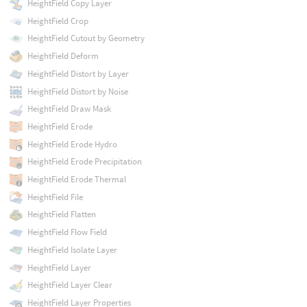
HeightField Copy Layer
HeightField Crop
HeightField Cutout by Geometry
HeightField Deform
HeightField Distort by Layer
HeightField Distort by Noise
HeightField Draw Mask
HeightField Erode
HeightField Erode Hydro
HeightField Erode Precipitation
HeightField Erode Thermal
HeightField File
HeightField Flatten
HeightField Flow Field
HeightField Isolate Layer
HeightField Layer
HeightField Layer Clear
HeightField Layer Properties