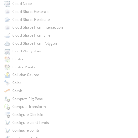
Cloud Noise
Cloud Shape Generate
Cloud Shape Replicate
Cloud Shape from Intersection
Cloud Shape from Line
Cloud Shape from Polygon
Cloud Wispy Noise
Cluster
Cluster Points
Collision Source
Color
Comb
Compute Rig Pose
Compute Transform
Configure Clip Info
Configure Joint Limits
Configure Joints