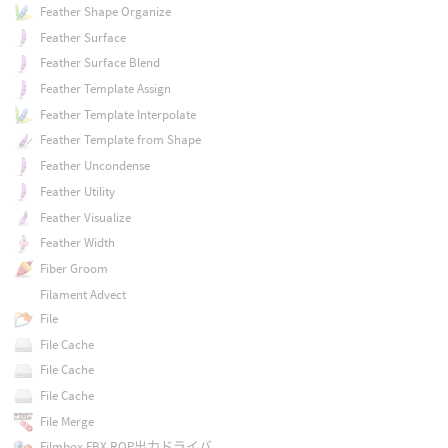
Feather Shape Organize
Feather Surface
Feather Surface Blend
Feather Template Assign
Feather Template Interpolate
Feather Template from Shape
Feather Uncondense
Feather Utility
Feather Visualize
Feather Width
Fiber Groom
Filament Advect
File
File Cache
File Cache
File Cache
File Merge
Filmbox FBX ROP出力ドライバ