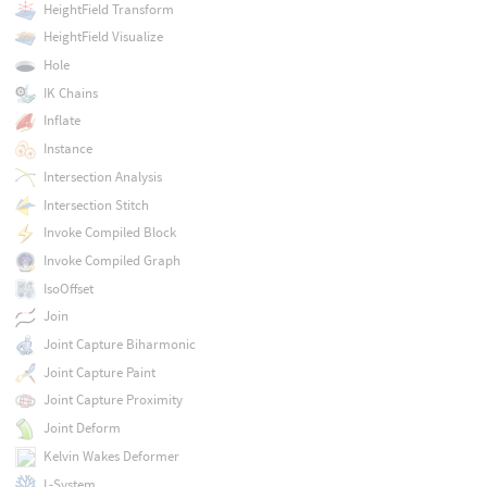
HeightField Transform
HeightField Visualize
Hole
IK Chains
Inflate
Instance
Intersection Analysis
Intersection Stitch
Invoke Compiled Block
Invoke Compiled Graph
IsoOffset
Join
Joint Capture Biharmonic
Joint Capture Paint
Joint Capture Proximity
Joint Deform
Kelvin Wakes Deformer
L-System