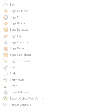
Each
Edge Collapse
Edge Cusp
Edge Divide
Edge Equalize
Edge Flip
Edge Fracture
Edge Relax
Edge Straighten
Edge Transport
Edit
Ends
Enumerate
Error
Exploded View
Export Object Transforms
Extract Centroid