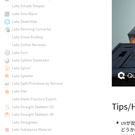
Labs Simple Shapes
Labs Sine Wave
Labs Sketchfab
Labs Skinning Converter
Labs Snow Buildup
Labs Soften Normals
Labs Sort
Labs Sphere Generator
Labs Spiral
Labs Splatter
Labs Split Primitives by Normal
Labs Star
Labs Static Fracture Export
Tips/
Labs Straight Skeleton 2D
Labs Straight Skeleton 3D
Labs Straighten
UVが
どうか
Labs Substance Material