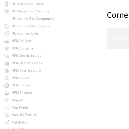
ML Regression Linear
ML Regression Proximity
Corne
ML Volume Tile Component
ML Volume Tile Inference
ML Volume Upres
MPM Collider
MPM Container
MPM Debris Source
MPM Deform Pieces
MPM Post-Fracture
MPM Solver
MPM Source
MPM Surface
Magnet
Map Points
Mask by Feature
Match Axis