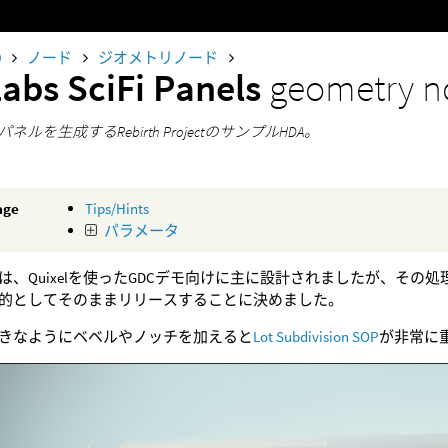
0
ノード
ジオメトリノード
Labs SciFi Panels
geometry n
ネルを生成するRebirth ProjectのサンプルHDA。
age
Tips/Hints
パラメータ
は、Quixelを使ったGDCデモ向けに主に設計されましたが、そ
的としてそのままリリースすることに決めました。
きなようにベベルやノッチを加えると
Lot Subdivision SOP
が非常に