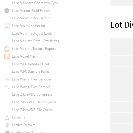
Labs Validate Geometry Type
Labs Vector Field Export
Labs View Vertex Order
Lot Di
Labs Visualize Vector
Labs Volume Adjust Look
Labs Volume Detail Attributes
Labs VolumeTexture Export
Labs Voxel Mesh
Labs WFC Initialize Grid
Labs WFC Sample Paint
Labs Wang Tiles Decoder
Labs Wang Tiles Sample
Labs ZibraVDB Compress
Labs ZibraVDB Decompress
Labs ZibraVDB File Cache
Laplacian
Lattice Deform
Lattice from Volume