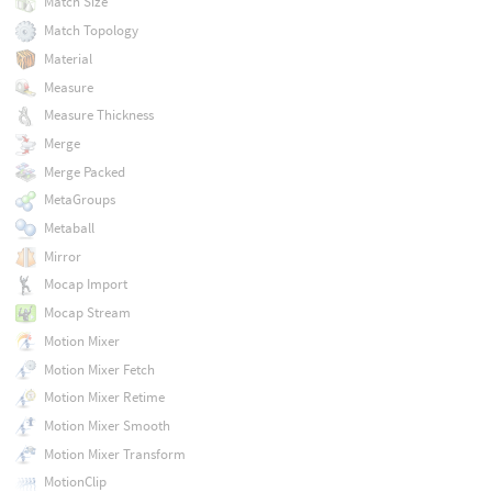
Match Size
Match Topology
Material
Measure
Measure Thickness
Merge
Merge Packed
MetaGroups
Metaball
Mirror
Mocap Import
Mocap Stream
Motion Mixer
Motion Mixer Fetch
Motion Mixer Retime
Motion Mixer Smooth
Motion Mixer Transform
MotionClip