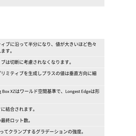
ティブに沿って半分になり、値が大きいほど色々
れます。
ィブは切断に考慮されなくなります。
プリミティブを生成しプラスの値は垂直方向に細
。
Box XZはワールド空間基準で、Longest Edgeは形
。
タに結合されます。
の最終ロット数。
かってクランプするグラデーションの強度。