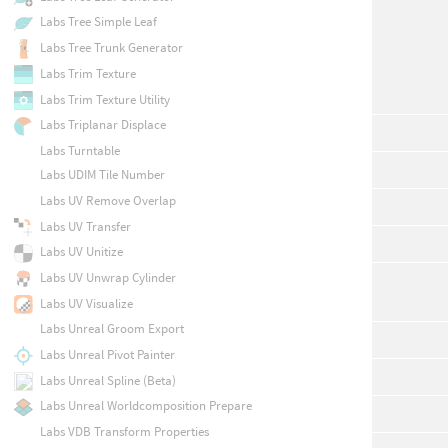
Labs Tree Simple Leaf
Labs Tree Trunk Generator
Labs Trim Texture
Labs Trim Texture Utility
Labs Triplanar Displace
Labs Turntable
Labs UDIM Tile Number
Labs UV Remove Overlap
Labs UV Transfer
Labs UV Unitize
Labs UV Unwrap Cylinder
Labs UV Visualize
Labs Unreal Groom Export
Labs Unreal Pivot Painter
Labs Unreal Spline (Beta)
Labs Unreal Worldcomposition Prepare
Labs VDB Transform Properties