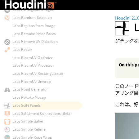
Labs RBD Edge Strip
Labs RC Register Images
Houdini 21.
Labs Random Selection
Labs Regions from Image
Labs Remove Inside Faces
SFチックなパ
Labs Remove UV Distortion
Labs Repair
Labs RizomUV Optimize
On this p
Labs RizomUV Processor
Labs RizomUV Rectangularize
Labs RizomUV Unwrap
このノード
Labs Road Generator
アリング目
Labs Rokoko Mocap
これは、好
Labs SciFi Panels
Labs Settlement Connections (Beta)
Labs Simple Baker
Labs Simple Retime
Labs Simple Rope Wrap