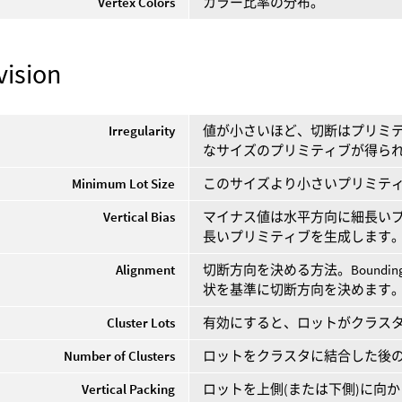
Vertex Colors
カラー比率の分布。
vision
Irregularity
値が小さいほど、切断はプリミ
なサイズのプリミティブが得ら
Minimum Lot Size
このサイズより小さいプリミテ
Vertical Bias
マイナス値は水平方向に細長い
長いプリミティブを生成します
Alignment
切断方向を決める方法。Bounding 
状を基準に切断方向を決めます
Cluster Lots
有効にすると、ロットがクラス
Number of Clusters
ロットをクラスタに結合した後
Vertical Packing
ロットを上側(または下側)に向