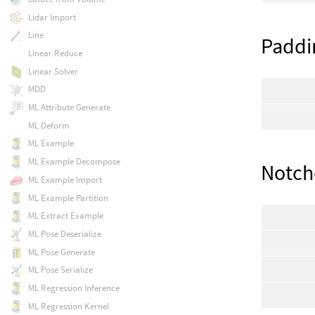
Lidar Import
Line
Paddi
Linear Reduce
Linear Solver
MDD
ML Attribute Generate
ML Deform
ML Example
ML Example Decompose
Notch
ML Example Import
ML Example Partition
ML Extract Example
ML Pose Deserialize
ML Pose Generate
ML Pose Serialize
ML Regression Inference
ML Regression Kernel