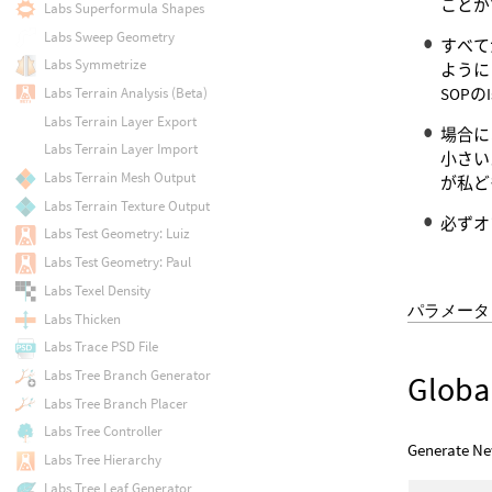
ことが
Labs Superformula Shapes
Labs Sweep Geometry
すべて
Labs Symmetrize
ように
SOPの
Labs Terrain Analysis (Beta)
Labs Terrain Layer Export
場合に
Labs Terrain Layer Import
小さい
Labs Terrain Mesh Output
が私ど
Labs Terrain Texture Output
必ずオ
Labs Test Geometry: Luiz
Labs Test Geometry: Paul
Labs Texel Density
パラメータ
Labs Thicken
Labs Trace PSD File
Labs Tree Branch Generator
Global
Labs Tree Branch Placer
Labs Tree Controller
Generate Ne
Labs Tree Hierarchy
Labs Tree Leaf Generator