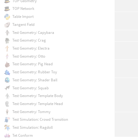
TOP Geometry
TOP Network
Table Import
Tangent Field
Test Geometry: Capybara
Test Geometry: Crag
Test Geometry: Electra
Test Geometry: Otto
Test Geometry: Pig Head
Test Geometry: Rubber Toy
Test Geometry: Shader Ball
Test Geometry: Squab
Test Geometry: Template Body
Test Geometry: Template Head
Test Geometry: Tommy
Test Simulation: Crowd Transition
Test Simulation: Ragdoll
Tet Conform