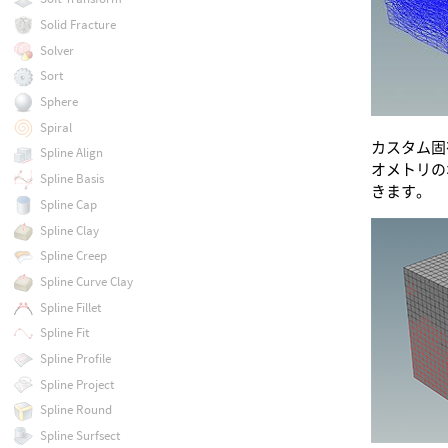
Solid Fracture
Solver
Sort
Sphere
Spiral
カスタム固
Spline Align
オメトリの
Spline Basis
きます。
Spline Cap
Spline Clay
Spline Creep
Spline Curve Clay
Spline Fillet
Spline Fit
Spline Profile
Spline Project
Spline Round
Spline Surfsect