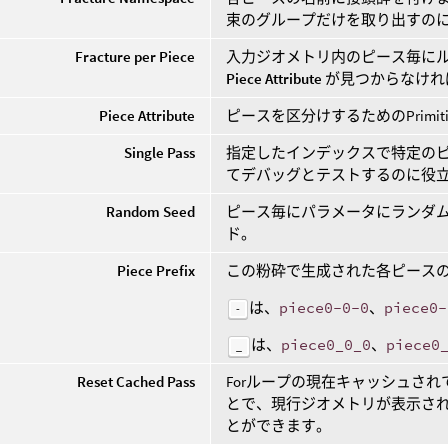
束のグループだけを取り出すの
Fracture per Piece
入力ジオメトリ内のピース毎に
Piece Attribute
が見つからなけれ
Piece Attribute
ピースを区分けするためのPrimit
Single Pass
指定したインデックスで特定のピ
てデバッグとテストするのに役
Random Seed
ピース毎にパラメータにランダ
ド。
Piece Prefix
この粉砕で生成された各ピース
は、
piece0-0-0
、
piece0-
-
は、
piece0_0_0
、
piece0
_
Reset Cached Pass
Forループの現在キャッシュさ
とで、現行ジオメトリが表示さ
とができます。