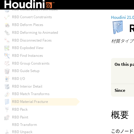
RBD Constraints From Lines
RBD Constraints From Rules
Houdini 21.
RBD Convert Constraints
RBD Deform Pieces
RBD Deforming to Animated
RBD Disconnected Faces
材質タイプ
RBD Exploded View
RBD Find Instances
RBD Group Constraints
On this p
RBD Guide Setup
RBD I/O
RBD Interior Detail
Since
RBD Match Transforms
RBD Material Fracture
RBD Pack
概要
RBD Paint
RBD Transform
このノード
RBD Unpack