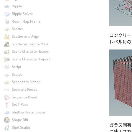
Ripple
Ripple Solver
Room Map Frame
Scatter
コンクリー
Scatter and Align
レベル毎の
Scatter in Texture Mask
Scene Character Export
Scene Character Import
Script
Sculpt
Secondary Motion
Separate Pieces
Sequence Blend
Set T-Pose
Shallow Water Solver
Shape Diff
ガラス固有
Shot Sculpt
に使用され