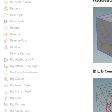
Fractured 
Remesh to Grid
Repack
Resample
Rest Position
Retime
Reverse
Reverse Foot
Revolve
Rewire Vertices
Rig Attribute VOP
Rig Attribute Wrangle
他にも
Cons
Rig Copy Transforms
Rig Doctor
Rig Match Pose
Rig Mirror Pose
Rig Pose
Rig Python
Rig Stash Pose