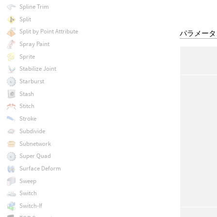
Spline Trim
Split
Split by Point Attribute
パラメータ
Spray Paint
Sprite
Stabilize Joint
Starburst
Stash
Stitch
Stroke
Subdivide
Subnetwork
Super Quad
Surface Deform
Sweep
Switch
Switch-If