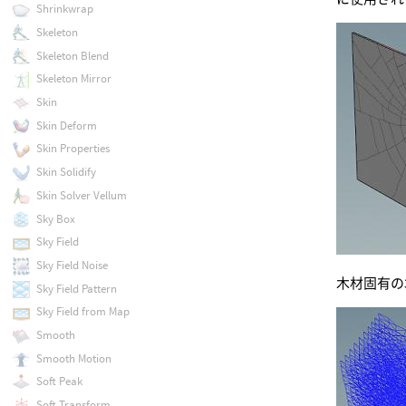
Shrinkwrap
Skeleton
Skeleton Blend
Skeleton Mirror
Skin
Skin Deform
Skin Properties
Skin Solidify
Skin Solver Vellum
Sky Box
Sky Field
Sky Field Noise
木材固有の
Sky Field Pattern
Sky Field from Map
Smooth
Smooth Motion
Soft Peak
Soft Transform