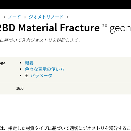
0
ノード
ジオメトリノード
RBD Material Fracture
geom
3.0
に基づいて入力ジオメトリを粉砕します。
age
概要
色々な表示の使い方
パラメータ
18.0
は、指定した材質タイプに基づいて適切にジオメトリを粉砕するこ