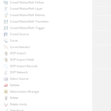
Crowd MotionPath Follow
Crowd MotionPath Layer
Crowd MotionPath Retime
Crowd MotionPath Transition
Crowd MotionPath Trigger
Crowd Source
Curve
Curve Intersect
DOP Import
DOP Import Fields
DOP Import Records
DOP Network
Debris Source
Deflate
Deformation Wrangle
Delete
Delete Joints
DeltaMush