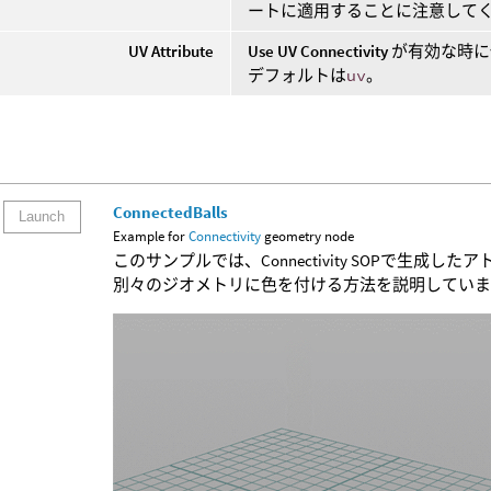
ートに適用することに注意して
UV Attribute
Use UV Connectivity
が有効な時に
デフォルトは
uv
。
ConnectedBalls
Launch
Example for
Connectivity
geometry node
このサンプルでは、Connectivity SOPで生成
別々のジオメトリに色を付ける方法を説明してい