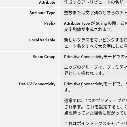
Attribute
作成するアトリビュートの名前
Attribute Type
整数または文字列のどちらのア
Prefix
Attribute Type
が
String
の時、こ
文字列値が生成されます。
Local Variable
新しいクラスをマッピングする
ュート名をすべて大文字にした
Seam Group
Primitive Connectivityモ
エッジのグループは、プリミテ
界として扱われます。
Use UV Connectivity
Primitive Connectivityモードで、
す。
通常では、2つのプリミティブ
されます。 これを設定すると、
点を持っていた場合に繋がって
これはポイントテクスチャアト