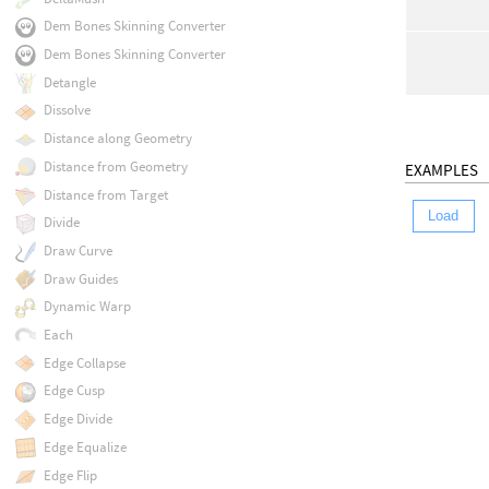
Dem Bones Skinning Converter
Dem Bones Skinning Converter
Detangle
Dissolve
Distance along Geometry
Distance from Geometry
EXAMPLES
Distance from Target
Load
Divide
Draw Curve
Draw Guides
Dynamic Warp
Each
Edge Collapse
Edge Cusp
Edge Divide
Edge Equalize
Edge Flip