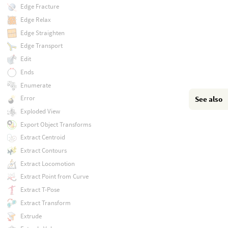
Edge Fracture
Edge Relax
Edge Straighten
Edge Transport
Edit
Ends
Enumerate
Error
See also
Exploded View
Export Object Transforms
Extract Centroid
Extract Contours
Extract Locomotion
Extract Point from Curve
Extract T-Pose
Extract Transform
Extrude