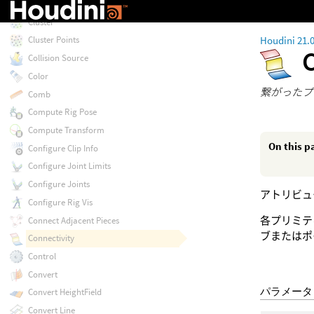
Cloud Wispy Noise
Cluster
Houdini 21.
Cluster Points
Collision Source
Color
繋がったプ
Comb
Compute Rig Pose
Compute Transform
On this p
Configure Clip Info
Configure Joint Limits
Configure Joints
アトリビュ
Configure Rig Vis
各プリミテ
Connect Adjacent Pieces
ブまたはポ
Connectivity
Control
Convert
パラメータ
Convert HeightField
Convert Line