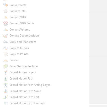
Convert Meta
Convert Tets
Convert VDB
Convert VDB Points
Convert Volume
Convex Decomposition
Copy and Transform
Copy to Curves
Copy to Points
Crease
Cross Section Surface
Crowd Assign Layers
Crowd MotionPath
Crowd MotionPath Arcing Layer
Crowd MotionPath Avoid
Crowd MotionPath Edit
Crowd MotionPath Evaluate