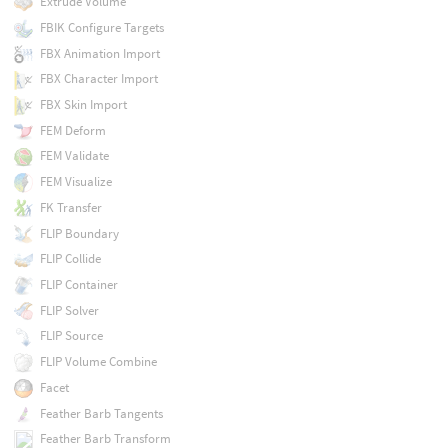
Extrude Volume
FBIK Configure Targets
FBX Animation Import
FBX Character Import
FBX Skin Import
FEM Deform
FEM Validate
FEM Visualize
FK Transfer
FLIP Boundary
FLIP Collide
FLIP Container
FLIP Solver
FLIP Source
FLIP Volume Combine
Facet
Feather Barb Tangents
Feather Barb Transform