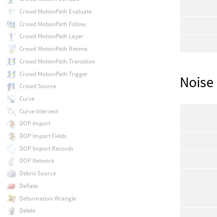
Crowd MotionPath Evaluate
Crowd MotionPath Follow
Crowd MotionPath Layer
Crowd MotionPath Retime
Crowd MotionPath Transition
Crowd MotionPath Trigger
Noise
Crowd Source
Curve
Curve Intersect
DOP Import
DOP Import Fields
DOP Import Records
DOP Network
Debris Source
Deflate
Deformation Wrangle
Delete