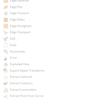
Edge Equalize
Edge Flip
Edge Fracture
Edge Relax
Edge Straighten
Edge Transport
Edit
Ends
Enumerate
Error
Exploded View
Export Object Transforms
Extract Centroid
Extract Contours
Extract Locomotion
Extract Point from Curve
Extract T-Pose
Extract Transform