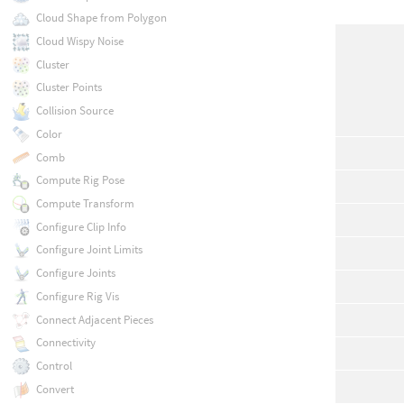
Cloud Shape from Polygon
Cloud Wispy Noise
Cluster
Cluster Points
Collision Source
Color
Comb
Compute Rig Pose
Compute Transform
Configure Clip Info
Configure Joint Limits
Configure Joints
Configure Rig Vis
Connect Adjacent Pieces
Connectivity
Control
Convert