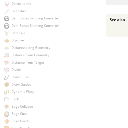
Delete Joints
DeltaMush
Dem Bones Skinning Converter
See also
Dem Bones Skinning Converter
Detangle
Dissolve
Distance along Geometry
Distance from Geometry
Distance from Target
Divide
Draw Curve
Draw Guides
Dynamic Warp
Each
Edge Collapse
Edge Cusp
Edge Divide