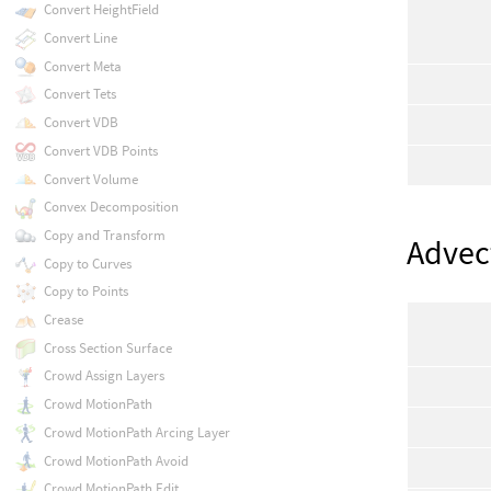
Convert HeightField
Convert Line
Convert Meta
Convert Tets
Convert VDB
Convert VDB Points
Convert Volume
Convex Decomposition
Copy and Transform
Advec
Copy to Curves
Copy to Points
Crease
Cross Section Surface
Crowd Assign Layers
Crowd MotionPath
Crowd MotionPath Arcing Layer
Crowd MotionPath Avoid
Crowd MotionPath Edit