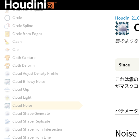
Character Pack
Character Unpack
Houdini 21.
Circle
Circle Spline
Circle from Edges
雲のような
Clean
Clip
Cloth Capture
Since
Cloth Deform
Cloud Adjust Density Profile
これは雲の
Cloud Billowy Noise
がマスクコ
Cloud Clip
Cloud Light
Cloud Noise
パラメータ
Cloud Shape Generate
Cloud Shape Replicate
Cloud Shape from Intersection
Noise
Cloud Shape from Line