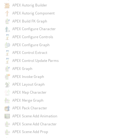
APEX Autorig Builder
APEX Autorig Component
APEX Build FK Graph
APEX Configure Character
APEX Configure Controls
APEX Configure Graph
APEX Control Extract
APEX Control Update Parms
APEX Graph
APEX Invoke Graph
APEX Layout Graph
APEX Map Character
APEX Merge Graph
APEX Pack Character
APEX Scene Add Animation
APEX Scene Add Character
APEX Scene Add Prop