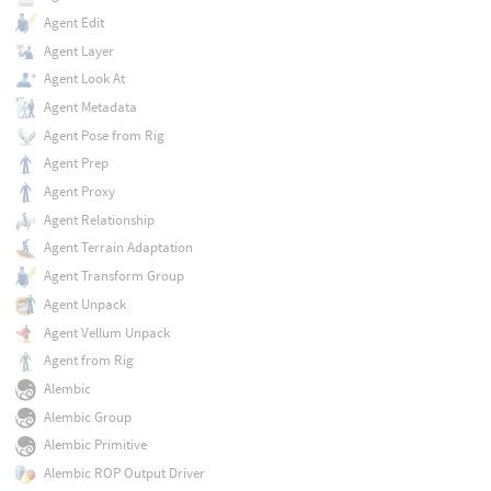
Agent Edit
Agent Layer
Agent Look At
Agent Metadata
Agent Pose from Rig
Agent Prep
Agent Proxy
Agent Relationship
Agent Terrain Adaptation
Agent Transform Group
Agent Unpack
Agent Vellum Unpack
Agent from Rig
Alembic
Alembic Group
Alembic Primitive
Alembic ROP Output Driver