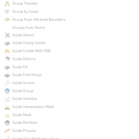
Group Transfer
Group by Lasso
Group from Attribute Boundary
Groups from Name
Guide Advect
Guide Clump Center
Guide Collide With VDB
Guide Deform
Guide Fill
Guide Find Strays
Guide Groom
Guide Group
Guide Initialize
Guide Interpolation Mesh
Guide Mask
Guide Partition
Guide Process
Guide Skin Attribute Lookup