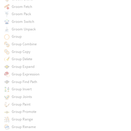
Groom Fetch
Groom Pack
Groom Switch
Groom Unpack
Group
Group Combine
Group Copy
Group Delete
Group Expand
Group Expression
Group Find Path
Group Invert
Group Joints
Group Paint
Group Promote
Group Range
Group Rename