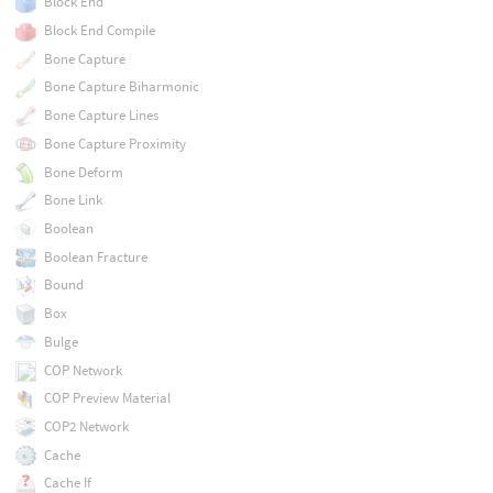
Block End
Block End Compile
Bone Capture
Bone Capture Biharmonic
Bone Capture Lines
Bone Capture Proximity
Bone Deform
Bone Link
Boolean
Boolean Fracture
Bound
Box
Bulge
COP Network
COP Preview Material
COP2 Network
Cache
Cache If