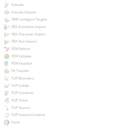
Extrude
Extrude Volume
FBIK Configure Targets
FBX Animation Import
FBX Character Import
FBX Skin Import
FEM Deform
FEM Validate
FEM Visualize
FK Transfer
FLIP Boundary
FLIP Collide
FLIP Container
FLIP Solver
FLIP Source
FLIP Volume Combine
Facet