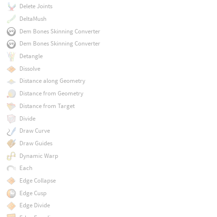
Delete Joints
DeltaMush
Dem Bones Skinning Converter
Dem Bones Skinning Converter
Detangle
Dissolve
Distance along Geometry
Distance from Geometry
Distance from Target
Divide
Draw Curve
Draw Guides
Dynamic Warp
Each
Edge Collapse
Edge Cusp
Edge Divide