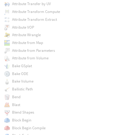
Attribute Transfer by UV
Attribute Transform Compute
Attribute Transform Extract
Attribute VOP
Attribute Wrangle
Attribute from Map
Attribute from Parameters
Attribute from Volume
Bake GSplat
Bake ODE
Bake Volume
Ballistic Path
Bend
Blast
Blend Shapes
Block Begin
Block Begin Compile