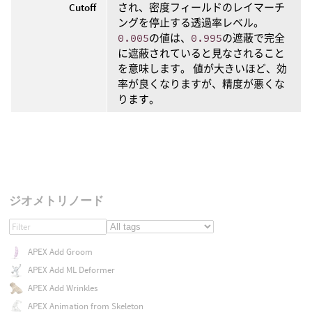
Cutoff
され、密度フィールドのレイマーチ
ングを停止する透過率レベル。
0.005
の値は、
0.995
の遮蔽で完全
に遮蔽されていると見なされること
を意味します。 値が大きいほど、効
率が良くなりますが、精度が悪くな
ります。
ジオメトリノード
APEX Add Groom
APEX Add ML Deformer
APEX Add Wrinkles
APEX Animation from Skeleton