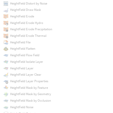
HeightField Distort by Noise
HeightField Draw Mask
HeightField Erode
HeightField Erode Hydro
HeightField Erode Precipitation
HeightField Erode Thermal
HeightField File
HeightField Flatten
HeightField Flow Field
HeightField Isolate Layer
HeightField Layer
HeightField Layer Clear
HeightField Layer Properties
HeightField Mask by Feature
HeightField Mask by Geometry
HeightField Mask by Occlusion
HeightField Noise