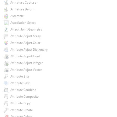
Armature Capture
Armature Deform
Assemble
Association Select
Attach Joint Geometry
Attribute Adjust Array
Attribute Adjust Color
Attribute Adjust Dictionary
Attribute Adjust Float
Attribute Adjust Integer
Attribute Adjust Vector
Attribute Blur
Attribute Cast
Attribute Combine
Attribute Composite
Attribute Copy
Attribute Create
Attribute Delete