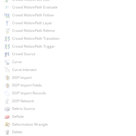
Crowd MotionPath Evaluate
Crowd MotionPath Follow
Crowd MotionPath Layer
Crowd MotionPath Retime
Crowd MotionPath Transition
Crowd MotionPath Trigger
Crowd Source
Curve
Curve Intersect
DOP Import
DOP Import Fields
DOP Import Records
DOP Network
Debris Source
Deflate
Deformation Wrangle
Delete