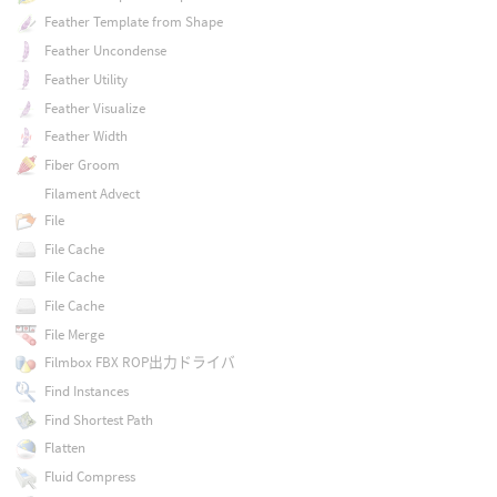
Feather Template from Shape
Feather Uncondense
Feather Utility
Feather Visualize
Feather Width
Fiber Groom
Filament Advect
File
File Cache
File Cache
File Cache
File Merge
Filmbox FBX ROP出力ドライバ
Find Instances
Find Shortest Path
Flatten
Fluid Compress