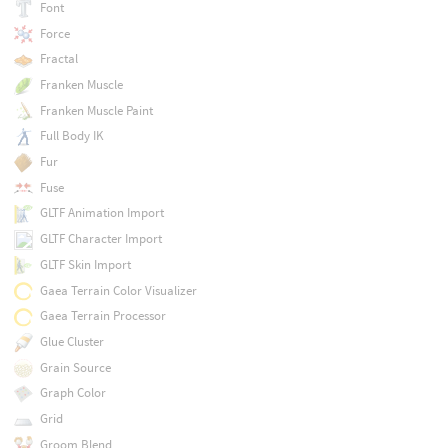
Font
Force
Fractal
Franken Muscle
Franken Muscle Paint
Full Body IK
Fur
Fuse
GLTF Animation Import
GLTF Character Import
GLTF Skin Import
Gaea Terrain Color Visualizer
Gaea Terrain Processor
Glue Cluster
Grain Source
Graph Color
Grid
Groom Blend