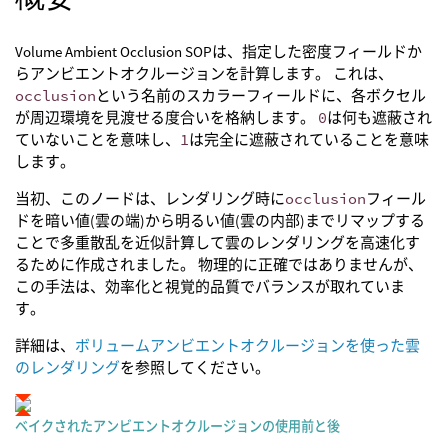
Volume Ambient Occlusion SOPは、指定した密度フィールドか
らアンビエントオクルージョンを計算します。 これは、
occlusion
という名前のスカラーフィールドに、各ボクセル
が周辺環境を見渡せる度合いを格納します。
0
は何も遮蔽され
ていないことを意味し、
1
は完全に遮蔽されていることを意味
します。
当初、このノードは、レンダリング時に
occlusion
フィール
ドを暗い値(雲の端)から明るい値(雲の内部)までリマップする
ことで多重散乱を近似計算して雲のレンダリングを高速化す
るために作成されました。 物理的に正確ではありませんが、
この手法は、効率化と視覚的品質でバランスが取れていま
す。
詳細は、
ボリュームアンビエントオクルージョンを使った雲
のレンダリング
を参照してください。
ベイクされたアンビエントオクルージョンの使用前と後