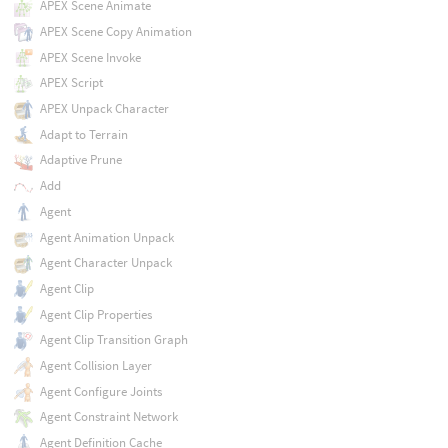
APEX Scene Animate
APEX Scene Copy Animation
APEX Scene Invoke
APEX Script
APEX Unpack Character
Adapt to Terrain
Adaptive Prune
Add
Agent
Agent Animation Unpack
Agent Character Unpack
Agent Clip
Agent Clip Properties
Agent Clip Transition Graph
Agent Collision Layer
Agent Configure Joints
Agent Constraint Network
Agent Definition Cache