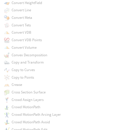
Convert HeightField
Convert Line
Convert Meta
Convert Tets
Convert VDB
Convert VDB Points
Convert Volume
Convex Decomposition
Copy and Transform
Copy to Curves
Copy to Points
Crease
Cross Section Surface
Crowd Assign Layers
Crowd MotionPath
Crowd MotionPath Arcing Layer
Crowd MotionPath Avoid
Crowd MotionPath Edit