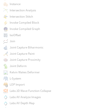
Instance
Intersection Analysis
Intersection Stitch
Invoke Compiled Block
Invoke Compiled Graph
IsoOffset
Join
Joint Capture Biharmonic
Joint Capture Paint
Joint Capture Proximity
Joint Deform
Kelvin Wakes Deformer
L-System
LOP Import
Labs 2D Wave Function Collapse
Labs AV Analyze Images
Labs AV Depth Map