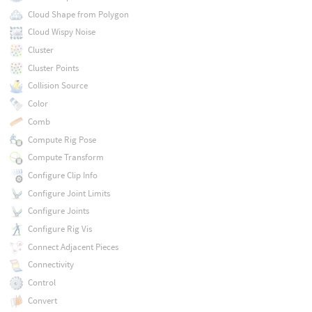
Cloud Shape from Polygon
Cloud Wispy Noise
Cluster
Cluster Points
Collision Source
Color
Comb
Compute Rig Pose
Compute Transform
Configure Clip Info
Configure Joint Limits
Configure Joints
Configure Rig Vis
Connect Adjacent Pieces
Connectivity
Control
Convert