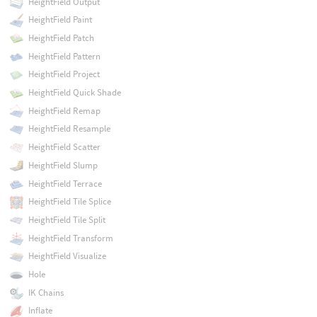
HeightField Output
HeightField Paint
HeightField Patch
HeightField Pattern
HeightField Project
HeightField Quick Shade
HeightField Remap
HeightField Resample
HeightField Scatter
HeightField Slump
HeightField Terrace
HeightField Tile Splice
HeightField Tile Split
HeightField Transform
HeightField Visualize
Hole
IK Chains
Inflate