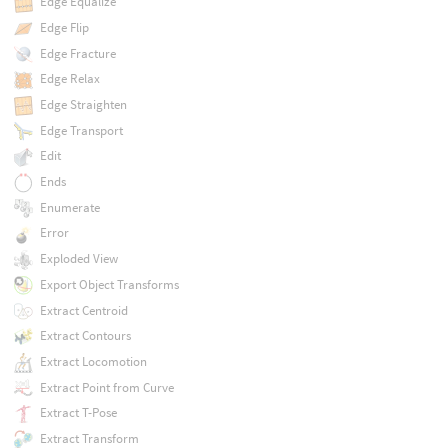
Edge Equalize
Edge Flip
Edge Fracture
Edge Relax
Edge Straighten
Edge Transport
Edit
Ends
Enumerate
Error
Exploded View
Export Object Transforms
Extract Centroid
Extract Contours
Extract Locomotion
Extract Point from Curve
Extract T-Pose
Extract Transform