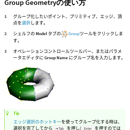
Group Geometryの使い方
グループ化したいポイント、プリミティブ、エッジ、頂
点を
選択
します。
シェルフの
Model
タブの
Group
ツールをクリックしま
す。
オペレーションコントロールツールバー、またはパラメ
ータエディタに
Group Name
にグループ名を入力します。
Tip
エッジ選択のホットキー
を使ってグループ化する時は、
選択を完了してから
を押し(
を押すのでは
⇥ Tab
Enter