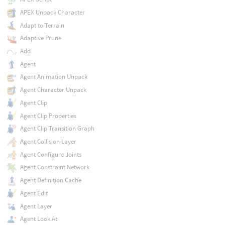
APEX Unpack Character
Adapt to Terrain
Adaptive Prune
Add
Agent
Agent Animation Unpack
Agent Character Unpack
Agent Clip
Agent Clip Properties
Agent Clip Transition Graph
Agent Collision Layer
Agent Configure Joints
Agent Constraint Network
Agent Definition Cache
Agent Edit
Agent Layer
Agent Look At