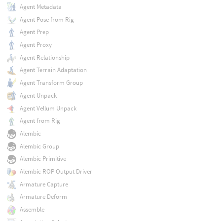
Agent Metadata
Agent Pose from Rig
Agent Prep
Agent Proxy
Agent Relationship
Agent Terrain Adaptation
Agent Transform Group
Agent Unpack
Agent Vellum Unpack
Agent from Rig
Alembic
Alembic Group
Alembic Primitive
Alembic ROP Output Driver
Armature Capture
Armature Deform
Assemble