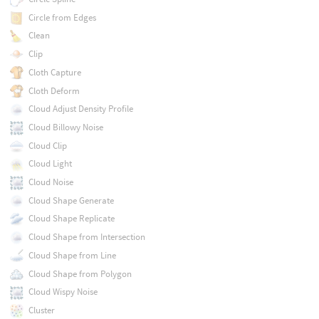
Circle from Edges
Clean
Clip
Cloth Capture
Cloth Deform
Cloud Adjust Density Profile
Cloud Billowy Noise
Cloud Clip
Cloud Light
Cloud Noise
Cloud Shape Generate
Cloud Shape Replicate
Cloud Shape from Intersection
Cloud Shape from Line
Cloud Shape from Polygon
Cloud Wispy Noise
Cluster