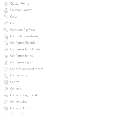
Cluster Points
Collision Source
Color
Comb
Compute Rig Pose
Compute Transform
Configure Clip Info
Configure Joint Limits
Configure Joints
Configure Rig Vis
Connect Adjacent Pieces
Connectivity
Control
Convert
Convert HeightField
Convert Line
Convert Meta