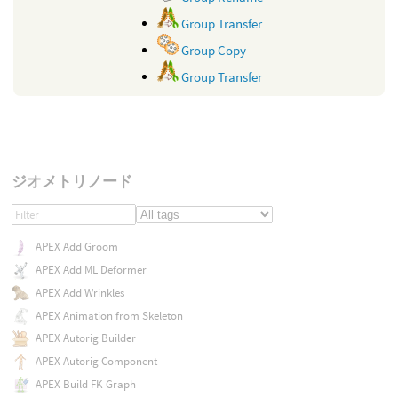
Group Transfer
Group Copy
Group Transfer
ジオメトリノード
APEX Add Groom
APEX Add ML Deformer
APEX Add Wrinkles
APEX Animation from Skeleton
APEX Autorig Builder
APEX Autorig Component
APEX Build FK Graph