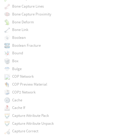
Bone Capture Lines
Bone Capture Proximity
Bone Deform
Bone Link
Boolean
Boolean Fracture
Bound
Box
Bulge
COP Network
COP Preview Material
COP2 Network
Cache
Cache If
Capture Attribute Pack
Capture Attribute Unpack
Capture Correct