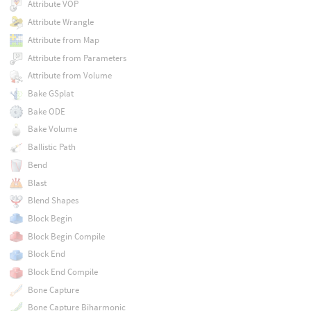
Attribute VOP
Attribute Wrangle
Attribute from Map
Attribute from Parameters
Attribute from Volume
Bake GSplat
Bake ODE
Bake Volume
Ballistic Path
Bend
Blast
Blend Shapes
Block Begin
Block Begin Compile
Block End
Block End Compile
Bone Capture
Bone Capture Biharmonic