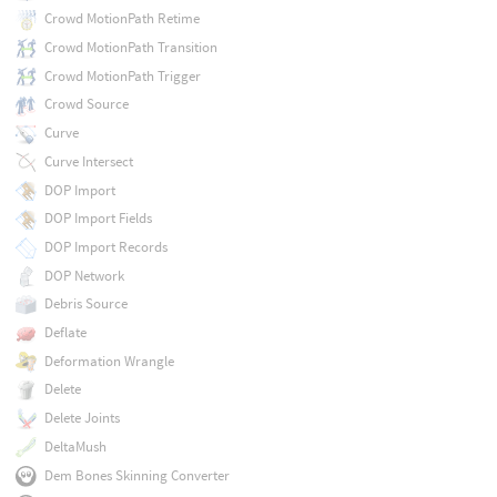
Crowd MotionPath Retime
Crowd MotionPath Transition
Crowd MotionPath Trigger
Crowd Source
Curve
Curve Intersect
DOP Import
DOP Import Fields
DOP Import Records
DOP Network
Debris Source
Deflate
Deformation Wrangle
Delete
Delete Joints
DeltaMush
Dem Bones Skinning Converter