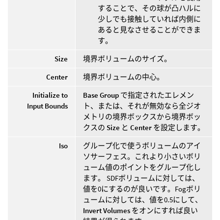
することで、その球が凸ハルに
少しでも接触していれば内側に
あると見なさせることができま
す。
Size
境界ボリュームのサイズ。
Center
境界ボリュームの中心。
Initialize to
Base Group
で指定されたエレメン
Input Bounds
ト、または、それが無効なら全ジオ
メトリの境界ボックスから境界ボッ
クスの
Size
と
Center
を設定します。
Iso
グループ化で使うボリュームのアイ
ソサーフェス。これより小さいボリ
ューム値のポイントをグループ化し
ます。 SDFボリュームに対しては、
値を0にするのが良いです。Fogボリ
ュームに対しては、値を0.5にして、
Invert Volumes
をオンにすれば良い