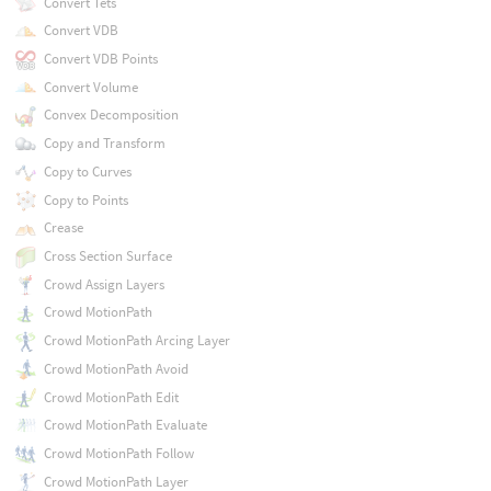
Convert Tets
Convert VDB
Convert VDB Points
Convert Volume
Convex Decomposition
Copy and Transform
Copy to Curves
Copy to Points
Crease
Cross Section Surface
Crowd Assign Layers
Crowd MotionPath
Crowd MotionPath Arcing Layer
Crowd MotionPath Avoid
Crowd MotionPath Edit
Crowd MotionPath Evaluate
Crowd MotionPath Follow
Crowd MotionPath Layer