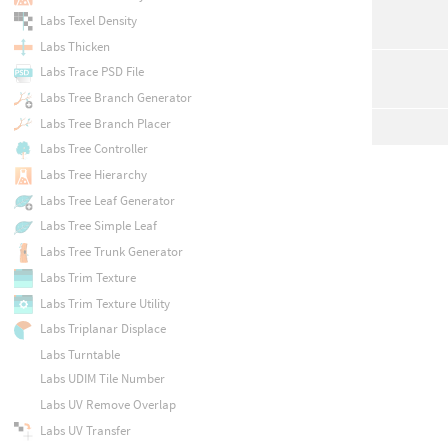
Labs Texel Density
Labs Thicken
Labs Trace PSD File
Labs Tree Branch Generator
Labs Tree Branch Placer
Labs Tree Controller
Labs Tree Hierarchy
Labs Tree Leaf Generator
Labs Tree Simple Leaf
Labs Tree Trunk Generator
Labs Trim Texture
Labs Trim Texture Utility
Labs Triplanar Displace
Labs Turntable
Labs UDIM Tile Number
Labs UV Remove Overlap
Labs UV Transfer