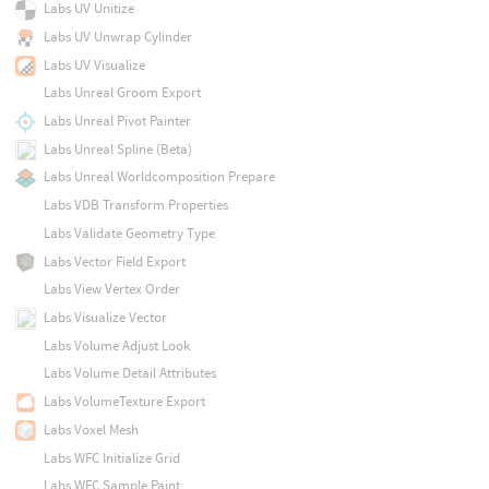
Labs UV Unitize
Labs UV Unwrap Cylinder
Labs UV Visualize
Labs Unreal Groom Export
Labs Unreal Pivot Painter
Labs Unreal Spline (Beta)
Labs Unreal Worldcomposition Prepare
Labs VDB Transform Properties
Labs Validate Geometry Type
Labs Vector Field Export
Labs View Vertex Order
Labs Visualize Vector
Labs Volume Adjust Look
Labs Volume Detail Attributes
Labs VolumeTexture Export
Labs Voxel Mesh
Labs WFC Initialize Grid
Labs WFC Sample Paint