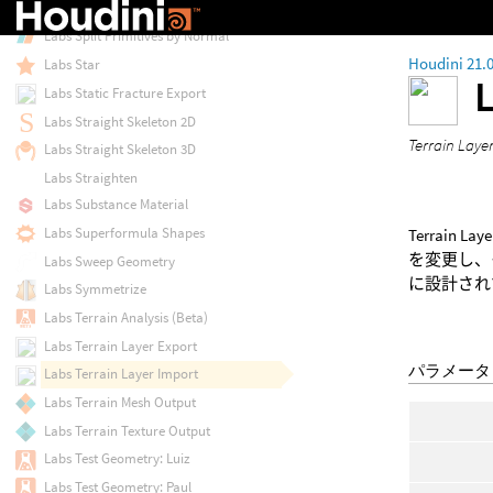
Labs Splatter
Labs Split Primitives by Normal
Houdini 21.
Labs Star
Labs Static Fracture Export
Labs Straight Skeleton 2D
Terrain 
Labs Straight Skeleton 3D
Labs Straighten
Labs Substance Material
Labs Superformula Shapes
Terrain
を変更し、そ
Labs Sweep Geometry
に設計され
Labs Symmetrize
Labs Terrain Analysis (Beta)
Labs Terrain Layer Export
パラメータ
Labs Terrain Layer Import
Labs Terrain Mesh Output
Labs Terrain Texture Output
Labs Test Geometry: Luiz
Labs Test Geometry: Paul