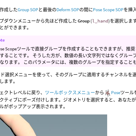
作成した
Group SOP
と最後の
Deform SOP
の間に
Pose Scope SOP
を挿
プダウンメニューから先ほど作成した
Group
(
l_hand
)を選択しま
とができます。
ote
ose Scopeツールで直接グループを作成することもできますが
することです。 そうした方が、数値の長い文字列ではなくグルー
なります。 このパラメータには、複数のグループを指定すること
ード選択メニューを使って、そのグループに適用するチャンネルを
します。
ェクトレベルに戻り、
ツールボックスメニュー
から
Pose
ツール
クティブにポーズ付けします。ジオメトリを選択すると、あなた
ルがポップアップ表示されます。