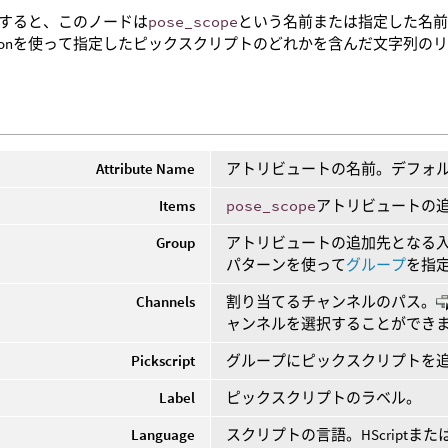
すると、このノードは
pose_scope
という名前または指定した名
jsonを使って指定したピックスクリプトのどれかを含んだ文字列の
Attribute Name
アトリビュートの名前。デフォ
Items
pose_scope
アトリビュートの
Group
アトリビュートの追加先となる
パターンを使って
グループ
を指
Channels
割り当てるチャンネルのパス。
ャンネルを選択することができ
Pickscript
グループにピックスクリプトを
Label
ピックスクリプトのラベル。
Language
スクリプトの言語。HScriptまた