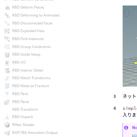
RBD Deform Pieces
RBD Deforming to Animated
RBD Disconnected Faces
RBD Exploded View
RBD Find Instances
RBD Group Constraints
RBD Guide Setup
RBD I/O
RBD Interior Detail
RBD Match Transforms
RBD Material Fracture
RBD Pack
ネット
RBD Paint
simpl
RBD Transform
入りま
RBD Unpack
RMan Shader
N
ROP FBX Animation Output
F