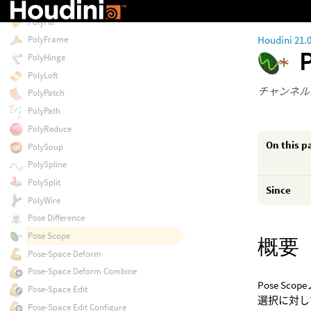
PolyDoctor
PolyFill
Houdini 21.
PolyFrame
PolyHinge
PolyLoft
チャンネル
PolyPatch
PolyPath
PolyReduce
On this p
PolySoup
PolySpline
PolySplit
Since
PolyWire
Pose Difference
Pose Scope
概要
Pose-Space Deform
Pose-Space Deform Combine
Pose 
Pose-Space Edit
選択に対し
Pose-Space Edit Configure