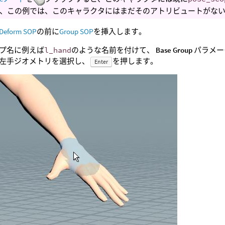
、この例では、このキャラクタにはまだそのアトリビュートがな
Deform SOP
の前に
Group SOP
を挿入します。
プ名に例えば
l_hand
のような名前を付けて、
Base Group
パラメー
左手ジオメトリを選択し、
を押します。
Enter