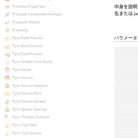
Primitive Properties
中身を説明
名または.
Principal Component Analysis
Projectile Motion
Proximity
パラメータ
Pyro Bake Volume
Pyro Burst Source
Pyro Post-Process
Pyro Scatter from Burst
Pyro Solver
Pyro Source
Pyro Source Instance
Pyro Source Pack
Pyro Source Spread
Pyro Spawn Sources
Pyro Thruster Exhaust
Pyro Trail Path
Pyro Trail Source