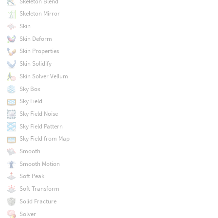
Skeleton Blend
Skeleton Mirror
Skin
Skin Deform
Skin Properties
Skin Solidify
Skin Solver Vellum
Sky Box
Sky Field
Sky Field Noise
Sky Field Pattern
Sky Field from Map
Smooth
Smooth Motion
Soft Peak
Soft Transform
Solid Fracture
Solver