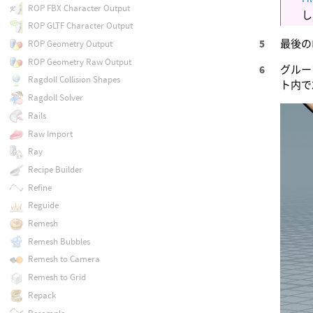
ROP FBX Character Output
し
ROP GLTF Character Output
最後の
ROP Geometry Output
ROP Geometry Raw Output
グルー
Ragdoll Collision Shapes
ト内で
Ragdoll Solver
Rails
Raw Import
Ray
Recipe Builder
Refine
Reguide
Remesh
Remesh Bubbles
Remesh to Camera
Remesh to Grid
Repack