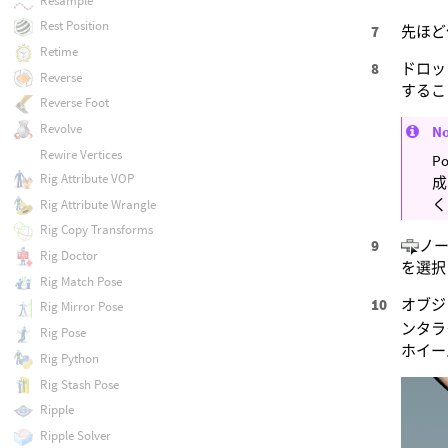
Resample
Rest Position
先ほど
Retime
ドロッ
Reverse
するこ
Reverse Foot
Revolve
N
Rewire Vertices
P
Rig Attribute VOP
成
く
Rig Attribute Wrangle
Rig Copy Transforms
ノ
Rig Doctor
を選択
Rig Match Pose
オブジ
Rig Mirror Pose
ンタラ
Rig Pose
ホイー
Rig Python
Rig Stash Pose
Ripple
Ripple Solver