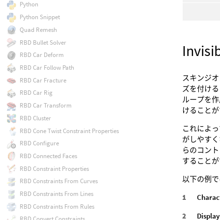
Python
Python Snippet
Quad Remesh
RBD Bullet Solver
Invi
RBD Car Deform
RBD Car Follow Path
スキンジオ
RBD Car Fracture
ズを付ける
RBD Car Rig
ループを作
RBD Car Transform
けることが
RBD Cluster
これによっ
RBD Cone Twist Constraint Properties
がしやすく
RBD Configure
らのコント
RBD Connected Faces
することが
RBD Constraint Properties
以下の例で
RBD Constraints From Curves
RBD Constraints From Lines
Charac
RBD Constraints From Rules
Display
RBD Convert Constraints