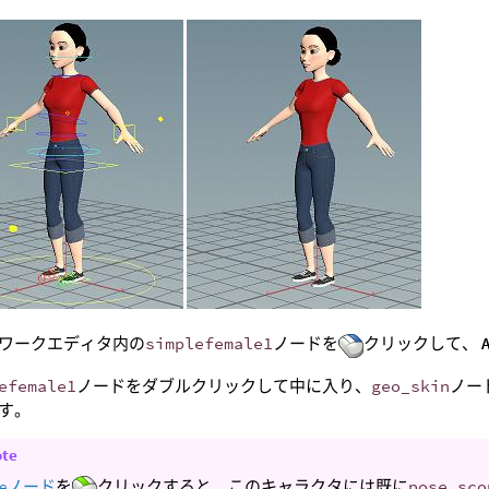
ワークエディタ内の
simplefemale1
ノードを
クリックして、
A
efemale1
ノードをダブルクリックして中に入り、
geo_skin
ノー
す。
ote
ileノード
を
クリックすると、このキャラクタには既に
pose_sco