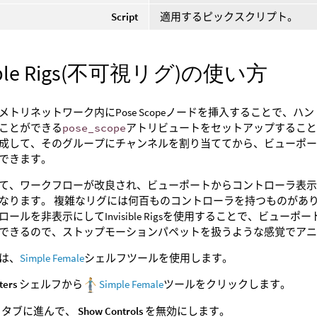
Script
適用するピックスクリプト。
sible Rigs(不可視リグ)の使い方
メトリネットワーク内にPose Scopeノードを挿入することで、
ことができる
pose_scope
アトリビュートをセットアップすることがで
成して、そのグループにチャンネルを割り当ててから、ビューポ
できます。
て、ワークフローが改良され、ビューポートからコントローラ表
なります。 複雑なリグには何百ものコントローラを持つものがあ
ロールを非表示にしてInvisible Rigsを使用することで、ビュ
できるので、ストップモーションパペットを扱うような感覚でア
は、
Simple Female
シェルフツールを使用します。
ters
シェルフから
Simple Female
ツールをクリックします。
タブに進んで、
Show Controls
を無効にします。