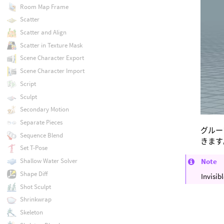
Room Map Frame
Scatter
Scatter and Align
Scatter in Texture Mask
Scene Character Export
Scene Character Import
Script
Sculpt
Secondary Motion
Separate Pieces
グルー
Sequence Blend
きます
Set T-Pose
Shallow Water Solver
Note
Shape Diff
Inv
Shot Sculpt
Shrinkwrap
Skeleton