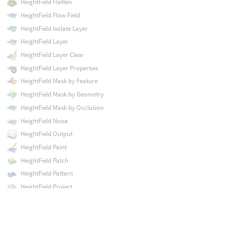
HeightField Flatten
HeightField Flow Field
HeightField Isolate Layer
HeightField Layer
HeightField Layer Clear
HeightField Layer Properties
HeightField Mask by Feature
HeightField Mask by Geometry
HeightField Mask by Occlusion
HeightField Noise
HeightField Output
HeightField Paint
HeightField Patch
HeightField Pattern
HeightField Project
HeightField Quick Shade
HeightField Remap
HeightField Resample