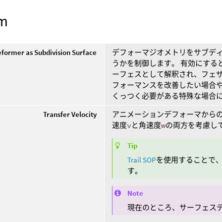
rm
eformer as Subdivision Surface
デフォーマジオメトリをサブデ
うかを制御します。 有効にする
ーフェスとして解釈され、フェザ
フォーマンスを改善したい場合
くっつく必要がある特殊な場合
Transfer Velocity
アニメーションデフォーマからのV
速度
v
と角速度
w
の両方を考慮し
Tip
Trail SOP
を使用することで、デ
す。
Note
現在のところ、サーフェス