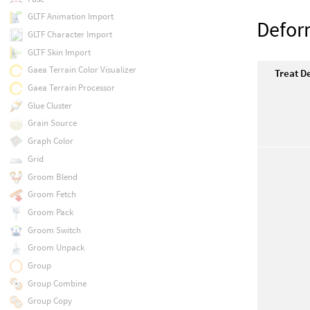
GLTF Animation Import
Defo
GLTF Character Import
GLTF Skin Import
Gaea Terrain Color Visualizer
Treat D
Gaea Terrain Processor
Glue Cluster
Grain Source
Graph Color
Grid
Groom Blend
Groom Fetch
Groom Pack
Groom Switch
Groom Unpack
Group
Group Combine
Group Copy