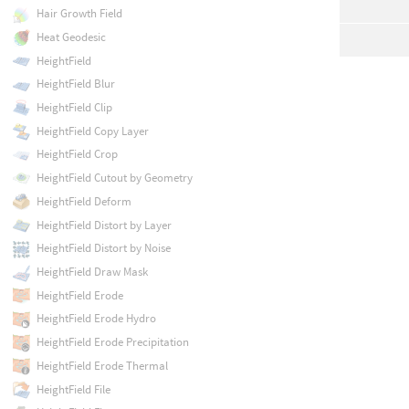
Hair Growth Field
Heat Geodesic
HeightField
HeightField Blur
HeightField Clip
HeightField Copy Layer
HeightField Crop
HeightField Cutout by Geometry
HeightField Deform
HeightField Distort by Layer
HeightField Distort by Noise
HeightField Draw Mask
HeightField Erode
HeightField Erode Hydro
HeightField Erode Precipitation
HeightField Erode Thermal
HeightField File