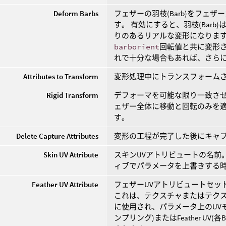
Deform Barbs
フェザーの羽枝(Barb)をフェ
す。 有効にすると、羽枝(Bar
りのあるリアルな変形になります。
barborient
回転値と共に変形さ
れで十分な場合もあれば、さら
Attributes to Transform
変形処理中にトランスフォーム
Rigid Transform
デフォーマを可能な限り一致させ
ェザー全体に移動と回転のみを
す。
Delete Capture Attributes
変形の工程が完了した後にキャ
Skin UV Attribute
スキンUVアトリビュートの名前
ィブでパラメータを上書きする
Feather UV Attribute
フェザーUVアトリビュートセッ
これは、テクスチャまたはテク
に使用され、パラメータ上のUVモード
ンプリング)またはFeather U