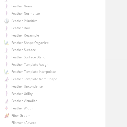
Feather Noise
Feather Normalize
Feather Primitive
Feather Ray
Feather Resample
Feather Shape Organize
Feather Surface
Feather Surface Blend
Feather Template Assign
Feather Template Interpolate
Feather Template from Shape
Feather Uncondense
Feather Utility
Feather Visualize
Feather Width
Fiber Groom
Filament Advect