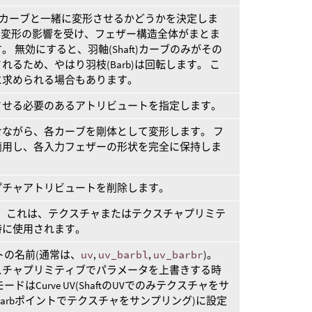
ザーカーブと一緒に変形させるかどうかを決定しま
b)は変形の影響を受け、フェザー構造全体がまとま
 無効にすると、羽軸(Shaft)カーブのみがその
れるため、やはり羽枝(Barb)は回転します。 こ
に求められる場合もあります。
させる必要のあるアトリビュートを指定します。
ながら、各カーブを剛体として変形します。 フ
適用し、各入力フェザーの形状を完全に保持しま
プチャアトリビュートを削除します。
。 これは、テクスチャまたはテクスチャプリミテ
時に使用されます。
トの名前(通常は、
uv
,
uv_barbl
,
uv_barbr
)。
スチャプリミティブでパラメータを上書きする時
はCurve UV(ShaftのUVでのみテクスチャをサ
V(各Barbポイントでテクスチャをサンプリング)に設定