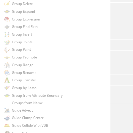
Group Delete
Group Expand
Group Expression
Group Find Path
Group Invert
Group Joints
Group Paint
Group Promote
Group Range
Group Rename
Group Transfer
Group by Lasso
Group from Attribute Boundary
Groups from Name
Guide Advect
Guide Clump Center
Guide Collide With VDB