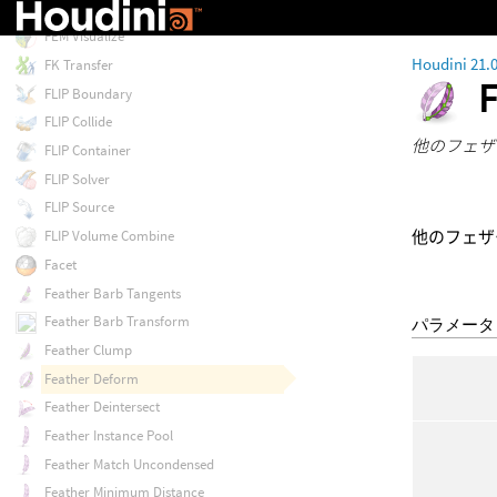
FEM Validate
FEM Visualize
Houdini 21.
FK Transfer
FLIP Boundary
FLIP Collide
他のフェザ
FLIP Container
FLIP Solver
FLIP Source
他のフェザ
FLIP Volume Combine
Facet
Feather Barb Tangents
Feather Barb Transform
パラメータ
Feather Clump
Feather Deform
Feather Deintersect
Feather Instance Pool
Feather Match Uncondensed
Feather Minimum Distance