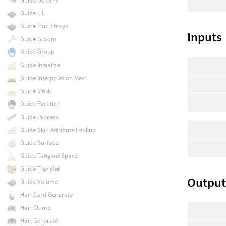
Guide Deform
Guide Fill
Guide Find Strays
Inputs
Guide Groom
Guide Group
Guide Initialize
Guide Interpolation Mesh
Guide Mask
Guide Partition
Guide Process
Guide Skin Attribute Lookup
Guide Surface
Guide Tangent Space
Guide Transfer
Output
Guide Volume
Hair Card Generate
Hair Clump
Hair Generate