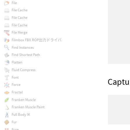
File
File Cache
File Cache
File Cache
File Merge
Filmbox FBX ROP出力ドライバ
Find Instances
Find Shortest Path
Flatten
Fluid Compress
Font
Captu
Force
Fractal
Franken Muscle
Franken Muscle Paint
Full Body IK
Fur
Fuse