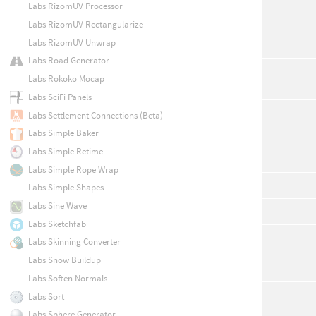
Labs RizomUV Processor
Labs RizomUV Rectangularize
Labs RizomUV Unwrap
Labs Road Generator
Labs Rokoko Mocap
Labs SciFi Panels
Labs Settlement Connections (Beta)
Labs Simple Baker
Labs Simple Retime
Labs Simple Rope Wrap
Labs Simple Shapes
Labs Sine Wave
Labs Sketchfab
Labs Skinning Converter
Labs Snow Buildup
Labs Soften Normals
Labs Sort
Labs Sphere Generator