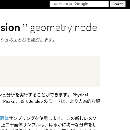
usion
geometry node
1.1
ッシュの山と谷を識別します。
シュ分析を実行することができます。
Physical
、
Peaks
、
Dirt Buildup
のモードは、より人為的な解
十面体
サンプリングを使用します。 この新しいメソ
 正二十面体サンプルは、はるかに均一な分布をし