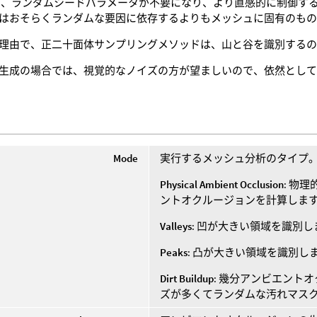
た、ランダムシードパラメータが不要になり、より直感的に制御す
はおそらくランダムな要因に依存するよりもメッシュに固有のも
理由で、正二十面体サンプリングメソッドは、山と谷を識別する
生成の場合では、視覚的なノイズの方が望ましいので、依然とし
Mode
実行するメッシュ分析のタイプ
Physical Ambient Occlusion
: 物
ントオクルージョンを計算しま
Valleys
: 凹が大きい領域を識別
Peaks
: 凸が大きい領域を識別
Dirt Buildup
: 幾分アンビエント
ズが多くてランダムな汚れマス