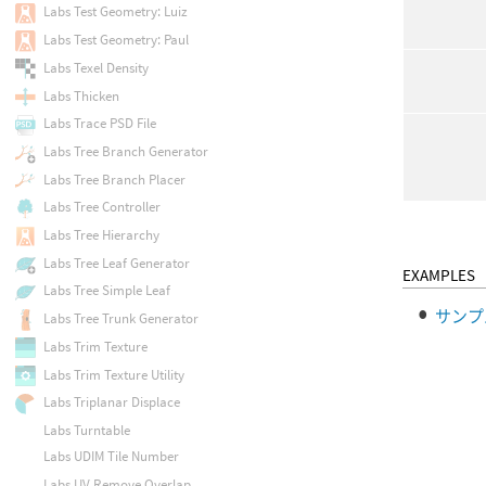
Labs Test Geometry: Luiz
Labs Test Geometry: Paul
Labs Texel Density
Labs Thicken
Labs Trace PSD File
Labs Tree Branch Generator
Labs Tree Branch Placer
Labs Tree Controller
Labs Tree Hierarchy
Labs Tree Leaf Generator
EXAMPLES
Labs Tree Simple Leaf
サンプ
Labs Tree Trunk Generator
Labs Trim Texture
Labs Trim Texture Utility
Labs Triplanar Displace
Labs Turntable
Labs UDIM Tile Number
Labs UV Remove Overlap