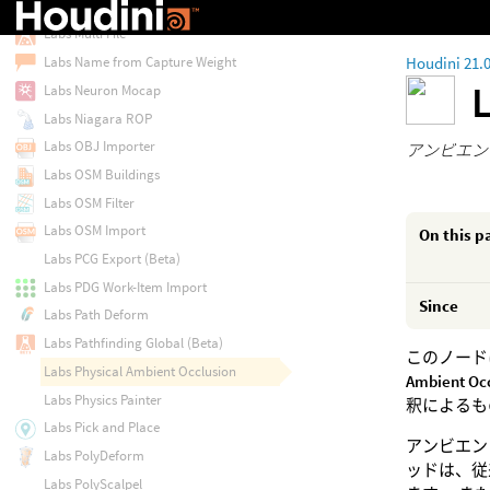
Labs Multi Bounding Box
Labs Multi File
Houdini 21.
Labs Name from Capture Weight
Labs Neuron Mocap
Labs Niagara ROP
Labs OBJ Importer
アンビエン
Labs OSM Buildings
Labs OSM Filter
Labs OSM Import
On this p
Labs PCG Export (Beta)
Labs PDG Work-Item Import
Since
Labs Path Deform
Labs Pathfinding Global (Beta)
このノード
Labs Physical Ambient Occlusion
Ambient Oc
Labs Physics Painter
釈によるも
Labs Pick and Place
アンビエン
Labs PolyDeform
ッドは、従
Labs PolyScalpel