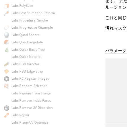
ます。 ま
Labs PolySlice
ルージョン
Labs Post Animation Deform
これと同じ
Labs Procedural Smoke
Labs Progressive Resample
汚れマスク
Labs Quad Sphere
Labs Quadrangulate
Labs Quick Basic Tree
パラメータ
Labs Quick Material
Labs RBD Director
Labs RBD Edge Strip
Labs RC Register Images
Labs Random Selection
Labs Regions from Image
Labs Remove Inside Faces
Labs Remove UV Distortion
Labs Repair
Labs RizomUV Optimize