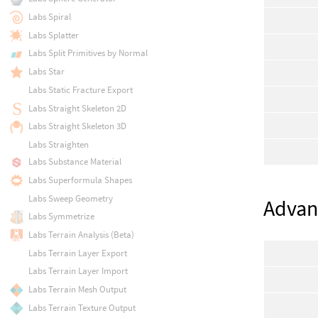
Labs Spiral
Labs Splatter
Labs Split Primitives by Normal
Labs Star
Labs Static Fracture Export
Labs Straight Skeleton 2D
Labs Straight Skeleton 3D
Labs Straighten
Labs Substance Material
Labs Superformula Shapes
Labs Sweep Geometry
Advan
Labs Symmetrize
Labs Terrain Analysis (Beta)
Labs Terrain Layer Export
Labs Terrain Layer Import
Labs Terrain Mesh Output
Labs Terrain Texture Output