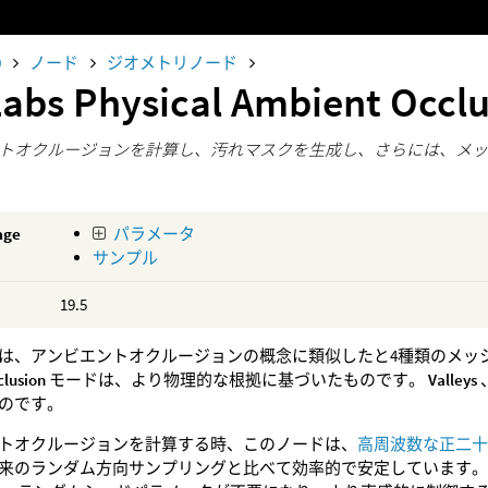
0
ノード
ジオメトリノード
Labs Physical Ambient Occl
トオクルージョンを計算し、汚れマスクを生成し、さらには、メ
age
パラメータ
サンプル
19.5
は、アンビエントオクルージョンの概念に類似したと4種類のメッ
clusion
モードは、より物理的な根拠に基づいたものです。
Valleys
のです。
トオクルージョンを計算する時、このノードは、
高周波数な正二
来のランダム方向サンプリングと比べて効率的で安定しています。