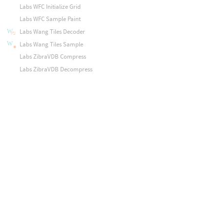
Labs WFC Initialize Grid
Labs WFC Sample Paint
Labs Wang Tiles Decoder
Labs Wang Tiles Sample
Labs ZibraVDB Compress
Labs ZibraVDB Decompress
Labs ZibraVDB File Cache
Laplacian
Lattice Deform
Lattice from Volume
Lidar Import
Line
Linear Reduce
Linear Solver
MDD
ML Attribute Generate
ML Deform