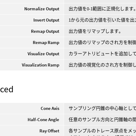
Normalize Output
出力値を0-1範囲に正規化します
Invert Output
1から元の出力値を引いた値を出
Remap Output
出力値をリマップします。
Remap Ramp
出力値のリマップのされ方を制
Visualize Output
カラーアトリビュートを追加し
Visualization Ramp
出力値の視覚化のされ方を制御
ced
Cone Axis
サンプリング円錐の中心軸とし
Half-Cone Angle
任意のサンプル方向と円錐軸の間
Ray Offset
各サンプルのトレース原点をメ