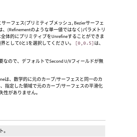
ーブ)とサーフェス(プリミティブメッシュ, Bezierサーフェ
は、(Refinementのような単一値ではなく)パラメトリ
的にプリミティブをUnrefineすることができま
ク境界として0と1を選択してください。
[0,0.5]
は、
が不要なので、デフォルトでSecond U/Vフィールドが無
。 Refineは、数学的に元のカーブ/サーフェスと同一のカ
neは、指定した領域で元のカーブ/サーフェスの平滑化
には損失性がありません。
ット。