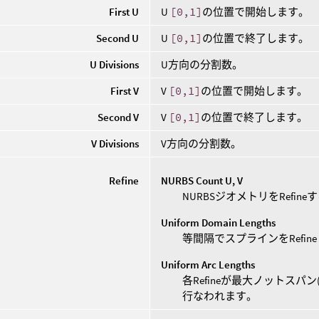
First U
U
[0,1]
の位置で開始します。
Second U
U
[0,1]
の位置で終了します。
U Divisions
U方向の分割数。
First V
V
[0,1]
の位置で開始します。
Second V
V
[0,1]
の位置で終了します。
V Divisions
V方向の分割数。
Refine
NURBS Count U, V
NURBSジオメトリをRefi
Uniform Domain Lengths
等間隔でスプラインをRefin
Uniform Arc Lengths
各Refineが最大ノットスパ
行なわれます。