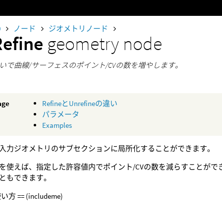
0
ノード
ジオメトリノード
Refine
geometry node
いで曲線/サーフェスのポイント/CVの数を増やします。
age
RefineとUnrefineの違い
パラメータ
Examples
入力ジオメトリのサブセクションに局所化することができます。
を使えば、指定した許容値内でポイント/CVの数を減らすことが
ともできます。
い方 == (includeme)