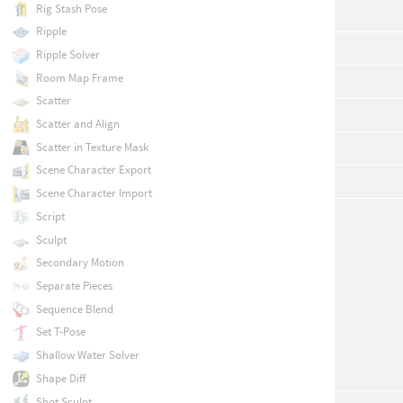
Rig Stash Pose
Ripple
Ripple Solver
Room Map Frame
Scatter
Scatter and Align
Scatter in Texture Mask
Scene Character Export
Scene Character Import
Script
Sculpt
Secondary Motion
Separate Pieces
Sequence Blend
Set T-Pose
Shallow Water Solver
Shape Diff
Shot Sculpt