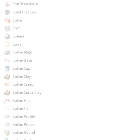
Soft Transform
Solid Fracture
Solver
Sort
Sphere
Spiral
Spline Align
Spline Basis
Spline Cap
Spline Clay
Spline Creep
Spline Curve Clay
Spline Fillet
Spline Fit
Spline Profile
Spline Project
Spline Round