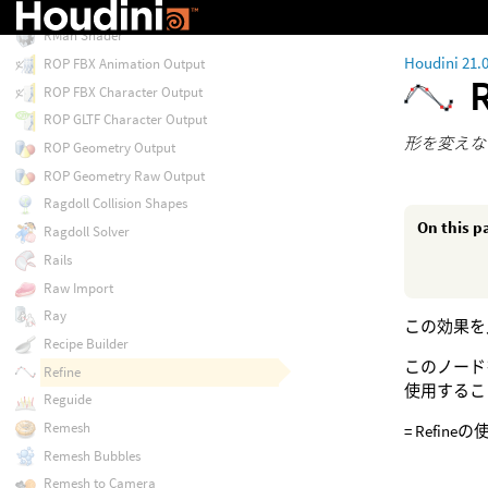
RBD Unpack
RMan Shader
Houdini 21.
ROP FBX Animation Output
ROP FBX Character Output
ROP GLTF Character Output
形を変えな
ROP Geometry Output
ROP Geometry Raw Output
Ragdoll Collision Shapes
On this p
Ragdoll Solver
Rails
Raw Import
Ray
この効果を
Recipe Builder
このノード
Refine
使用するこ
Reguide
Remesh
= Refineの使
Remesh Bubbles
Remesh to Camera