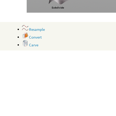
Resample
Convert
Carve