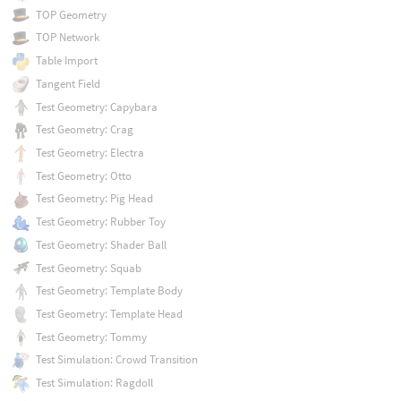
TOP Geometry
TOP Network
Table Import
Tangent Field
Test Geometry: Capybara
Test Geometry: Crag
Test Geometry: Electra
Test Geometry: Otto
Test Geometry: Pig Head
Test Geometry: Rubber Toy
Test Geometry: Shader Ball
Test Geometry: Squab
Test Geometry: Template Body
Test Geometry: Template Head
Test Geometry: Tommy
Test Simulation: Crowd Transition
Test Simulation: Ragdoll