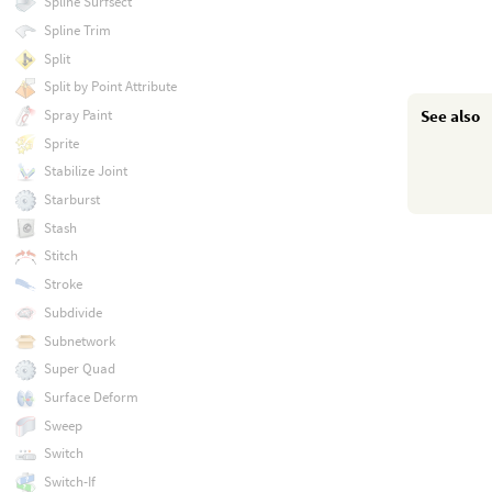
Spline Surfsect
Spline Trim
Split
Split by Point Attribute
See also
Spray Paint
Sprite
Stabilize Joint
Starburst
Stash
Stitch
Stroke
Subdivide
Subnetwork
Super Quad
Surface Deform
Sweep
Switch
Switch-If