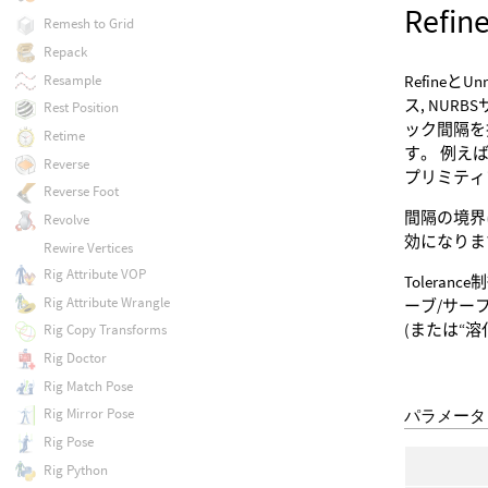
Refi
Remesh to Grid
Repack
Resample
Refineと
ス, NUR
Rest Position
ック間隔を
Retime
す。 例え
Reverse
プリミティブ
Reverse Foot
間隔の境界は
Revolve
効になりま
Rewire Vertices
Rig Attribute VOP
Tolera
Rig Attribute Wrangle
ーブ/サー
(または“溶
Rig Copy Transforms
Rig Doctor
Rig Match Pose
Rig Mirror Pose
パラメータ
Rig Pose
Rig Python