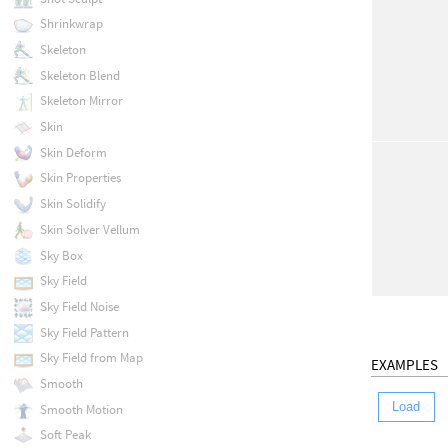
Shrinkwrap
Skeleton
Skeleton Blend
Skeleton Mirror
Skin
Skin Deform
Skin Properties
Skin Solidify
Skin Solver Vellum
Sky Box
Sky Field
Sky Field Noise
Sky Field Pattern
Sky Field from Map
EXAMPLES
Smooth
Load
Smooth Motion
Soft Peak