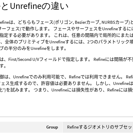
neとUnrefineの違い
Unrefineは、どちらもフェース(ポリゴン, Bezierカーブ, NURBSカ
BSサーフェス)で動作します。 フェースやサーフェスをUnrefineするに
指定する必要があります。 これは、任意の間隔内で局所的にまたは全体
ば、全体のプリミティブをUnrefineするには、2つのパラメトリッ
の半分のみをUnrefineをします。
、First/Second U/Vフィールドで指定します。 Refineには間隔
す。
nce制御は、Unrefineでのみ利用可能で、Refineでは利用できません
フェス生成するので、許容値は必要ありません。 しかし、Unrefi
化”)を試みます。 つまり、Unrefineには損失性があり、Refine
Group
Refineするジオメトリのサブセ