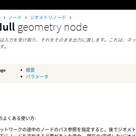
0
ノード
ジオメトリノード
Null
geometry node
は入力を受け取り、それをそのまま出力に渡します。これは、ネ
す。
age
概要
パラメータ
ドのよくある使い方:
ットワークの途中のノードのパス参照を指定すると、後でジオメ