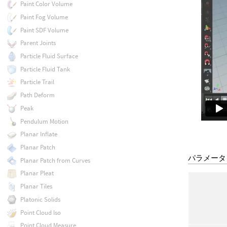
Paint Color Volume
Paint Fog Volume
Paint SDF Volume
Parent Joints
Particle Fluid Surface
Particle Fluid Tank
Particle Trail
Path Deform
Peak
Pendulum Motion
Planar Inflate
Planar Patch
パラメータ
Planar Patch from Curves
Planar Pleat
Planar Tiles
Platonic Solids
Point Cloud Iso
Point Cloud Measure