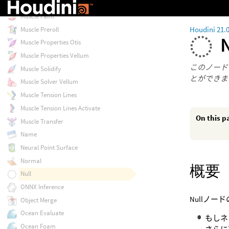
Muscle Mirror
Muscle Paint
Houdini 21.
Muscle Preroll
Muscle Properties Otis
Muscle Properties Vellum
このノード
Muscle Solidify
とができま
Muscle Solver Vellum
Muscle Tension Lines
Muscle Tension Lines Activate
On this p
Muscle Transfer
Name
Neural Point Surface
Normal
概要
Null
ONNX Inference
Nullノー
Object Merge
Ocean Evaluate
もしネ
Ocean Foam