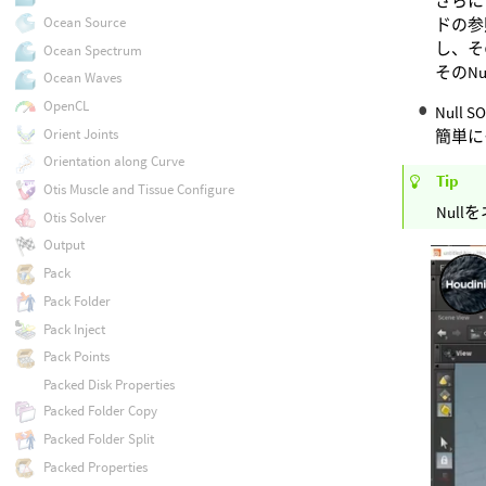
さらに
Ocean Source
ドの参
し、そ
Ocean Spectrum
そのN
Ocean Waves
OpenCL
Null 
Orient Joints
簡単に
Orientation along Curve
Tip
Otis Muscle and Tissue Configure
Nul
Otis Solver
Output
Pack
Pack Folder
Pack Inject
Pack Points
Packed Disk Properties
Packed Folder Copy
Packed Folder Split
Packed Properties