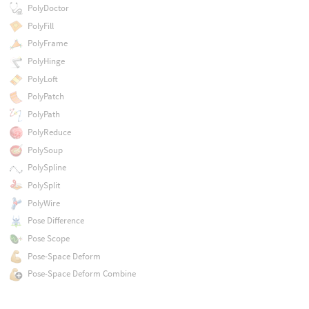
PolyDoctor
PolyFill
PolyFrame
PolyHinge
PolyLoft
PolyPatch
PolyPath
PolyReduce
PolySoup
PolySpline
PolySplit
PolyWire
Pose Difference
Pose Scope
Pose-Space Deform
Pose-Space Deform Combine
Pose-Space Edit