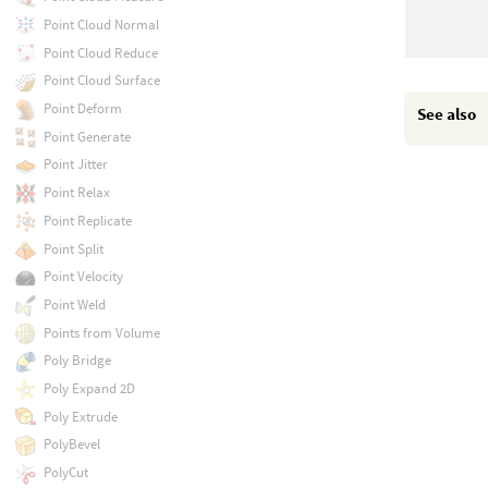
Point Cloud Normal
Point Cloud Reduce
Point Cloud Surface
Point Deform
See also
Point Generate
Point Jitter
Point Relax
Point Replicate
Point Split
Point Velocity
Point Weld
Points from Volume
Poly Bridge
Poly Expand 2D
Poly Extrude
PolyBevel
PolyCut