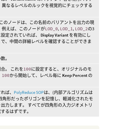
、異なるレベルのルックを視覚的にチェックする
このノードは、この名前のバリアントを出力の現
 例えば、このノードが
LOD_0
,
LOD_1
,
LOD_2
の3
に設定されていれば、
Display Variant
を有効にし
とで、中間の詳細レベルを確認することができま
の数。
合。 これを
100
に設定すると、オリジナルのモ
、
100
から開始して、レベル毎に
Keep Percent
の
すれば、
PolyReduce SOP
は、(内部アルゴリズムは
四角形だったポリゴンを記憶し、軽減化されたモ
出力します。 すべてが四角形の入力ジオメトリ
成するはずです。