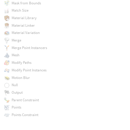
Mask from Bounds
Match Size
Material Library
Material Linker
Material Variation
Merge
Merge Point Instancers
Mesh
Modify Paths
Modify Point Instances
Motion Blur
Null
Output
Parent Constraint
Points
Points Constraint
Portal Light
Primitive