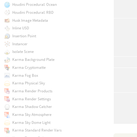
Houdini Procedural: Ocean
Houdini Procedural: RBD
Husk Image Metadata
Inline USD
Insertion Point
Instancer
Isolate Scene
Karma Background Plate
Karma Cryptomatte
Karma Fog Box
Karma Physical Sky
Karma Render Products
Karma Render Settings
Karma Shadow Catcher
Karma Sky Atmosphere
Karma Sky Dome Light
Karma Standard Render Vars