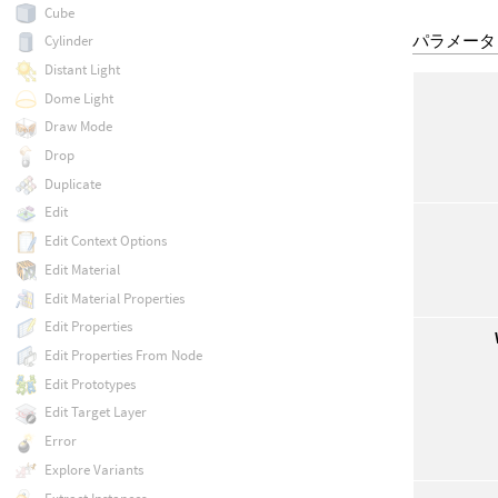
Cube
パラメータ
Cylinder
Distant Light
Dome Light
Draw Mode
Drop
Duplicate
Edit
Edit Context Options
Edit Material
Edit Material Properties
Edit Properties
Edit Properties From Node
Edit Prototypes
Edit Target Layer
Error
Explore Variants