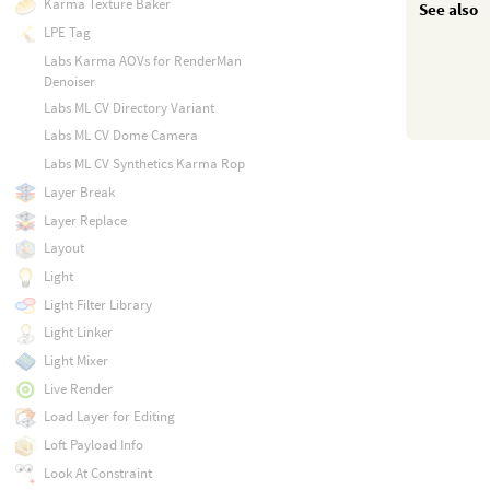
Karma Texture Baker
See also
LPE Tag
Labs Karma AOVs for RenderMan
Denoiser
Labs ML CV Directory Variant
Labs ML CV Dome Camera
Labs ML CV Synthetics Karma Rop
Layer Break
Layer Replace
Layout
Light
Light Filter Library
Light Linker
Light Mixer
Live Render
Load Layer for Editing
Loft Payload Info
Look At Constraint