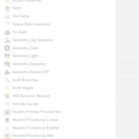
Extract Instances
Fetch
File Cache
Follow Path Constraint
For Each
Geometry Clip Sequence
Geometry Color
Geometry Light
Geometry Sequence
Geometry Subset VOP
Graft Branches
Graft Stages
HDA Dynamic Payload
Hermite Curves
Houdini Preview Procedurals
Houdini Procedural: Crowd
Houdini Procedural: Feather
Houdini Procedural: Hair