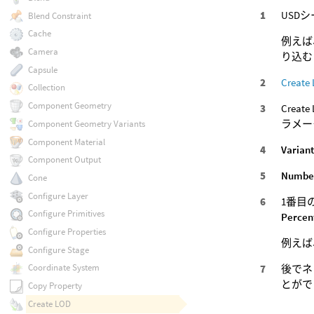
USD
Blend Constraint
Cache
例えば
Camera
り込む
Capsule
Create
Collection
Component Geometry
Cre
ラメー
Component Geometry Variants
Component Material
Variant
Component Output
Number
Cone
Configure Layer
1番目
Configure Primitives
Percen
Configure Properties
例えば
Configure Stage
Coordinate System
後でネ
とがで
Copy Property
Create LOD