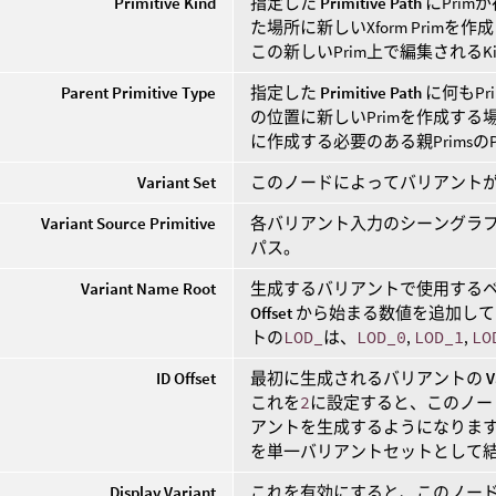
Primitive Kind
指定した
Primitive Path
にPri
た場所に新しいXform Prim
この新しいPrim上で編集されるK
Parent Primitive Type
指定した
Primitive Path
に何もP
の位置に新しいPrimを作成する
に作成する必要のある親Primsの
Variant Set
このノードによってバリアント
Variant Source Primitive
各バリアント入力のシーングラフ
パス。
Variant Name Root
生成するバリアントで使用するベ
Offset
から始まる数値を追加して
トの
LOD_
は、
LOD_0
,
LOD_1
,
LO
ID Offset
最初に生成されるバリアントの
V
これを
2
に設定すると、このノー
アントを生成するようになります。 
を単一バリアントセットとして
Display Variant
これを有効にすると、このノー