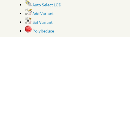
Auto Select LOD
Add Variant
Set Variant
PolyReduce