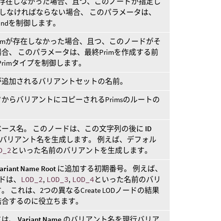
mが存在しなかった場合、且つ、このノードが指定し
を作成しなければならない場合、 このパラメータは、
indを制御します。
rimが存在しなかった場合、且つ、このノードがそ
場合、 このパラメータは、最終Primを作成する前
Primタイプを制御します。
が追加されるバリアントセットの名前。
からバリアントにコピーされるPrimsのルートの
ース名。 このノードは、この文字列の後に
ID
バリアント名を生成します。 例えば、デフォル
D_2
といった名前のバリアントを生成します。
ariant Name Root
に追加する初期番号。 例えば、
ドは、
LOD_2
,
LOD_3
,
LOD_4
といった名前のバリ
これは、2つの異なるCreate LODノードの結果
結合するのに役立ちます。
ドは、
Variant Name
のバリアント名を現行バリア