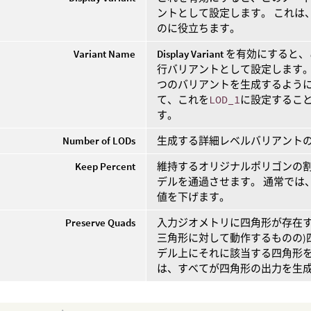
ントとして設定します。 これは
のに役立ちます。
Variant Name
Display Variant
を有効にすると、
行バリアントとして設定します。
つのバリアントを生成するよう
て、これを
LOD_1
に設定するこ
す。
Number of LODs
生成する詳細レベルバリアント
Keep Percent
維持するオリジナルポリゴンの割
デルを通過させます。 通常では
値を下げます。
Preserve Quads
入力ジオメトリに四角形が存在
三角形に対して動作するものの)
デル上にそれに該当する四角形を
は、すべてが四角形の出力を生