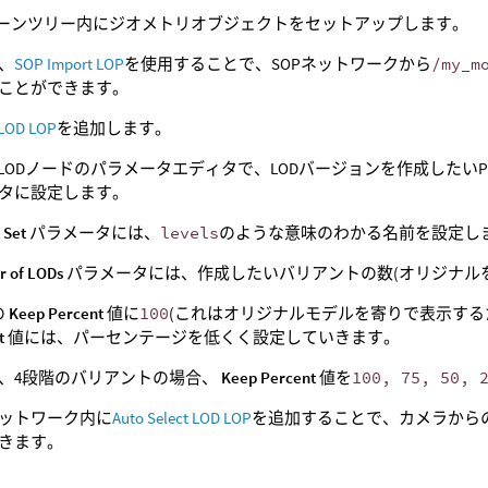
シーンツリー内にジオメトリオブジェクトをセットアップします。
、
SOP Import LOP
を使用することで、SOPネットワークから
/my_m
ことができます。
 LOD LOP
を追加します。
ate LODノードのパラメータエディタで、LODバージョンを作成したいP
タに設定します。
 Set
パラメータには、
levels
のような意味のわかる名前を設定し
 of LODs
パラメータには、作成したいバリアントの数(オリジナル
の
Keep Percent
値に
100
(これはオリジナルモデルを寄りで表示する
t
値には、パーセンテージを低くく設定していきます。
、4段階のバリアントの場合、
Keep Percent
値を
100, 75, 50, 
ットワーク内に
Auto Select LOD LOP
を追加することで、カメラから
きます。