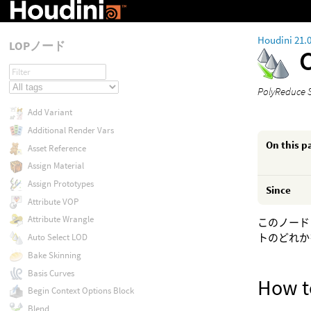
Houdini 21.
LOPノード
PolyRe
Add Variant
Additional Render Vars
On this p
Asset Reference
Assign Material
Assign Prototypes
Since
Attribute VOP
Attribute Wrangle
このノード
トのどれか
Auto Select LOD
Bake Skinning
Basis Curves
How t
Begin Context Options Block
Blend