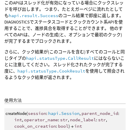
このAPIはスレッド化が有効になっている場合にクックスレッ
ドを呼び出します。 つまり、たとえガーベジに流れたとして
も
hapi.result.Success
のコール結果で即座に返します。
DIAGNOSTICSでステータスコードとクックカウント系APIを使
用することで、進捗具合を取得することができます。 他のす
べてのAPIは、ノードの生成(と、オプションで最初のクック)
が完了するまでブロックされます。
さらに、クック結果が(このコールを含む)すべてのコールと同
じタイプの
hapi.statusType.CallResult
にはならないこ
とに注意してください。 スレッド化されたクックが完了する
度に、
hapi.statusType.CookResult
を使用して照会され
るようなクック結果が返されます。
使用方法
createNode(
session
:
hapi.Session
,
parent_node_id
:
int
,
operator_name
:
str
,
node_label
:
str
,
cook_on_creation
:
bool
) →
int