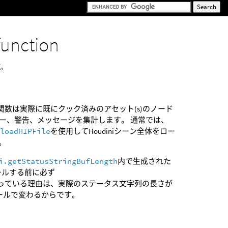
function
す。
数は実際に既にクック済みのアセット(s)のノード
ラー、警告、メッセージを集計します。 通常では、
.loadHIPFile
を使用してHoudiniシーン全体をロー
。
i.getStatusStringBufLength
内で生成された
ールする前に必ず
なっている理由は、実際のステータス文字列の長さが
ールで変わるからです。