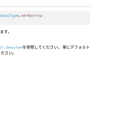
tatusType
,
verbosity
:
します。
pi.Session
を参照してください。 単にデフォルト
ください。