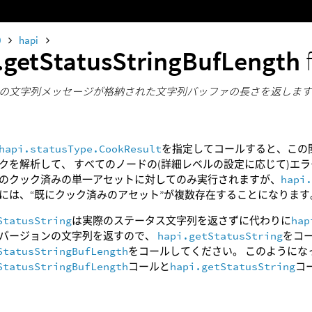
0
hapi
.getStatusStringBufLength
の文字列メッセージが格納された文字列バッファの長さを返しま
hapi.statusType.CookResult
を指定してコールすると、この関
クを解析して、 すべてのノードの(詳細レベルの設定に応じて)エ
のクック済みの単一アセットに対してのみ実行されますが、
hapi
には、“既にクック済みのアセット”が複数存在することになります
StatusString
は実際のステータス文字列を返さずに代わりに
hap
バージョンの文字列を返すので、
hapi.getStatusString
をコ
StatusStringBufLength
をコールしてください。 このように
StatusStringBufLength
コールと
hapi.getStatusString
コ