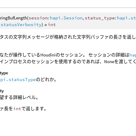
tringBufLength(
session
:
hapi.Session
,
status_type
:
hapi.s
.statusVerbosity
) →
int
タスの文字列メッセージが格納された文字列バッファの長さを返
なたが操作しているHoudiniのセッション。 セッションの詳細は
ha
インプロセスのセッションを使用するのであれば、Noneを渡して
_type
api.statusType
のどれか。
ty
望する詳細レベル。
ァ長を
int
で返します。