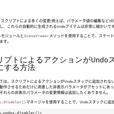
niは、スクリプトによる多くの変更(例えば、パラメータ値の編集など)
し、これらの自動的に生成されるUndoアイテムは非常に細かいで
s
モジュールと
SceneViewer
メソッドを使用することで、ステート
ます。
リプトによるアクションがUndo
にする方法
ては、スクリプトによるアクションがUndoスタックに追加されな
動作させるためだけに用意した非表示パラメータがアセットにあった
それらの非表示パラメータの変更情報は追加したくありません。
s.disabler()
マネージャを使用することで、Undoスタックに追
u
.
undos
.
disabler
():