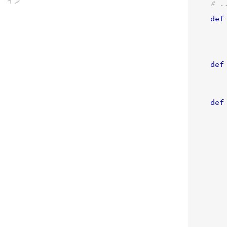
イン
# .
def
def
def