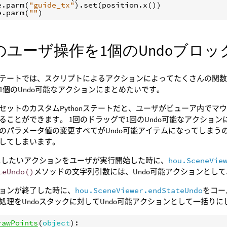
e
.
parm
(
"guide_tx"
)
.
set
(
position
.
x
())
e
.
parm
(
""
)
のユーザ操作を1個のUndoブロ
テートでは、スクリプトによるアクションによってたくさんの関
1個のUndo可能なアクションにまとめたいです。
セットのカスタムPythonステートだと、ユーザがビューア内で
ることができます。 1回のドラッグで1回のUndo可能なアクショ
のパラメータ値の変更すべてがUndo可能アイテムになってしまうの
してしまいます。
能にしたいアクションをユーザが実行開始した時に、
hou.SceneVie
teUndo()
メソッドの文字列引数には、Undo可能アクションとし
ョンが終了した時に、
hou.SceneViewer.endStateUndo
をコー
処理をUndoスタックに対してUndo可能アクションとして一括りに
rawPoints
(
object
):