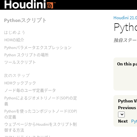
Houdini 21.
Pythonスクリプト
Py
はじめよう
独自ステー
HOMの紹介
Pythonパラメータエクスプレッション
Python スクリプトの場所
ツールスクリプト
On this p
次のステップ
HOMクックブック
ノード毎のユーザ定義データ
Pythonによるジオメトリノード(SOP)の定
Python
義
Pythonを使ったコンポジットノード(COP)
の定義
P
ウェブページからHoudiniをスクリプト制
御する方法