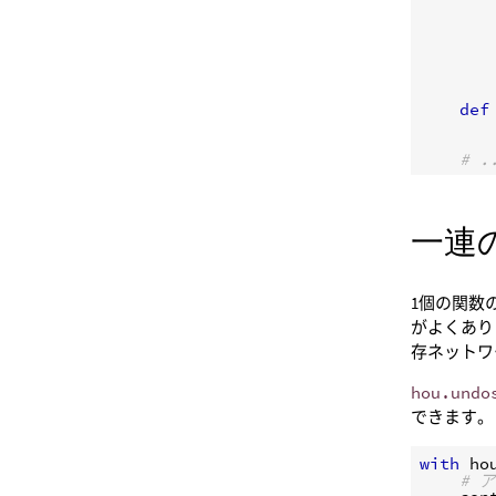
def
# .
一連
1個の関数
がよくあり
存ネットワ
hou.undo
できます
with
ho
# 