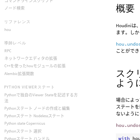
コマンドラインスクリプト
概要
ノード検索
リファレンス
Houdi
hou
ます。しか
導師レベル
hou.undo
ことができ
RPC
ネットワークエディタの拡張
C++を使ったhouモジュールの拡張
スク
Alembic拡張関数
よう
PYTHON VIEWERステート
Pythonで独自のViewer Stateを記述する方
場合によっ
法
ステートを
Pythonステート ノードの作成と編集
ないように
Pythonステート Nodelessステート
Python state Copernicus
hou.undo
Pythonステート 選択
with
ho
Pythonステート ハンドル