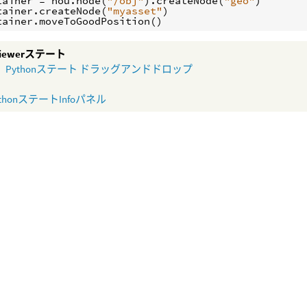
tainer
=
hou
.
node
(
"/obj"
)
.
createNode
(
"geo"
)
tainer
.
createNode
(
"myasset"
)
tainer
.
moveToGoodPosition
()
 Viewerステート
Pythonステート ドラッグアンドドロップ
ythonステートInfoパネル