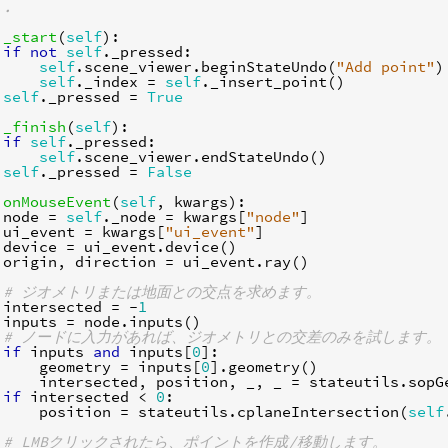
..
_start
(
self
):
if
not
self
.
_pressed
:
self
.
scene_viewer
.
beginStateUndo
(
"Add point"
)
self
.
_index
=
self
.
_insert_point
()
self
.
_pressed
=
True
_finish
(
self
):
if
self
.
_pressed
:
self
.
scene_viewer
.
endStateUndo
()
self
.
_pressed
=
False
onMouseEvent
(
self
,
kwargs
):
node
=
self
.
_node
=
kwargs
[
"node"
]
ui_event
=
kwargs
[
"ui_event"
]
device
=
ui_event
.
device
()
origin
,
direction
=
ui_event
.
ray
()
# ジオメトリまたは地面との交点を求めます。
intersected
=
-
1
inputs
=
node
.
inputs
()
# ノードに入力があれば、ジオメトリとの交差のみを試します。
if
inputs
and
inputs
[
0
]:
geometry
=
inputs
[
0
]
.
geometry
()
intersected
,
position
,
_
,
_
=
stateutils
.
sopG
if
intersected
<
0
:
position
=
stateutils
.
cplaneIntersection
(
self
# LMBクリックされたら、ポイントを作成/移動します。