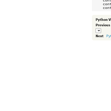
con
con
con
Python
P