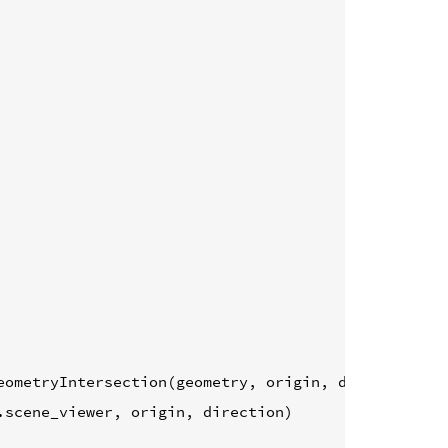
eometryIntersection
(
geometry
,
origin
,
direction
)
.
scene_viewer
,
origin
,
direction
)