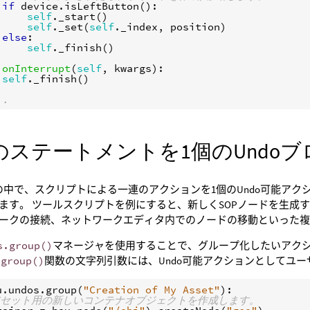
if
device
.
isLeftButton
():
self
.
_start
()
self
.
_set
(
self
.
_index
,
position
)
else
:
self
.
_finish
()
onInterrupt
(
self
,
kwargs
):
self
.
_finish
()
..
のステートメントを1個のUndo
の中で、スクリプトによる一連のアクションを1個のUndo可能ア
ます。 ツールスクリプトを例にすると、新しくSOPノードを生成
ークの接続、ネットワークエディタ内でのノードの移動といった
s.group()
マネージャを使用することで、グループ化したいアクシ
。
group()
関数の文字列引数には、Undo可能アクションとしてユー
u
.
undos
.
group
(
"Creation of My Asset"
):
アセット用の新しいコンテナオブジェクトを作成します。