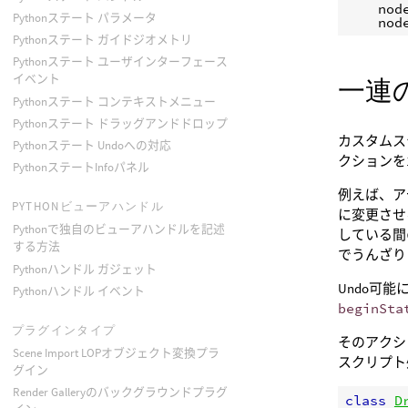
nod
Pythonステート パラメータ
nod
Pythonステート ガイドジオメトリ
Pythonステート ユーザインターフェース
イベント
一連
Pythonステート コンテキストメニュー
Pythonステート ドラッグアンドドロップ
カスタムス
Pythonステート Undoへの対応
クションを
PythonステートInfoパネル
例えば、ア
PYTHONビューアハンドル
に変更させ
Pythonで独自のビューアハンドルを記述
している間
する方法
でうんざり
Pythonハンドル ガジェット
Undo可
Pythonハンドル イベント
beginSta
プラグインタイプ
そのアクシ
Scene Import LOPオブジェクト変換プラ
スクリプト
グイン
Render Galleryのバックグラウンドプラグ
class
D