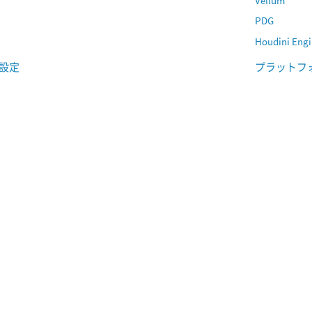
Vellum
PDG
Houdini En
設定
プラットフ