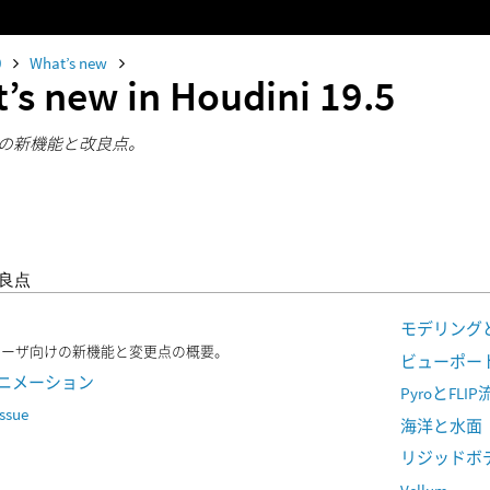
0
What’s new
’s new in Houdini 19.5
 19.5の新機能と改良点。
良点
モデリング
ユーザ向けの新機能と変更点の概要。
ビューポート
とアニメーション
PyroとFLI
issue
海洋と水面
リジッドボ