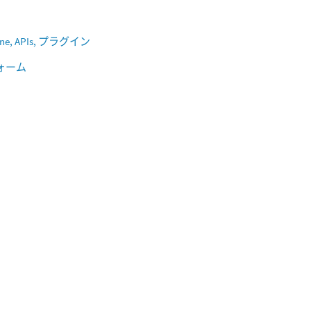
gine, APIs, プラグイン
ォーム