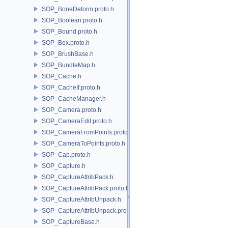
SOP_BoneDeform.proto.h
SOP_Boolean.proto.h
SOP_Bound.proto.h
SOP_Box.proto.h
SOP_BrushBase.h
SOP_BundleMap.h
SOP_Cache.h
SOP_CacheIf.proto.h
SOP_CacheManager.h
SOP_Camera.proto.h
SOP_CameraEdit.proto.h
SOP_CameraFromPoints.proto.h
SOP_CameraToPoints.proto.h
SOP_Cap.proto.h
SOP_Capture.h
SOP_CaptureAttribPack.h
SOP_CaptureAttribPack.proto.h
SOP_CaptureAttribUnpack.h
SOP_CaptureAttribUnpack.proto.h
SOP_CaptureBase.h