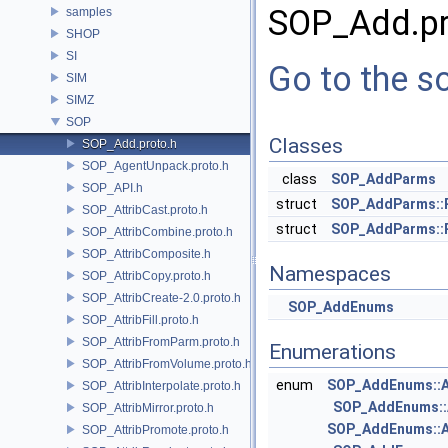
SOP_Add.pr
samples
SHOP
SI
Go to the so
SIM
SIMZ
SOP
Classes
SOP_Add.proto.h
SOP_AgentUnpack.proto.h
class
SOP_AddParms
SOP_API.h
struct
SOP_AddParms::
SOP_AttribCast.proto.h
struct
SOP_AddParms::
SOP_AttribCombine.proto.h
SOP_AttribComposite.h
Namespaces
SOP_AttribCopy.proto.h
SOP_AttribCreate-2.0.proto.h
SOP_AddEnums
SOP_AttribFill.proto.h
SOP_AttribFromParm.proto.h
Enumerations
SOP_AttribFromVolume.proto.h
enum
SOP_AddEnums::
SOP_AttribInterpolate.proto.h
SOP_AddEnums::
SOP_AttribMirror.proto.h
SOP_AddEnums::A
SOP_AttribPromote.proto.h