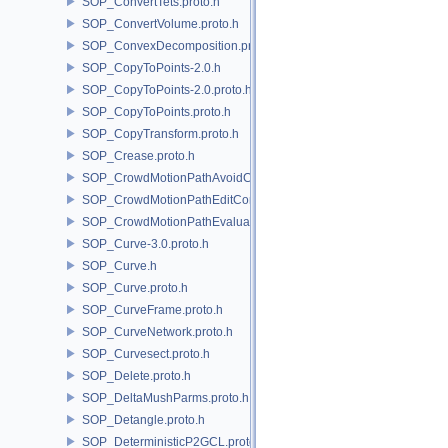
SOP_ConvertTets.proto.h
SOP_ConvertVolume.proto.h
SOP_ConvexDecomposition.proto.h
SOP_CopyToPoints-2.0.h
SOP_CopyToPoints-2.0.proto.h
SOP_CopyToPoints.proto.h
SOP_CopyTransform.proto.h
SOP_Crease.proto.h
SOP_CrowdMotionPathAvoidCore.proto.h
SOP_CrowdMotionPathEditCore.proto.h
SOP_CrowdMotionPathEvaluateCore.proto.h
SOP_Curve-3.0.proto.h
SOP_Curve.h
SOP_Curve.proto.h
SOP_CurveFrame.proto.h
SOP_CurveNetwork.proto.h
SOP_Curvesect.proto.h
SOP_Delete.proto.h
SOP_DeltaMushParms.proto.h
SOP_Detangle.proto.h
SOP_DeterministicP2GCL.proto.h