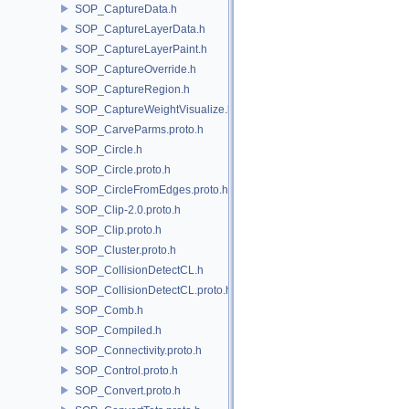
SOP_CaptureData.h
SOP_CaptureLayerData.h
SOP_CaptureLayerPaint.h
SOP_CaptureOverride.h
SOP_CaptureRegion.h
SOP_CaptureWeightVisualize.h
SOP_CarveParms.proto.h
SOP_Circle.h
SOP_Circle.proto.h
SOP_CircleFromEdges.proto.h
SOP_Clip-2.0.proto.h
SOP_Clip.proto.h
SOP_Cluster.proto.h
SOP_CollisionDetectCL.h
SOP_CollisionDetectCL.proto.h
SOP_Comb.h
SOP_Compiled.h
SOP_Connectivity.proto.h
SOP_Control.proto.h
SOP_Convert.proto.h