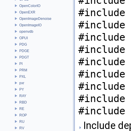
#include 
OpenColorIO
#include 
OpenEXR
OpenImageDenoise
#include 
OpenImageIO
openvdb
#include 
OPUI
PDG
#include 
PDGE
PDGT
#include 
PI
PRM
#include 
PXL
#include 
pxr
PY
#include 
RAY
RBD
#include 
RE
ROP
RU
Include de
RV