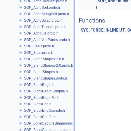
SOP_AddEnums::
SOP_AttribReorient.proto.h
}
SOP_AttribSort.proto.h
SOP_AttribStringEdit.proto.h
Functions
SOP_AttribSwap.proto.h
SOP_AttribTransfer.proto.h
SYS_FORCE_INLINE
UT_St
SOP_Attribute.proto.h
SOP_AttribVopParms.proto.h
SOP_Basis.proto.h
SOP_Blast.proto.h
SOP_BlendShapes-2.0.h
SOP_BlendShapes-2.0.proto.h
SOP_BlendShapes.h
SOP_BlendShapes.proto.h
SOP_BlockBegin.h
SOP_BlockBeginCompile.h
SOP_BlockBeginFor.h
SOP_BlockEnd.h
SOP_BlockEndCompile.h
SOP_BlockEndFor.h
SOP_BoneCaptureBiharmonic.proto.h
SOP_BoneCaptureLines.proto.h