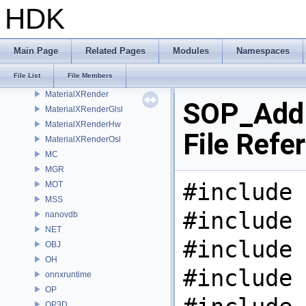
MaterialXGenHw
HDK
MaterialXGenMdl
MaterialXGenMsl
MaterialXGenOsl
Main Page
Related Pages
Modules
Namespaces
MaterialXGenShader
File List
File Members
MaterialXGenSlang
MaterialXRender
SOP_Add.
MaterialXRenderGlsl
MaterialXRenderHw
File Refe
MaterialXRenderOsl
MC
MGR
#include 
MOT
MSS
#include 
nanovdb
NET
#include 
OBJ
OH
#include 
onnxruntime
OP
OP3D