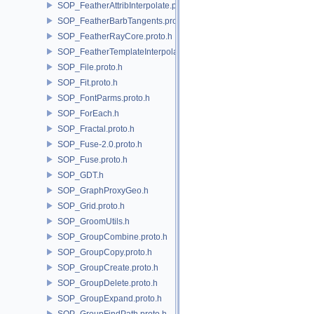
SOP_FeatherAttribInterpolate.proto.h
SOP_FeatherBarbTangents.proto.h
SOP_FeatherRayCore.proto.h
SOP_FeatherTemplateInterpolate.proto.h
SOP_File.proto.h
SOP_Fit.proto.h
SOP_FontParms.proto.h
SOP_ForEach.h
SOP_Fractal.proto.h
SOP_Fuse-2.0.proto.h
SOP_Fuse.proto.h
SOP_GDT.h
SOP_GraphProxyGeo.h
SOP_Grid.proto.h
SOP_GroomUtils.h
SOP_GroupCombine.proto.h
SOP_GroupCopy.proto.h
SOP_GroupCreate.proto.h
SOP_GroupDelete.proto.h
SOP_GroupExpand.proto.h
SOP_GroupFindPath.proto.h